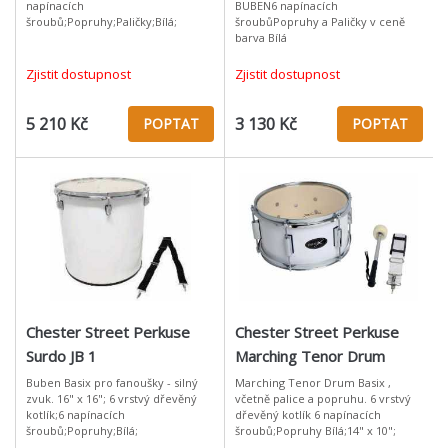
napínacích
BUBEN6 napínacích
šroubů;Popruhy;Paličky;Bílá;
šroubůPopruhy a Paličky v ceně
barva Bílá
Zjistit dostupnost
Zjistit dostupnost
5 210 Kč
3 130 Kč
POPTAT
POPTAT
Chester Street Perkuse
Chester Street Perkuse
Surdo JB 1
Marching Tenor Drum
Buben Basix pro fanoušky - silný
Marching Tenor Drum Basix ,
zvuk. 16" x 16"; 6 vrstvý dřevěný
včetně palice a popruhu. 6 vrstvý
kotlík;6 napínacích
dřevěný kotlík 6 napínacích
šroubů;Popruhy;Bílá;
šroubů;Popruhy Bílá;14" x 10";