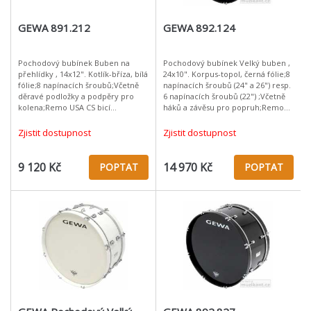
GEWA 891.212
GEWA 892.124
Pochodový bubínek Buben na
Pochodový bubínek Velký buben ,
přehlídky , 14x12". Kotlík-bříza, bílá
24x10". Korpus-topol, černá fólie;8
fólie;8 napínacích šroubů;Včetně
napínacích šroubů (24" a 26") resp.
děravé podložky a podpěry pro
6 napínacích šroubů (22") ;Včetně
kolena;Remo USA CS bicí
háků a závěsu pro popruh;Remo
blány;Remo USA Ambassador
USA P3 úderová a rezonanční
rezonanční blány;Hmotnost: 4,1kg
blána;Dusítko;Hmotnost:
Zjistit dostupnost
Zjistit dostupnost
(14x10")
9 120 Kč
14 970 Kč
POPTAT
POPTAT