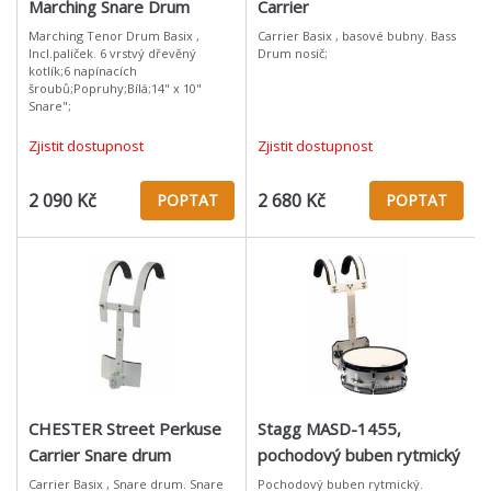
Marching Snare Drum
Carrier
Marching Tenor Drum Basix ,
Carrier Basix , basové bubny. Bass
Incl.paliček. 6 vrstvý dřevěný
Drum nosič;
kotlík;6 napínacích
šroubů;Popruhy;Bílá;14" x 10"
Snare";
Zjistit dostupnost
Zjistit dostupnost
2 090 Kč
2 680 Kč
POPTAT
POPTAT
CHESTER Street Perkuse
Stagg MASD-1455,
Carrier Snare drum
pochodový buben rytmický
14" x 5,5" s postrojem, bílý
Carrier Basix , Snare drum. Snare
Pochodový buben rytmický.