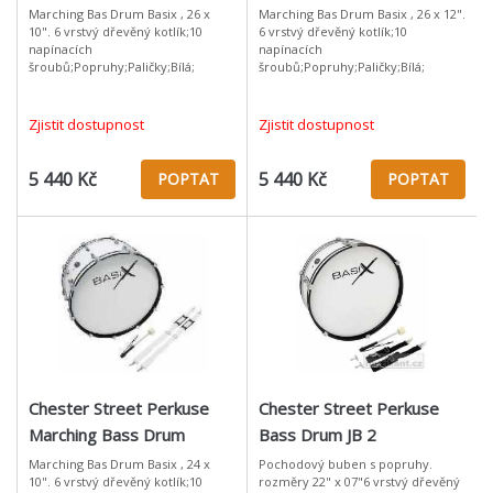
Marching Bas Drum Basix , 26 x
Marching Bas Drum Basix , 26 x 12".
10". 6 vrstvý dřevěný kotlík;10
6 vrstvý dřevěný kotlík;10
napínacích
napínacích
šroubů;Popruhy;Paličky;Bílá;
šroubů;Popruhy;Paličky;Bílá;
Zjistit dostupnost
Zjistit dostupnost
5 440 Kč
5 440 Kč
POPTAT
POPTAT
Chester Street Perkuse
Chester Street Perkuse
Marching Bass Drum
Bass Drum JB 2
Marching Bas Drum Basix , 24 x
Pochodový buben s popruhy.
10". 6 vrstvý dřevěný kotlík;10
rozměry 22" x 07"6 vrstvý dřevěný