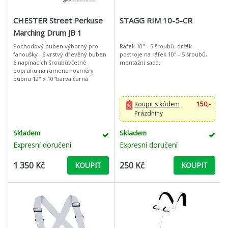
CHESTER Street Perkuse
STAGG RIM 10-5-CR
Marching Drum JB 1
Pochodový buben výborný pro
Ráfek 10" - 5 šroubů. držák
fanoušky . 6 vrstvý dřevěný buben
postroje na ráfek 10" - 5 šroubů,
6 napínacích šroubůvčetně
montážní sada.
popruhu na rameno rozměry
bubnu 12" x 10"barva černá
Koupit s kódem
150,-
Prázdniny
Skladem
Skladem
Expresní doručení
Expresní doručení
1 350 Kč
250 Kč
KOUPIT
KOUPIT