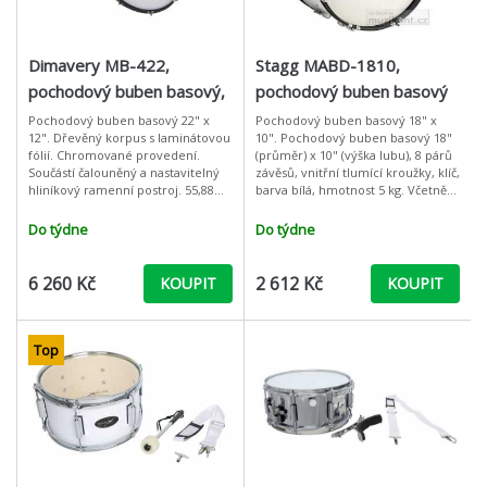
Dimavery MB-422,
Stagg MABD-1810,
pochodový buben basový,
pochodový buben basový
22" x 12"
18" x 10"
Pochodový buben basový 22" x
Pochodový buben basový 18" x
12". Dřevěný korpus s laminátovou
10". Pochodový buben basový 18"
fólií. Chromované provedení.
(průměr) x 10" (výška lubu), 8 párů
Součástí čalouněný a nastavitelný
závěsů, vnitřní tlumící kroužky, klíč,
hliníkový ramenní postroj. 55,88
barva bílá, hmotnost 5 kg. Včetně
cm (22") x 30,48 cm (12"). Součástí
popruhu, ladicího klíče a paličky.:
dvě paličky.: Barva: bílá
Materiál: přek
Do týdne
Do týdne
6 260 Kč
2 612 Kč
KOUPIT
KOUPIT
Top