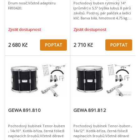
Drum nosič;Včetně adaptéru
Pochodový buben rytmický 14"
F893420;
(průměr) x 5,5" (výška lubu), 8 párů
závěsů. Postroj, pár paliček a ladící
klíč. Barva bílá, hmotnost 4,75 kg.:
Rozměry bubnu (š x v): 14" x 5,5"
Korpus: 7-mi vrstv
Zjistit dostupnost
Zjistit dostupnost
2 680 Kč
2 710 Kč
POPTAT
POPTAT
GEWA 891.810
GEWA 891.812
Pochodový bubínek Tenor-buben
Pochodový bubínek Tenor-buben ,
, 14x10". Kotlík-bříza, černá fólie;8
14x12". Kotlík-bříza, černá fólie;8
napínacích šroubů;Včetně děravé
napínacích šroubů;Včetně děravé