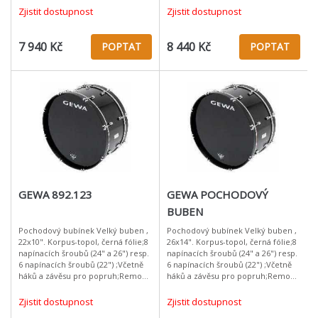
rezonanční blány;Hmotnost: 4,0kg
rezonanční blány;Hmotnost: 4,0kg
Zjistit dostupnost
Zjistit dostupnost
(14x10") / 4,4k
(14x10") / 4,4k
7 940 Kč
8 440 Kč
POPTAT
POPTAT
GEWA 892.123
GEWA POCHODOVÝ
BUBEN
Pochodový bubínek Velký buben ,
Pochodový bubínek Velký buben ,
22x10". Korpus-topol, černá fólie;8
26x14". Korpus-topol, černá fólie;8
napínacích šroubů (24" a 26") resp.
napínacích šroubů (24" a 26") resp.
6 napínacích šroubů (22") ;Včetně
6 napínacích šroubů (22") ;Včetně
háků a závěsu pro popruh;Remo
háků a závěsu pro popruh;Remo
USA P3 úderová a rezonanční
USA P3 úderová a rezonanční
blána;Dusítko;Hmotnost:
blána;Dusítko;Hmotnost:
Zjistit dostupnost
Zjistit dostupnost