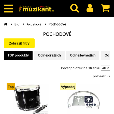
Bicí
Akustické
Pochodové
POCHODOVÉ
Zobrazit filtry
TOP produkty
Od nejdražších
Od nejlevnejších
Od ne
Počet položek na stránku
položek: 39
Top
Výprodej