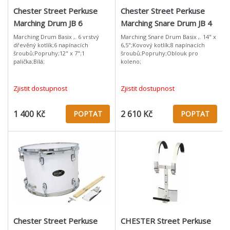
Chester Street Perkuse
Chester Street Perkuse
Marching Drum JB 6
Marching Snare Drum JB 4
Marching Drum Basix ,. 6 vrstvý
Marching Snare Drum Basix ,. 14" x
dřevěný kotlík;6 napínacích
6,5";Kovový kotlík;8 napínacích
šroubů;Popruhy;12" x 7";1
šroubů;Popruhy;Oblouk pro
palička;Bílá;
koleno;
Zjistit dostupnost
Zjistit dostupnost
1 400 Kč
2 610 Kč
POPTAT
POPTAT
Chester Street Perkuse
CHESTER Street Perkuse