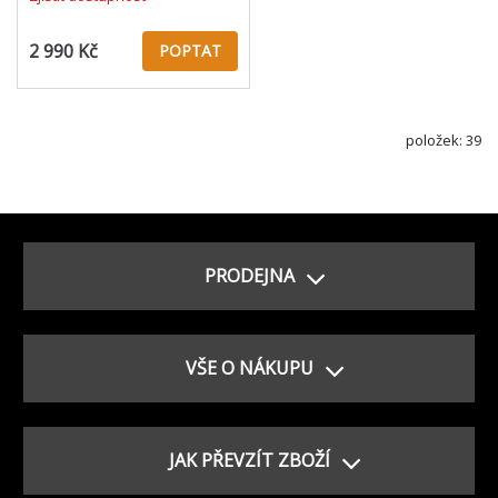
2 990 Kč
POPTAT
položek: 39
PRODEJNA
VŠE O NÁKUPU
JAK PŘEVZÍT ZBOŽÍ