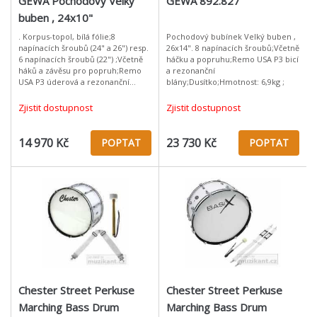
GEWA Pochodový Velký
GEWA 892.827
buben , 24x10"
. Korpus-topol, bílá fólie;8
Pochodový bubínek Velký buben ,
napínacích šroubů (24" a 26") resp.
26x14". 8 napínacích šroubů;Včetně
6 napínacích šroubů (22") ;Včetně
háčku a popruhu;Remo USA P3 bicí
háků a závěsu pro popruh;Remo
a rezonanční
USA P3 úderová a rezonanční
blány;Dusítko;Hmotnost: 6,9kg ;
blána;Dusítko;Hmotnost: 4,9kg
(22"); 5,6kg (24"); 6,6kg (26") ;
Zjistit dostupnost
Zjistit dostupnost
14 970 Kč
23 730 Kč
POPTAT
POPTAT
Chester Street Perkuse
Chester Street Perkuse
Marching Bass Drum
Marching Bass Drum