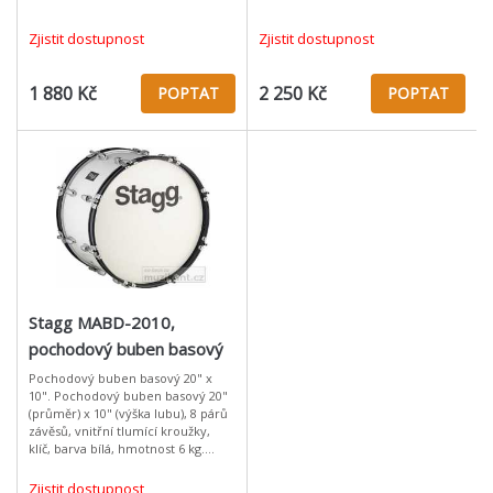
Zjistit dostupnost
Zjistit dostupnost
1 880 Kč
2 250 Kč
POPTAT
POPTAT
Stagg MABD-2010,
pochodový buben basový
20" x 10"
Pochodový buben basový 20" x
10". Pochodový buben basový 20"
(průměr) x 10" (výška lubu), 8 párů
závěsů, vnitřní tlumící kroužky,
klíč, barva bílá, hmotnost 6 kg.
Včetně popruhu, ladicího klíče a
paličky.: Materiál: přek
Zjistit dostupnost