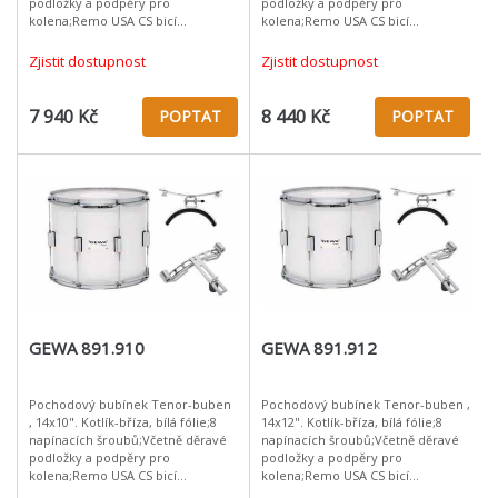
podložky a podpěry pro
podložky a podpěry pro
kolena;Remo USA CS bicí
kolena;Remo USA CS bicí
blány;Remo USA Ambassador
blány;Remo USA Ambassador
rezonanční blány;Hmotnost: 4,0kg
rezonanční blány;Hmotnost: 4,0kg
Zjistit dostupnost
Zjistit dostupnost
(14x10") / 4,4
(14x10") / 4,4
7 940 Kč
8 440 Kč
POPTAT
POPTAT
GEWA 891.910
GEWA 891.912
Pochodový bubínek Tenor-buben
Pochodový bubínek Tenor-buben ,
, 14x10". Kotlík-bříza, bílá fólie;8
14x12". Kotlík-bříza, bílá fólie;8
napínacích šroubů;Včetně děravé
napínacích šroubů;Včetně děravé
podložky a podpěry pro
podložky a podpěry pro
kolena;Remo USA CS bicí
kolena;Remo USA CS bicí
blány;Remo USA Ambassador
blány;Remo USA Ambassador