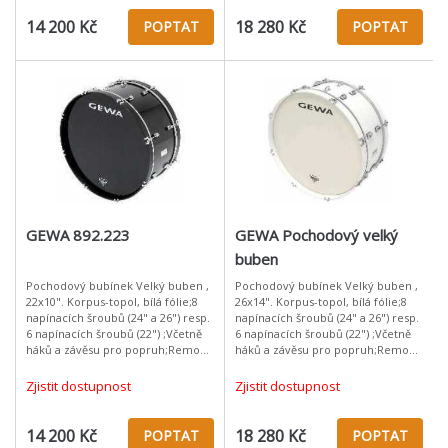
14 200 Kč
18 280 Kč
POPTAT
POPTAT
GEWA 892.223
GEWA Pochodový velký
buben
Pochodový bubínek Velký buben ,
Pochodový bubínek Velký buben ,
22x10". Korpus-topol, bílá fólie;8
26x14". Korpus-topol, bílá fólie;8
napínacích šroubů (24" a 26") resp.
napínacích šroubů (24" a 26") resp.
6 napínacích šroubů (22") ;Včetně
6 napínacích šroubů (22") ;Včetně
háků a závěsu pro popruh;Remo
háků a závěsu pro popruh;Remo
USA P3 úderová a rezonanční
USA P3 úderová a rezonanční
blána;Dusítko;Hmotnost: 4
blána;Dusítko;Hmotnost: 4
Zjistit dostupnost
Zjistit dostupnost
14 200 Kč
18 280 Kč
POPTAT
POPTAT