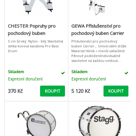
CHESTER Popruhy pro
GEWA Příslušenství pro
pochodový buben
pochodový buben Carrier
5 cm široký. Nylon - bílý Stavitelná
Příslušenství pro pochodový
délka kovová karabina Pro Bass
buben Carrier ,. Univerzální držák
Drum
Materiál Hliník = menší váhaSilné
Pěnové podloženíIndividuálně
stavitelné na každou velikost
tělaVhodné pro malý a velký
buben
Skladem
Skladem
Expresní doručení
Expresní doručení
370 Kč
5 120 Kč
KOUPIT
KOUPIT