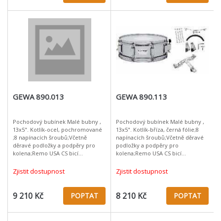
GEWA 890.013
GEWA 890.113
Pochodový bubínek Malé bubny ,
Pochodový bubínek Malé bubny ,
13x5". Kotlík-ocel, pochromované
13x5". Kotlík-bříza, černá fólie;8
;8 napínacích šroubů;Včetně
napínacích šroubů;Včetně děravé
děravé podložky a podpěry pro
podložky a podpěry pro
kolena;Remo USA CS bicí
kolena;Remo USA CS bicí
blány;Remo USA Ambassador
blány;Remo USA Ambassador
rezonanční blány;Hmotnost: 3,3kg
rezonanční blány;Hmotnost: 2,9kg
Zjistit dostupnost
Zjistit dostupnost
(13") resp. 3,5
(13") resp. 3,1k
9 210 Kč
8 210 Kč
POPTAT
POPTAT