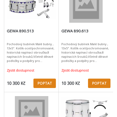
GEWA 890.513
GEWA 890.613
Pochodový bubínek Malé bubny ,
Pochodový bubínek Malé bubny ,
13x5". Kotlík-ocel/pochromované,
13x5". Kotlík-ocel/pochromované,
historická napínací obroučka;8
historická napínací obroučka;8
napínacích šroubů;Včetně děravé
napínacích šroubů;Včetně děravé
podložky a podpěry pro
podložky a podpěry pro
kolena;Remo USA CS bicí
kolena;Remo USA CS bicí
blány;Remo USA Ambassador
blány;Remo USA Ambassador
Zjistit dostupnost
Zjistit dostupnost
rezonanční blány;Hmo
rezonanční blány;Hmo
10 300 Kč
10 300 Kč
POPTAT
POPTAT