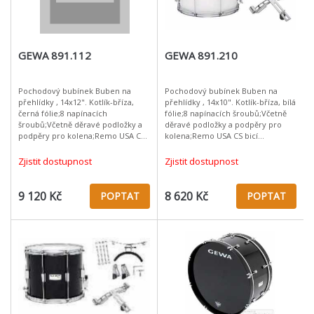
GEWA 891.112
GEWA 891.210
Pochodový bubínek Buben na
Pochodový bubínek Buben na
přehlídky , 14x12". Kotlík-bříza,
přehlídky , 14x10". Kotlík-bříza, bílá
černá fólie;8 napínacích
fólie;8 napínacích šroubů;Včetně
šroubů;Včetně děravé podložky a
děravé podložky a podpěry pro
podpěry pro kolena;Remo USA CS
kolena;Remo USA CS bicí
bicí blány;Remo USA Ambassador
blány;Remo USA Ambassador
rezonanční blány;Hmotnost: 4,1kg
rezonanční blány;Hmotnost: 4,1kg
Zjistit dostupnost
Zjistit dostupnost
(14x10"
(14x10")
9 120 Kč
8 620 Kč
POPTAT
POPTAT