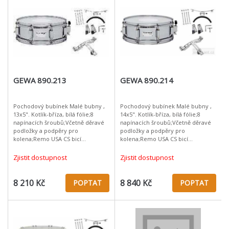
GEWA 890.213
GEWA 890.214
Pochodový bubínek Malé bubny ,
Pochodový bubínek Malé bubny ,
13x5". Kotlík-bříza, bílá fólie;8
14x5". Kotlík-bříza, bílá fólie;8
napínacích šroubů;Včetně děravé
napínacích šroubů;Včetně děravé
podložky a podpěry pro
podložky a podpěry pro
kolena;Remo USA CS bicí
kolena;Remo USA CS bicí
blány;Remo USA Ambassador
blány;Remo USA Ambassador
rezonanční blány;Hmotnost: 2,9kg
rezonanční blány;Hmotnost: 2,9kg
Zjistit dostupnost
Zjistit dostupnost
(13") resp. 3,1kg
(13") resp. 3,1kg
8 210 Kč
8 840 Kč
POPTAT
POPTAT