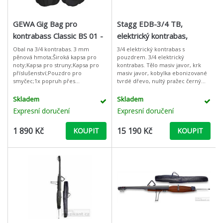
GEWA Gig Bag pro
Stagg EDB-3/4 TB,
kontrabass Classic BS 01 -
elektrický kontrabas,
3/4
modrý
Obal na 3/4 kontrabas. 3 mm
3/4 elektrický kontrabas s
pěnová hmota;Široká kapsa pro
pouzdrem. 3/4 elektrický
noty;Kapsa pro struny;Kapsa pro
kontrabas. Tělo masiv javor, krk
příslušenství;Pouzdro pro
masiv javor, kobylka ebonizované
smyčec;1x popruh přes
tvrdé dřevo, nultý pražec černý
rameno;TEX černá;
plast, ergonomicky tvarované
kovové podpěry, potažené
Skladem
Skladem
měkkou pryží, vý
Expresní doručení
Expresní doručení
1 890 Kč
15 190 Kč
KOUPIT
KOUPIT