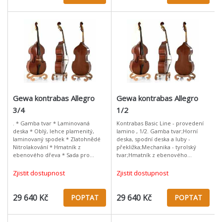
Gewa kontrabas Allegro
Gewa kontrabas Allegro
3/4
1/2
. * Gamba tvar * Laminovaná
Kontrabas Basic Line - provedení
deska * Oblý, lehce plamenitý,
lamino , 1/2. Gamba tvar;Horní
laminovaný spodek * Zlatohnědé
deska, spodní deska a luby -
Nitrolakování * Hmatník z
překližka;Mechanika - tyrolský
ebenového dřeva * Sada pro
tvar;Hmatník z ebenového
začátečníky od německého
dřeva;Zlato/hnědé
výrobce
lakování;Dohotoveno GEWA
Zjistit dostupnost
Zjistit dostupnost
mistrovské dílny;
29 640 Kč
29 640 Kč
POPTAT
POPTAT