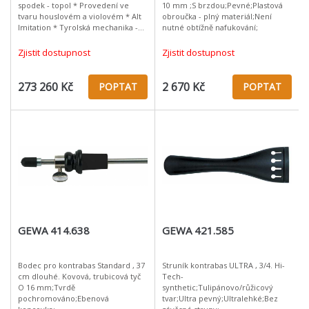
spodek - topol * Provedení ve
10 mm ;S brzdou;Pevné;Plastová
tvaru houslovém a violovém * Alt
obroučka - plný materiál;Není
Imitation * Tyrolská mechanika -
nutné obtížně nafukování;
Rubner * D´Addario struny *
Dodání HRATELNÉ
Zjistit dostupnost
Zjistit dostupnost
273 260 Kč
2 670 Kč
POPTAT
POPTAT
GEWA 414.638
GEWA 421.585
Bodec pro kontrabas Standard , 37
Struník kontrabas ULTRA , 3/4. Hi-
cm dlouhé. Kovová, trubicová tyč
Tech-
O 16 mm;Tvrdě
synthetic;Tulipánovo/růžicový
pochromováno;Ebenová
tvar;Ultra pevný;Ultralehké;Bez