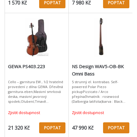
1 570 Kč
7 980 Kč
POPTAT
POPTAT
GEWA PS403.223
NS Design WAV5-OB-BK
Omni Bass
Cello – garnitura EW , 1/2 hratelné
5 strunný el. kontrabas. Self-
provedení z dílna GEWA. Dřevěná
powered Polar Piezo
garnitura-eben;Masivní smrková
pickupPizzicato / Arco
deska, masivní javorový
přepínačhmatník : rosewood
spodek;Olubení;Tmavě
(Dalbergia latifolia)barva : Black
červeno/hnědý lak;Menší
High lesklývelikost 34"electronika
struník;Ocelové struny;Bodec s
Polar Pickupnastavitelná
Zjistit dostupnost
Zjistit dostupnost
kužel.ukončením z ebe
kobylkavčetně obalu a pás
21 320 Kč
47 990 Kč
POPTAT
POPTAT