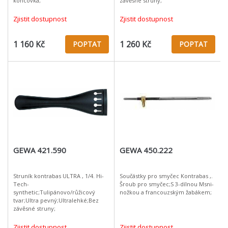
koncovka;
závěsné struny;
Zjistit dostupnost
Zjistit dostupnost
1 160 Kč
1 260 Kč
POPTAT
POPTAT
GEWA 421.590
GEWA 450.222
Struník kontrabas ULTRA , 1/4. Hi-
Součástky pro smyčec Kontrabas ,.
Tech-
Šroub pro smyčec;S 3-dílnou Msni-
synthetic;Tulipánovo/růžicový
nožkou a francouzským žabákem;
tvar;Ultra pevný;Ultralehké;Bez
závěsné struny;
Zjistit dostupnost
Zjistit dostupnost