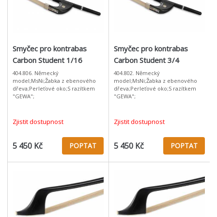
Smyčec pro kontrabas
Smyčec pro kontrabas
Carbon Student 1/16
Carbon Student 3/4
404.806. Německý
404.802. Německý
model;MsNi;Žabka z ebenového
model;MsNi;Žabka z ebenového
dřeva;Perleťové oko;S razítkem
dřeva;Perleťové oko;S razítkem
"GEWA";
"GEWA";
Zjistit dostupnost
Zjistit dostupnost
5 450 Kč
5 450 Kč
POPTAT
POPTAT