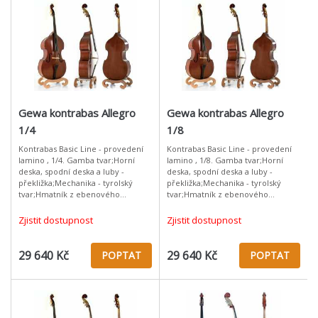
Gewa kontrabas Allegro
Gewa kontrabas Allegro
1/4
1/8
Kontrabas Basic Line - provedení
Kontrabas Basic Line - provedení
lamino , 1/4. Gamba tvar;Horní
lamino , 1/8. Gamba tvar;Horní
deska, spodní deska a luby -
deska, spodní deska a luby -
překližka;Mechanika - tyrolský
překližka;Mechanika - tyrolský
tvar;Hmatník z ebenového
tvar;Hmatník z ebenového
dřeva;Zlato/hnědé
dřeva;Zlato/hnědé
lakování;Dohotoveno GEWA
lakování;Dohotoveno GEWA
Zjistit dostupnost
Zjistit dostupnost
mistrovské dílny;
mistrovské dílny BEZ OBALU
29 640 Kč
29 640 Kč
POPTAT
POPTAT