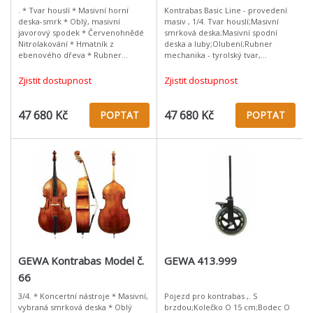
. * Tvar houslí * Masivní horní
Kontrabas Basic Line - provedení
deska-smrk * Oblý, masivní
masiv , 1/4. Tvar houslí;Masivní
javorový spodek * Červenohnědé
smrková deska;Masivní spodní
Nitrolakování * Hmatník z
deska a luby;Olubení;Rubner
ebenového dřeva * Rubner
mechanika - tyrolský tvar,
mechanika * Sada pro začátečníky
mosaz;Hmatník z ebenového
od německého výrobce
dřeva;Červeno/hnědý lihový lak
Zjistit dostupnost
Zjistit dostupnost
;Hratelné pro
47 680 Kč
47 680 Kč
POPTAT
POPTAT
GEWA Kontrabas Model č.
GEWA 413.999
66
3/4. * Koncertní nástroje * Masivní,
Pojezd pro kontrabas ,. S
vybraná smrková deska * Oblý
brzdou;Kolečko O 15 cm;Bodec O