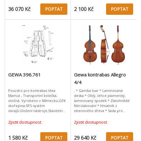
36 070 Kč
2 100 Kč
POPTAT
POPTAT
GEWA 396.761
Gewa kontrabas Allegro
4/4
Pouzdro pro kontrabas Idea
. * Gamba tvar * Laminovaná
Mamut , Transportní kolečka,
deska * Oblý, lehce plamenitý,
otočná. Vyrobeno v Německu;GFK
laminovaný spodek * Zlatohnědé
skořepina;SPS-systém
Nitrolakování * Hmatník z
okrajů;Uložení nástroje;Stavitelné
ebenového dřeva * Sada pro
vnitřní vybavení;Schránka pro
začátečníky od německého
příslušenství, vak na
výrobce
Zjistit dostupnost
Zjistit dostupnost
smyčec;Kolečka pro snadný
1 580 Kč
29 640 Kč
POPTAT
POPTAT