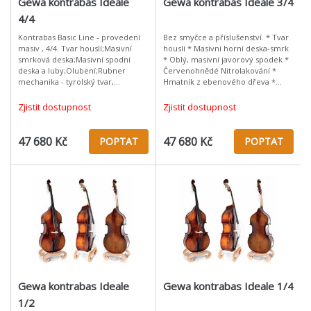
Gewa kontrabas Ideale
Gewa kontrabas Ideale 3/4
4/4
Kontrabas Basic Line - provedení
Bez smyčce a příslušenství. * Tvar
masiv , 4/4. Tvar houslí;Masivní
houslí * Masivní horní deska-smrk
smrková deska;Masivní spodní
* Oblý, masivní javorový spodek *
deska a luby;Olubení;Rubner
Červenohnědé Nitrolakování *
mechanika - tyrolský tvar,
Hmatník z ebenového dřeva *
mosaz;Hmatník z ebenového
Rubner mechanika * Sada pro
dřeva;Červeno/hnědý lihový lak
začátečníky od němec
Zjistit dostupnost
Zjistit dostupnost
;Hratelné pro
47 680 Kč
47 680 Kč
POPTAT
POPTAT
Gewa kontrabas Ideale
Gewa kontrabas Ideale 1/4
1/2