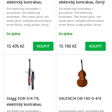
elektrický kontrabas,
elektrický kontrabas, černý
honey
3/4 elektrický kontrabas s
3/4 elektrický kontrabas s
pouzdrem. 3/4 elektrický
pouzdrem. 3/4 elektrický
kontrabas. Tělo masiv javor, krk
kontrabas. Tělo masiv javor, krk
masiv javor, kobylka ebonizované
masiv javor, kobylka ebonizované
tvrdé dřevo, nultý pražec černý
tvrdé dřevo, nultý pražec černý
plast, ergonomicky tvarované
plast, ergonomicky tvarované
kovové podpěry, potažené
kovové podpěry, potažené
Do týdne
Do týdne
měkkou pryží, vý
měkkou pryží, vý
15 476 Kč
15 190 Kč
KOUPIT
KOUPIT
Stagg EDB-3/4 TR,
VALENCIA OB 160 G 4/4
elektrický kontrabas,
červený
3/4 elektrický kontrabas s
Kontrabasový pack: kontrabas 4/4,