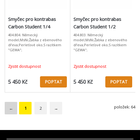
Smyčec pro kontrabas
Smyčec pro kontrabas
Carbon Student 1/4
Carbon Student 1/2
404.804. Německý
404.803. Německý
model;MsNi;Žabka z ebenového
model;MsNi;Žabka z ebenového
dřeva;Perleťové oko;S razítkem
dřeva;Perleťové oko;S razítkem
"GEWA";
"GEWA";
Zjistit dostupnost
Zjistit dostupnost
5 450 Kč
5 450 Kč
POPTAT
POPTAT
položek: 64
←
1
2
→