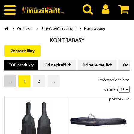
Orchestr
Smyčcové nástroje
Kontrabasy
KONTRABASY
Zobrazit filtry
TOP produkty
Od nejdražších
Od nejlevnejších
Od ne
Počet položek na
←
1
2
→
stránku
položek: 64