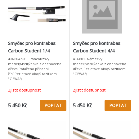
Smyčec pro kontrabas
Smyčec pro kontrabas
Carbon Student 1/4
Carbon Student 4/4
404.804.501. Francouzský
404.801. Německý
model;MsNi;Žabka z ebenového
model;MsNi;Žabka z ebenového
dřeva;Potaženo přírodní
dřeva;Perleťové oko;S razítkem
žíní;Perleťové oko;S razítkem
"GEWA";
"GEWA";
Zjistit dostupnost
Zjistit dostupnost
5 450 Kč
5 450 Kč
POPTAT
POPTAT