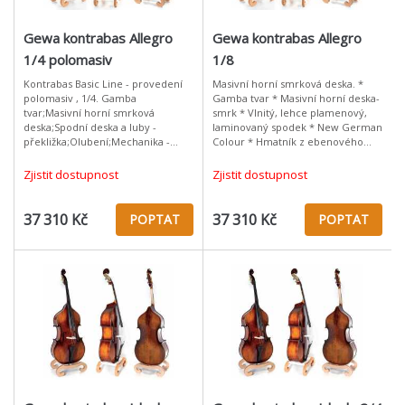
Gewa kontrabas Allegro
Gewa kontrabas Allegro
1/4 polomasiv
1/8
Kontrabas Basic Line - provedení
Masivní horní smrková deska. *
polomasiv , 1/4. Gamba
Gamba tvar * Masivní horní deska-
tvar;Masivní horní smrková
smrk * Vlnitý, lehce plamenový,
deska;Spodní deska a luby -
laminovaný spodek * New German
překližka;Olubení;Mechanika -
Colour * Hmatník z ebenového
mosaz / tyrolský tvar;Hmatník z
dřeva * Tyrolská mechanika * pro
ebenového dřeva;Zlato/hnědé
začátečníky od německého výrobc
Zjistit dostupnost
Zjistit dostupnost
lakování;Dohotoveno
37 310 Kč
37 310 Kč
POPTAT
POPTAT