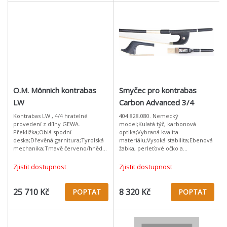
O.M. Mönnich kontrabas
Smyčec pro kontrabas
LW
Carbon Advanced 3/4
Kontrabas LW , 4/4 hratelné
404.828.080. Nemecký
provedení z dílny GEWA.
model;Kulatá týč, karbonová
Překližka;Oblá spodní
optika;Vybraná kvalita
deska;Dřevěná garnitura;Tyrolská
materiálu;Vysoká stabilita;Ebenová
mechanika;Tmavě červeno/hnědý
žabka, perleťové očko a
lak;včetně komponentů (struny,
cvikle;MsNi ovinutí;Potaženo
kobylka, struník atd.);Hratelné
přírodní žíní;
Zjistit dostupnost
Zjistit dostupnost
provedení;
25 710 Kč
8 320 Kč
POPTAT
POPTAT