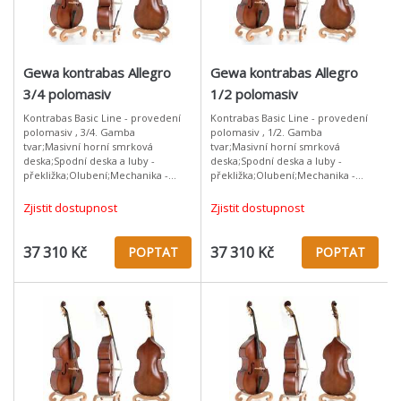
Gewa kontrabas Allegro
Gewa kontrabas Allegro
3/4 polomasiv
1/2 polomasiv
Kontrabas Basic Line - provedení
Kontrabas Basic Line - provedení
polomasiv , 3/4. Gamba
polomasiv , 1/2. Gamba
tvar;Masivní horní smrková
tvar;Masivní horní smrková
deska;Spodní deska a luby -
deska;Spodní deska a luby -
překližka;Olubení;Mechanika -
překližka;Olubení;Mechanika -
mosaz / tyrolský tvar;Hmatník z
mosaz / tyrolský tvar;Hmatník z
ebenového dřeva;Zlato/hnědé
ebenového dřeva;Zlato/hnědé
Zjistit dostupnost
Zjistit dostupnost
lakování;Dohotoveno
lakování;Dohotoveno
37 310 Kč
37 310 Kč
POPTAT
POPTAT