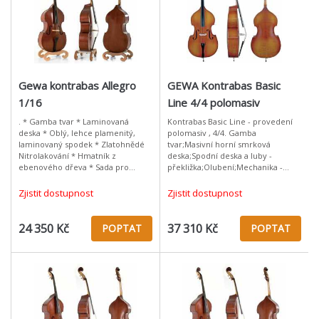
Gewa kontrabas Allegro
GEWA Kontrabas Basic
1/16
Line 4/4 polomasiv
. * Gamba tvar * Laminovaná
Kontrabas Basic Line - provedení
deska * Oblý, lehce plamenitý,
polomasiv , 4/4. Gamba
laminovaný spodek * Zlatohnědé
tvar;Masivní horní smrková
Nitrolakování * Hmatník z
deska;Spodní deska a luby -
ebenového dřeva * Sada pro
překližka;Olubení;Mechanika -
začátečníky od německého
mosaz / tyrolský tvar;Hmatník z
výrobce
ebenového dřeva;Zlato/hnědé
Zjistit dostupnost
Zjistit dostupnost
lakování;Dohotoveno
24 350 Kč
37 310 Kč
POPTAT
POPTAT