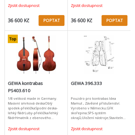
dřeva;Francouzská
dřeva;Francouzská
Zjistit dostupnost
Zjistit dostupnost
mechanika;Tmavě červeno/hnědý
mechanika;Tmavě červeno/hnědý
lak;
lak;
36 600 Kč
36 600 Kč
POPTAT
POPTAT
Top
GEWA kontrabas
GEWA 396.333
PS403.610
1/8 velikost made in Germany.
Pouzdro pro kontrabas Idea
Masivní smrková deskaOblý
Mamut , Závěsné příslušenství.
spodek-překližkaSpodní deska-
Vyrobeno v Německu;GFK
lehký fládrLuby-překližka/lehký
skořepina;SPS-systém
fládrHmatník z ebenového
okrajů;Uložení nástroje;Stavitelné
dřevaFrancouzská
vnitřní vybavení;Schránka pro
mechanikaTmavě červeno/hnědý
příslušenství, vak na
Zjistit dostupnost
Zjistit dostupnost
lakvčetně komponentů (struny, ko
smyčec;Kolečka pro snadný trans