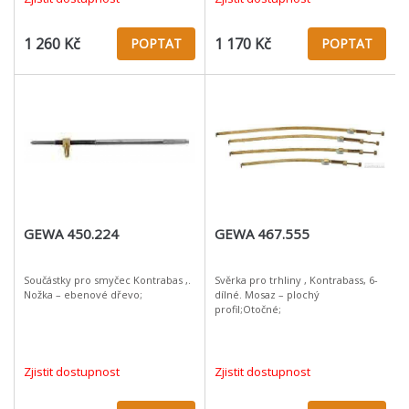
1 260 Kč
1 170 Kč
POPTAT
POPTAT
GEWA 450.224
GEWA 467.555
Součástky pro smyčec Kontrabas ,.
Svěrka pro trhliny , Kontrabass, 6-
Nožka – ebenové dřevo;
dílné. Mosaz – plochý
profil;Otočné;
Zjistit dostupnost
Zjistit dostupnost