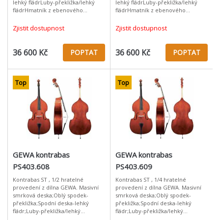
lehký fládrLuby-překližka/lehký
lehký fládrLuby-překližka/lehký
fládrHmatník z ebenového
fládrHmatník z ebenového
dřevaFrancouzská
dřevaFrancouzská
mechanikaTmavě červeno/hnědý
mechanikaTmavě červeno/hnědý
Zjistit dostupnost
Zjistit dostupnost
lakvčetně komponentů (struny,
lakvčetně komponentů (struny, ko
36 600 Kč
36 600 Kč
POPTAT
POPTAT
Top
Top
GEWA kontrabas
GEWA kontrabas
PS403.608
PS403.609
Kontrabas ST , 1/2 hratelné
Kontrabas ST , 1/4 hratelné
provedení z dílna GEWA. Masivní
provedení z dílna GEWA. Masivní
smrková deska;Oblý spodek-
smrková deska;Oblý spodek-
překližka;Spodní deska-lehký
překližka;Spodní deska-lehký
fládr;Luby-překližka/lehký
fládr;Luby-překližka/lehký
fládr;Hmatník z ebenového
fládr;Hmatník z ebenového