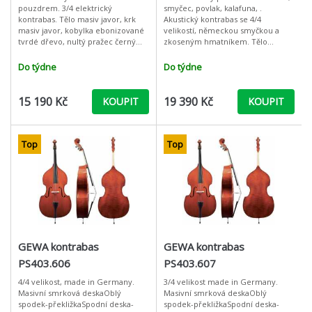
pouzdrem. 3/4 elektrický
smyčec, povlak, kalafuna, .
kontrabas. Tělo masiv javor, krk
Akustický kontrabas se 4/4
masiv javor, kobylka ebonizované
velikostí, německou smyčkou a
tvrdé dřevo, nultý pražec černý
zkoseným hmatníkem. Tělo
plast, ergonomicky tvarované
nástroje i krk jsou vyrobeny z
kovové podpěry, potažené
překližky, hmatník ze začerněného
Do týdne
Do týdne
měkkou pryží, vý
javoru. Kon
15 190 Kč
19 390 Kč
KOUPIT
KOUPIT
Top
Top
GEWA kontrabas
GEWA kontrabas
PS403.606
PS403.607
4/4 velikost, made in Germany.
3/4 velikost made in Germany.
Masivní smrková deskaOblý
Masivní smrková deskaOblý
spodek-překližkaSpodní deska-
spodek-překližkaSpodní deska-