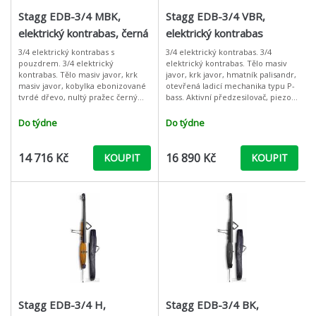
Stagg EDB-3/4 MBK,
Stagg EDB-3/4 VBR,
elektrický kontrabas, černá
elektrický kontrabas
metalíza
3/4 elektrický kontrabas s
3/4 elektrický kontrabas. 3/4
pouzdrem. 3/4 elektrický
elektrický kontrabas. Tělo masiv
kontrabas. Tělo masiv javor, krk
javor, krk javor, hmatník palisandr,
masiv javor, kobylka ebonizované
otevřená ladicí mechanika typu P-
tvrdé dřevo, nultý pražec černý
bass. Aktivní předzesilovač, piezo
plast, ergonomicky tvarované
snímač integrovaný do masivní,
kovové podpěry, potažené
výškově stavitelné ko
Do týdne
Do týdne
měkkou pryží, vý
14 716 Kč
16 890 Kč
KOUPIT
KOUPIT
Stagg EDB-3/4 H,
Stagg EDB-3/4 BK,