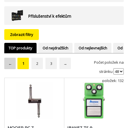
Příslušenství k efektům
Zobrazit filtry
TOP produkty
Od nejdražších
Od nejlevnejších
Od ne
Počet položek na
←
1
2
3
→
stránku
položek: 132
MOOER PC Z
IBANEZ TS 9