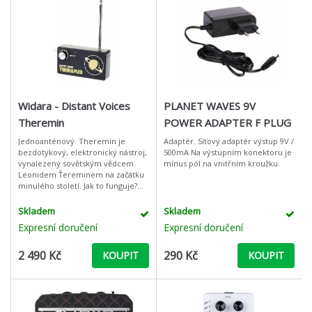
Widara - Distant Voices
PLANET WAVES 9V
Theremin
POWER ADAPTER F PLUG
Jednoanténový. Theremin je
Adaptér. Síťový adaptér výstup 9V /
bezdotykový, elektronický nástroj,
500mA Na výstupním konektoru je
vynalezený sovětským vědcem
mínus pól na vnitřním kroužku.
Leonidem Ťereminem na začátku
minulého století. Jak to funguje?
Ruka se pohybuje kolem antény.
Anténa zde není ve své typické f
Skladem
Skladem
Expresní doručení
Expresní doručení
2 490 Kč
290 Kč
KOUPIT
KOUPIT