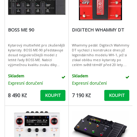
BOSS ME 90
DIGITECH WHAMMY DT
Kytarový multiefekt pro zkušenější
Whammy pedál. Digitech Wahmmy
kytaristy. BOSS ME-90 představuje
DT vychází z konstrukce dnes již
dosud nejpokročilejší model z
legendárního modelu WH-1, jež si
letité řady BOSS ME. Nabízí
získal oblibu mezi kytaristy po
výjimečnou kvalitu zvuku díky
celém světě téměř před 20 lety.
24bitovým AD/DA převodníkům,
Zvuková nabídka je rošířena o
32bitovému procesoru (floating
množství efektů. R
Skladem
Skladem
Expresní doručení
Expresní doručení
8 490 Kč
7 190 Kč
KOUPIT
KOUPIT