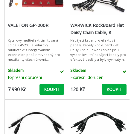
VALETON GP-200R
WARWICK RockBoard Flat
Daisy Chain Cable, 8
Outputs, Angled
Kytarový multiefekt Limitovaná
Napájecí kabel pro efektové
Edice. GP-200 je kytarový
pedály. Kabely RockBoard Flat
multiefekt s integrovaným
Daisy Chain Power Cables jsou
expression pedálem vhodný pro
vysoce kvalitní napájecí kabely pro
muzikanty všech úrovní
efektové pedály a byly vyvinuty na
pokročilosti. Díky použití
základě našich kabelů Flat Patch
pokročilých modelingových
Cables. Jejich super kompakt
Skladem
Skladem
technologií (pracuje v kvalitě
Expresní doručení
Expresní doručení
7 990 Kč
120 Kč
KOUPIT
KOUPIT