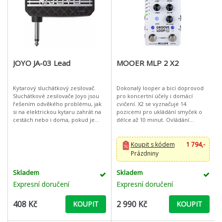
JOYO JA-03 Lead
MOOER MLP 2 X2
Kytarový sluchátkový zesilovač.
Dokonalý looper a bicí doprovod
Sluchátkové zesilovače Joyo jsou
pro koncertní účely i domácí
řešením odvěkého problému, jak
cvičení. X2 se vyznačuje 14
si na elektrickou kytaru zahrát na
pozicemi pro ukládání smyček o
cestách nebo i doma, pokud je
délce až 10 minut. Ovládání
třeba hrát potichu, jak cvičit pozdě
looperu se neliší od obvyklého
v noci a jak hrát do s
provedení, je velmi flexibilní a
umožňuje
Koupit s kódem
1 794,-
Prázdniny
Skladem
Skladem
Expresní doručení
Expresní doručení
408 Kč
2 990 Kč
KOUPIT
KOUPIT