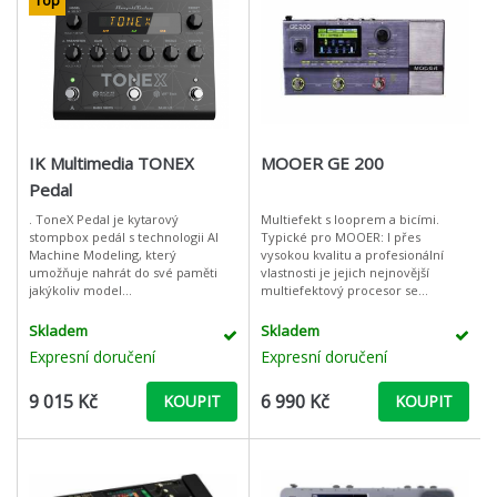
Top
IK Multimedia TONEX
MOOER GE 200
Pedal
. ToneX Pedal je kytarový
Multiefekt s looprem a bicími.
stompbox pedál s technologii AI
Typické pro MOOER: I přes
Machine Modeling, který
vysokou kvalitu a profesionální
umožňuje nahrát do své paměti
vlastnosti je jejich nejnovější
jakýkoliv model
multiefektový procesor se
nejvyhledávanějších zesilovačů,
simulacemi zesilovačů skvělou a
kabinetů a pedálů na světě včetně
dostupnou cenou Má 55 vysoce
Skladem
Skladem
vlastních modelů vytvořen
kvalitníc
Expresní doručení
Expresní doručení
9 015 Kč
6 990 Kč
KOUPIT
KOUPIT