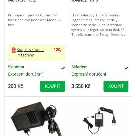
Propojovací jack 2x 6,3mm. "Z"
Efekt kytarový Tube Screamer
tvar Pedalový Konektor Mono Z-
legenda mezi efekty. pedály
tvar
Ibanez ze série TubeScreamer
vycházejí z legendárního IBANEZ
TubeScreamera. To byl Ovedrive
pedálu, který se stal legendou a
inspirací pro mnoho dalších efektů
mno
Koupit s kódem
120,-
Prázdniny
Skladem
Skladem
Expresní doručení
Expresní doručení
200 Kč
3 550 Kč
KOUPIT
KOUPIT