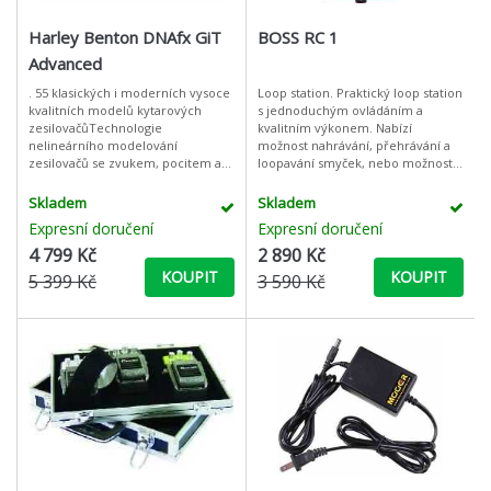
Harley Benton DNAfx GiT
BOSS RC 1
Advanced
. 55 klasických i moderních vysoce
Loop station. Praktický loop station
kvalitních modelů kytarových
s jednoduchým ovládáním a
zesilovačůTechnologie
kvalitním výkonem. Nabízí
nelineárního modelování
možnost nahrávání, přehrávání a
zesilovačů se zvukem, pocitem a
loopavání smyček, nebo možnost
odezvou skutečného lampového
posunu o krok vpřed, respektive
zesilovače26 klasických i
zpět. Kromě toho disponuje 24
Skladem
Skladem
moderních simulací mode
znakov
Expresní doručení
Expresní doručení
4 799 Kč
2 890 Kč
KOUPIT
KOUPIT
5 399 Kč
3 590 Kč