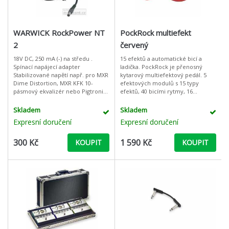
WARWICK RockPower NT
PockRock multiefekt
2
červený
18V DC, 250 mA (-) na středu .
15 efektů a automatické bicí a
Spínací napájecí adapter
ladička. PockRock je přenosný
Stabilizované napětí např. pro MXR
kytarový multiefektový pedál. 5
Dime Distortion, MXR KFK 10-
efektových modulů s 15 typy
pásmový ekvalizér nebo Pigtronix
efektů, 40 bicími rytmy, 16
FAT Input: 100-240 V~ 18V DC 250
přednastavenými patchi a 16
mA 5,5 mm
uživatelskými patchi. Není to jen
Skladem
Skladem
knihovna
Expresní doručení
Expresní doručení
300 Kč
1 590 Kč
KOUPIT
KOUPIT