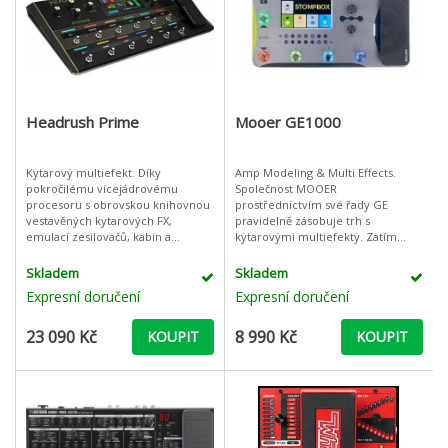
Headrush Prime
Mooer GE1000
Kytarový multiefekt. Díky
Amp Modeling & Multi Effects.
pokročilému vícejádrovému
Společnost MOOER
procesoru s obrovskou knihovnou
prostřednictvím své řady GE
vestavěných kytarových FX,
pravidelně zásobuje trh s
emulací zesilovačů, kabin a
kytarovými multiefekty. Zatím
mikrofonů, inteligentnímu
posledním přírůstkem v této
klonování zesilovačů/pedálů a IR
kategorii je model GE1000, který
Skladem
Skladem
načítání, nejlepšímu l
na první pohled zaujme novým
Expresní doručení
Expresní doručení
23 090 Kč
8 990 Kč
KOUPIT
KOUPIT