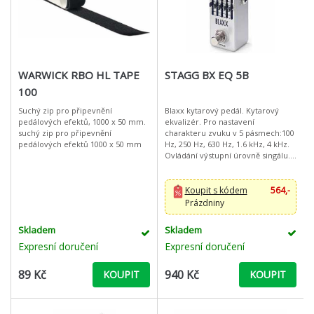
WARWICK RBO HL TAPE
STAGG BX EQ 5B
100
Suchý zip pro připevnění
Blaxx kytarový pedál. Kytarový
pedálových efektů, 1000 x 50 mm.
ekvalizér. Pro nastavení
suchý zip pro připevnění
charakteru zvuku v 5 pásmech:100
pedálových efektů 1000 x 50 mm
Hz, 250 Hz, 630 Hz, 1.6 kHz, 4 kHz.
Ovládání výstupní úrovně singálu.
Odolné kovové tělo. True bypass.
Napájení 9V DC. Všechny efek
Koupit s kódem
564,-
Prázdniny
Skladem
Skladem
Expresní doručení
Expresní doručení
89 Kč
940 Kč
KOUPIT
KOUPIT