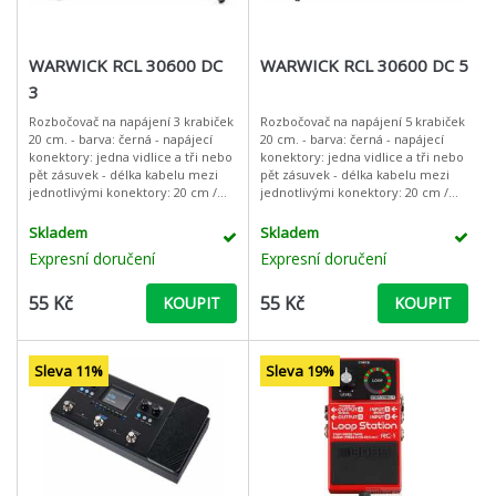
WARWICK RCL 30600 DC
WARWICK RCL 30600 DC 5
3
Rozbočovač na napájení 3 krabiček
Rozbočovač na napájení 5 krabiček
20 cm. - barva: černá - napájecí
20 cm. - barva: černá - napájecí
konektory: jedna vidlice a tři nebo
konektory: jedna vidlice a tři nebo
pět zásuvek - délka kabelu mezi
pět zásuvek - délka kabelu mezi
jednotlivými konektory: 20 cm /
jednotlivými konektory: 20 cm /
7.87"
7.87"
Skladem
Skladem
Expresní doručení
Expresní doručení
55 Kč
55 Kč
KOUPIT
KOUPIT
Sleva 11%
Sleva 19%