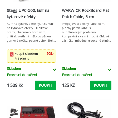
Stagg UPC-500, kufr na
WARWICK RockBoard Flat
kytarové efekty
Patch Cable, 5 cm
Kufr na kytarové efekty. ABS kufr
Propojovací plochý kabel 5cm. -
na kytarové efekty. Hliníkové
plochý patch kabel s
hrany, chromový hardware,
obdélníkovým profilem-
vnitřek vystlaný měkkou pěnou,
kompaktní a velmi ploché úhlové
gumové nožky, pevné ucho. Efekty
zástrčky- měděné kroucené stínění
lze do vnitřního prostoru přichytit
20 x 0,12 mm- dvojití měděné
přiloženými velcro pásky. Vnit
stínění 34 x 0,12 mm- polyethylen
izolace- vnější
Koupit s kódem
905,-
Prázdniny
Skladem
Skladem
Expresní doručení
Expresní doručení
1 509 Kč
125 Kč
KOUPIT
KOUPIT