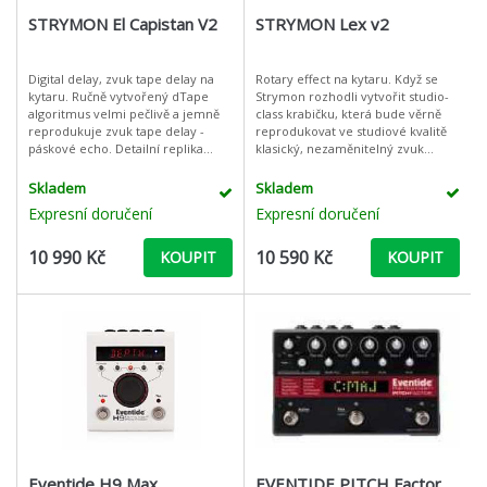
STRYMON El Capistan V2
STRYMON Lex v2
Digital delay, zvuk tape delay na
Rotary effect na kytaru. Když se
kytaru. Ručně vytvořený dTape
Strymon rozhodli vytvořit studio-
algoritmus velmi pečlivě a jemně
class krabičku, která bude věrně
reprodukuje zvuk tape delay -
reprodukovat ve studiové kvalitě
páskové echo. Detailní replika
klasický, nezaměnitelný zvuk
skutečného páskového echa3
nejvyhledávanějších rotating
různé ozvěny pásky: Pevné, vícen
speaker - Leslie Rotary, prozk
Skladem
Skladem
Expresní doručení
Expresní doručení
10 990 Kč
10 590 Kč
KOUPIT
KOUPIT
Eventide H9 Max
EVENTIDE PITCH Factor