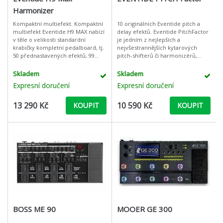
Harmonizer
Kompaktní multiefekt. Kompaktní
10 originálních Eventide pitch a
multiefekt Eventide H9 MAX nabízí
delay efektů. Eventide PitchFactor
v těle o velikosti standardní
je jedním z nejlepších a
krabičky kompletní pedalboard, tj.
nejvšestrannějších kytarových
50 přednastavených efektů, 99
pitch-shifterů či harmonizérů,
presetů a dalších více jak 500
které můžete v současnosti najít na
presetů, ke kterým se dostan
trhu. Tento stompbox Vám nabíd
Skladem
Skladem
Expresní doručení
Expresní doručení
13 290 Kč
10 590 Kč
KOUPIT
KOUPIT
BOSS ME 90
MOOER GE 300