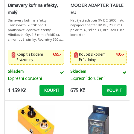
Dimavery kufr na efekty,
MOOER ADAPTER TABLE
malý
EU
Dimavery kufr na efekty.
Napájecí adaptér 9V DC, 2000 mA.
Transportní kufřík pro 3
napájecí adaptér 9V DC, 2000 mA
podlahové kytarové efekty.
polarita: (-) střed, (+) kroužek Euro
Hliníkové lišty, 1,5 mm překližka,
konektor
chromové zámky. Rozměry 320 x
220 x 55 mm.: Color: Black
Material: MDF (Medium-density
fibreboard) Width:
Koupit s kódem
695,-
Koupit s kódem
405,-
Prázdniny
Prázdniny
Skladem
Skladem
Expresní doručení
Expresní doručení
1 159 Kč
675 Kč
KOUPIT
KOUPIT