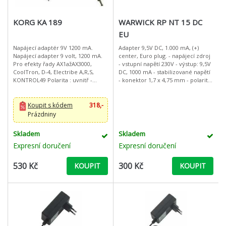
KORG KA 189
WARWICK RP NT 15 DC
EU
Napájecí adaptér 9V 1200 mA.
Adapter 9,5V DC, 1.000 mA, (+)
Napájecí adapter 9 volt, 1200 mA.
center, Euro plug. - napájecí zdroj
Pro efekty řady AX1ažAX3000,
- vstupní napětí 230V - výstup: 9,5V
CoolTron, D-4, Electribe A,R,S,
DC, 1000 mA - stabilizované napětí
KONTROL49 Polarita : uvnitř -
- konektor 1,7 x 4,75 mm - polarita
venku +
(+) uvnitř, (-) zvenku - EU zástrčka
Koupit s kódem
318,-
Prázdniny
Skladem
Skladem
Expresní doručení
Expresní doručení
530 Kč
300 Kč
KOUPIT
KOUPIT