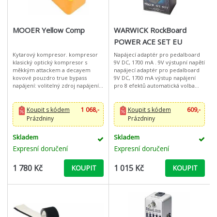
MOOER Yellow Comp
WARWICK RockBoard
POWER ACE SET EU
Kytarový kompresor. kompresor
Napájecí adaptér pro pedalboard
klasický optický kompresor s
9V DC, 1700 mA . 9V výstupní napětí
měkkým attackem a decayem
napájecí adaptér pro pedalboard
kovové pouzdro true bypass
9V DC, 1700 mA výstup napájení
napájení: volitelný zdroj napájení
pro 8 efektů automatická volba
9V DC rozměry: 93,5 x 42 x 52 mm
vstupního napájení 100 and 240 V
hmotnost: 160 g
(automatic volta
Koupit s kódem
1 068,-
Koupit s kódem
609,-
Prázdniny
Prázdniny
Skladem
Skladem
Expresní doručení
Expresní doručení
1 780 Kč
1 015 Kč
KOUPIT
KOUPIT