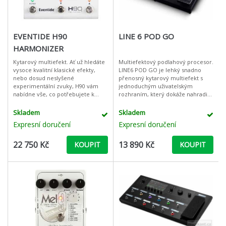
EVENTIDE H90
LINE 6 POD GO
HARMONIZER
Kytarový multiefekt. Ať už hledáte
Multiefektový podlahový procesor.
vysoce kvalitní klasické efekty,
LINE6 POD GO je lehký snadno
nebo dosud neslyšené
přenosný kytarový multiefekt s
experimentální zvuky, H90 vám
jednoduchým uživatelským
nabídne vše, co potřebujete k
rozhraním, který dokáže nahradit
tomu, abyste mohli popustit uzdu
váš kompletní kytarový rig, tj.
své kreativitě - včetně intuitivního
pedálové efekty, zesilovač a
Skladem
Skladem
u
reprobo
Expresní doručení
Expresní doručení
22 750 Kč
13 890 Kč
KOUPIT
KOUPIT