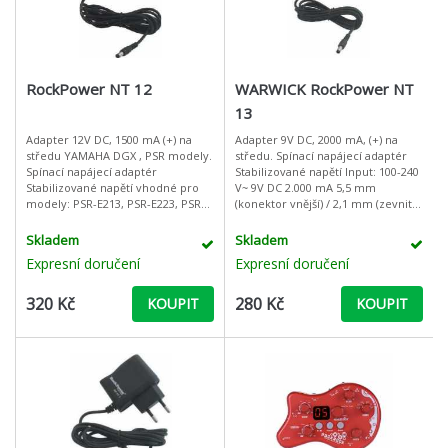
RockPower NT 12
WARWICK RockPower NT
13
Adapter 12V DC, 1500 mA (+) na
Adapter 9V DC, 2000 mA, (+) na
středu YAMAHA DGX , PSR modely.
středu. Spínací napájecí adaptér
Spínací napájecí adaptér
Stabilizované napětí Input: 100-240
Stabilizované napětí vhodné pro
V~ 9V DC 2.000 mA 5,5 mm
modely: PSR-E213, PSR-E223, PSR-
(konektor vnější) / 2,1 mm (zevnitř),
E313, PSR-E323, PSR-E403, PSR-
polarita (+) na středu
E413, PSR-350, 450, PSR
Skladem
Skladem
Expresní doručení
Expresní doručení
320 Kč
280 Kč
KOUPIT
KOUPIT