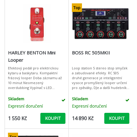
Top
HARLEY BENTON Mini
BOSS RC 505MKII
Looper
Efektový pedál pro elektrickou
Loop station 5 stereo stop smyček
kytaru a baskytaru. Kompaktní
a zabudované efekty. RC 505
frázový looper Doba záznamu až
druhé generace je inteligentní
10 minut Neomezený
vysoce promyšlený looper určení
overdubbing Vypínač s LED
pro zpěváky, DJe a další hudebníky.
Ovládání hlasitosti Pevné kovové
Jde o kompaktní zařízení, které
pouzdro 6,3 mm jack vstup
můžete mít vždy po ruce
Skladem
Skladem
Expresní doručení
Expresní doručení
1 550 Kč
14 890 Kč
KOUPIT
KOUPIT