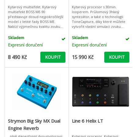
Kytarový multiefekt. Kytarový
Kytarový procesor s 30min.
multiefekt BOSS ME-90
looperem. Průlomový 3hlasý
představuje dosud nejpokročilejší
syntezátor, a také o technologii
model z letité řady BOSS ME.
ToneCapture, díky které můžete
Nabízí výjimečnou kvalitu zvuku
vytvořit vlastní simulaci zvuku
díky 24bitovým AD/DA
jakéhokoliv vašeho oblíbeného
převodníkům, 32bitovému
pedálu nebo zesilovače. GE 300 k
Skladem
Skladem
procesoru (floating point
tomu vš
Expresní doručení
Expresní doručení
8 490 Kč
15 990 Kč
KOUPIT
KOUPIT
Strymon Big Sky MX Dual
Line 6 Helix LT
Engine Reverb
. plně stereofonní dvoumotorový
Kytarový procesor. Kytarový