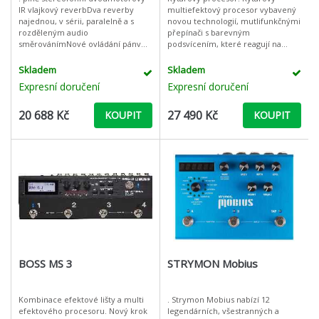
IR vlajkový reverbDva reverby
multiefektový procesor vybavený
najednou, v sérii, paralelně a s
novou technologií, mutlifunkčnými
rozděleným audio
přepínači s barevným
směrovánímNové ovládání pánve
podsvícením, které reagují na
pro každý motor12 prvotřídních
délku stlačení a 6,2" displejem s
reverb motorů s novými
rozlišením 800 x 400 pixelů, který
Skladem
Skladem
algoritmyPlus významná v
nabízí
Expresní doručení
Expresní doručení
20 688 Kč
27 490 Kč
KOUPIT
KOUPIT
BOSS MS 3
STRYMON Mobius
Kombinace efektové lišty a multi
. Strymon Mobius nabízí 12
efektového procesoru. Nový krok
legendárních, všestranných a