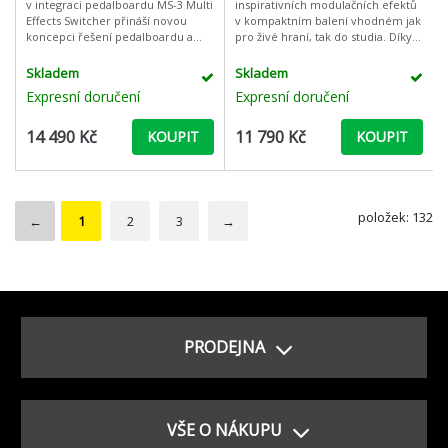
v integraci pedalboardu MS-3 Multi
inspirativních modulačních efektů
Effects Switcher přináší novou
v kompaktním balení vhodném jak
koncepci řešení pedalboardu a
pro živé hraní, tak do studia. Díky
maximalizuje vaše tvůrčí možnosti
výkonné SHARC DSP technologii
- v jednom praktické
disponuje efekt vynikající zvuko
Skladem
Skladem
Expresní doručení
Expresní doručení
14 490 Kč
11 790 Kč
KOUPIT
KOUPIT
položek: 132
←
1
2
3
→
PRODEJNA
VŠE O NÁKUPU