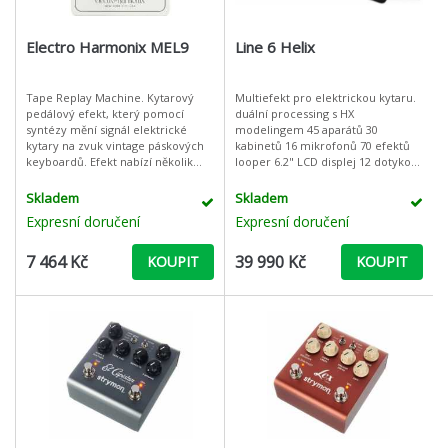
Electro Harmonix MEL9
Line 6 Helix
Tape Replay Machine. Kytarový
Multiefekt pro elektrickou kytaru.
pedálový efekt, který pomocí
duální processing s HX
syntézy mění signál elektrické
modelingem 45 aparátů 30
kytary na zvuk vintage páskových
kabinetů 16 mikrofonů 70 efektů
keyboardů. Efekt nabízí několik
looper 6.2" LCD displej 12 dotykově
ovládacích prvků pro nastavení
citlivých pedálových přepínačů 8x8
dokonalého zvuku těchto starých a
USB audio inter
Skladem
Skladem
Expresní doručení
Expresní doručení
7 464 Kč
39 990 Kč
KOUPIT
KOUPIT