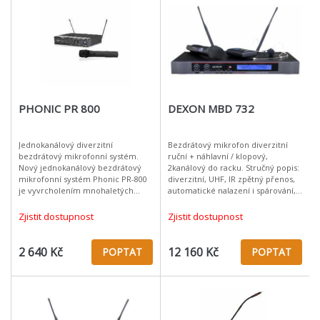
PHONIC PR 800
DEXON MBD 732
Jednokanálový diverzitní
Bezdrátový mikrofon diverzitní
bezdrátový mikrofonní systém.
ruční + náhlavní / klopový,
Nový jednokanálový bezdrátový
2kanálový do racku. Stručný popis:
mikrofonní systém Phonic PR-800
diverzitní, UHF, IR zpětný přenos,
je vyvrcholením mnohaletých
automatické nalazení i spárování,
zkušeností v kabelových tak
možnost ladění z 100 frekvencí,
bezdrátových technologiích.
dosah 100 m, kompresor, e
Zjistit dostupnost
Zjistit dostupnost
Zbavte se starostí
2 640 Kč
12 160 Kč
POPTAT
POPTAT