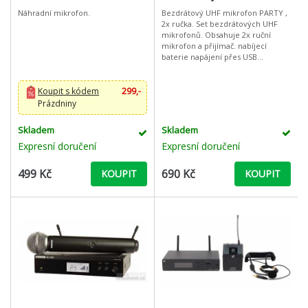
Náhradní mikrofon.
Bezdrátový UHF mikrofon PARTY ,
2x ručka. Set bezdrátových UHF
mikrofonů. Obsahuje 2x ruční
mikrofon a přijímač. nabíjecí
baterie napájení přes USB
mikrofon je Ideální pro domácí
party zpěv a mluvené slovo s
Koupit s kódem
299,-
Prázdniny
Skladem
Skladem
Expresní doručení
Expresní doručení
499 Kč
690 Kč
KOUPIT
KOUPIT