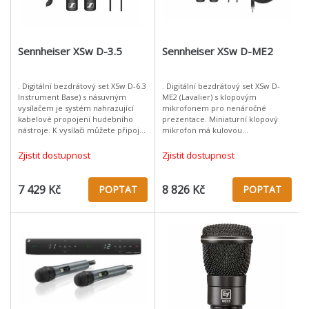
Sennheiser XSw D-3.5
Sennheiser XSw D-ME2
. Digitální bezdrátový set XSw D-6.3
. Digitální bezdrátový set XSw D-
Instrument Base) s násuvným
ME2 (Lavalier) s klopovým
vysílačem je systém nahrazující
mikrofonem pro nenáročné
kabelové propojení hudebního
prezentace. Miniaturní klopový
nástroje. K vysílači můžete připojit
mikrofon má kulovou
jakýkoliv hudební nástroj s
charakteristiku a vhodnou citlivost
konektorem jack 6,3. Přijímač
po mluvené slovo. Přijímač je
Zjistit dostupnost
Zjistit dostupnost
vybaven systémem pr
7 429 Kč
8 826 Kč
POPTAT
POPTAT