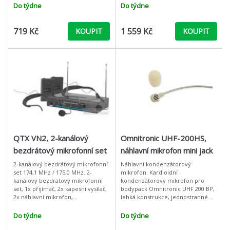
MHz, napájení pomocí AA baterií,
dodávky. Přenosová frekvence
Do týdne
Do týdne
719 Kč
1 559 Kč
KOUPIT
KOUPIT
QTX VN2, 2-kanálový
Omnitronic UHF-200HS,
bezdrátový mikrofonní set
náhlavní mikrofon mini jack
174,1 MHz / 175,0 MHz
3,5 mm
2-kanálový bezdrátový mikrofonní
Náhlavní kondenzátorový
set 174,1 MHz / 175,0 MHz. 2-
mikrofon. Kardioidní
kanálový bezdrátový mikrofonní
kondenzátorový mikrofon pro
set, 1x přijímač, 2x kapesní vysílač,
bodypack Omnitronic UHF 200 BP,
2x náhlavní mikrofon,
lehká konstrukce, jednostranné
přednastavené přenosové
vedení kabelu s konektorem mini
frekvence 174,1 MHz a 175,0 MHz,
jack 3,5 mm, molitanový větrný
Do týdne
Do týdne
snadná ins
kryt, tělová barva.: