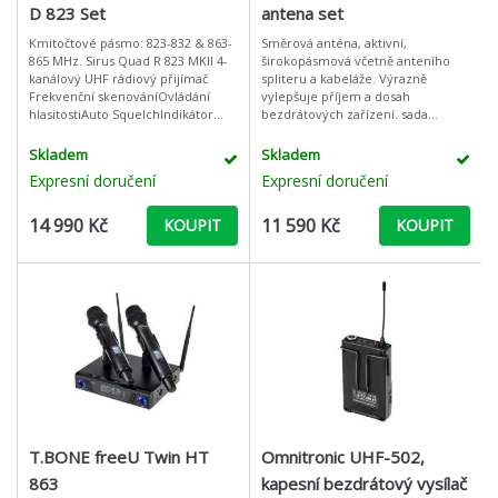
D 823 Set
antena set
Kmitočtové pásmo: 823-832 & 863-
Směrová anténa, aktivní,
865 MHz. Sirus Quad R 823 MKII 4-
širokopásmová včetně anteního
kanálový UHF rádiový přijímač
spliteru a kabeláže. Výrazně
Frekvenční skenováníOvládání
vylepšuje příjem a dosah
hlasitostiAuto SquelchIndikátor
bezdrátových zařízení. sada
baterie a infračervený přenos
širokopásmové směrové antény
nastavení z přijímače do vysílač
UHF 500 - 900 MHz spínatelné
Skladem
Skladem
zesílení +3 /
Expresní doručení
Expresní doručení
14 990 Kč
11 590 Kč
KOUPIT
KOUPIT
T.BONE freeU Twin HT
Omnitronic UHF-502,
863
kapesní bezdrátový vysílač