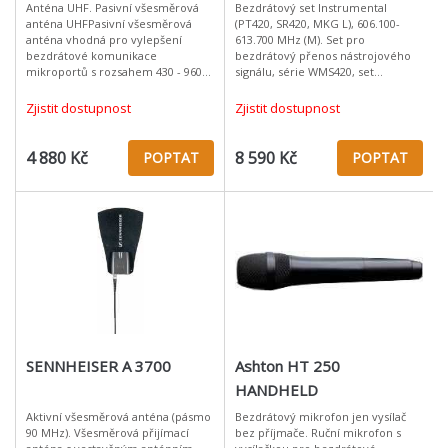
Anténa UHF. Pasivní všesměrová
Bezdrátový set Instrumental
anténa UHFPasivní všesměrová
(PT420, SR420, MKG L), 606.100-
anténa vhodná pro vylepšení
613.700 MHz (M). Set pro
bezdrátové komunikace
bezdrátový přenos nástrojového
mikroportů s rozsahem 430 - 960
signálu, série WMS420, set
MHz. Je možno ji použít pro příjem
obsahuje: 8-mi kanálový přijímač
i vysílání v problematických
SR420 + bodypack vysílač PT420 a
Zjistit dostupnost
Zjistit dostupnost
prostorech, k
nástrojový k
4 880 Kč
8 590 Kč
POPTAT
POPTAT
SENNHEISER A 3700
Ashton HT 250
HANDHELD
Aktivní všesměrová anténa (pásmo
Bezdrátový mikrofon jen vysílač
90 MHz). Všesměrová přijímací
bez příjmače. Ruční mikrofon s