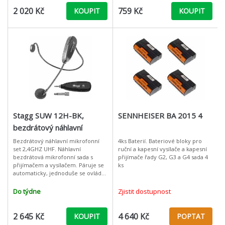
2 020 Kč
759 Kč
KOUPIT
KOUPIT
Stagg SUW 12H-BK,
SENNHEISER BA 2015 4
bezdrátový náhlavní
mikrofonní set 2,4 GHz
Bezdrátový náhlavní mikrofonní
4ks Baterií. Bateriové bloky pro
set 2,4GHZ UHF. Náhlavní
ruční a kapesní vysílače a kapesní
UHF
bezdrátová mikrofonní sada s
přijímače řady G2, G3 a G4 sada 4
přijímačem a vysílačem. Páruje se
ks
automaticky, jednoduše se ovládá,
lze používat až 4 identické systémy
současně. Baterie v přijímači a
Do týdne
Zjistit dostupnost
2 645 Kč
4 640 Kč
KOUPIT
POPTAT