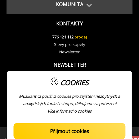
KOMUNITA
KONTAKTY
776 121 112
prodej
Slevy pro kapely
Newsletter
NEWSLETTER
COOKIES
Muzikant.cz používá cookies pro zajištění nezbytných a
analytických funkcí eshopu, děkujeme za potvrzení
Více informací o
cookies
Přijmout cookies