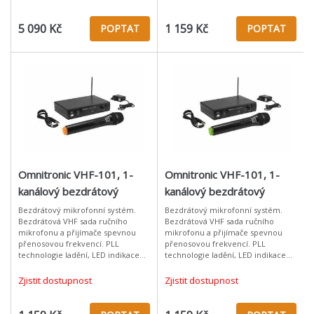
frekvence a k
XLR neb
5 090 Kč
1 159 Kč
POPTAT
POPTAT
Omnitronic VHF-101, 1-
Omnitronic VHF-101, 1-
kanálový bezdrátový
kanálový bezdrátový
mikrofonní set 212.35 MHz
mikrofonní set 207.55 MHz
Bezdrátový mikrofonní systém.
Bezdrátový mikrofonní systém.
Bezdrátová VHF sada ručního
Bezdrátová VHF sada ručního
mikrofonu a přijímače spevnou
mikrofonu a přijímače spevnou
přenosovou frekvencí. PLL
přenosovou frekvencí. PLL
technologie ladění, LED indikace
technologie ladění, LED indikace
zapnutí a RF signálu, regulace
zapnutí a RF signálu, regulace
výstupní úrovně hlasitosti. Výstup
výstupní úrovně hlasitosti. Výstup
Zjistit dostupnost
Zjistit dostupnost
XLR neb
XLR neb