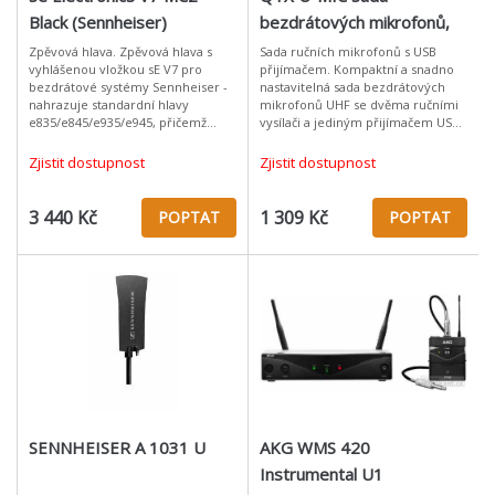
Black (Sennheiser)
bezdrátových mikrofonů,
863.2 + 864.8 MHz
Zpěvová hlava. Zpěvová hlava s
Sada ručních mikrofonů s USB
vyhlášenou vložkou sE V7 pro
přijímačem. Kompaktní a snadno
bezdrátové systémy Sennheiser -
nastavitelná sada bezdrátových
nahrazuje standardní hlavy
mikrofonů UHF se dvěma ručními
e835/e845/e935/e945, přičemž
vysílači a jediným přijímačem USB.
vyniká v odolnosti proti zpětné
Přijímač se jednoduše připojí k
vazbě, manipulačním ruchům a
USB portu a napájí výstup obou
Zjistit dostupnost
Zjistit dostupnost
především j
3 440 Kč
1 309 Kč
POPTAT
POPTAT
SENNHEISER A 1031 U
AKG WMS 420
Instrumental U1