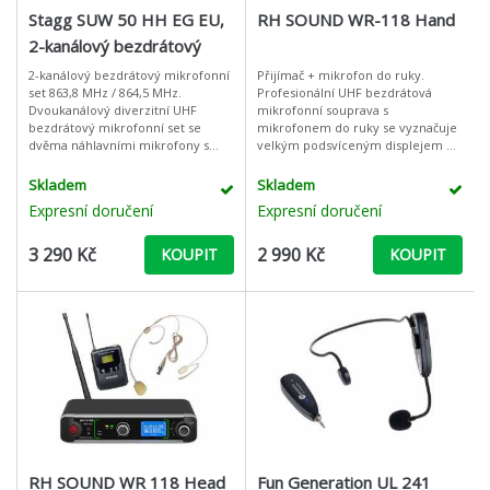
Stagg SUW 50 HH EG EU,
RH SOUND WR-118 Hand
2-kanálový bezdrátový
mikrofonní set 863,8 MHz
2-kanálový bezdrátový mikrofonní
Přijímač + mikrofon do ruky.
set 863,8 MHz / 864,5 MHz.
Profesionální UHF bezdrátová
/ 864,5 MHz
Dvoukanálový diverzitní UHF
mikrofonní souprava s
bezdrátový mikrofonní set se
mikrofonem do ruky se vyznačuje
dvěma náhlavními mikrofony s
velkým podsvíceným displejem na
bodypacky. Přijímač - Pevné
přijímači tak na vysílači, lepším
frekvence: 863,8 MHz a 864,5 MHz
přenosem zvuku a možností ladění
Skladem
Skladem
- Nesymetr
frekvencí
Expresní doručení
Expresní doručení
3 290 Kč
2 990 Kč
KOUPIT
KOUPIT
RH SOUND WR 118 Head
Fun Generation UL 241