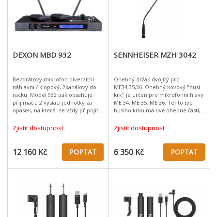
DEXON MBD 932
SENNHEISER MZH 3042
Bezdrátový mikrofon diverzitní
Ohebný držák dvojitý pro
náhlavní / klopový, 2kanálový do
ME34,35,36. Ohebný kovový "husí
racku. Model 932 pak obsahuje
krk" je určen pro mikrofonní hlavy
přijímač a 2 vysíací jednotky za
ME 34, ME 35, ME 36. Tento typ
opasek, na které lze vždy připojit
husího krku má dvě ohebné části,
náhlavní nebo klopový mikrofon.
je mechanicky velice odolný a je
Systém využívá rádiového
opatřen symetrickým konektorem
Zjistit dostupnost
Zjistit dostupnost
12 160 Kč
6 350 Kč
POPTAT
POPTAT