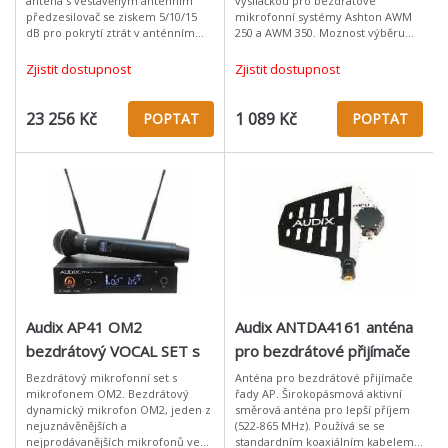
anténa s vestavěným anténním
vysílačkou pro bezdrátové
předzesilovač se ziskem 5/10/15
mikrofonní systémy Ashton AWM
dB pro pokrytí ztrát v anténním
250 a AWM 350. Moznost výběru
kabelu.
kanálů a skupin v případě využití
více mikrofonů.Vhodné k
Zjistit dostupnost
Zjistit dostupnost
systémům Asht
23 256 Kč
1 089 Kč
POPTAT
POPTAT
Audix AP41 OM2
Audix ANTDA4161 anténa
bezdrátový VOCAL SET s
pro bezdrátové přijímače
mikrofonem OM2
řady AP
Bezdrátový mikrofonní set s
Anténa pro bezdrátové přijímače
mikrofonem OM2. Bezdrátový
řady AP. Širokopásmová aktivní
dynamický mikrofon OM2, jeden z
směrová anténa pro lepší příjem
nejuznávěnějších a
(522-865 MHz). Používá se se
nejprodávanějších mikrofonů ve
standardním koaxiálním kabelem s