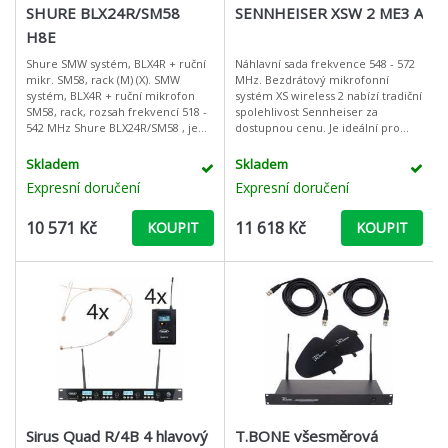
SHURE BLX24R/SM58
SENNHEISER XSW 2 ME3 A
H8E
Shure SMW systém, BLX4R + ruční
Náhlavní sada frekvence 548 - 572
mikr. SM58, rack (M) (X). SMW
MHz. Bezdrátový mikrofonní
systém, BLX4R + ruční mikrofon
systém XS wireless 2 nabízí tradiční
SM58, rack, rozsah frekvencí 518 -
spolehlivost Sennheiser za
542 MHz Shure BLX24R/SM58 , je
dostupnou cenu. Je ideální pro
bezdrátový vokální sytem s SM58
menší události jako jsou
ručním vysílačem.
prezentace, koncerty, konference
Skladem
Skladem
nebo k
Expresní doručení
Expresní doručení
10 571 Kč
11 618 Kč
KOUPIT
KOUPIT
Sirus Quad R/4B 4 hlavový
T.BONE všesměrová