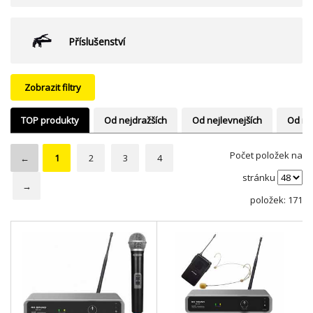
Příslušenství
Zobrazit filtry
TOP produkty
Od nejdražších
Od nejlevnejších
Od ne
Počet položek na
←
1
2
3
4
stránku
→
položek: 171