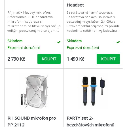
Headset
Přijímač + hlavový mikrofon.
Bezdrátová náhlavní souprava.
Profesionální UHF bezdrátová
Bezdrátová náhlavní souprava s
mikrofonní souprava s
vestavěným vysílačem 2,4 GHz a
mikrofonem na hlavu se vyznačuje
ultrakompaktní přijímač Při použití
velkým podsvíceným displejem na
kdekoli na světě není vyžadována
přijímači tak na vysílači, kvalitním
žádná licence a nevznikají žádné
přenosem zvuku a možností ladění
poplatky Nastavení hlasit
Skladem
Skladem
frekv
Expresní doručení
Expresní doručení
2 790 Kč
1 490 Kč
KOUPIT
KOUPIT
RH SOUND mikrofon pro
PARTY set 2-
PP 2112
bezdrátových mikrofonů