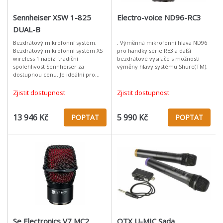
Sennheiser XSW 1-825
Electro-voice ND96-RC3
DUAL-B
Bezdrátový mikrofonní systém.
. Výměnná mikrofonní hlava ND96
Bezdrátový mikrofonní systém XS
pro handky série RE3 a další
wireless 1 nabízí tradiční
bezdrátové vysilače s možností
spolehlivost Sennheiser za
výměny hlavy systému Shure(TM).
dostupnou cenu. Je ideální pro
menší události jako jsou
prezentace, koncerty, konference
Zjistit dostupnost
Zjistit dostupnost
nebo kostely.
13 946 Kč
5 990 Kč
POPTAT
POPTAT
Se Electronics V7 MC2
QTX U-MIC Sada