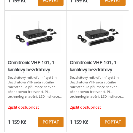
1 159 Kč
1 159 Kč
POPTAT
POPTAT
Omnitronic VHF-101, 1-
Omnitronic VHF-101, 1-
kanálový bezdrátový
kanálový bezdrátový
mikrofonní set 200.10 MHz
mikrofonní set 205.75 MHz
Bezdrátový mikrofonní systém.
Bezdrátový mikrofonní systém.
Bezdrátová VHF sada ručního
Bezdrátová VHF sada ručního
mikrofonu a přijímače spevnou
mikrofonu a přijímače spevnou
přenosovou frekvencí. PLL
přenosovou frekvencí. PLL
technologie ladění, LED indikace
technologie ladění, LED indikace
zapnutí a RF signálu, regulace
zapnutí a RF signálu, regulace
výstupní úrovně hlasitosti. Výstup
výstupní úrovně hlasitosti. Výstup
Zjistit dostupnost
Zjistit dostupnost
XLR neb
XLR neb
1 159 Kč
1 159 Kč
POPTAT
POPTAT