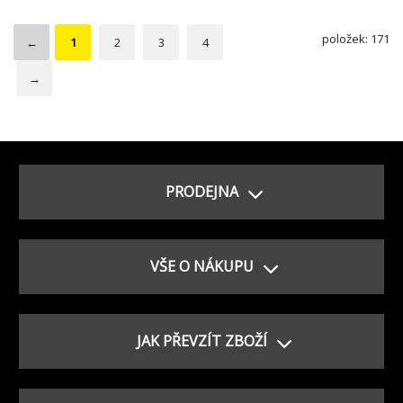
položek: 171
←
1
2
3
4
→
PRODEJNA
VŠE O NÁKUPU
JAK PŘEVZÍT ZBOŽÍ