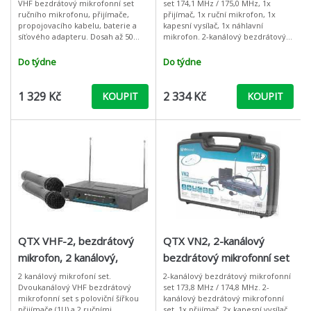
VHF bezdrátový mikrofonní set
set 174,1 MHz / 175,0 MHz, 1x
ručního mikrofonu, přijímače,
přijímač, 1x ruční mikrofon, 1x
propojovacího kabelu, baterie a
kapesní vysílač, 1x náhlavní
síťového adapteru. Dosah až 50
mikrofon. 2-kanálový bezdrátový
metrů, přenosová frekvence 174,5
mikrofonní set, 1x přijímač, 1x
MHz. Regulace hlasitosti a indika
ruční mikrofon, 1x kapesní vysíl
Do týdne
Do týdne
1 329 Kč
2 334 Kč
KOUPIT
KOUPIT
QTX VHF-2, bezdrátový
QTX VN2, 2-kanálový
mikrofon, 2 kanálový,
bezdrátový mikrofonní set
173,8 + 174,8 MHz
173,8 MHz / 174,8 MHz
2 kanálový mikrofoní set.
2-kanálový bezdrátový mikrofonní
Dvoukanálový VHF bezdrátový
set 173,8 MHz / 174,8 MHz. 2-
mikrofonní set s poloviční šířkou
kanálový bezdrátový mikrofonní
přijímače (1U) a 2 ručními
set, 1x přijímač, 2x kapesní vysílač,