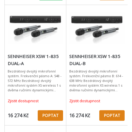
SENNHEISER XSW 1-835
SENNHEISER XSW 1-835
DUAL-A
DUAL-B
Bezdrátový dvojitý mikrofonní
Bezdrátový dvojitý mikrofonní
systém. Frekvenční pásmo A: 548 -
systém. Frekvenční pásmo B: 614 -
572 MHz Bezdrátový dvojitý
638 MHz Bezdrátový dvojitý
mikrofonní systém XS wireless 1 s
mikrofonní systém XS wireless 1 s
dvěma ručními dynamickými
dvěma ručními dynamickými
mikrofony na zpěv nabízí tradiční
mikrofony na zpěv nabízí tradiční
spolehlivost Sennheiser za dostup
spolehlivost Sennheiser za dostu
Zjistit dostupnost
Zjistit dostupnost
16 274 Kč
16 274 Kč
POPTAT
POPTAT