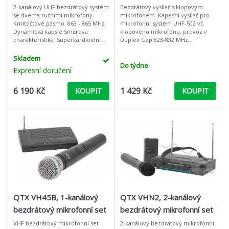
823-832MHz s klopovým
2-kanálový UHF bezdrátový systém
Bezdrátový vysílač s klopovým
se dvema ručními mikrofony.
mikrofonem. Kapesní vysílač pro
mikrofonem
Kmitočtové pásmo: 863 - 865 MHz
mikrofonní systém UHF-502 vč.
Dynamická kapsle Směrová
klopového mikrofonu, provoz v
charakteristika: Superkardioidní
Duplex Gap 823-832 MHz,
Frekvenční rozsah: 50 - 16 000 Hz 4
eliminace rušení pomocí
předprogramované frekvenční
technologie pilotního tónu (PLL),
Skladem
skup
infračervené roz
Do týdne
Expresní doručení
6 190 Kč
1 429 Kč
KOUPIT
KOUPIT
QTX VH45B, 1-kanálový
QTX VHN2, 2-kanálový
bezdrátový mikrofonní set
bezdrátový mikrofonní set
174.5 MHz
174,1 MHz / 175,0 MHz
VHF bezdrátový mikrofonní set.
2-kanálový bezdrátový mikrofonní