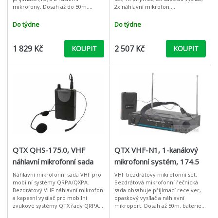
mikrofony. Dosah až do 50m.
2x náhlavní mikrofon,
Dodává se včetně baterií a
přednastavené přenosové
propojovacího kabelu jack 6,3mm
frekvence 173,8 MHz a 174,8 MHz,
Do týdne
Do týdne
– jack 6,3mm.: Nap
snadná ins
1 829 Kč
2 507 Kč
KOUPIT
KOUPIT
QTX QHS-175.0, VHF
QTX VHF-N1, 1-kanálový
náhlavní mikrofonní sada
mikrofonní systém, 174.5
pro mobilní systémy
MHz
Náhlavní mikrofonní sada VHF pro
VHF bezdrátový mikrofonní set.
mobilní systémy QRPA/QXPA.
Bezdrátová mikrofonní řečnická
QRPA/QXPA, 175,0 MHz
Bezdrátový VHF náhlavní mikrofon
sada obsahuje přijímací receiver,
a kapesní vysílač pro mobilní
opaskový vysílač a náhlavní
zvukové systémy QTX řady QRPA a
mikroport. Dosah až 50m, baterie a
QXPA. Přenosová frekvence 175.0
propojovací kabel jsou součástí