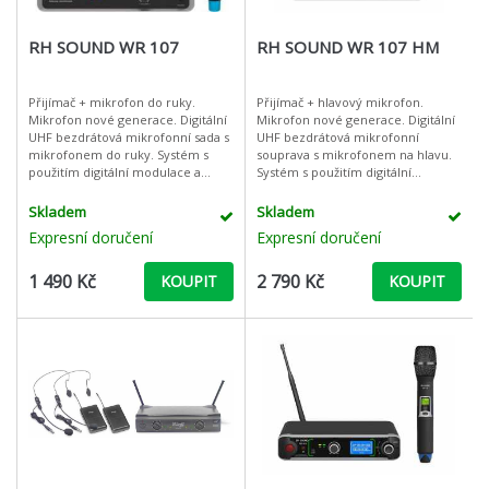
RH SOUND WR 107
RH SOUND WR 107 HM
Přijímač + mikrofon do ruky.
Přijímač + hlavový mikrofon.
Mikrofon nové generace. Digitální
Mikrofon nové generace. Digitální
UHF bezdrátová mikrofonní sada s
UHF bezdrátová mikrofonní
mikrofonem do ruky. Systém s
souprava s mikrofonem na hlavu.
použitím digitální modulace a
Systém s použití­m digitální
vysoce výkonným audio
modulace a vysoce výkonným
převodníkem ADC / DAC, s velmi
audio převodníkem ADC / DAC, s
Skladem
Skladem
nízkou laten
velmi ní
Expresní doručení
Expresní doručení
1 490 Kč
2 790 Kč
KOUPIT
KOUPIT