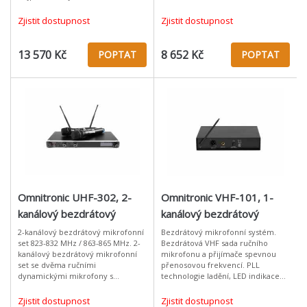
své kategorii pro svůj plný zvuk a
BNC konektory. Má 15dB zisk
odolnost proti zpětné vazbě.
signálu pro příjem na dálku. Ideáln
Zjistit dostupnost
Zjistit dostupnost
Pozor již ve volném
13 570 Kč
8 652 Kč
POPTAT
POPTAT
Omnitronic UHF-302, 2-
Omnitronic VHF-101, 1-
kanálový bezdrátový
kanálový bezdrátový
mikrofonní set 823-832
mikrofonní set 214.35 MHz
2-kanálový bezdrátový mikrofonní
Bezdrátový mikrofonní systém.
set 823-832 MHz / 863-865 MHz. 2-
Bezdrátová VHF sada ručního
MHz / 863-865 MHz
kanálový bezdrátový mikrofonní
mikrofonu a přijímače spevnou
set se dvěma ručními
přenosovou frekvencí. PLL
dynamickými mikrofony s
technologie ladění, LED indikace
kardioidní charakteristikou. LCD
zapnutí a RF signálu, regulace
displej pro zobrazení přenosové
výstupní úrovně hlasitosti. Výstup
Zjistit dostupnost
Zjistit dostupnost