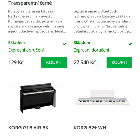
Transparentní černé
Polepy s notami na klávesy.
Digitální piáno s Bluetooth.
Perfektně sedí na klávesách.
Jedinečný zvuk a báječný zážitek z
Pomáhají vám vidět poznámky a
hraní, G1 stanovuje nový standard
rozložení klávesnice velmi jasným
pro digitální piano. Neuvěřitelně
a jednoduchým způsobem. Ideální
detailní zvuk a dynamický pocit při
pro začátečníky, aby se naučili
hraní na G1 splní i ty nejnáročnější
základní principy o klávesách klaví
požadavky. KO
Skladem
Skladem
Expresní doručení
Expresní doručení
129 Kč
27 540 Kč
KOUPIT
KOUPIT
KORG G1B AIR BK
KORG B2+ WH