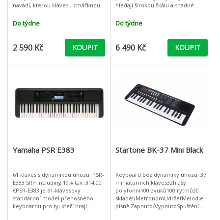
navádí, kterou klávesu zmáčknout
hledají širokou škálu a snadné
a zábavnou formou tak učí hře na
použití za nízkou cenu. Tyto
klávesy bez nutnosti znát noty
klávesy zaujmou vedle vysoce
Do týdne
Do týdne
kvali
2 590 Kč
6 490 Kč
KOUPIT
KOUPIT
Yamaha PSR E383
Startone BK-37 Mini Black
61 kláves s dynamikou úhozu. PSR-
Keyboard bez dynamiky úhozu. 37
E383 SRP including 19% tax: 314,00
miniaturních kláves32hlasý
€PSR-E383 je 61-klávesový
polyfonní100 zvuků100 rytmů30
standardní model přenosného
skladebMetronomUdržetMelodie
keyboardu pro ty, kteří hrají
písně Zapnuto/VypnutoSpuštění
poprvé na keyboard nebo i pro
synchronizace