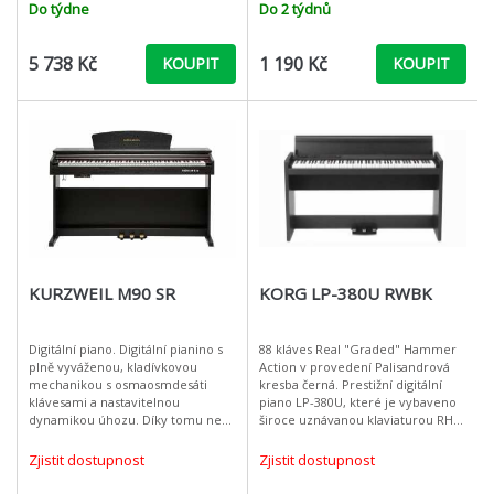
vystupující hráče. Je plný všestr
rytmuOktávaTranspozice a
Do týdne
Do 2 týdnů
nastavení laděníReproduktor: 1
WM
5 738 Kč
1 190 Kč
KOUPIT
KOUPIT
KURZWEIL M90 SR
KORG LP-380U RWBK
Digitální piano. Digitální pianino s
88 kláves Real "Graded" Hammer
plně vyváženou, kladívkovou
Action v provedení Palisandrová
mechanikou s osmaosmdesáti
kresba černá. Prestižní digitální
klávesami a nastavitelnou
piano LP-380U, které je vybaveno
dynamikou úhozu. Díky tomu není
široce uznávanou klaviaturou RH3,
problém klaviaturu přizpůsobit
je s hrdostí vyráběno v japonském
potřebám jakéhokoliv hráče. Piano
Kjótu těmi nejlepšími
Zjistit dostupnost
Zjistit dostupnost
nab