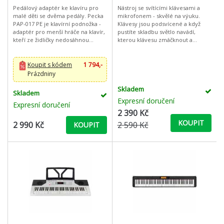
Pedálový adaptér ke klavíru pro
Nástroj se svítícími klávesami a
malé děti se dvěma pedály. Pecka
mikrofonem - skvělé na výuku.
PAP-017 PE je klavírní podnožka -
Klávesy jsou podsvícené a když
adaptér pro menší hráče na klavír,
pustíte skladbu světlo navádí,
kteří ze židličky nedosáhnou
kterou klávesu zmáčknout a
nohami na klavírní pedály.
zábavnou formou tak učí hře na
Umožňuje výškově přiblížit lev
klávesy bez nutnosti znát noty. Do
Koupit s kódem
1 794,-
Prázdniny
Skladem
Skladem
Expresní doručení
Expresní doručení
2 390 Kč
KOUPIT
2 990 Kč
2 590 Kč
KOUPIT