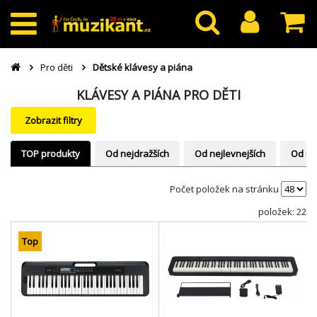
Pro děti
Dětské klávesy a piána
KLÁVESY A PIÁNA PRO DĚTI
Zobrazit filtry
TOP produkty
Od nejdražších
Od nejlevnejších
Od ne
Počet položek na stránku
položek: 22
Top