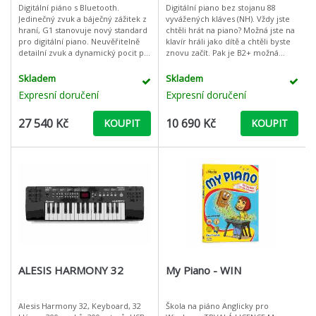
Digitální piáno s Bluetooth.
Digitální piano bez stojanu 88
Jedinečný zvuk a báječný zážitek z
vyvážených kláves (NH). Vždy jste
hraní, G1 stanovuje nový standard
chtěli hrát na piano? Možná jste na
pro digitální piano. Neuvěřitelně
klavír hráli jako dítě a chtěli byste
detailní zvuk a dynamický pocit při
znovu začít. Pak je B2+ možná
hraní na G1 splní i ty nejnáročnější
právě ten správný nástroj pro vás!
požadavky. KO
Poskytuje plný,
Skladem
Skladem
Expresní doručení
Expresní doručení
27 540 Kč
10 690 Kč
KOUPIT
KOUPIT
ALESIS HARMONY 32
My Piano - WIN
Alesis Harmony 32, Keyboard, 32
Škola na piáno Anglicky pro