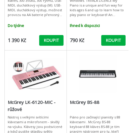
kláves, 300 zvuků, 300 rytmů, USB-
Windows. TRVALÁ LICENCE My
MIDI, sluchátkový výstup (M). USB-
Piano is a unique and fun way for
MIDI, sluchátkový výstup, možnost
kids ages 6 and up to learn how to
provozu na AA baterie přenosný
play piano or keyboard! An
dětský keyboard s 32 mini
animated character named Pam
klávesami od výrobce Alesis
the Piano guides kids through over
Do týdne
Ihned k dispozici
100
1 390 Kč
790 Kč
KOUPIT
KOUPIT
McGrey LK-6120-MIC -
McGrey BS-88
růžové
Nástroj s velkými svítícími
Piáno pro začínající pianisty s 88
klávesami a mikrofonem - skvělý
klávesami . McGrey BS-88
na výuku. Klávesy jsou podsvícené
keyboard 88 kláves BS-88 je tím
a když pustíte skladbu světlo
pravým nástrojem pro ty, kteří