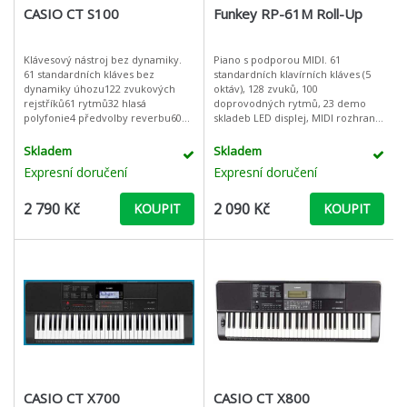
CASIO CT S100
Funkey RP-61M Roll-Up
Klávesový nástroj bez dynamiky.
Piano s podporou MIDI. 61
61 standardních kláves bez
standardních klavírních kláves (5
dynamiky úhozu122 zvukových
oktáv), 128 zvuků, 100
rejstříků61 rytmů32 hlasá
doprovodných rytmů, 23 demo
polyfonie4 předvolby reverbu60
skladeb LED displej, MIDI rozhraní,
skladeb Song BankSynchronní
sustain efekt, výstup pro sluchátka
startRežim Dance Music50 rytmů
/ linku a mnoho dalších funkcí. fu
Skladem
Skladem
režimu Dance Musi
Expresní doručení
Expresní doručení
2 790 Kč
2 090 Kč
KOUPIT
KOUPIT
CASIO CT X700
CASIO CT X800