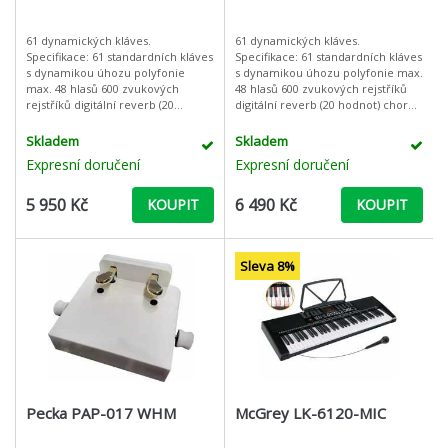
61 dynamických kláves.
61 dynamických kláves.
Specifikace: 61 standardních kláves
Specifikace: 61 standardních kláves
s dynamikou úhozu polyfonie
s dynamikou úhozu polyfonie max.
max. 48 hlasů 600 zvukových
48 hlasů 600 zvukových rejstříků
rejstříků digitální reverb (20
digitální reverb (20 hodnot) chorus
hodnot) chorus (10 hodnot)
(10 hodnot) vrstvení zvuku / dělení
vrstvení zvuku / dělení klavi
klavi
Skladem
Skladem
Expresní doručení
Expresní doručení
5 950 Kč
6 490 Kč
KOUPIT
KOUPIT
Sleva 8%
Pecka PAP-017 WHM
McGrey LK-6120-MIC