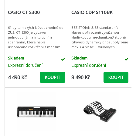
CASIO CT S300
CASIO CDP S110BK
61 dynamických kláves vhodné do
BEZ STOJANU. 88 standardních
ZUŠ. CT-S300 je vybaven
kláves s přirozeně vyváženou
jednoduchým a intuitivním
kladívkovou mechanikou3 stupně
rozhraním, které nabízí
citlivosti dynamiky úhozupolyfonie
uspořádané rozvržení s menším
max. 64 hlasy10 zvukových
počtem tlačítek pomocí LCD
rejstříků s možností vrstveníreverb
displeje i číselníku. Je také vybaven
(4 typy)chorus (4 typy)2 demo skla
Skladem
Skladem
tlačítkem Domů,
Expresní doručení
Expresní doručení
4 490 Kč
8 490 Kč
KOUPIT
KOUPIT