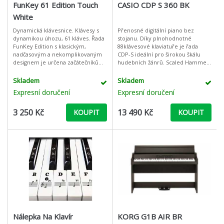
FunKey 61 Edition Touch
CASIO CDP S 360 BK
White
Dynamická klávesnice. Klávesy s
Přenosné digitální piano bez
dynamikou úhozu, 61 kláves. Řada
stojanu. Díky plnohodnotné
FunKey Edition s klasickým,
88klávesové klaviatuře je řada
nadčasovým a nekomplikovaným
CDP-S ideální pro širokou škálu
designem je určena začátečníkům,
hudebních žánrů. Scaled Hammer
kteří přesně vědí, co chtějí. Nástroj
Action KeyboardⅡje mechanismus
nabízí klaviaturu s dynamik
klaviatury, který dává podobný
Skladem
Skladem
Expresní doručení
Expresní doručení
3 250 Kč
13 490 Kč
KOUPIT
KOUPIT
Nálepka Na Klavír
KORG G1B AIR BR