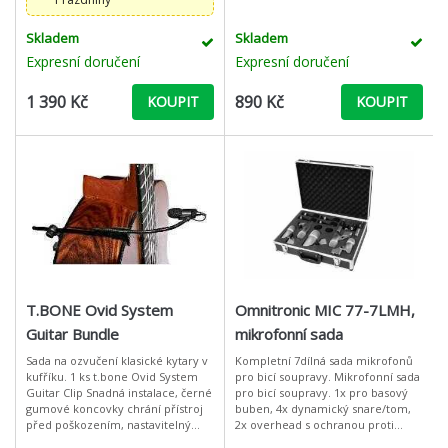
Skladem
Skladem
Expresní doručení
Expresní doručení
1 390 Kč
890 Kč
KOUPIT
KOUPIT
T.BONE Ovid System
Omnitronic MIC 77-7LMH,
Guitar Bundle
mikrofonní sada
Sada na ozvučení klasické kytary v
Kompletní 7dílná sada mikrofonů
kufříku. 1 ks t.bone Ovid System
pro bicí soupravy. Mikrofonní sada
Guitar Clip Snadná instalace, černé
pro bicí soupravy. 1x pro basový
gumové koncovky chrání přístroj
buben, 4x dynamický snare/tom,
před poškozením, nastavitelný
2x overhead s ochranou proti
šroub, Šířka nástroje max: 12,5 cm
větru. Robustní provedení pro