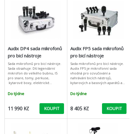
Audix DP4 sada mikrofonů
Audix FP5 sada mikrofonů
pro bicí nástroje
pro bicí nástroje
Sada mikrofonů pro bicí nástroje.
Sada mikrofonů pro bicí nástroje.
Sada obsahuje: D6 legendární
Audix FP5 je mikrofonní sada
mikrofon do velkého bubnu, I5
vhodná pro ozvučování a
pro snare, tomy, perkuse,
nahrávání bicích nástrojů,
kytarové boxy, elektrické
kytarových a basových aparátů a
nástroje, flétna, dechové nástroje,
dalších nástrojů. Tato univerzální
akustické nástroje, zpěv, řeč
sada poskytuje velkou flexibilitu a
Do týdne
Do týdne
tento
zvu
11 990 Kč
8 405 Kč
KOUPIT
KOUPIT