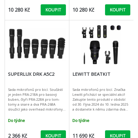
10 280 Kč
10 280 Kč
KOUPIT
KOUPIT
SUPERLUX DRK A5C2
LEWITT BEATKIT
Sada mikrofonů pro bicí. Součástí
Sada mikrofonů pro bicí. Značka
je jeden PRA-218A pro basový
Lewitt přichází se speciální akcí!
buben, čtyři PRA-228A pro tom-
Zakupte tento produkt v období
tomy a snare a dva PRA-268A
od 30. října 2024 do 10. ledna 2025
sloužící jako overhead mikrofony.
a dostanete k němu zdarma dva
S tuto soupravou tak můžete
pluginy – iZotope RX Elements a
ihned začít snímat celou bicí
Melted Vibes od Native I
Do týdne
Do týdne
souprav
2 366 Kč
11 690 Kč
KOUPIT
KOUPIT