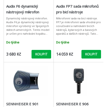
Audix F6 dynamický
Audix FP7 sada mikrofonů
nástrojový mikrofon
pro bicí nástroje
Dynamický nástrojový mikrofon.
Mikrofonní sada na bicí nástroje.
Audix F6 je dynamický nástrojový
FP7 je mikrofonní sada vhodná pro
mikrofon vyrobený ve Spojených
ozvučování a nahrávání bicích
státech amerických. Tento model
nástrojů, kytarových a basových
je určen pro nahrávání kopáku
aparátů a dalších nástrojů. Tato
(basového bubnu), floor tomů a
univerzální sada poskytuje velkou
basových či Leslie reproboxů. Ma
flexibilitu a zvukovou
Do týdne
Do týdne
3 680 Kč
14 059 Kč
KOUPIT
KOUPIT
SENNHEISER E 901
SENNHEISER E 906