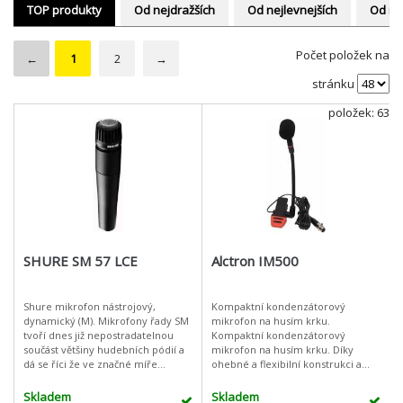
TOP produkty
Od nejdražších
Od nejlevnejších
Od ne
Počet položek na
←
1
2
→
stránku
položek: 63
SHURE SM 57 LCE
Alctron IM500
Shure mikrofon nástrojový,
Kompaktní kondenzátorový
dynamický (M). Mikrofony řady SM
mikrofon na husím krku.
tvoří dnes již nepostradatelnou
Kompaktní kondenzátorový
součást většiny hudebních pódií a
mikrofon na husím krku. Díky
dá se říci že ve značné míře
ohebné a flexibilní konstrukci a
definovaly podobu dnešního
klipové upevňování se dokonale
živého i studiového zvuku. Jsou
hodí pro snímání dechových
Skladem
Skladem