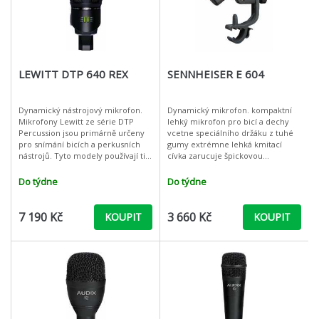
LEWITT DTP 640 REX
SENNHEISER E 604
Dynamický nástrojový mikrofon.
Dynamický mikrofon. kompaktní
Mikrofony Lewitt ze série DTP
lehký mikrofon pro bicí a dechy
Percussion jsou primárně určeny
vcetne speciálního držáku z tuhé
pro snímání bicích a perkusních
gumy extrémne lehká kmitací
nástrojů. Tyto modely používají ti
cívka zarucuje špickovou
nejnáročnější profesionálové, kteří
dynamickou odezvu Technická
ví, jak podstatné jsou i
data frekvencní rozsah 40 Hz ... 18
Do týdne
Do týdne
kHz sme
7 190 Kč
3 660 Kč
KOUPIT
KOUPIT