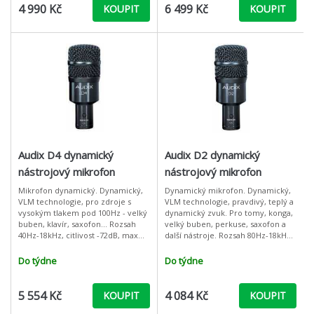
4 990 Kč
6 499 Kč
KOUPIT
KOUPIT
Audix D4 dynamický
Audix D2 dynamický
nástrojový mikrofon
nástrojový mikrofon
Mikrofon dynamický. Dynamický,
Dynamický mikrofon. Dynamický,
VLM technologie, pro zdroje s
VLM technologie, pravdivý, teplý a
vysokým tlakem pod 100Hz - velký
dynamický zvuk. Pro tomy, konga,
buben, klavír, saxofon... Rozsah
velký buben, perkuse, saxofon a
40Hz-18kHz, citlivost -72dB, max
další nástroje. Rozsah 80Hz-18kHz,
SPL 144dB. Nástrojový mikrofon
citlivost -71,5dB Audix D2 je
Audix D4 byl původně vyvin
nástrojový mikrof
Do týdne
Do týdne
5 554 Kč
4 084 Kč
KOUPIT
KOUPIT