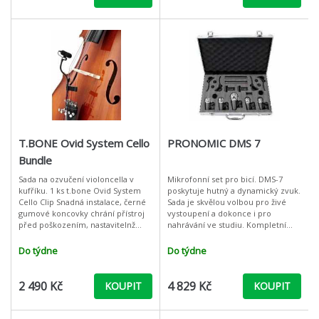
T.BONE Ovid System Cello
PRONOMIC DMS 7
Bundle
Sada na ozvučení violoncella v
Mikrofonní set pro bicí. DMS-7
kufříku. 1 ks t.bone Ovid System
poskytuje hutný a dynamický zvuk.
Cello Clip Snadná instalace, černé
Sada je skvělou volbou pro živé
gumové koncovky chrání přístroj
vystoupení a dokonce i pro
před poškozením, nastavitelnž
nahrávání ve studiu. Kompletní
šroub, Šířka: 59 mm 1 ks t.bone
sada mikrofonu je dodávána v
Ovid System CC 100 mikr
robustním hlinikové pouzdru.
Do týdne
Do týdne
2 490 Kč
4 829 Kč
KOUPIT
KOUPIT