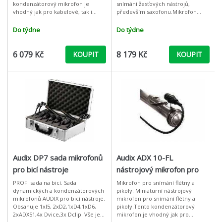
kondenzátorový mikrofon je
snímání žesťových nástrojů,
vhodný jak pro kabelové, tak i
především saxofonu.Mikrofon
bezdrátové aplikace. ADX10-FL je
ADX-20i je miniaturní mikrofon
miniaturní kondenzátorový mi
určený pro snímání žesťových
Do týdne
Do týdne
nástrojů jako saxofon, klari
6 079 Kč
8 179 Kč
KOUPIT
KOUPIT
Audix DP7 sada mikrofonů
Audix ADX 10-FL
pro bicí nástroje
nástrojový mikrofon pro
fletnu a pikolu
PROFI sada na bicí. Sada
Mikrofon pro snímání flétny a
dynamických a kondenzátorových
pikoly. Miniaturní nástrojový
mikrofonů AUDIX pro bicí nástroje.
mikrofon pro snímání flétny a
Obsahuje 1xI5, 2xD2,1xD4,1xD6,
pikoly.Tento kondenzátorový
2xADX51,4x Dvice,3x Dclip. Vše je
mikrofon je vhodný jak pro