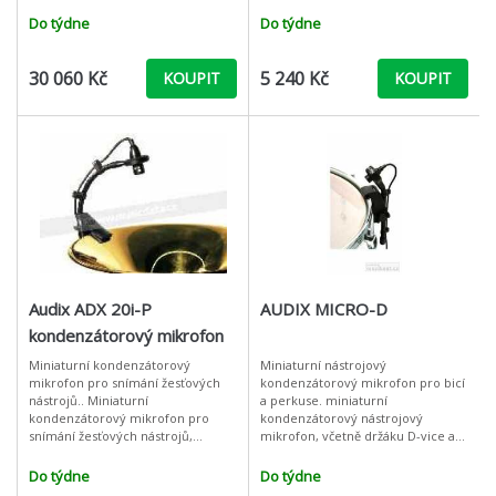
uloženo do vypolstrovaného
kabelové, tak i bezdrátové
hliníkového kufříku. Jedna z nejpo
aplikace. ADX10-FL je miniaturní
Do týdne
Do týdne
kondenzátorový
30 060 Kč
5 240 Kč
KOUPIT
KOUPIT
Audix ADX 20i-P
AUDIX MICRO-D
kondenzátorový mikrofon
pro žesťové nástroje
Miniaturní kondenzátorový
Miniaturní nástrojový
mikrofon pro snímání žesťových
kondenzátorový mikrofon pro bicí
nástrojů.. Miniaturní
a perkuse. miniaturní
kondenzátorový mikrofon pro
kondenzátorový nástrojový
snímání žesťových nástrojů,
mikrofon, včetně držáku D-vice a
především saxofonu. ADX20i-P je
adaptéru APS-910 pro phantomové
verze s phantomovým adaptérem
napájení, hyperkardioidní char., 40
Do týdne
Do týdne
APS 910. Balení navíc o
hz - 20 hz, spec