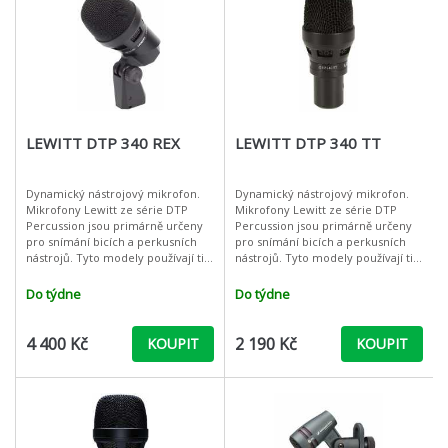
LEWITT DTP 340 REX
LEWITT DTP 340 TT
Dynamický nástrojový mikrofon.
Dynamický nástrojový mikrofon.
Mikrofony Lewitt ze série DTP
Mikrofony Lewitt ze série DTP
Percussion jsou primárně určeny
Percussion jsou primárně určeny
pro snímání bicích a perkusních
pro snímání bicích a perkusních
nástrojů. Tyto modely používají ti
nástrojů. Tyto modely používají ti
nejnáročnější profesionálové, kteří
nejnáročnější profesionálové, kteří
ví, jak podstatné jsou i
ví, jak podstatné jsou i
Do týdne
Do týdne
4 400 Kč
2 190 Kč
KOUPIT
KOUPIT