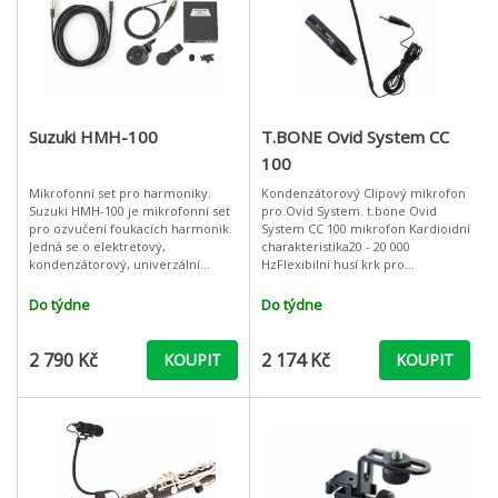
Suzuki HMH-100
T.BONE Ovid System CC
100
Mikrofonní set pro harmoniky.
Kondenzátorový Clipový mikrofon
Suzuki HMH-100 je mikrofonní set
pro Ovid System. t.bone Ovid
pro ozvučení foukacích harmonik.
System CC 100 mikrofon Kardioidní
Jedná se o elektretový,
charakteristika20 - 20 000
kondenzátorový, univerzální
HzFlexibilní husí krk pro
mikrofon, který je použitelný pro
jednoduché nastavení na
všechny typy harmonik. Obsahuje
nástroj3pinový mini XLR konektor
Do týdne
Do týdne
kompak
pro bezdráto
2 790 Kč
2 174 Kč
KOUPIT
KOUPIT