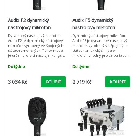
Audix F2 dynamický
Audix F5 dynamický
nástrojový mikrofon
nástrojový mikrofon
Dynamický nástrojový mikrofon.
Dynamický nástrojový mikrofon.
Audix F2 je dynamický nástrojový
Audix F5 je dynamický nástrojový
mikrofon vyrobený ve Spojených
mikrofon vyrobený ve Spojených
státech amerických. Tento model
státech amerických. Jde o
je určen pro bicí nástroje, konga,
mikrofon vhodný pro celou řadu
kytarové a basové aparáty,
nástrojů s využitím jak ve studiu,
saxofon a žesťové nástroje. Vyu
tak i při live ozvučování. Díky m
Do týdne
Do týdne
3 034 Kč
2 719 Kč
KOUPIT
KOUPIT