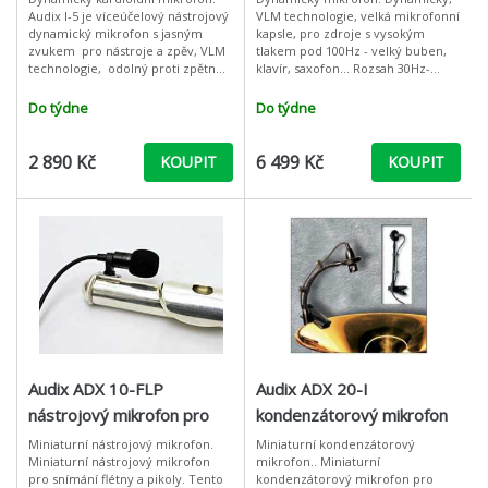
Audix I-5 je víceúčelový nástrojový
VLM technologie, velká mikrofonní
dynamický mikrofon s jasným
kapsle, pro zdroje s vysokým
zvukem pro nástroje a zpěv, VLM
tlakem pod 100Hz - velký buben,
technologie, odolný proti zpětné
klavír, saxofon... Rozsah 30Hz-
vazbě. I-5 poskytuje jasné, přesné
15kHz, citlivost -72dB, max SPL
a přirozené reprodukce
144dB, černé provedení D6 je
Do týdne
Do týdne
2 890 Kč
6 499 Kč
KOUPIT
KOUPIT
Audix ADX 10-FLP
Audix ADX 20-I
nástrojový mikrofon pro
kondenzátorový mikrofon
fletnu a pikolu
pro žesťové nástroje
Miniaturní nástrojový mikrofon.
Miniaturní kondenzátorový
Miniaturní nástrojový mikrofon
mikrofon.. Miniaturní
pro snímání flétny a pikoly. Tento
kondenzátorový mikrofon pro