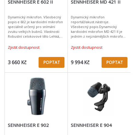
SENNHEISER E 602 II
SENNHEISER MD 421 II
Dynamický mikrofon. Všeobecný
Dynamický mikrofon
popis e 602 je kardioidní mikrofon
reportáž/akust.nástroje.
speciálně určený pro snímání
Všeobecný popis Dynamický
zvuku velkých bubnů. Vlastnosti
kardioidní mikrofon MD 421 II je
Robustní celokovové tělo Lehká,
jedním z nejznámějších mikrofonů
mimořádně odolná konstrukce
na světě. Se svojí špičkovou
velkomembránovéh
kvalitou zvuku je vhodný pro
Zjistit dostupnost
Zjistit dostupnost
použití v nahrávacím
3 660 Kč
9 994 Kč
POPTAT
POPTAT
SENNHEISER E 902
SENNHEISER E 904