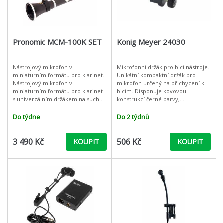
Pronomic MCM-100K SET
Konig Meyer 24030
Nástrojový mikrofon v
Mikrofonní držák pro bicí nástroje.
miniaturním formátu pro klarinet.
Unikátní kompaktní držák pro
Nástrojový mikrofon v
mikrofon určený na přichycení k
miniaturním formátu pro klarinet
bicím. Disponuje kovovou
s univerzálním držákem na suchý
konstrukcí černé barvy,
zip, lehká instalace, černá barva,
jednoduchým montovací
obzvláště vhodné pro klarinet,
systémem, gumovou vložkou pro
Do týdne
Do 2 týdnů
průměr až 5
absorpci hluku a náraz
3 490 Kč
506 Kč
KOUPIT
KOUPIT