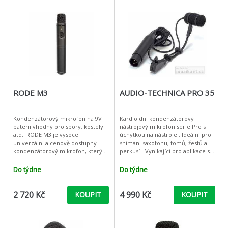
RODE M3
AUDIO-TECHNICA PRO 35
Kondenzátorový mikrofon na 9V
Kardioidní kondenzátorový
baterii vhodný pro sbory, kostely
nástrojový mikrofon série Pro s
atd.. RODE M3 je vysoce
úchytkou na nástroje.. Ideální pro
univerzální a cenově dostupný
snímání saxofonu, tomů, žestů a
kondenzátorový mikrofon, který
perkusí - Vynikající pro aplikace s
najde uplatnění jak ve studiu, tak
vysokými hladinami akustického
především na
tlaku(SPL) - Perfek
Do týdne
Do týdne
podiu.kondenzátorový mi
2 720 Kč
4 990 Kč
KOUPIT
KOUPIT