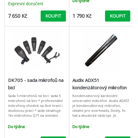
Do týdne
Expresní doručení
7 650 Kč
1 790 Kč
KOUPIT
KOUPIT
DK705 - sada mikrofoů na
Audix ADX51
bicí
kondenzátorový mikrofon
Sada 5 mikrofonů na bicí. sada 5
Kondenzátorový kardioidní
mikrofonů na bicí * profesionální
univerzální mikrofon. Audix ADX51
mikrofony vhodné na živé hraní i
je kondenzátorový mikrofon,
studiovou práci * sada obsahuje:
ideální pro overheads, činely, hi-
1ks mikrofonu Q71 na snímání
hat a akustické nástroje. Je
basového bubnu, 4ks
navržený tak, aby byl schopen
instrumentálního mikrofonu Q72
zpracovat širokou škálu zvuků jak
Do týdne
Do týdne
pro sní
při ž