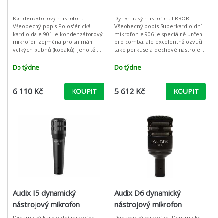
Kondenzátorový mikrofon.
Dynamický mikrofon. ERROR
Všeobecný popis Polosférická
Všeobecný popis Superkardioidní
kardioida e 901 je kondenzátorový
mikrofon e 906 je speciálně určen
mikrofon zejména pro snímání
pro comba, ale excelentně ozvučí
velkých bubnů (kopáků). Jeho tělo
také perkuse a dechové nástroje a
je robustní a odolné proti
poslouží i k ozvučení sborového
pošlapání.Výhodou je, že mikrofon
zpěvu. Vlastnosti Živ
Do týdne
Do týdne
ob
6 110 Kč
5 612 Kč
KOUPIT
KOUPIT
Audix I5 dynamický
Audix D6 dynamický
nástrojový mikrofon
nástrojový mikrofon
Dynamický kardioidní mikrofon.
Dynamický mikrofon. Dynamický,