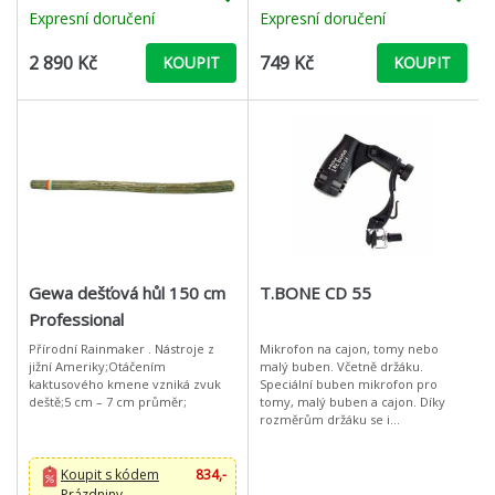
kon
nástrojů jako trubka, saxo
Expresní doručení
Expresní doručení
2 890 Kč
749 Kč
KOUPIT
KOUPIT
Gewa dešťová hůl 150 cm
T.BONE CD 55
Professional
Přírodní Rainmaker . Nástroje z
Mikrofon na cajon, tomy nebo
jižní Ameriky;Otáčením
malý buben. Včetně držáku.
kaktusového kmene vzniká zvuk
Speciální buben mikrofon pro
deště;5 cm – 7 cm průměr;
tomy, malý buben a cajon. Díky
rozměrům držáku se i
mikrofonem vleze do otvoru v
cajonu, a uchytí se k zadní stěně.
Při ozvučení cajou
Koupit s kódem
834,-
Prázdniny