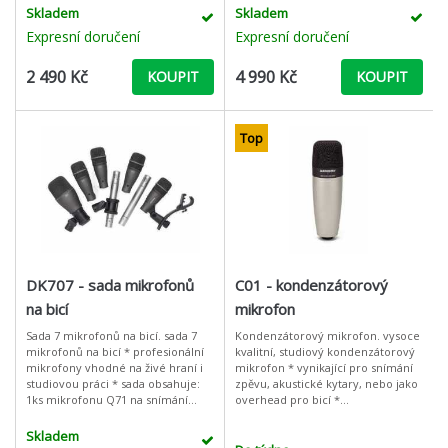
1 ks t.bone Ovi
stdiové i live použití. Obsahu
Skladem
Skladem
Expresní doručení
Expresní doručení
2 490 Kč
4 990 Kč
KOUPIT
KOUPIT
Top
DK707 - sada mikrofonů
C01 - kondenzátorový
na bicí
mikrofon
Sada 7 mikrofonů na bicí. sada 7
Kondenzátorový mikrofon. vysoce
mikrofonů na bicí * profesionální
kvalitní, studiový kondenzátorový
mikrofony vhodné na živé hraní i
mikrofon * vynikající pro snímání
studiovou práci * sada obsahuje:
zpěvu, akustické kytary, nebo jako
1ks mikrofonu Q71 na snímání
overhead pro bicí *
basového bubnu, 4ks
charakteristika: kardioidn * velká
instrumentálního mikrofonu Q72
19mm membrána * zlacený XLR ko
Skladem
pro sní