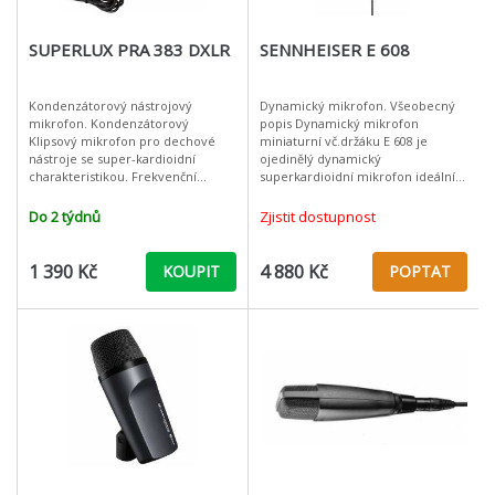
SUPERLUX PRA 383 DXLR
SENNHEISER E 608
Kondenzátorový nástrojový
Dynamický mikrofon. Všeobecný
mikrofon. Kondenzátorový
popis Dynamický mikrofon
Klipsový mikrofon pro dechové
miniaturní vč.držáku E 608 je
nástroje se super-kardioidní
ojedinělý dynamický
charakteristikou. Frekvenční
superkardioidní mikrofon ideální
rozsah 40Hz - 18kHz, 8,0 mV / PA,
pro přímé upevnění zejména na
impedance 200 ohm, délka kabelu
dechových nástrojích, ale lze ho
Do 2 týdnů
Zjistit dostupnost
130 cm. Součást
také používat
1 390 Kč
4 880 Kč
KOUPIT
POPTAT