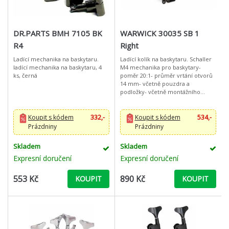
DR.PARTS BMH 7105 BK
WARWICK 30035 SB 1
R4
Right
Ladící mechanika na baskytaru.
Ladící kolík na baskytaru. Schaller
ladící mechanika na baskytaru, 4
M4 mechanika pro baskytary-
ks, černá
poměr 20:1- průměr vrtání otvorů
14 mm- včetně pouzdra a
podložky- včetně montážního
šroubu 2 mm x 9,5 mm / celková
délka 10,8 mm- verze pravé strany
(trebl
Koupit s kódem
332,-
Koupit s kódem
534,-
Prázdniny
Prázdniny
Skladem
Skladem
Expresní doručení
Expresní doručení
553 Kč
890 Kč
KOUPIT
KOUPIT