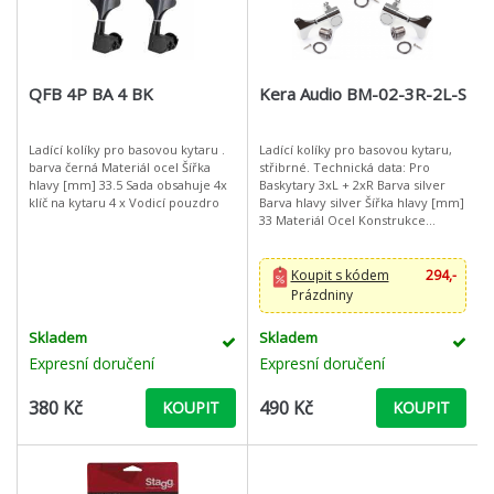
QFB 4P BA 4 BK
Kera Audio BM-02-3R-2L-S
Ladící kolíky pro basovou kytaru .
Ladící kolíky pro basovou kytaru,
barva černá Materiál ocel Šířka
střibrné. Technická data: Pro
hlavy [mm] 33.5 Sada obsahuje 4x
Baskytary 3xL + 2xR Barva silver
klíč na kytaru 4 x Vodicí pouzdro
Barva hlavy silver Šířka hlavy [mm]
33 Materiál Ocel Konstrukce
uzavřená olejová Sada obsahuje
Koupit s kódem
294,-
Prázdniny
Skladem
Skladem
Expresní doručení
Expresní doručení
380 Kč
490 Kč
KOUPIT
KOUPIT