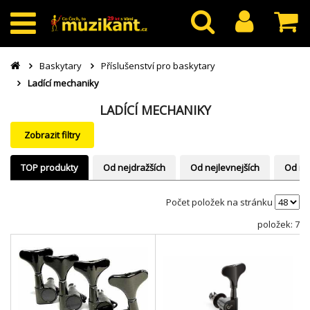
Baskytary
Příslušenství pro baskytary
Ladící mechaniky
LADÍCÍ MECHANIKY
Zobrazit filtry
TOP produkty
Od nejdražších
Od nejlevnejších
Od ne
Počet položek na stránku
položek: 7