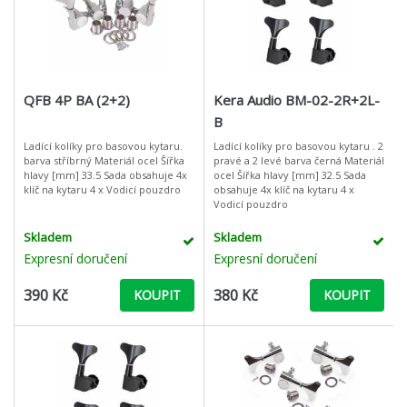
QFB 4P BA (2+2)
Kera Audio BM-02-2R+2L-
B
Ladící kolíky pro basovou kytaru.
Ladící kolíky pro basovou kytaru . 2
barva stříbrný Materiál ocel Šířka
pravé a 2 levé barva černá Materiál
hlavy [mm] 33.5 Sada obsahuje 4x
ocel Šířka hlavy [mm] 32.5 Sada
klíč na kytaru 4 x Vodicí pouzdro
obsahuje 4x klíč na kytaru 4 x
Vodicí pouzdro
Skladem
Skladem
Expresní doručení
Expresní doručení
390 Kč
380 Kč
KOUPIT
KOUPIT