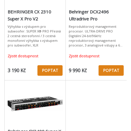
BEHRINGER CX 2310
Behringer DCX2496
Super X Pro V2
Ultradrive Pro
Výhybka s výstupem pro
Reproduktorový management
subwoofer. SUPER X® PRO Přesná
procesor. ULTRA-DRIVE PRO
2 cestná stereofonní / 3 cestná
Digitální 24-bit/96kHz
monofonní výhybka s výstupem
reproduktorový management
pro subwoofer, XLR
procesor, 3 analogové vstupy a 6
výstupů, vstup AES/EBU, EQ, delay,
limitery, ovládání PC, XLR ULTRA-
Zjistit dostupnost
Zjistit dostupnost
DRIVE PRO DCX2
3 190 Kč
9 990 Kč
POPTAT
POPTAT