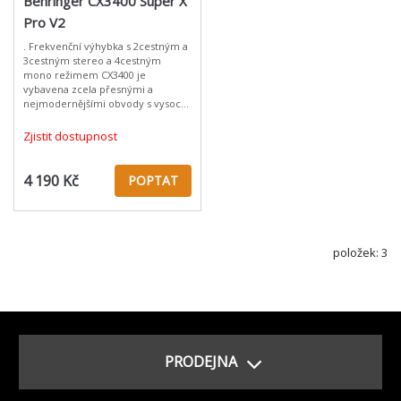
Behringer CX3400 Super X
Pro V2
. Frekvenční výhybka s 2cestným a
3cestným stereo a 4cestným
mono režimem CX3400 je
vybavena zcela přesnými a
nejmodernějšími obvody s vysoce
jakostními komponenty,
nízkošumovými zesilovači a
Zjistit dostupnost
vyváženými vstupy a výstupy.
4 190 Kč
POPTAT
položek: 3
PRODEJNA