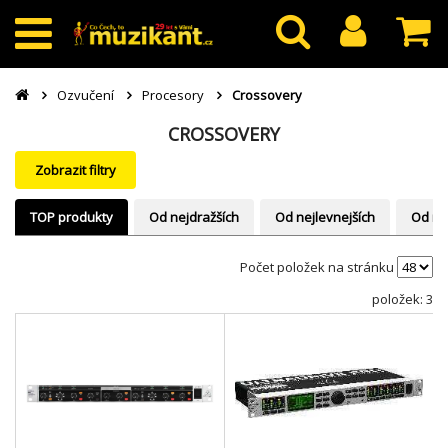
Ozvučení
Procesory
Crossovery
CROSSOVERY
Zobrazit filtry
TOP produkty
Od nejdražších
Od nejlevnejších
Od ne
Počet položek na stránku
položek: 3