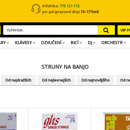
Infolinka:
776 121 112
po–pá (pracovní dny)
13–17 hod.
VIP 
ARY
KLÁVESY
OZVUČENÍ
BICÍ
DJ
ORCHESTR
STRUNY NA BANJO
Od nejdražších
Od nejlevnejších
Od nejnovějšího
Od ne