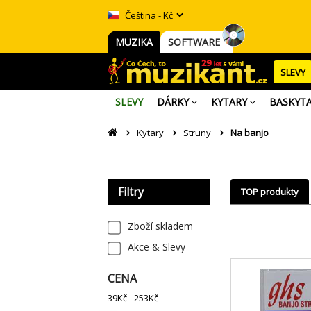
Čeština - Kč
MUZIKA
SOFTWARE
SLEVY
SLEVY
DÁRKY
KYTARY
BASKYT
Kytary
Struny
Na banjo
Filtry
TOP produkty
Zboží skladem
Akce & Slevy
CENA
39
Kč -
253
Kč