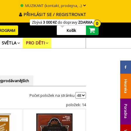
MUZIKANT (kontakt, prodejna, ..)
PŘIHLÁSIT SE / REGISTROVAT
Zbývá
3 000 Kč
do dopravy
ZDARMA
0
PROGRAM
Košík
SVĚTLA
PRO DĚTI
jprodávanějších
Heureka
Počet položek na stránku
položek: 14
Poradna