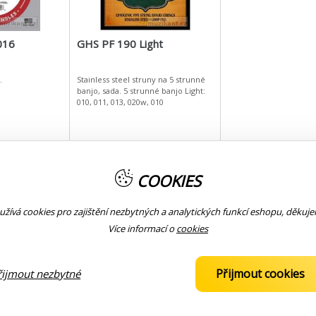
016
GHS PF 190 Light
.
Stainless steel struny na 5 strunné
banjo, sada. 5 strunné banjo Light:
010, 011, 013, 020w, 010
dem
23,-
COOKIES
Skladem
žívá cookies pro zajištění nezbytných a analytických funkcí eshopu, děkuj
ní
Expresní doručení
Více informací o
cookies
253 Kč
KOUPIT
KOUPIT
Přijmout cookies
řijmout nezbytné