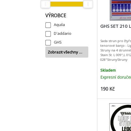
VÝROBCE
Aquila
GHS SET 210 
D'addario
Sada strun pro čtyř
GHS
tenorové banjo - Lig
Struny na 4 strunné
Zobrazit všechny …
Stain.St. L 009",L 01
028"StrunyStruny
Skladem
Expresní doruče
190 Kč