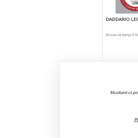
DADDARIO LE
Struna na banjo 016
Koupit s kó
Prázdniny
Skladem
Muzikant.cz pou
Expresní doruče
39 Kč
P