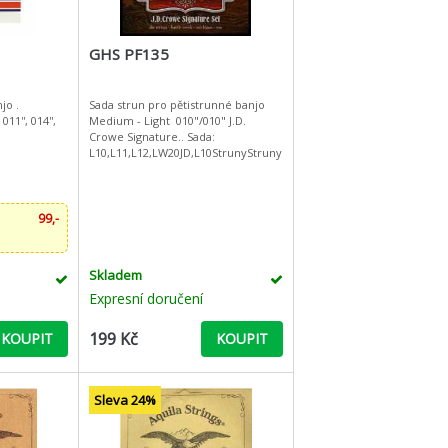
GHS PF135
jo .
Sada strun pro pětistrunné banjo
 011'', 014'',
Medium - Light 010"/010" J.D.
Crowe Signature.. Sada:
L10,L11,L12,LW20JD,L10StrunyStruny
99,-
Skladem
Expresní doručení
199 Kč
KOUPIT
KOUPIT
Sleva 24%