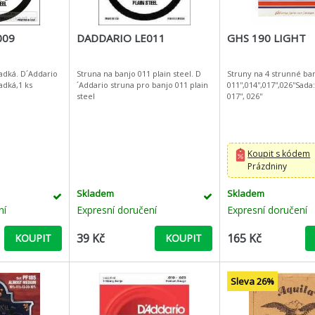
009
DADDARIO LE011
GHS 190 LIGHT
adká. D´Addario
Struna na banjo 011 plain steel. D
Struny na 4 strunné ban
adká,1 ks
´Addario struna pro banjo 011 plain
011'',014'',017'',026''Sada:
steel
017'', 026''
Koupit s kódem
Prázdniny
Skladem
Skladem
ní
Expresní doručení
Expresní doručení
39 Kč
165 Kč
KOUPIT
KOUPIT
Sleva 26%