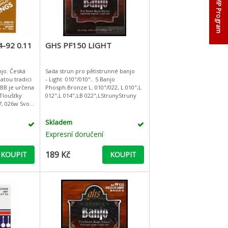
VIP Program
-92 0.11
GHS PF150 LIGHT
njo. Česká
Sada strun pro pětistrunné banjo
atou tradici
- Light 010"/010".. 5 Banjo
Phosph.Bronze L. 010"/022, L 010",L
012",L 014",LB 022",LStrunyStruny
026w Svojí
 patří mezi
Skladem
Expresní doručení
189 Kč
KOUPIT
KOUPIT