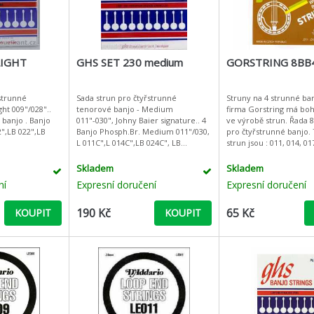
LIGHT
GHS SET 230 medium
GORSTRING 8BB4
strunné
Sada strun pro čtyřstrunné
Struny na 4 strunné ba
ht 009"/028"..
tenorové banjo - Medium
firma Gorstring má boh
 banjo . Banjo
011"-030", Johny Baier signature.. 4
ve výrobě strun. Řada 8BB je určena
2",LB 022",LB
Banjo Phosph.Br. Medium 011"/030,
pro čtyřstrunné banjo. Tloušťky
L 011C",L 014C",LB 024C", LB
strun jsou : 011, 014, 017, 
03StrunyStruny
kvalitou a cenou struny
sl
Skladem
Skladem
ní
Expresní doručení
Expresní doručení
190 Kč
65 Kč
KOUPIT
KOUPIT