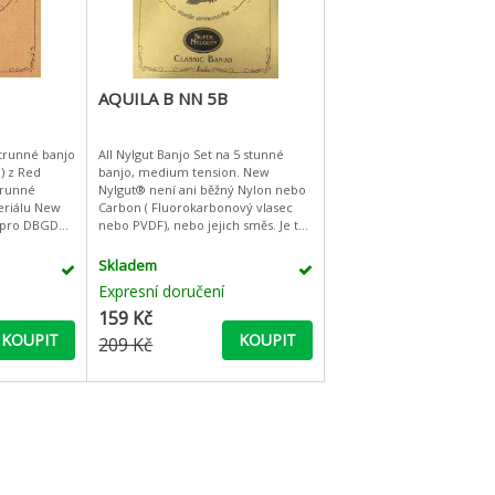
AQUILA B NN 5B
All Nylgut Banjo Set na 5 stunné
) z Red
banjo, medium tension. New
strunné
Nylgut® není ani běžný Nylon nebo
eriálu New
Carbon ( Fluorokarbonový vlasec
- pro DBGDG
nebo PVDF), nebo jejich směs. Je to
nou- bílé- D-
vlastní plastová směs tří různých
součástí. Ve srovnán
Skladem
Expresní doručení
159 Kč
KOUPIT
KOUPIT
209 Kč