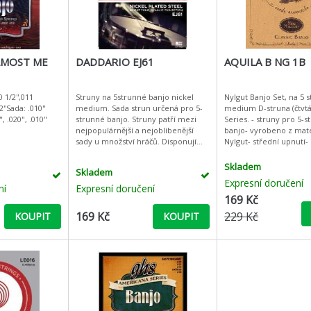
LMOST ME
DADDARIO EJ61
AQUILA B NG 1B
1/2'',011
Struny na 5strunné banjo nickel
Nylgut Banjo Set, na 5 strunné banjo
/2''Sada: .010"
medium. Sada strun určená pro 5-
medium D-struna (čtvtá
", .020", .010"
strunné banjo. Struny patří mezi
Series. - struny pro 5-
nejpopulárnější a nejoblíbenější
banjo- vyrobeno z mat
sady u množství hráčů. Disponují
Nylgut- střední upnutí
vyváženým, jasným zvukem,
ladění s vysokou G-stru
tónovou projekcí, příjemným poc
struna (čtvtá) z Re
Skladem
Skladem
Expresní doručení
ní
Expresní doručení
169 Kč
169 Kč
229 Kč
KOUPIT
KOUPIT