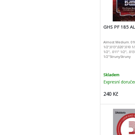
GHS PF 185 A
Almost Medium. 010 
1/2'',013'',020'',010 1
1/2", .011" 1/2", .013
1/2"StrunyStruny
Skladem
Expresní doruče
240 Kč