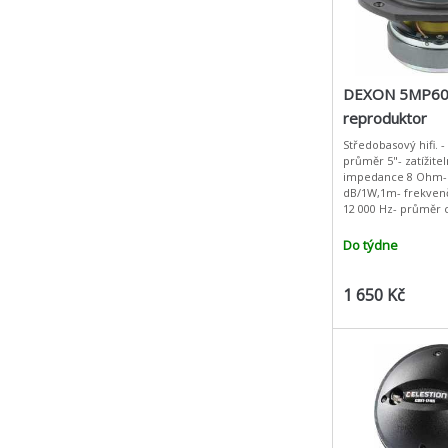
DEXON 5MP6
reproduktor
Středobasový hifi. 
průměr 5"- zatížite
impedance 8 Ohm- c
dB/1W,1m- frekvenč
12 000 Hz- průměr 
hmotnost magnetu 1
Re 5,33 Ohm- Qts 0,
Do týdne
1 650 Kč