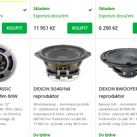
Skladem
Skladem
ní
Expresní doručení
Expresní doručení
11 951 Kč
6 290 Kč
KOUPIT
KOUPIT
ASSIC
DEXON 5G40/Nd
DEXON 8WOOFER
6ohm 60W
reproduktor
reproduktor
or 12".
Středobasový. - nominální průměr
Basový hifi. - nomináln
0W, 70Hz-5kHz,
5"- zatížitelnost 100 AES W-
zatížitelnost 50 RMS W
z, 16 OhmOd
impedance 8 Ohm- citlivost 93
8 Ohm- citlivost 90 dB
Vintage 30
dB/1W,1m- frekvenční rozsah 90 -
frekvenční rozsah 30 - 
ento
17 000 Hz- průměr cívky 38,5 mm-
průměr cívky 25,8 mm
í volbou pro
hmotnost magnetu 1,2 kg- fs 110
magnetu 1 kg- fs 35 Hz
 rockových či
Hz- Re 6,9 Ohm- Qts 0,31 - VAS
Qts 0,5 - VAS 59 l-
Do týdne
Do týdne