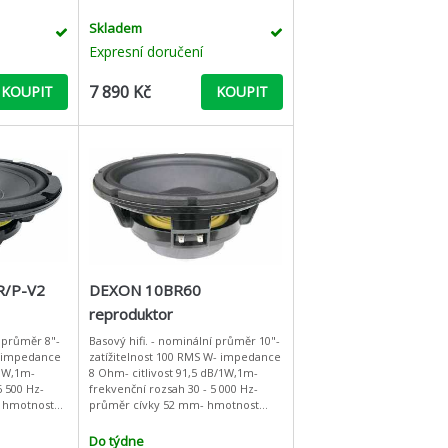
Skladem
Expresní doručení
7 890 Kč
KOUPIT
KOUPIT
/P-V2
DEXON 10BR60
reproduktor
í průměr 8"-
Basový hifi. - nominální průměr 10"-
- impedance
zatížitelnost 100 RMS W- impedance
/1W,1m-
8 Ohm- citlivost 91,5 dB/1W,1m-
6 500 Hz-
frekvenční rozsah 30 - 5 000 Hz-
- hmotnost
průměr cívky 52 mm- hmotnost
- Re 5,8 Ohm-
magnetu 2,75 kg- fs 45 Hz- Re 6,5
Ohm- Qts 0,47 - VAS
Do týdne