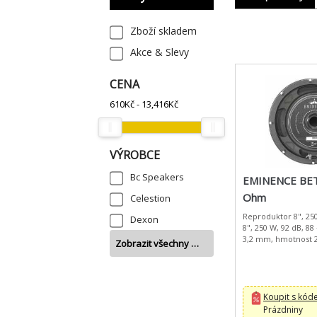
Zboží skladem
Akce & Slevy
CENA
610
Kč -
13,416
Kč
VÝROBCE
Bc Speakers
EMINENCE BET
Ohm
Celestion
Reproduktor 8", 25
Dexon
8", 250 W, 92 dB, 88
3,2 mm, hmotnost 2
Zobrazit všechny …
Koupit s kó
Prázdniny