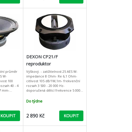
DEXON CP21/F
reproduktor
ální průměr
Výškový. - zatížitelnost 25 AES W-
ES W-
impedance 8 Ohm- Re 6,1 Ohm-
vost 100
citlivost 105 dB/1W,1m- frekvenční
ozsah 40 - 4
rozsah 3 500 - 20 000 Hz-
77 mm-
doporučená dělící frekvence 5 000
g- fs 58 Hz-
Hz- průměr cívky 37,6 mm- materiál
VAS 6
membrány Al - materiál mag
Do týdne
2 890 Kč
KOUPIT
KOUPIT