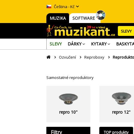
Čeština - Kč
MUZIKA
SOFTWARE
SLEVY
SLEVY
DÁRKY
KYTARY
BASKYT
Ozvučení
Reproboxy
Reprodukto
Samostatné reproduktory
repro 10"
repro 12"
Filtry
TOP produkty