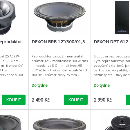
eproduktor
DEXON BRB 12"/300/01,8
DEXON DPT 612
nost 25 AES W-
Reproduktor basový. - nominální
Sloupová reprosoustava
 Re 6,1 Ohm-
průměr 12" - zatížitelnost 300 W rms
Tyto reprosoustavy jso
,1m- frekvenční
- impedance 8 Ohm - citlivost 95
ozvučení exteriérů, jak
0 Hz-
dB/1W,1m - frekvenční rozsah 52 - 3
parkoviště, koupaliště,
frekvence 5 000
400 Hz - průměr cívky 75 mm -
rozhlasy atd. Obvykle s
7,6 mm- materiál
materiál cívky / drátu - kapton /
ozvučení provádí ze slo
eriál mag
ccaw kg - f
Vynikají širokou horizo
Do týdne
Do týdne
2 490 Kč
2 990 Kč
KOUPIT
KOUPIT