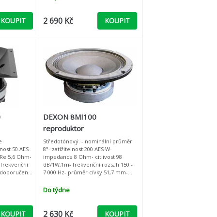
2 690 Kč
KOUPIT
KOUPIT
0
DEXON 8MI100
reproduktor
e
Středotónový. - nominální průměr
nost 50 AES
8"- zatížitelnost 200 AES W-
Re 5,6 Ohm-
impedance 8 Ohm- citlivost 98
 frekvenční
dB/1W,1m- frekvenční rozsah 150 -
- doporučená
7 000 Hz- průměr cívky 51,7 mm-
Hz- průměr
hmotnost magnetu 2,8 kg- fs 94 Hz-
ál mem
Re 5,3 Ohm- Qts 0,54 - VAS
Do týdne
2 630 Kč
KOUPIT
KOUPIT