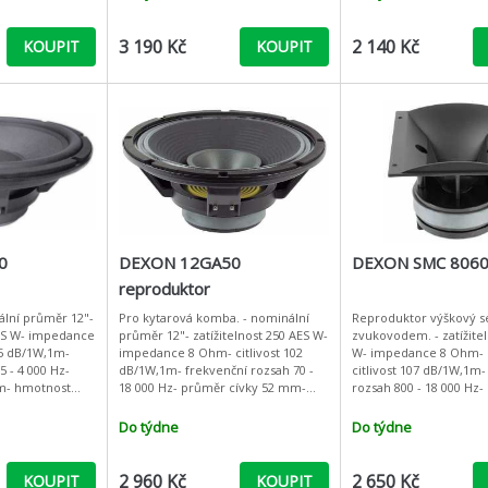
3 190 Kč
2 140 Kč
KOUPIT
KOUPIT
0
DEXON 12GA50
DEXON SMC 806
reproduktor
nální průměr 12"-
Pro kytarová komba. - nominální
Reproduktor výškový s
RMS W- impedance
průměr 12"- zatížitelnost 250 AES W-
zvukovodem. - zatížitel
,5 dB/1W,1m-
impedance 8 Ohm- citlivost 102
W- impedance 8 Ohm- 
5 - 4 000 Hz-
dB/1W,1m- frekvenční rozsah 70 -
citlivost 107 dB/1W,1m-
m- hmotnost
18 000 Hz- průměr cívky 52 mm-
rozsah 800 - 18 000 Hz
 35 Hz- Re 5,6
hmotnost magnetu 2,75 kg- fs 90
dělící frekvence 1500 
S
Hz- Re 6,2 Ohm- Qts 1,16
cívky 44,4 mm- materi
Do týdne
Do týdne
2 960 Kč
2 650 Kč
KOUPIT
KOUPIT