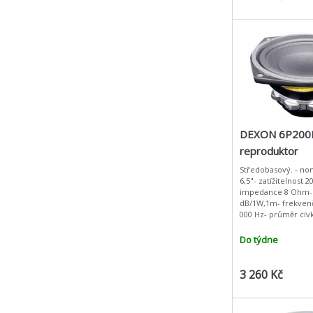
DEXON 6P200
reproduktor
Středobasový. - no
6,5"- zatížitelnost 
impedance 8 Ohm- c
dB/1W,1m- frekvenč
000 Hz- průměr cív
hmotnost magnetu 1
Re 5,3 Ohm- Qts 0,2
Do týdne
3 260 Kč