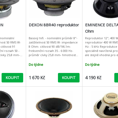
0N
DEXON 8BR40 reproduktor
EMINENCE DELTA
Ohm
- nominální
Basový hifi. - nominální průměr 8"-
Reproduktor 12", 400 W
lnost 50 RMS W-
zatížitelnost 50 RMS W- impedance
reproduktor 400 W RM
itlivost 91
8 Ohm- citlivost 90 dB/1W,1m-
Hz - 5 kHz Reprodukce
ní rozsah 50 -
frekvenční rozsah 35 - 6 000 Hz-
speciálně navržená pro
cívky 25,8 mm-
průměr cívky 25,8 mm- hmotnost
ale stejně vhodná pro e
 kg- fs 60 Hz-
magnetu 1 kg- fs 31 Hz- Re 6,3 Ohm-
kytary a basy, klávesy,
29 - V
Qts 0,48 - VAS 82 l-
kombinace, klubové s
Do týdne
Do týdne
1 670 Kč
4 190 Kč
KOUPIT
KOUPIT