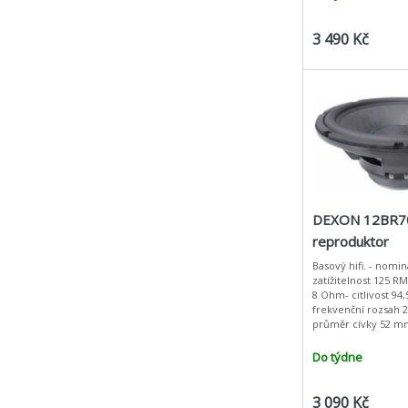
metalových vod.
3 490 Kč
DEXON 12BR7
reproduktor
Basový hifi. - nomi
zatížitelnost 125 
8 Ohm- citlivost 94
frekvenční rozsah 2
průměr cívky 52 m
magnetu 2,75 kg- fs
Ohm- Qts 0,36 - VA
Do týdne
3 090 Kč