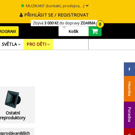
MUZIKANT (kontakt, prodejna, ..)
PŘIHLÁSIT SE / REGISTROVAT
Zbývá
3 000 Kč
do dopravy
ZDARMA
0
PROGRAM
Košík
SVĚTLA
PRO DĚTI
Heureka
Poradna
Ostatní
reproduktory
jprodávanějších