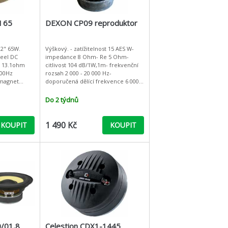
 65
DEXON CP09 reproduktor
12" 65W.
Výškový. - zatížitelnost 15 AES W-
el DC
impedance 8 Ohm- Re 5 Ohm-
& 13.1ohm
citlivost 104 dB/1W,1m- frekvenční
000Hz
rozsah 2 000 - 20 000 Hz-
doporučená dělící frekvence 6 000 /
12 dB/oct Hz- průměr cívky 25,8
iameter: 12", 305mm nominal
mm- materiál membrány Al - ma
Do 2 týdnů
1 490 Kč
KOUPIT
KOUPIT
/01,8
Celestion CDX1-1445