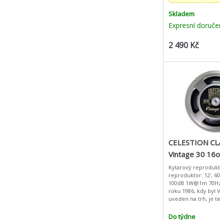
Skladem
Expresní doruče
2 490 Kč
CELESTION CL
Vintage 30 1
Kytarový reprodukt
reproduktor: 12', 6
100dB 1W@1m 70H
roku 1986, kdy byl 
uveden na trh, je t
reproduktor ideáln
všechny kytaristy z
Do týdne