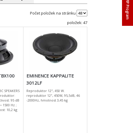
VIP Program
Počet položek na stránku
položek: 47
TBX100
EMINENCE KAPPALITE
3012LF
BC SPEAKERS
Reproduktor 12", 450 W.
reproduktor 12", 450W, 95,5dB, 46
tlivost: 95 dB
-2000Hz, hmotnost 3,45 kg
÷ 1500 Hz ;
st: 10,2 kg