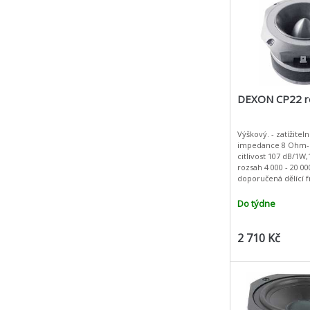
DEXON CP22 r
Výškový. - zatížitel
impedance 8 Ohm-
citlivost 107 dB/1W
rozsah 4 000 - 20 00
doporučená dělící 
Hz- průměr cívky 3
membrány Al - mat
Do týdne
2 710 Kč