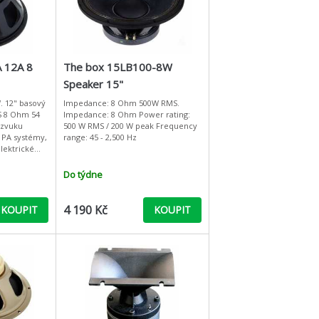
 12A 8
The box 15LB100-8W
Speaker 15"
. 12" basový
Impedance: 8 Ohm 500W RMS.
S 8 Ohm 54
Impedance: 8 Ohm Power rating:
 zvuku
500 W RMS / 200 W peak Frequency
 PA systémy,
range: 45 - 2,500 Hz
lektrické
 kytarové
ystém
Do týdne
4 190 Kč
KOUPIT
KOUPIT