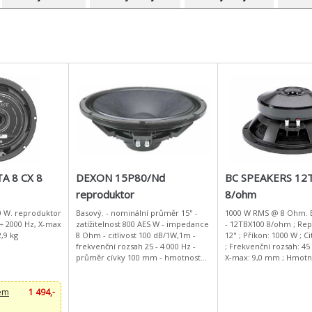
A 8 CX 8
DEXON 15P80/Nd
BC SPEAKERS 12
reproduktor
8/ohm
0 W. reproduktor
Basový. - nominální průměr 15" -
1000 W RMS @ 8 Ohm. 
 ÷ 2000 Hz, X-max
zatížitelnost 800 AES W - impedance
- 12TBX100 8/ohm ; Reproduktor:
,9 kg
8 Ohm - citlivost 100 dB/1W,1m -
12" ; Příkon: 1000 W ; Ci
frekvenční rozsah 25 - 4 000 Hz -
; Frekvenční rozsah: 45 
průměr cívky 100 mm - hmotnost
X-max: 9,0 mm ; Hmotno
magnetu 4,62 kg - fs 54 Hz - Re 5,3
Ohm - Qt
dem
1 494,-