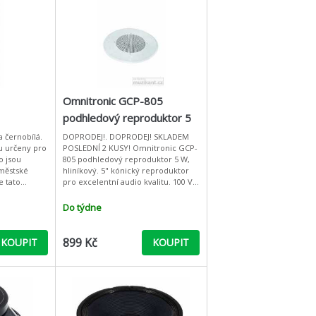
Omnitronic GCP-805
podhledový reproduktor 5
W, pár
 černobílá.
DOPRODEJ!. DOPRODEJ! SKLADEM
u určeny pro
POSLEDNÍ 2 KUSY! Omnitronic GCP-
o jsou
805 podhledový reproduktor 5 W,
 městské
hliníkový. 5" kónický reproduktor
e tato
pro excelentní audio kvalitu. 100 V
upů či stěn.
transformátor s možností nastavení
výkonu a 8-ohmové při
Do týdne
899 Kč
KOUPIT
KOUPIT