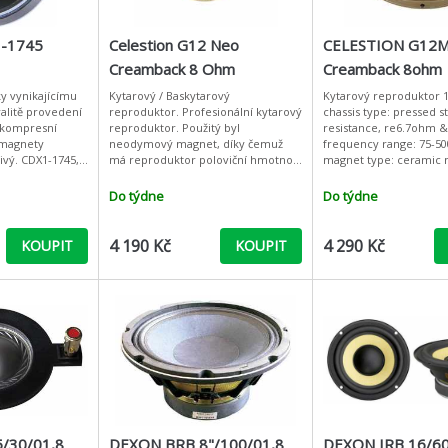
1-1745
Celestion G12 Neo
CELESTION G12M
Creamback 8 Ohm
Creamback 8ohm
y vynikajícímu
Kytarový / Baskytarový
Kytarový reproduktor 
alitě provedení
reproduktor. Profesionální kytarový
chassis type: pressed ste
 kompresní
reproduktor. Použitý byl
resistance, re6.7ohm 
 magnety
neodymový magnet, díky čemuž
frequency range: 75-5
vý. CDX1-1745,
má reproduktor poloviční hmotnost
magnet type: ceramic magnet
ní
oproti klasickému Celestion
weight: 35oz, 0.99kg nominal
ěnič používaný
creamback reproduktoru. Je
d
Do týdne
Do týdne
charakteristický m
4 190 Kč
4 290 Kč
KOUPIT
KOUPIT
/30/01,8
DEXON BRB 8"/100/01,8
DEXON IRB 16/60