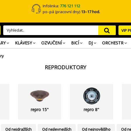
Infolinka:
776 121 112
po–pá (pracovní dny)
13–17 hod.
VIP 
ARY
KLÁVESY
OZVUČENÍ
BICÍ
DJ
ORCHESTR
ry
REPRODUKTORY
repro 15"
repro 8"
Od nejdražších
Od nejlevnejších
Od nejnovějšího
Od ne