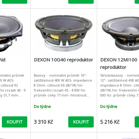
Nd
DEXON 10G40 reproduktor
DEXON 12MI100
reproduktor
minální průměr
Basový. - nominální průměr 10"-
Středobasový. - nomin
200 W AES-
zatížitelnost 400 W AES- impedance
12"- zatížitelnost 450 A
itlivost 92
8 Ohm- citlivost 96 dB/1W,1m-
impedance 8 Ohm- citli
ní rozsah 60 - 9
frekvenční rozsah 45 - 4 000 Hz-
dB/1W,1m- frekvenční r
ky 51,7 mm-
průměr cívky 77 mm- hmotnost
000 Hz- průměr cívky 
,6 kg- fs 56 Hz-
magnetu 5 kg- fs 55 Hz- Re 6 Ohm-
hmotnost magnetu 6,5 k
9- Vas
Qts 0,31- Vas 33 l- n0 1,6
Re 6,3 Ohm- Qts 0,22 - 
Do týdne
Do týdne
3 310 Kč
5 216 Kč
KOUPIT
KOUPIT