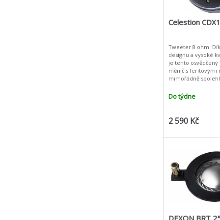
Celestion CDX
Tweeter 8 ohm. Dík
designu a vysoké kv
je tento osvědčený
měnič s feritovými
mimořádně spolehli
ideální jako náhrad
vysokofrekvenční m
Do týdne
s dvouce
2 590 Kč
DEXON BRT 25