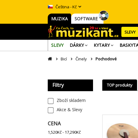
Čeština - Kč
MUZIKA
SOFTWARE
SLEVY
SLEVY
DÁRKY
KYTARY
BASKYT
Bicí
Činely
Pochodové
Filtry
TOP produkty
Zboží skladem
Akce & Slevy
CENA
1,520
Kč -
17,290
Kč