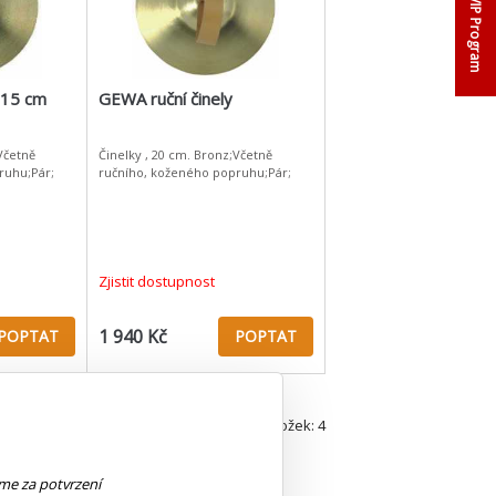
VIP Program
 15 cm
GEWA ruční činely
Včetně
Činelky , 20 cm. Bronz;Včetně
ruhu;Pár;
ručního, koženého popruhu;Pár;
Zjistit dostupnost
1 940 Kč
POPTAT
POPTAT
položek: 4
eme za potvrzení