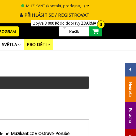
MUZIKANT (kontakt, prodejna, ..)
PŘIHLÁSIT SE / REGISTROVAT
Zbývá
3 000 Kč
do dopravy
ZDARMA
0
PROGRAM
Košík
SVĚTLA
PRO DĚTI
Heureka
Poradna
dejně
Muzikant.cz v Ostravě-Porubě