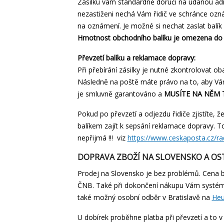
Zásilku vám standardně doručí na udanou adr
nezastiženi nechá Vám řidič ve schránce ozná
na oznámení. Je možné si nechat zaslat balík
Hmotnost obchodního balíku je omezena do 
Převzetí balíku a reklamace dopravy:
Při přebírání zásilky je nutné zkontrolovat oba
Následně na poště máte právo na to, aby Vám 
je smluvně garantováno a
MUSÍTE NA NĚM 
Pokud po převzetí a odjezdu řidiče zjistíte, ž
balíkem zajít k sepsání reklamace dopravy. To
nepřijmá !!! viz
https://www.ceskaposta.cz/r
DOPRAVA ZBOŽÍ NA SLOVENSKO A OS
Prodej na Slovensko je bez problémů. Cena b
ČNB. Také při dokončení nákupu Vám systém z
také možný osobní odběr v Bratislavě na
Heu
U dobírek proběhne platba při převzetí a to v