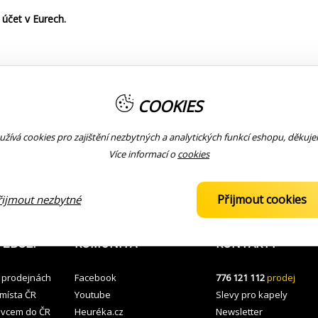
účet v Eurech.
 probíhají v rámci Slovenské republiky (nejde tudíž o zahraniční platb
COOKIES
000 Kč je 200 Kč (cca 10 € ). Nad tuto hodnotu je dopravné ZDARMA!
žívá cookies pro zajištění nezbytných a analytických funkcí eshopu, děkuj
o : je účtován poplatek za přepravné 80 Kč + 30 Kč za platbu v hoto
Více informací o
cookies
SKÉ UNIE JE 40 €!
Přijmout cookies
řijmout nezbytné
 ZBOŽÍ
KOMUNITA
KONTAKTY
 prodejnách
Facebook
776 121 112
prodej
 místa ČR
Youtube
Slevy pro kapely
avcem do ČR
Heuréka.cz
Newsletter