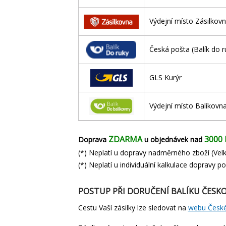
Výdejní místo Zásilkovn
Česká pošta (Balík do r
GLS Kurýr
Výdejní místo Balíkovna
ZDARMA
3000 
Doprava
u objednávek nad
(*) Neplatí u dopravy nadměrného zboží (Velk
(*) Neplatí u individuální kalkulace dopravy 
POSTUP PŘI DORUČENÍ BALÍKU ČESK
Cestu Vaší zásilky lze sledovat na
webu České