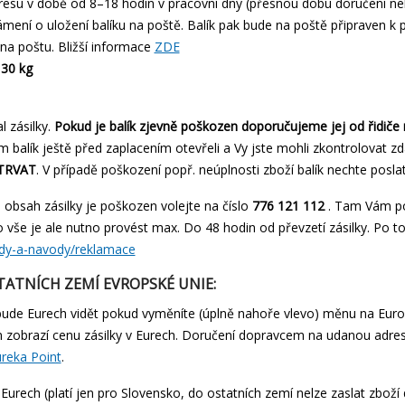
esu v době od 8–18 hodin v pracovní dny (přesnou dobu doručení nelz
mení o uložení balíku na poště. Balík pak bude na poště připraven k 
 na poštu. Bližší informace
ZDE
30 kg
l zásilky.
Pokud je balík zjevně poškozen doporučujeme jej od řidiče ne
balík ještě před zaplacením otevřeli a Vy jste mohli zkontrolovat zd
TRVAT
. V případě poškození popř. neúplnosti zboží balík nechte poslat
e obsah zásilky je poškozen volejte na číslo
776 121 112
. Tam Vám po
 vše je ale nutno provést max. Do 48 hodin od převzetí zásilky. Po t
ady-a-navody/reklamace
TATNÍCH ZEMÍ EVROPSKÉ UNIE:
ude Eurech vidět pokud vyměníte (úplně nahoře vlevo) měnu na Euro.
obrazí cenu zásilky v Eurech. Doručení dopravcem na udanou adresu t
reka Point
.
 Eurech (platí jen pro Slovensko, do ostatních zemí nelze zaslat zboží 