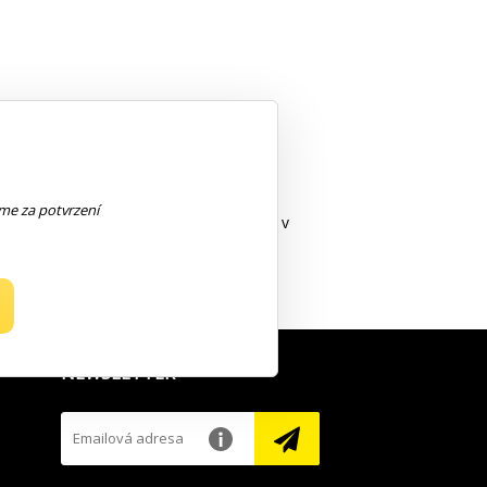
u).
!!
eme za potvrzení
vosti na výdejním místě. Platba probíhá v
NEWSLETTER