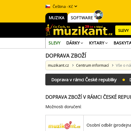
Čeština - Kč
MUZIKA
SOFTWARE
SLEVY
SLEVY
DÁRKY
KYTARY
BASKYT
DOPRAVA ZBOŽÍ
muzikant.cz
Centrum informací
Vše o n
Doprava v rámci České republiky
DOPRAVA ZBOŽÍ V RÁMCI ČESKÉ REPUB
Možnosti doručení:
Osobní odběr (prodejna