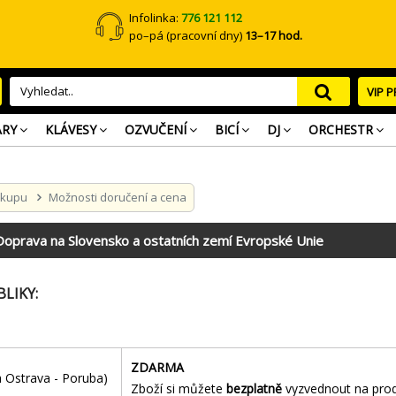
Infolinka:
776 121 112
po–pá (pracovní dny)
13–17 hod.
VIP 
ARY
KLÁVESY
OZVUČENÍ
BICÍ
DJ
ORCHESTR
ákupu
Možnosti doručení a cena
Doprava na Slovensko a ostatních zemí Evropské Unie
LIKY:
ZDARMA
 Ostrava - Poruba)
Zboží si můžete
bezplatně
vyzvednout na pro