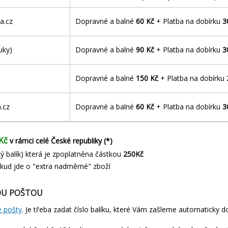
a.cz
Dopravné a balné
60 Kč
+ Platba na dobírku
3
uky)
Dopravné a balné
90 Kč
+ Platba na dobírku
3
Dopravné a balné
150 Kč
+ Platba na dobírku
.cz
Dopravné a balné
60 Kč
+ Platba na dobírku
3
Kč
v rámci celé České republiky (*)
ý balík) která je zpoplatněna částkou
250Kč
pokud jde o "extra nadměrné" zboží
OU POŠTOU
 pošty
. Je třeba zadat číslo balíku, které Vám zašleme automaticky d