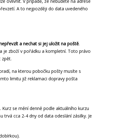
e ovlivnit. V případě, že nebudete na adrese
převzetí. A to nejpozději do data uvedeného
převzít a nechat si jej uložit na poště
.
a je zboží v pořádku a kompletní. Toto právo
 zpět.
radí, na kterou pobočku pošty musíte s
omto limitu již reklamaci dopravy pošta
 Kurz se mění denně podle aktuálního kurzu
rvá cca 2-4 dny od data odeslání zásilky. Je
dobírkou).