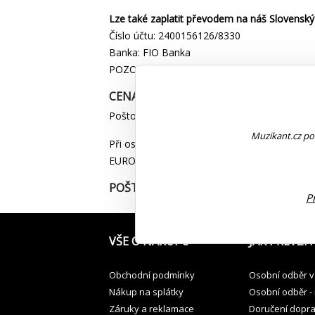
Lze také zaplatit převodem na náš Slovenský 
Číslo účtu: 2400156126/8330
Banka: FIO Banka
POZOR!!! Jedná se o Slovenskou banku a platby
CENA DOPRAVY NA SLOVENSKO:
Poštovné na Slovensko při objednávce do 10 
Muzikant.cz pou
Při osobním odběru na Zásilkovnu na Slovensk
EURO dle ceny objednávky
POŠTOVNÉ DO OSTATNÍCH ZEMÍ EVROP
P
VŠE O NÁKUPU
JAK PŘEVZÍT
Obchodní podmínky
Osobní odběr v
Nákup na splátky
Osobní odběr -
Záruky a reklamace
Doručení dopr