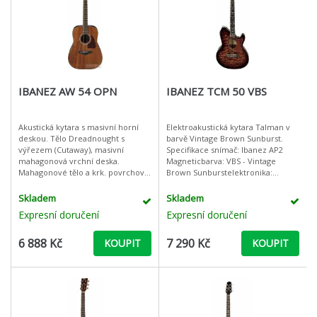
IBANEZ AW 54 OPN
IBANEZ TCM 50 VBS
Akustická kytara s masivní horní
Elektroakustická kytara Talman v
deskou. Tělo Dreadnought s
barvě Vintage Brown Sunburst.
výřezem (Cutaway), masivní
Specifikace snímač: Ibanez AP2
mahagonová vrchní deska.
Magneticbarva: VBS - Vintage
Mahagonové tělo a krk. povrchová
Brown Sunburstelektronika:
úprava OPN - Open Pore Natural
Ibanez AEQ200M preamp w/2-band
(přírodní povrch s otevřenými
EQhardware barva: Chromepočet
Skladem
Skladem
póry dře
pražců:
Expresní doručení
Expresní doručení
6 888 Kč
7 290 Kč
KOUPIT
KOUPIT