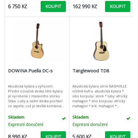
6 750 Kč
162 990 Kč
KOUPIT
KOUPIT
DOWINA Puella DC-s
Tanglewood TD8
Akustická kytara s výřezem .
Akustická kytara série NASHVILLE
Přední ozvučná deska této kytary
včetně kufru. akustická kytara *
je vyrobená z masivního smrku
víko korpusu: smrk * luby: africký
Sitka. Luby a zadní deska pochází
mahagon * dno korpusu: africký
ze sapele, což je skvělá kombinace
mahagon * krk: mahagon *
dávající nástroji vyrovnaný zvuk.
hmatník: palisandr * kobylka:
Krk je vyrobený ze dřeva
palisandr * barva: přírodní (lesk
Skladem
Skladem
Expresní doručení
Expresní doručení
8 990 Kč
5 600 Kč
KOUPIT
KOUPIT