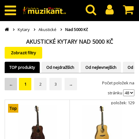
Kytary
Akustické
Nad 5000 Kč
AKUSTICKÉ KYTARY NAD 5000 KČ
Zobrazit filtry
TOP produkty
Od nejdražších
Od nejlevnejších
Od ne
Počet položek na
←
1
2
3
→
stránku
položek: 129
Top