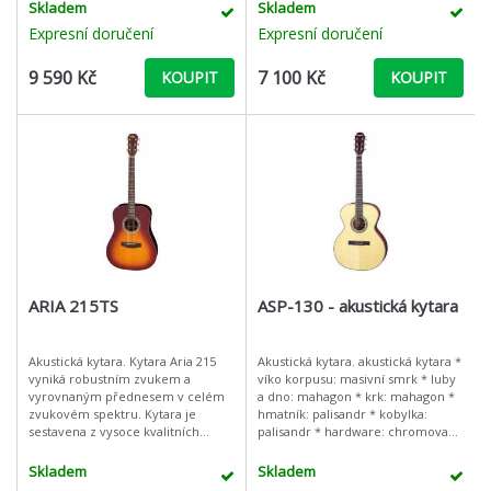
Skladem
Skladem
Expresní doručení
Expresní doručení
9 590 Kč
7 100 Kč
KOUPIT
KOUPIT
ARIA 215TS
ASP-130 - akustická kytara
Akustická kytara. Kytara Aria 215
Akustická kytara. akustická kytara *
vyniká robustním zvukem a
víko korpusu: masivní smrk * luby
vyrovnaným přednesem v celém
a dno: mahagon * krk: mahagon *
zvukovém spektru. Kytara je
hmatník: palisandr * kobylka:
sestavena z vysoce kvalitních
palisandr * hardware: chromovaný
komponent. Víko korpusu je
* barva: Natural (N)
vyrobeno z masivního smrku a
Skladem
Skladem
boky a dno z pali