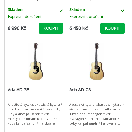
lak NS.
komponent. Víko korpusu je
vyrobeno z masivního smrku a
Skladem
Skladem
boky a dno z p
Expresní doručení
Expresní doručení
6 990 Kč
6 450 Kč
KOUPIT
KOUPIT
Aria AD-35
Aria AD-28
Akustická kytara. akustická kytara *
Akustická kytara. akustická kytara *
víko korpusu: masivní Sitka smrk,
víko korpusu: masivní Sitka smrk,
luby a dno: palisandr * krk:
luby a dno: mahagon * krk:
mahagon * hmatník: palisandr *
mahagon * hmatník: palisandr *
kobylka: palisandr * hardware:
kobylka: palisandr * hardware:
chromovaný * barva: N,BS
chromovaný * barva: N,BS