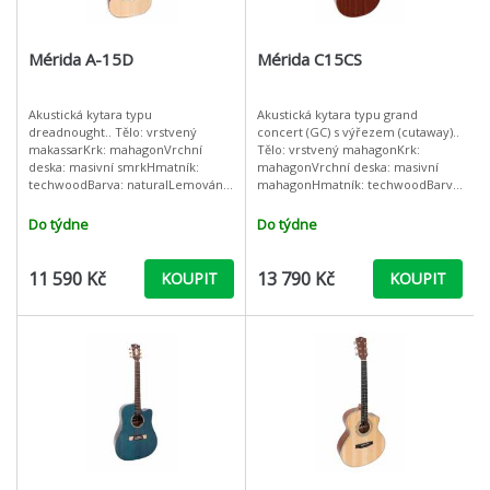
Mérida A-15D
Mérida C15CS
Akustická kytara typu
Akustická kytara typu grand
dreadnought.. Tělo: vrstvený
concert (GC) s výřezem (cutaway)..
makassarKrk: mahagonVrchní
Tělo: vrstvený mahagonKrk:
deska: masivní smrkHmatník:
mahagonVrchní deska: masivní
techwoodBarva: naturalLemování:
mahagonHmatník: techwoodBarva:
dřevoPočet pražců: 20Kobylkový a
naturalLemování: dřevoPočet
nultý pražec: kostPovrchová
pražců: 20Kobylkový a nultý
Do týdne
Do týdne
úprava: leskŠířka hma
pražec: kostPo
11 590 Kč
13 790 Kč
KOUPIT
KOUPIT