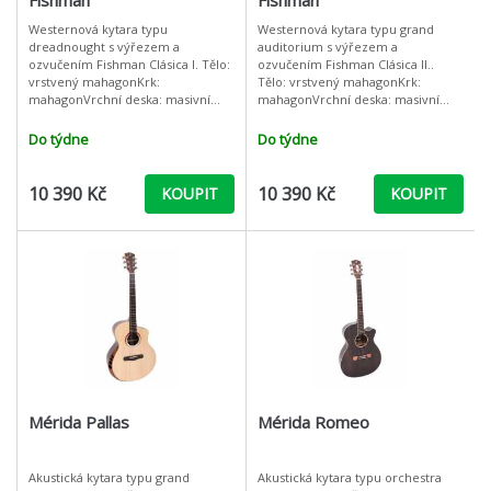
Fishman
Fishman
Westernová kytara typu
Westernová kytara typu grand
dreadnought s výřezem a
auditorium s výřezem a
ozvučením Fishman Clásica I. Tělo:
ozvučením Fishman Clásica II..
vrstvený mahagonKrk:
Tělo: vrstvený mahagonKrk:
mahagonVrchní deska: masivní
mahagonVrchní deska: masivní
smrkHmatník:
smrkHmatník: techwoodLemování:
techwoodLemování: plastPočet
plastPočet pražců: 20Kobylkový a
Do týdne
Do týdne
pražců: 20Kobylkový a nultý
nultý pražec: kos
pražec: kostPovrch
10 390 Kč
10 390 Kč
KOUPIT
KOUPIT
Mérida Pallas
Mérida Romeo
Akustická kytara typu grand
Akustická kytara typu orchestra