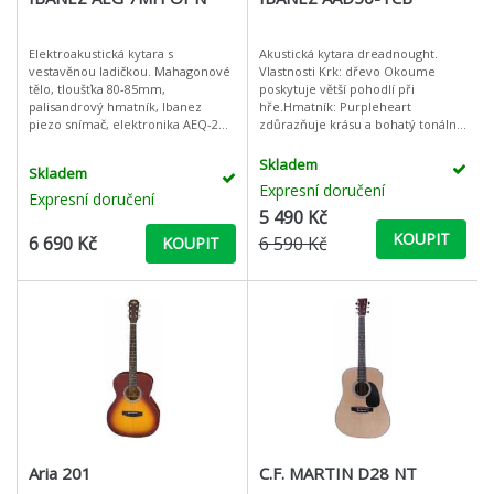
Elektroakustická kytara s
Akustická kytara dreadnought.
vestavěnou ladičkou. Mahagonové
Vlastnosti Krk: dřevo Okoume
tělo, tloušťka 80-85mm,
poskytuje větší pohodlí při
palisandrový hmatník, Ibanez
hře.Hmatník: Purpleheart
piezo snímač, elektronika AEQ-2T s
zdůrazňuje krásu a bohatý tonální
vestavěnou ladičkou (9V), výstup
charakter basů.Horní deska:
Jack menzura 635mmhorní +zadní
masivní deska ze smrku Sitka
Skladem
Skladem
poskytuje enorm
Expresní doručení
Expresní doručení
5 490 Kč
KOUPIT
6 690 Kč
6 590 Kč
KOUPIT
Aria 201
C.F. MARTIN D28 NT