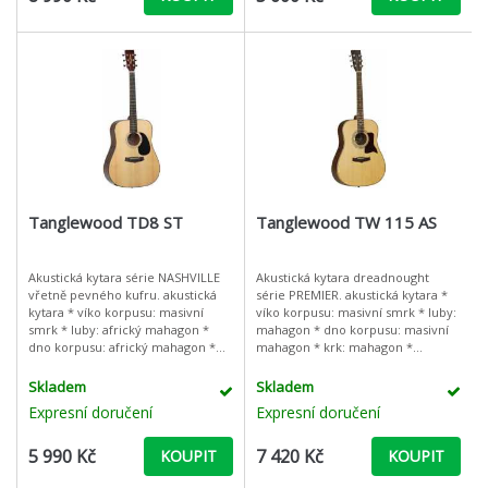
Tanglewood TD8 ST
Tanglewood TW 115 AS
Akustická kytara série NASHVILLE
Akustická kytara dreadnought
vřetně pevného kufru. akustická
série PREMIER. akustická kytara *
kytara * víko korpusu: masivní
víko korpusu: masivní smrk * luby:
smrk * luby: africký mahagon *
mahagon * dno korpusu: masivní
dno korpusu: africký mahagon *
mahagon * krk: mahagon *
krk: mahagon * hmatník: palisandr
hmatník: palisandr * kobylka:
* kobylka: palisandr * barva
palisandr * barva: přírodní
Skladem
Skladem
Expresní doručení
Expresní doručení
5 990 Kč
7 420 Kč
KOUPIT
KOUPIT