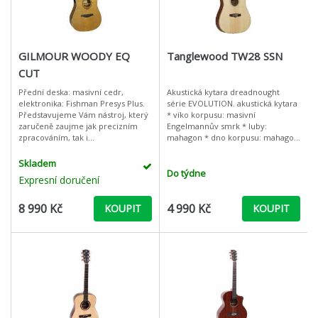
GILMOUR WOODY EQ
Tanglewood TW28 SSN
CUT
Přední deska: masivní cedr,
Akustická kytara dreadnought
elektronika: Fishman Presys Plus.
série EVOLUTION. akustická kytara
Představujeme Vám nástroj, který
* víko korpusu: masivní
zaručeně zaujme jak precizním
Engelmannův smrk * luby:
zpracováním, tak i
mahagon * dno korpusu: mahagon
nepřehlédnutelným designem.
* krk: mahagon * hmatník:
Unikátnost tohoto nástroje ovšem
palisandr * kobylka: palisandr *
Skladem
spočívá v oprav
barva: přírodní
Do týdne
Expresní doručení
8 990 Kč
4 990 Kč
KOUPIT
KOUPIT