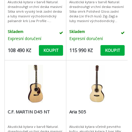
Akustická kytara v barvě Natural.
Akustická kytara v barvě Natural.
dreadnouhgt vrchní deska masivní
dreadnouhgt vrchní deska masivní
Sitka smrk vysoký lesk zadní deska
Sitka smrk Polished Gloss zadní
a luby masivní východoinidický
deska (ze třech kusů Zig-Zag) a
palisandr krk Low Profile -
luby masivní východoindický
výběrový javor hmatník: masivní
palisandr krk Low Profile -
eben chromov
výběrový javor hmatník
Skladem
Skladem
Expresní doručení
Expresní doručení
108 490 Kč
115 990 Kč
KOUPIT
KOUPIT
C.F. MARTIN D45 NT
Aria 505
Akustická kytara v barvě Natural.
Akustická kytara včetně pevného
dreadnouhgt vrchní deska masivní
kufru. akustická kytara * tvar těla: