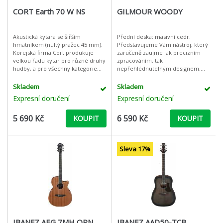
CORT Earth 70 W NS
GILMOUR WOODY
Akustická kytara se šiřším
Přední deska: masivní cedr.
hmatníkem (nultý pražec 45 mm).
Představujeme Vám nástroj, který
Korejská firma Cort produkuje
zaručeně zaujme jak precizním
velkou řadu kytar pro různé druhy
zpracováním, tak i
hudby, a pro všechny kategorie
nepřehlédnutelným designem.
kytaristů - od začínajících, až po
Unikátnost tohoto nástroje ovšem
velmi zkušené hráče. U
spočívá v opravdu vyjímečném
Skladem
Skladem
zvuku, který nástroj
Expresní doručení
Expresní doručení
5 690 Kč
6 590 Kč
KOUPIT
KOUPIT
Sleva 17%
IBANEZ AEG 7MH OPN
IBANEZ AAD50-TCB