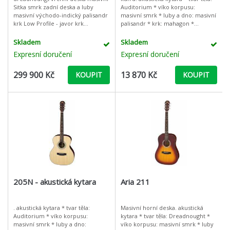
Sitka smrk zadní deska a luby
Auditorium * víko korpusu:
masivní východo-indický palisandr
masivní smrk * luby a dno: masivní
krk Low Profile - javor krk
palisandr * krk: mahagon *
výběrový javor hmatník masivní
hmatník: palisandr * kobylka:
eben uzavřená z
palisandr * počet pražců: 20 * š
Skladem
Skladem
Expresní doručení
Expresní doručení
299 900 Kč
13 870 Kč
KOUPIT
KOUPIT
205N - akustická kytara
Aria 211
. akustická kytara * tvar těla:
Masivní horní deska. akustická
Auditorium * víko korpusu:
kytara * tvar těla: Dreadnought *
masivní smrk * luby a dno:
víko korpusu: masivní smrk * luby