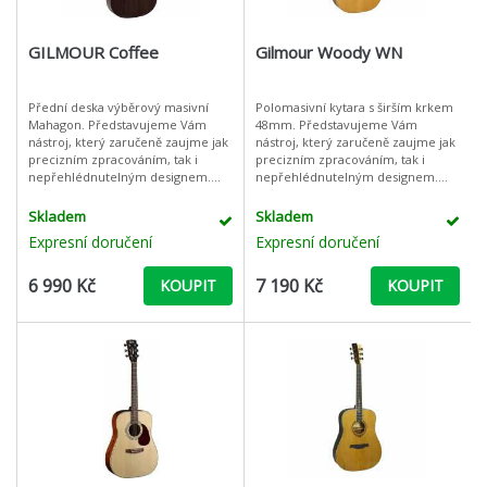
GILMOUR Coffee
Gilmour Woody WN
Přední deska výběrový masivní
Polomasivní kytara s širším krkem
Mahagon. Představujeme Vám
48mm. Představujeme Vám
nástroj, který zaručeně zaujme jak
nástroj, který zaručeně zaujme jak
precizním zpracováním, tak i
precizním zpracováním, tak i
nepřehlédnutelným designem.
nepřehlédnutelným designem.
Unikátnost tohoto nástroje ovšem
Unikátnost tohoto nástroje ovšem
spočívá v opravdu vyjímečném
spočívá v opravdu výjimečném
Skladem
Skladem
zvuku, kt
zvuku, k
Expresní doručení
Expresní doručení
6 990 Kč
7 190 Kč
KOUPIT
KOUPIT