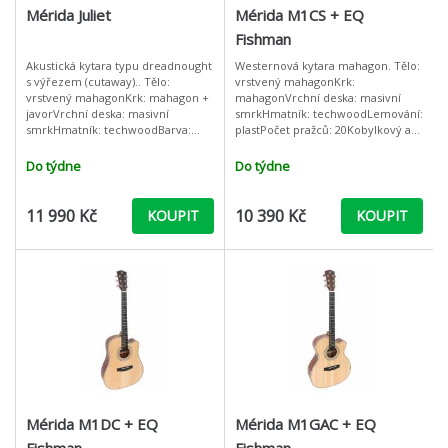
Mérida Juliet
Mérida M1CS + EQ
Fishman
Akustická kytara typu dreadnought
Westernová kytara mahagon. Tělo:
s výřezem (cutaway).. Tělo:
vrstvený mahagonKrk:
vrstvený mahagonKrk: mahagon +
mahagonVrchní deska: masivní
javorVrchní deska: masivní
smrkHmatník: techwoodLemování:
smrkHmatník: techwoodBarva:
plastPočet pražců: 20Kobylkový a
modráLemování: ABSPočet pražců:
nultý pražec: kostPovrchová
20Kobylkový a nultý pražec:
úprava: matŠířka hmatníku u
Do týdne
Do týdne
kostPovrchov
nultého pražce [m
11 990 Kč
10 390 Kč
KOUPIT
KOUPIT
Mérida M1DC + EQ
Mérida M1GAC + EQ