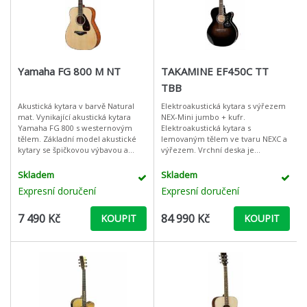
Yamaha FG 800 M NT
TAKAMINE EF450C TT
TBB
Akustická kytara v barvě Natural
Elektroakustická kytara s výřezem
mat. Vynikající akustická kytara
NEX-Mini jumbo + kufr.
Yamaha FG 800 s westernovým
Elektroakustická kytara s
tělem. Základní model akustické
lemovaným tělem ve tvaru NEXC a
kytary se špičkovou výbavou a
výřezem. Vrchní deska je
kvalitním provedením. Vrchní
vyrobena ze speciálně tepelně
deska: masivní smrk. Luby a záď:
upravovaného masivního smrku se
Skladem
Skladem
Na
zadní deskou z mas
Expresní doručení
Expresní doručení
7 490 Kč
84 990 Kč
KOUPIT
KOUPIT