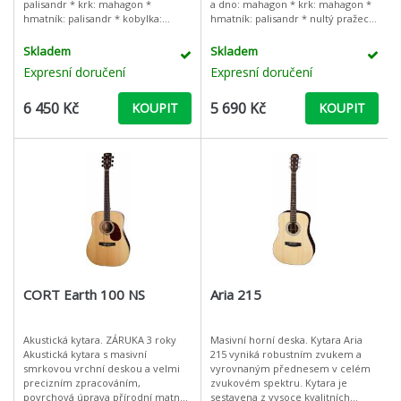
palisandr * krk: mahagon *
a dno: mahagon * krk: mahagon *
hmatník: palisandr * kobylka:
hmatník: palisandr * nultý pražec:
palisandr * počet pražců: 20 * šířka
Graphtech TUSQ * počet pražců:
nultého pražce: 43mm *
20 * šířka nultého praž
Skladem
Skladem
hardware: chromov
Expresní doručení
Expresní doručení
6 450 Kč
5 690 Kč
KOUPIT
KOUPIT
CORT Earth 100 NS
Aria 215
Akustická kytara. ZÁRUKA 3 roky
Masivní horní deska. Kytara Aria
Akustická kytara s masivní
215 vyniká robustním zvukem a
smrkovou vrchní deskou a velmi
vyrovnaným přednesem v celém
precizním zpracováním,
zvukovém spektru. Kytara je
povrchová úprava přírodní matný
sestavena z vysoce kvalitních