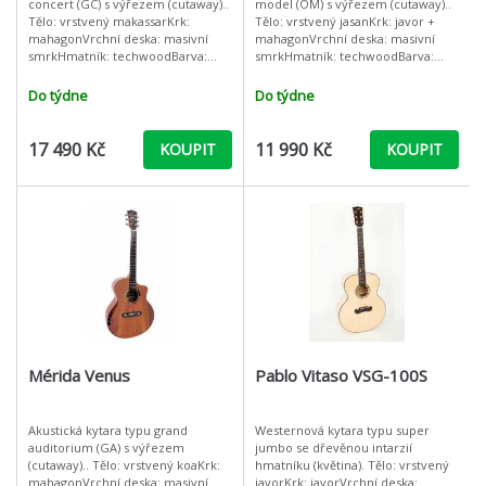
concert (GC) s výřezem (cutaway)..
model (OM) s výřezem (cutaway)..
Tělo: vrstvený makassarKrk:
Tělo: vrstvený jasanKrk: javor +
mahagonVrchní deska: masivní
mahagonVrchní deska: masivní
smrkHmatník: techwoodBarva:
smrkHmatník: techwoodBarva:
naturalLemování: dřevoPočet
černáLemování: ABS plastPočet
pražců: 20Kobylkový a nultý
pražců: 20Kobylkový a nultý
Do týdne
Do týdne
pražec: kostPovr
pražec:
17 490 Kč
11 990 Kč
KOUPIT
KOUPIT
Mérida Venus
Pablo Vitaso VSG-100S
Akustická kytara typu grand
Westernová kytara typu super
auditorium (GA) s výřezem
jumbo se dřevěnou intarzií
(cutaway).. Tělo: vrstvený koaKrk:
hmatníku (květina). Tělo: vrstvený
mahagonVrchní deska: masivní
javorKrk: javorVrchní deska: