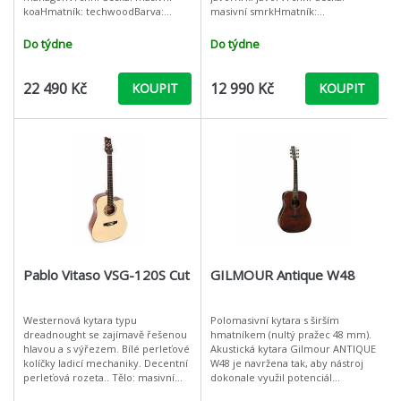
koaHmatník: techwoodBarva:
masivní smrkHmatník:
naturalLemování: dřevoPočet
palisandrLemování:
pražců: 20Kobylkový a nultý
dřevoKobylkový a nultý pražec:
Do týdne
Do týdne
pražec: kostPovrcho
kostPovrchová úprava: leskŠíř
22 490 Kč
12 990 Kč
KOUPIT
KOUPIT
Pablo Vitaso VSG-120S Cut
GILMOUR Antique W48
Westernová kytara typu
Polomasivní kytara s širším
dreadnought se zajímavě řešenou
hmatníkem (nultý pražec 48 mm).
hlavou a s výřezem. Bílé perleťové
Akustická kytara Gilmour ANTIQUE
kolíčky ladicí mechaniky. Decentní
W48 je navržena tak, aby nástroj
perleťová rozeta.. Tělo: masivní
dokonale využil potenciál
mahagonKrk: mahagonVrchní
výběrového dřeva smrk Sitka,