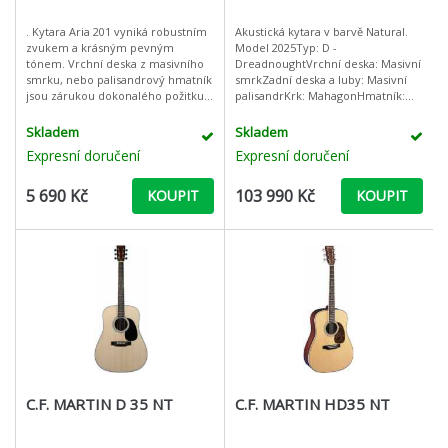
. Kytara Aria 201 vyniká robustním
Akustická kytara v barvě Natural.
zvukem a krásným pevným
Model 2025Typ: D -
tónem. Vrchní deska z masivního
DreadnoughtVrchní deska: Masivní
smrku, nebo palisandrový hmatník
smrkZadní deska a luby: Masivní
jsou zárukou dokonalého požitku
palisandrKrk: MahagonHmatník:
ze hry. Zmenšené tělo Auditorium
EbenIntarzie hmatníku s
umožňuje snadnější úchop nástro
perleťovými tečkamiStarožitná bílá
Skladem
Skladem
vazbaMěřítko:
Expresní doručení
Expresní doručení
5 690 Kč
103 990 Kč
KOUPIT
KOUPIT
C.F. MARTIN D 35 NT
C.F. MARTIN HD35 NT