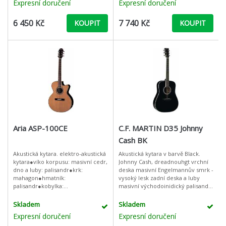
Expresní doručení
Expresní doručení
6 450 Kč
7 740 Kč
KOUPIT
KOUPIT
Aria ASP-100CE
C.F. MARTIN D35 Johnny
Cash BK
Akustická kytara. elektro-akustická
Akustická kytara v barvě Black.
kytara●víko korpusu: masivní cedr,
Johnny Cash, dreadnouhgt vrchní
dno a luby: palisandr●krk:
deska masivní Engelmannův smrk -
mahagon●hmatník:
vysoký lesk zadní deska a luby
palisandr●kobylka:
masivní východoinidický palisandr
palisandr●aktivní
hmatník masivní eben
elektonika●ovladače: 4-pásmový
chromovaná Die Cast mechan
Skladem
Skladem
EQ a au
Expresní doručení
Expresní doručení