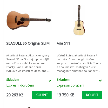
SEAGULL S6 Original SLIM
Aria 511
Akustická kytara. Akustické kytary
Včetně kufru. akustická kytara *
Seagull S6 patří k nejpopulárnějším
tvar těla: Dreadnought * víko
modelům z nabídky kanadské
korpusu: masivní smrk Skita * luby
značky. Nabízí dobré herní i
a dno: masivní mahagon * krk:
zvukové vlastnosti za dostupnou
mahagon * hmatník: palisandr *
cenu. Jsou k dostání v čistě
kobylka: palisandr * počet pražců:
akustických verzích i osazené ak
20 * šířka nultého pražce:
Skladem
Skladem
Expresní doručení
Expresní doručení
20 263 Kč
13 750 Kč
KOUPIT
KOUPIT