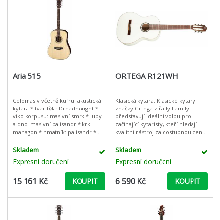
Aria 515
ORTEGA R121WH
Celomasiv včetně kufru. akustická
Klasická kytara. Klasické kytary
kytara * tvar těla: Dreadnought *
značky Ortega z řady Family
víko korpusu: masivní smrk * luby
představují ideální volbu pro
a dno: masivní palisandr * krk:
začínající kytaristy, kteří hledají
mahagon * hmatník: palisandr *
kvalitní nástroj za dostupnou cenu.
kobylka: palisandr * počet pražců:
Přijďte je vyzkoušet a uvidíte.
20 * šířka nultého p
Jedná se o nástroje s
Skladem
Skladem
Expresní doručení
Expresní doručení
15 161 Kč
6 590 Kč
KOUPIT
KOUPIT