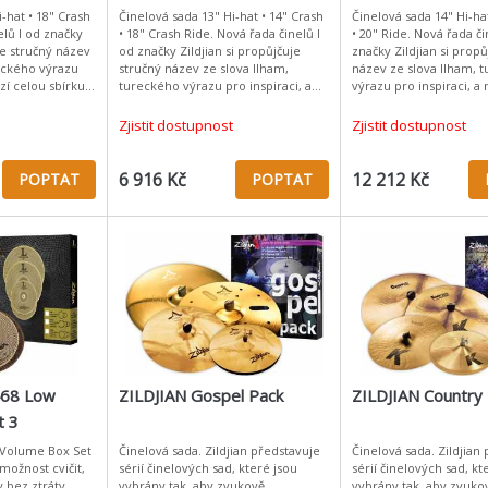
-hat • 18" Crash
Činelová sada 13" Hi-hat • 14" Crash
Činelová sada 14" Hi-ha
elů I od značky
• 18" Crash Ride. Nová řada činelů I
• 20" Ride. Nová řada či
je stručný název
od značky Zildjian si propůjčuje
značky Zildjian si propů
reckého výrazu
stručný název ze slova Ilham,
název ze slova Ilham, 
ízí celou sbírku
tureckého výrazu pro inspiraci, a
výrazu pro inspiraci, a 
, které posunou
nabízí celou sbírku expresivních
sbírku expresivních zv
zvuků, které po
posunou v
Zjistit dostupnost
Zjistit dostupnost
6 916 Kč
12 212 Kč
POPTAT
POPTAT
468 Low
ZILDJIAN Gospel Pack
ZILDJIAN Country
t 3
 Volume Box Set
Činelová sada. Zildjian představuje
Činelová sada. Zildjian
možnost cvičit,
sérií činelových sad, které jsou
sérií činelových sad, kt
y bez ztráty
vybrány tak, aby zvukově
vybrány tak, aby zvuko