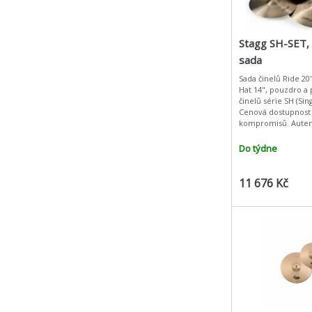
Stagg SH-SET, 
sada
Sada činelů Ride 20"
Hat 14", pouzdro a 
činelů série SH (S
Cenová dostupnost
kompromisů. Auten
tepané klasicky odl
cenu přijatelnou p
Do týdne
11 676 Kč