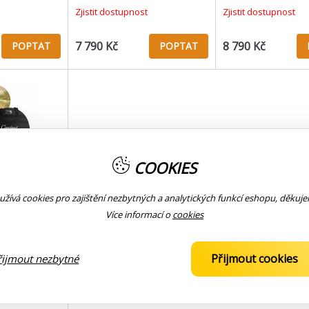
vyšších frekvencí
Zjistit dostupnost
Zjistit dostupnost
7 790 Kč
8 790 Kč
POPTAT
POPTAT
COOKIES
n Cymbal Set
žívá cookies pro zajištění nezbytných a analytických funkcí eshopu, děkuj
 bag
Více informací o
cookies
huje 14" hi-hat,
 a bag pro snadný
věle řemeslně
inelů
Přijmout cookies
řijmout nezbytné
 která je díky
anému povrchu