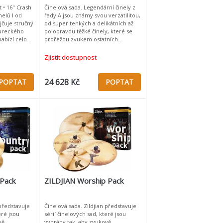
t • 16" Crash
Činelová sada. Legendární činely z
nelů I od
řady A jsou známy svou verzatilitou,
jčuje stručný
od super tenkých a delikátních až
tureckého
po opravdu těžké činely, které se
nabízí celou
prořežou zvukem ostatních
uků, které
nástrojů. Zildjianovská Sound Lab
jim před nedávnem je
Zjistit dostupnost
24 628 Kč
POPTAT
POPTAT
 Pack
ZILDJIAN Worship Pack
 představuje
Činelová sada. Zildjian představuje
eré jsou
sérií činelových sad, které jsou
vě
vybrány tak, aby zvukově