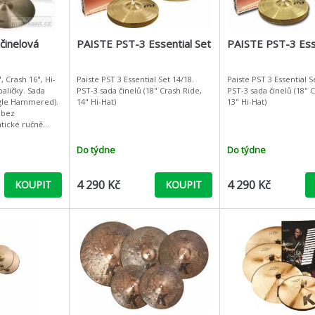
činelová
PAISTE PST-3 Essential Set
PAISTE PST-3 Ess
, Crash 16", Hi-
Paiste PST 3 Essential Set 14/18.
Paiste PST 3 Essential S
paličky. Sada
PST-3 sada činelů (18" Crash Ride,
PST-3 sada činelů (18" 
ingle Hammered).
14" Hi-Hat)
13" Hi-Hat)
 bez
tické ručně
évané činely za
ro všechny b
Do týdne
Do týdne
4 290 Kč
4 290 Kč
KOUPIT
KOUPIT