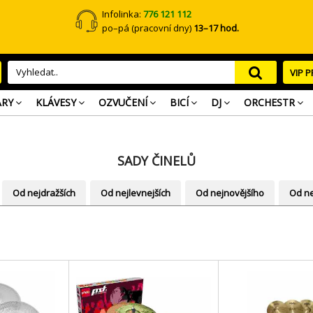
Infolinka:
776 121 112
po–pá (pracovní dny)
13–17 hod.
VIP 
ARY
KLÁVESY
OZVUČENÍ
BICÍ
DJ
ORCHESTR
SADY ČINELŮ
Od nejdražších
Od nejlevnejších
Od nejnovějšího
Od ne