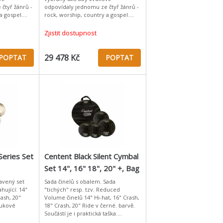
čtyř žánrů -
odpovídaly jednomu ze čtyř žánrů -
a gospel.
rock, worship, country a gospel.
z činelů z
Worship pack je určen všem
bubeníkům hledajícím vřel
Zjistit dostupnost
29 478 Kč
POPTAT
POPTAT
Series Set
Centent Black Silent Cymbal
Set 14", 16" 18", 20" +, Bag
bavený set
Sada činelů s obalem. Sada
hující: 14"
"tichých" resp. tzv. Reduced
rash, 20"
Volume činelů 14" Hi-hat, 16" Crash,
vukové
18" Crash, 20" Ride v černé. barvě.
Součástí je i praktická taška.
Speciální složení zachovávající