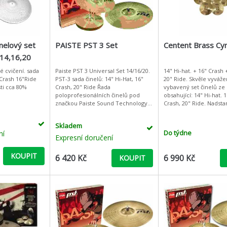
nelový set
PAISTE PST 3 Set
Centent Brass Cy
4,16,20
é cvičení. sada
Paiste PST 3 Universal Set 14/16/20.
14" Hi-hat. + 16" Crash 
"Crash 16"Ride
PST-3 sada činelů: 14" Hi-Hat, 16"
20" Ride. Skvěle vyváže
ti cca 80%
Crash, 20" Ride Řada
vybavený set činelů ze 
poloprofesionálních činelů pod
obsahující: 14" Hi-hat. 
značkou Paiste Sound Technology,
Crash, 20" Ride. Nadst
která zaručuje, že při jejich výrobě
zvukové vlastnosti. Mate
používá Paiste nejmoder
mosaz. Set je určen
Skladem
Do týdne
ní
Expresní doručení
KOUPIT
6 420 Kč
6 990 Kč
KOUPIT