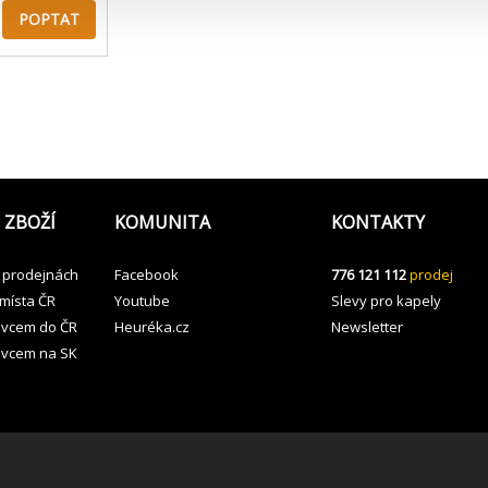
POPTAT
 ZBOŽÍ
KOMUNITA
KONTAKTY
 prodejnách
Facebook
776 121 112
prodej
 místa ČR
Youtube
Slevy pro kapely
avcem do ČR
Heuréka.cz
Newsletter
avcem na SK