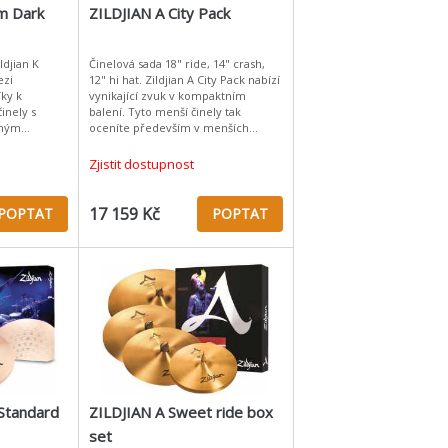
m Dark
ZILDJIAN A City Pack
ldjian K
Činelová sada 18" ride, 14" crash,
ezi
12" hi hat. Zildjian A City Pack nabízí
ky k
vynikající zvuk v kompaktním
inely s
balení. Tyto menší činely tak
chým
oceníte především v menších
sto typický
soupravách, hraní na ulici, v
ely z 19.
menších klubech nebo při dom
Zjistit dostupnost
17 159 Kč
POPTAT
POPTAT
 Standard
ZILDJIAN A Sweet ride box
set