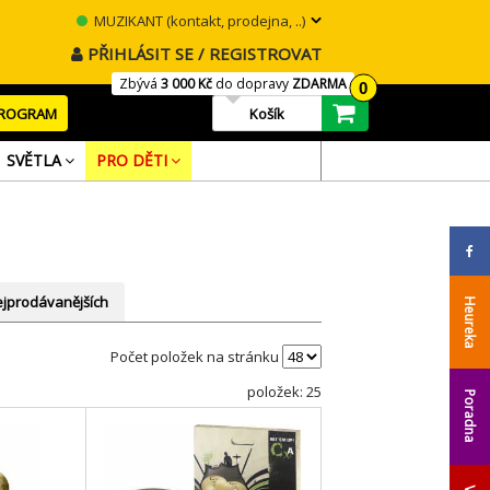
MUZIKANT (kontakt, prodejna, ..)
PŘIHLÁSIT SE / REGISTROVAT
Zbývá
3 000 Kč
do dopravy
ZDARMA
0
PROGRAM
Košík
SVĚTLA
PRO DĚTI
jprodávanějších
Heureka
Počet položek na stránku
položek: 25
Poradna