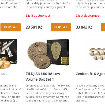
miky. Kombinací
odpovídaly jednomu ze čtyř žánrů -
odpovídaly jednomu ze 
vzoru a matného
rock, worship, country a gospel.
rock, worship, country 
ižšího množství
Gospel Pack obsahuje činely z řady
Country Pack se skládá 
A Custom. Jejich
oblíbené K série,
Zjistit dostupnost
Zjistit dostupnost
23 581 Kč
33 843 Kč
POPTAT
POPTAT
 set
ZILDJIAN L80 38 Low
Centent B10 Age 
Volume Box Set 1
rakterizované
Činelová sada. Low Volume Box Set
. Skvěle vyvážený a vy
zvukové dědictví
přináší bubeníkům možnost cvičit,
činelů ze série B10 obsa
taletou historii
nebo hrát tiché sety bez ztráty
Hi-hat. 16" Crash, 18" C
 řady je hluboký,
výrazu, nebo dynamiky. Kombinací
Ride. Nadstandardní z
ale přes svůj
speciální slitiny, vzoru a matného
vlastnosti.
 prosadí v
povrchu dosahuje nižšího množství