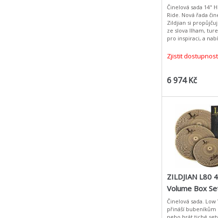
Činelová sada 14" Hi
Ride. Nová řada čin
Zildjian si propůjču
ze slova Ilham, tu
pro inspiraci, a nab
expresivních zvuků
vaši hr
Zjistit dostupnost
6 974 Kč
ZILDJIAN L80 
Volume Box Se
Činelová sada. Low
přináší bubeníkům 
nebo hrát tiché set