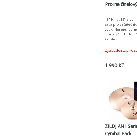
Proline činelov
13" Hihat 16" crash
sada pro začátečníky
zvuk. Nejlepší pomě
2 činely 13" HiHat - 
Crash/Ride
Zjistit dostupnost
1 990 Kč
ZILDJIAN I Seri
Cymbal Pack