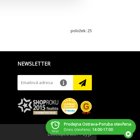
položek: 25
NEWSLETTER
Prodejna Ostrava-Poruba otevřena
Dnes otevřeno:
14:00-17:00
Skrýt
Developed with ❤ by
JV