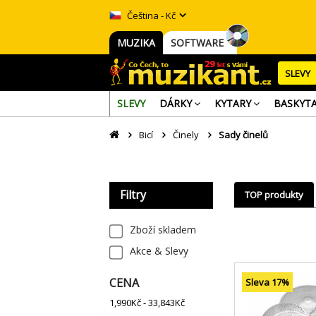
Čeština - Kč
MUZIKA
SOFTWARE
SLEVY
SLEVY
DÁRKY
KYTARY
BASKYT
Bicí
Činely
Sady činelů
Filtry
TOP produkty
Zboží skladem
Akce & Slevy
CENA
Sleva 17%
1,990
Kč -
33,843
Kč