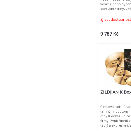
výrazu, nebo dyna
speciální slitiny, 
povrchu dosahuje n
vyšších frekvencí
Zjistit dostupnost
9 787 Kč
ZILDJIAN K Box
Činelová sada. Cha
temnými podtóny, 
řady K odkazuje na s
firmy. Zvuk činelů z
teplý a expresivní, 
temný charakter se