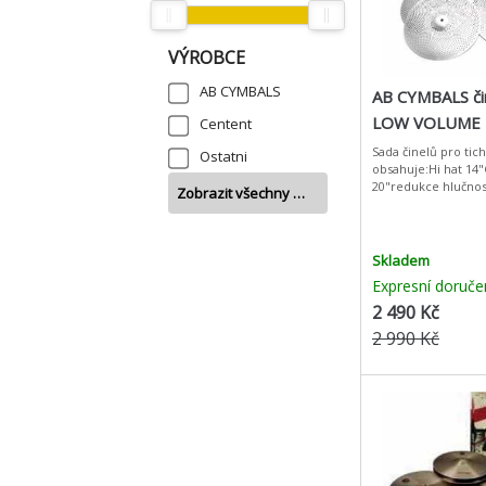
VÝROBCE
AB CYMBALS
AB CYMBALS či
LOW VOLUME 1
Centent
Sada činelů pro tich
Ostatni
obsahuje:Hi hat 14
20"redukce hlučnos
Zobrazit všechny …
Skladem
Expresní doruče
2 490 Kč
2 990 Kč