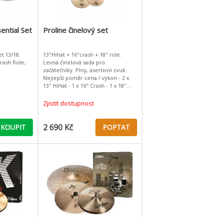
ential Set
Proline činelový set
et 13/18.
13"Hihat + 16"crash + 18" ride.
Crash Ride,
Levná činelová sada pro
začátečníky. Plný, asertivní zvuk.
Nejlepší poměr cena / výkon - 2 x
13" HiHat - 1 x 16" Crash - 1 x 18"
Crash/Rid
Zjistit dostupnost
2 690 Kč
KOUPIT
POPTAT