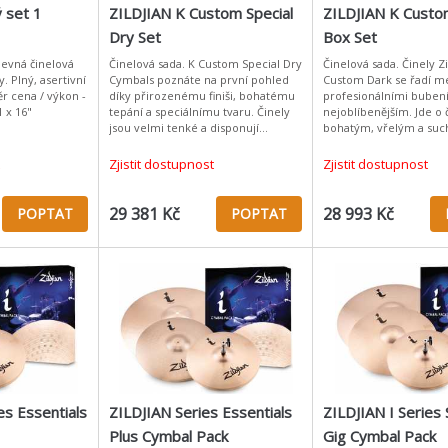
ý set 1
ZILDJIAN K Custom Special
ZILDJIAN K Custo
Dry Set
Box Set
. evná činelová
Činelová sada. K Custom Special Dry
Činelová sada. Činely Zi
. Plný, asertivní
Cymbals poznáte na první pohled
Custom Dark se řadí m
r cena / výkon -
díky přirozenému finiši, bohatému
profesionálními bubení
1 x 16"
tepání a speciálnímu tvaru. Činely
nejoblíbenějším. Jde o č
jsou velmi tenké a disponují
bohatým, vřelým a su
rychlým attackem, za nímž se tón s
zvukem, který je napro
přiměřeným dozvukem
pro tradiční turecké čin
Zjistit dostupnost
Zjistit dostupnost
století. Ř
29 381 Kč
28 993 Kč
POPTAT
POPTAT
es Essentials
ZILDJIAN Series Essentials
ZILDJIAN I Series
Plus Cymbal Pack
Gig Cymbal Pack