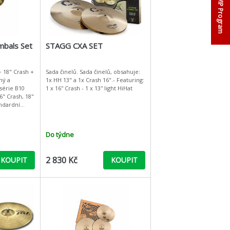
VIP Program
mbals Set
STAGG CXA SET
+ 18" Crash +
Sada činelů. Sada činelů, obsahuje:
ný a
1x HH 13" a 1x Crash 16".- Featuring:
série B10
1 x 16'' Crash - 1 x 13'' light HiHat
16" Crash, 18"
andardní
riál -
Do týdne
2 830 Kč
KOUPIT
KOUPIT