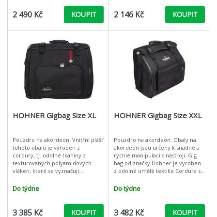
2 490 Kč
2 146 Kč
KOUPIT
KOUPIT
HOHNER Gigbag Size XL
HOHNER Gigbag Size XXL
Pouzdro na akordeon. Vnitřní plášť
Pouzdro na akordeon. Obaly na
tohoto obalu je vyroben z
akordeon jsou určeny k snadné a
cordury, tj. odolné tkaniny z
rychlé manipulaci s nástroji. Gig
texturovaných polyamidových
bag od značky Hohner je vyroben
vláken, které se vyznačují
z odolné umělé textilie Cordura s
obrovskou pevností a odolností
vnitřní vycpávkou a vyztužením,
vůči otěru a jiným mechanickým
takže i v případě nenadálé
Do týdne
Do týdne
rizikům pošk
3 385 Kč
3 482 Kč
KOUPIT
KOUPIT