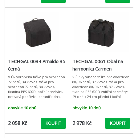
TECHGAL 0034 Arnaldo 35
TECHGAL 0061 Obal na
černá
harmoniku Carmen
V ČR vyrobená taška pro akordeon
V ČR vyrobená taška pro akordeon
72 basů, 34 kláves. taška pro
80, 96 basů, 37 kláves. taška pro
akordeon 72 basů, 34 kláves,
akordeon 80, 96 basů, 37 kláves,
tkanina PES 600D, boční otevírání,
tkanina PES 600D vnitřní rozměry:
netkaná podšívka, chrániče dna,
49 x 44 x 24 cm přední i boční
polstrování 20 mm Polyuretan ,
otevírání zesílený zip polstrování
díky němuž se dá obal lépe
20 mm pěnový P
obvykle 10 dnů
obvykle 10 dnů
2 058 Kč
2 978 Kč
KOUPIT
KOUPIT