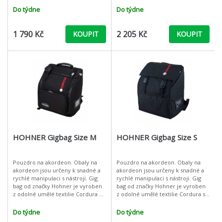
ramena, rukojetí pro přenos,
rukojetí na přenos, pevným z
Do týdne
Do týdne
pevným z
1 790 Kč
2 205 Kč
KOUPIT
KOUPIT
HOHNER Gigbag Size M
HOHNER Gigbag Size S
Pouzdro na akordeon. Obaly na
Pouzdro na akordeon. Obaly na
akordeon jsou určeny k snadné a
akordeon jsou určeny k snadné a
rychlé manipulaci s nástroji. Gig
rychlé manipulaci s nástroji. Gig
bag od značky Hohner je vyroben
bag od značky Hohner je vyroben
z odolné umělé textilie Cordura s
z odolné umělé textilie Cordura s
vnitřní vycpávkou a vyztužením,
vnitřní vycpávkou a vyztužením,
takže i v případě nenadálé
takže i v případě nenadálé
Do týdne
Do týdne