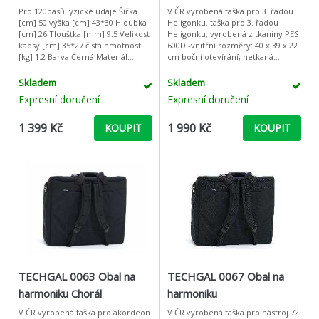
Pro 120basů. yzické údaje Šířka
V ČR vyrobená taška pro 3. řadou
[cm] 50 výška [cm] 43*30 Hloubka
Heligonku. taška pro 3. řadou
[cm] 26 Tloušťka [mm] 9.5 Velikost
Heligonku, vyrobená z tkaniny PES
kapsy [cm] 35*27 čistá hmotnost
600D -vnitřní rozměry: 40 x 39 x 22
[kg] 1.2 Barva Černá Materiál
cm boční otevírání, netkaná
Oxford tkanina
podšívkachrániče dna polstrování
20 mm Polyuretan , dík
Skladem
Skladem
Expresní doručení
Expresní doručení
1 399 Kč
1 990 Kč
KOUPIT
KOUPIT
TECHGAL 0063 Obal na
TECHGAL 0067 Obal na
harmoniku Chorál
harmoniku
V ČR vyrobená taška pro akordeon
V ČR vyrobená taška pro nástroj 72