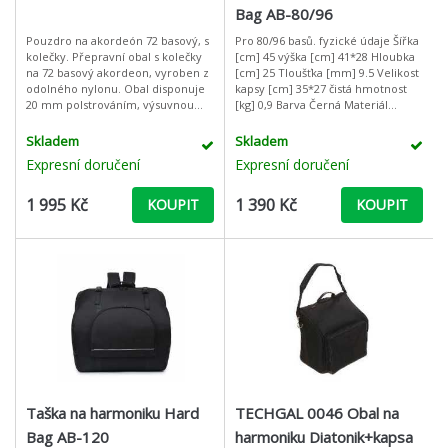
Bag AB-80/96
Pouzdro na akordeón 72 basový, s
Pro 80/96 basů. fyzické údaje Šířka
kolečky. Přepravní obal s kolečky
[cm] 45 výška [cm] 41*28 Hloubka
na 72 basový akordeon, vyroben z
[cm] 25 Tloušťka [mm] 9.5 Velikost
odolného nylonu. Obal disponuje
kapsy [cm] 35*27 čistá hmotnost
20 mm polstrováním, výsuvnou
[kg] 0,9 Barva Černá Materiál
rukojetí, popruhy na ramena,
Oxford tkanina
rukojetí na přenos, pevným zip
Skladem
Skladem
Expresní doručení
Expresní doručení
1 995 Kč
1 390 Kč
KOUPIT
KOUPIT
Taška na harmoniku Hard
TECHGAL 0046 Obal na
Bag AB-120
harmoniku Diatonik+kapsa