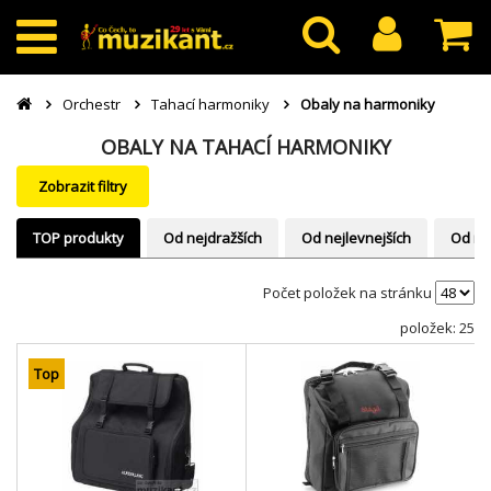
Orchestr
Tahací harmoniky
Obaly na harmoniky
OBALY NA TAHACÍ HARMONIKY
Zobrazit filtry
TOP produkty
Od nejdražších
Od nejlevnejších
Od ne
Počet položek na stránku
položek: 25
Top