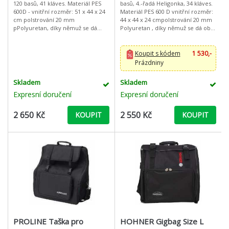
120 basů, 41 kláves. Materiál PES
basů, 4.-řadá Heligonka, 34 kláves.
600D - vnitřní rozměr: 51 x 44 x 24
Materiál PES 600 D vnitřní rozměr:
cm polstrování 20 mm
44 x 44 x 24 cmpolstrování 20 mm
pPolyuretan, díky němuž se dá
Polyuretan , díky němuž se dá obal
opbal snadno posládatpřední i
lépe poskládat přední i boční
boční zapínání zesílený zip
zapínání,
Koupit s kódem
1 530,-
Prázdniny
Skladem
Skladem
Expresní doručení
Expresní doručení
2 650 Kč
2 550 Kč
KOUPIT
KOUPIT
PROLINE Taška pro
HOHNER Gigbag Size L