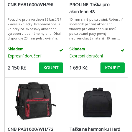
CNB PAB1600/WH/96
PROLINE Taška pro
akordeon 48
Pouzdro pro akordeon 96 basů/37
10 mm silné polstrování. Robustní
kláves s kolečky. Přepravní obal s
společník pro váš akordeon!
kolečky na 96 basový akordeon,
vhodný pro akordeon 48 basů
vyroben z odolného nylonu. Obal
polstrované pásy pevný
disponuje 20 mm polstrováním,
nepromokavý materiál 10 mm
výsuvnou rukojetí, popruhy na
silné polstrování 2 úložné kapsy na
ramena, rukojetí na přenos, pe
přední straně. Vnitřní rozměry:
Skladem
Skladem
výška 41 c
Expresní doručení
Expresní doručení
2 150 Kč
1 690 Kč
KOUPIT
KOUPIT
CNB PAB1600/WH/72
Taška na harmoniku Hard