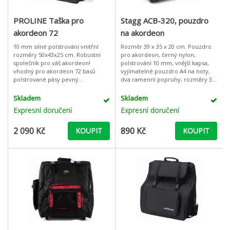
PROLINE Taška pro
Stagg ACB-320, pouzdro
akordeon 72
na akordeon
10 mm silné polstrování vnitřní
Rozměr 39 x 35 x 20 cm. Pouzdro
rozměry 50x43x25 cm. Robustní
pro akordeon, černý nylon,
společník pro váš akordeon!
polstrování 10 mm, vnější kapsa,
vhodný pro akordeon 72 basů
vyjímatelné pouzdro A4 na noty,
polstrované pásy pevný
dva ramenní popruhy, rozměry 39
nepromokavý materiál 10 mm
x 35 x 20 cm.: Rozměry: 390 x 350 x
silné polstrování 1 úložná kapsa na
200 mm Polstrování: 10 mm
Skladem
Skladem
přední straně
Expresní doručení
Expresní doručení
2 090 Kč
890 Kč
KOUPIT
KOUPIT