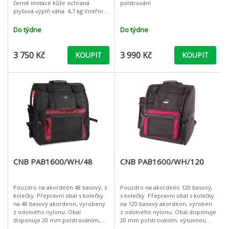
černé imitace kůže ochraná
polstrování
plyšová výplň váha: 4,7 kg Vnitřní
rozměry: 51,5 x 47 x 25 cm
Do týdne
Do týdne
3 750 Kč
3 990 Kč
KOUPIT
KOUPIT
CNB PAB1600/WH/48
CNB PAB1600/WH/120
Pouzdro na akordeón 48 basový, s
Pouzdro na akordeón 120 basový,
kolečky. Přepravní obal s kolečky
s kolečky. Přepravní obal s kolečky
na 48 basový akordeon, vyrobený
na 120 basový akordeon, vyroben
z odolného nylonu. Obal
z odolného nylonu. Obal disponuje
disponuje 20 mm polstrováním,
20 mm polstrováním, výsuvnou
výsuvnou rukojetí, popruhy na
rukojetí, popruhy na ramena,