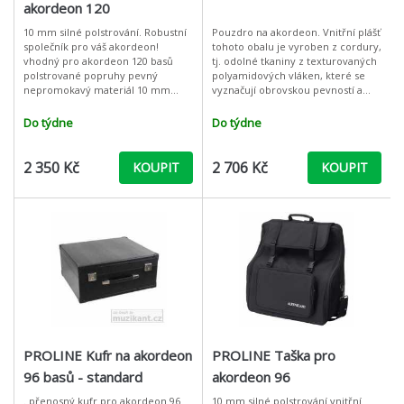
akordeon 120
10 mm silné polstrování. Robustní
Pouzdro na akordeon. Vnitřní plášť
společník pro váš akordeon!
tohoto obalu je vyroben z cordury,
vhodný pro akordeon 120 basů
tj. odolné tkaniny z texturovaných
polstrované popruhy pevný
polyamidových vláken, které se
nepromokavý materiál 10 mm
vyznačují obrovskou pevností a
silné polstrování 2 úložné kapsy na
odolností vůči otěru a jiným
přední straně vnitřní rozměry: (Š x
mechanickým rizikům pošk
Do týdne
Do týdne
V
2 350 Kč
2 706 Kč
KOUPIT
KOUPIT
PROLINE Kufr na akordeon
PROLINE Taška pro
96 basů - standard
akordeon 96
. přenosný kufr pro akordeon 96
10 mm silné polstrování vnitřní