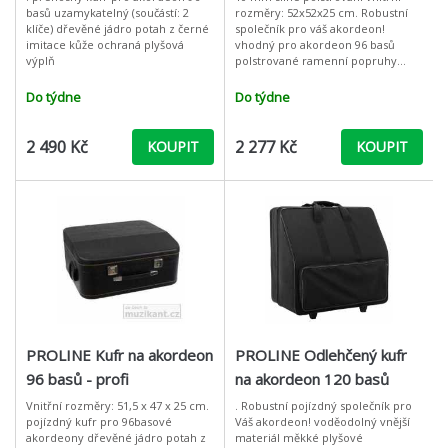
basů uzamykatelný (součástí: 2
rozměry: 52x52x25 cm. Robustní
klíče) dřevěné jádro potah z černé
společník pro váš akordeon!
imitace kůže ochraná plyšová
vhodný pro akordeon 96 basů
výplň
polstrované ramenní popruhy
pevný nepromokavý materiál 10
mm silné polstrování 2 úložné k
Do týdne
Do týdne
2 490 Kč
2 277 Kč
KOUPIT
KOUPIT
PROLINE Kufr na akordeon
PROLINE Odlehčený kufr
96 basů - profi
na akordeon 120 basů
Vnitřní rozměry: 51,5 x 47 x 25 cm.
. Robustní pojízdný společník pro
pojízdný kufr pro 96basové
Váš akordeon! voděodolný vnější
akordeony dřevěné jádro potah z
materiál měkké plyšové