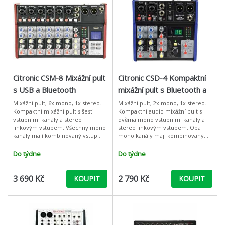
Citronic CSM-8 Mixážní pult
Citronic CSD-4 Kompaktní
s USB a Bluetooth
mixážní pult s Bluetooth a
DSP
Mixážní pult, 6x mono, 1x stereo.
Mixážní pult, 2x mono, 1x stereo.
Kompaktní mixážní pult s šesti
Kompaktní audio mixážní pult s
vstupními kanály a stereo
dvěma mono vstupními kanály a
linkovým vstupem. Všechny mono
stereo linkovým vstupem. Oba
kanály mají kombinovaný vstup
mono kanály mají kombinovaný
XLR / jack se samostatně
vstup XLR / jack se samostatně
přepínatelnou impedancí
přepínatelnou impedancí
Do týdne
Do týdne
mikrofonu / nástroj
mikrofonu /
3 690 Kč
2 790 Kč
KOUPIT
KOUPIT