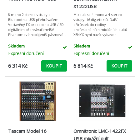
X1222USB
8 mono 2 stereo vstupy s
Mixpult se 4 mono a 4 stereo
Bluetooth a USB přehrávačem.
vstupy, 16 dig.efektů. Další
Vestavěný FX procesor a USB / SD
přírůstek do rodiny
digitálním přehrávačem48V
profesionálních mixážních pultů
Phantomové napájení3-pásmové
XENYX nyní navíc vybaven
ovládání a vyvážení 8 XLR
kompresorem a vestavěným USB
mikrofonních vstupů / linkových
rozhraním, 4 mono vstupy 3-pásm.
Skladem
Skladem
vstupů2 Stereo vs
EQ typu "B
Expresní doručení
Expresní doručení
6 314 Kč
6 814 Kč
KOUPIT
KOUPIT
Tascam Model 16
Omnitronic LMC-1422FX
USB mixážní pult