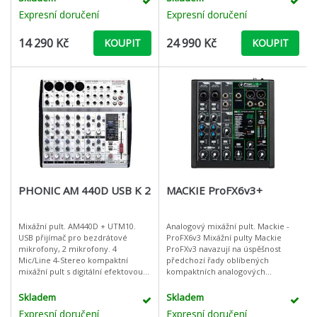
mixážní pultMožnost
flexibilního
Expresní doručení
Expresní doručení
14 290 Kč
24 990 Kč
KOUPIT
KOUPIT
PHONIC AM 440D USB K 2
MACKIE ProFX6v3+
Mixážní pult. AM440D + UTM10.
Analogový mixážní pult. Mackie -
USB přijímač pro bezdrátové
ProFX6v3 Mixážní pulty Mackie
mikrofony, 2 mikrofony. 4
ProFXv3 navazují na úspěšnost
Mic/Line 4-Stereo kompaktní
předchozí řady oblíbených
mixážní pult s digitální efektovou
kompaktních analogových
jednotkou.AM série mixážních
mixážních pultů, které díky součtu
pultů viniká svou kompaktností a
praktických funkcí platí za
Skladem
Skladem
všestrann
flexibilního
Expresní doručení
Expresní doručení