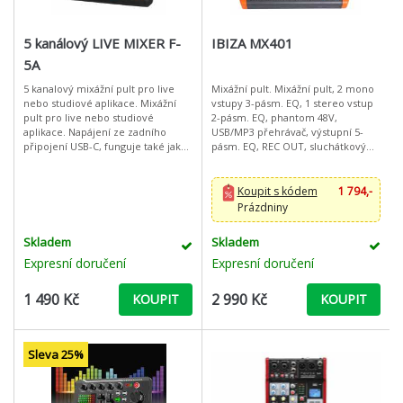
5 kanálový LIVE MIXER F-
IBIZA MX401
5A
5 kanalový mixážní pult pro live
Mixážní pult. Mixážní pult, 2 mono
nebo studiové aplikace. Mixážní
vstupy 3-pásm. EQ, 1 stereo vstup
pult pro live nebo studiové
2-pásm. EQ, phantom 48V,
aplikace. Napájení ze zadního
USB/MP3 přehrávač, výstupní 5-
připojení USB-C, funguje také jako
pásm. EQ, REC OUT, sluchátkový
USB audio rozhraní pro přímé
výstup, LED indikátor.
nahrávání a přehrávání z
notebook
Koupit s kódem
1 794,-
Prázdniny
Skladem
Skladem
Expresní doručení
Expresní doručení
1 490 Kč
2 990 Kč
KOUPIT
KOUPIT
Sleva 25%