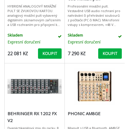
HYBRIDNÍ ANALOGOVÝ MIXÁŽNÍ
Profesionální mixážní pult.
PULT SE ZVUKOVOU KARTOU.
Vestavěné USB audio rozhraní pro
analogový mxážní pult vybavený
nahrávání či přehrávání soubourů
digitálním záznamovým zařízením
z počítače (PC či MAC). Mikrofonní
a USB rozhraním pro připojení k
vstupy s kompresorem, +48 V
počítači. Nabízí k využití osm mono
phantom napájení. Detekce
a dva stereo kanály osazené
zpětné vazby, efekt 3D
Skladem
Skladem
nízkošumo
prostorového z
Expresní doručení
Expresní doručení
22 081 Kč
7 290 Kč
KOUPIT
KOUPIT
BEHRINGER RX 1202 FX
PHONIC AM8GE
V2
Dvanáctikanálový mix do racku. 8
Mixpult s USB a Bluetooth. AM8GE