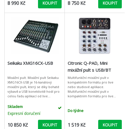
8 990 Kč
8 750 Kč
KOUPIT
KOUPIT
Seikaku XMG16CX-USB
Citronic Q-PAD, Mini
mixážní pult s USB/BT
Mixážní pult. Mixážní pult Seikaku
Multifunkční mixážní pult v
XMG16CX-USB je 16-kanálový
kompaktním formátu pro live
mixážní pult, který se díky bohaté
nebo studiové aplikace.
výbavě a USB konektivitě hodí pro
Multifunkční mixážní pult v
celou řadu aplikací od live
kompaktním formátu pro live
produkcí, až po studiovou práci.
nebo studiové aplikace. Napájení
První část pultu je tvoře
ze zadního připojení USB-C,
Skladem
funguje také jako USB a
Do týdne
Expresní doručení
10 850 Kč
1 519 Kč
KOUPIT
KOUPIT