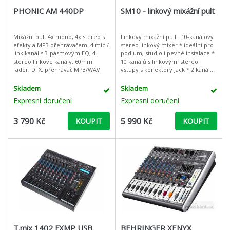
PHONIC AM 440DP
SM10 - linkový mixážní pult
Mixážní pult 4x mono, 4x stereo s
Linkový mixážní pult . 10-kanálový
efekty a MP3 přehrávačem. 4 mic /
stereo linkový mixer * ideální pro
link kanál s 3-pásmovým EQ, 4
podium, studio i pevné instalace *
stereo linkové kanály, 60mm
10 kanálů s linkovými stereo
fader, DFX, přehrávač MP3/WAV
vstupy s konektory Jack * 2 kanály
vybaveny XLR mikrofonní vstupy *
ovladač „Balance“
Skladem
Skladem
Expresní doručení
Expresní doručení
3 790 Kč
5 990 Kč
KOUPIT
KOUPIT
T.mix 1402 FXMP USB
BEHRINGER XENYX