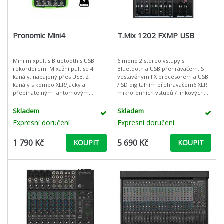
Pronomic Mini4
T.Mix 1202 FXMP USB
Mini mixpult s Bluetooth s USB
6 mono 2 stereo vstupy s
rekordérem. Mixážní pult se 4
Bluetooth a USB přehrávačem. S
kanály, napájený přes USB, 2
vestavěným FX procesorem a USB
kanály s kombo XLR/Jacky a
/ SD digitálním přehrávačem6 XLR
přepínatelným fantomovým
mikrofonních vstupů / linkových
napájením a stereo vstup,
vstupů48V fantomové napájení3-
integrovaný přehrávač a rekordér
pásmová ekvalizace a vyvážení2
Skladem
Skladem
médií s Bluetooth&r
stereo
Expresní doručení
Expresní doručení
1 790 Kč
5 690 Kč
KOUPIT
KOUPIT