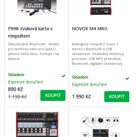
F998 zvuková karta s
NOVOX M4 MKII
mixpultem
Zabudované Bluetooth . ideální
Analogový mixpult 2 mono 1
pro telefony nabo pro Ipad či
stereo s Bluetooth a USB
Iphone nebo Xbox. Funfuje i na
záznamem. Vestavěný efektový
baterie
procesor, USB MP3 přehrávač,
Bluetooth, digitální záznamový
systém součtu a grafický ekvalizér
jsou jen některé z funkcí mixéru
Skladem
Skladem
připravenéh
Expresní doručení
Expresní doručení
890 Kč
KOUPIT
1 190 Kč
1 990 Kč
KOUPIT