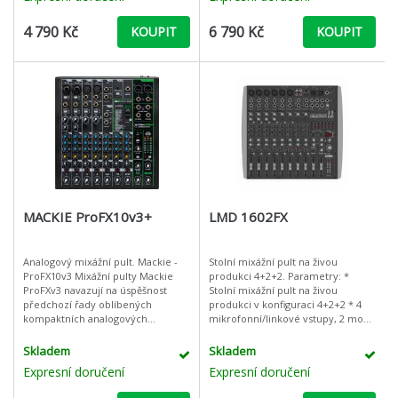
4 790 Kč
6 790 Kč
KOUPIT
KOUPIT
MACKIE ProFX10v3+
LMD 1602FX
Analogový mixážní pult. Mackie -
Stolní mixážní pult na živou
ProFX10v3 Mixážní pulty Mackie
produkci 4+2+2. Parametry: *
ProFXv3 navazují na úspěšnost
Stolní mixážní pult na živou
předchozí řady oblíbených
produkci v konfiguraci 4+2+2 * 4
kompaktních analogových
mikrofonní/linkové vstupy, 2 mono
mixážních pultů, které díky součtu
mic/stereo line vstupy a 2 stereo
praktických funkcí platí za
line vstupy * každý vst
Skladem
Skladem
flexibilního
Expresní doručení
Expresní doručení