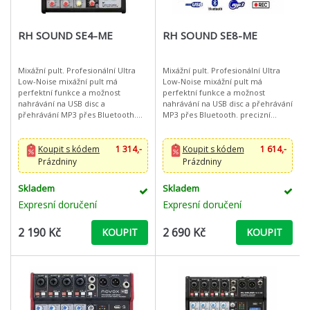
RH SOUND SE4-ME
RH SOUND SE8-ME
Mixážní pult. Profesionální Ultra
Mixážní pult. Profesionální Ultra
Low-Noise mixážní pult má
Low-Noise mixážní pult má
perfektní funkce a možnost
perfektní funkce a možnost
nahrávání na USB disc a
nahrávání na USB disc a přehrávání
přehrávání MP3 přes Bluetooth.
MP3 přes Bluetooth. precizní
precizní zpracování a kvalitní
zpracování a kvalitní
potenciometry zaručují
potenciometry zaručují bezchybný
bezchybný prov
provo
Koupit s kódem
1 314,-
Koupit s kódem
1 614,-
Prázdniny
Prázdniny
Skladem
Skladem
Expresní doručení
Expresní doručení
2 190 Kč
2 690 Kč
KOUPIT
KOUPIT