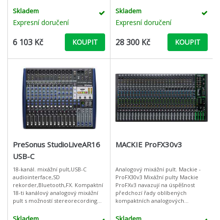
MIC, 7x LINE, 2xPHONO, 1x USB
Maximum of 66 dB of gain per
vstup. Zabudovaný USB/SD/MP3
input * Premium Lundahl inp
Skladem
Skladem
přehrávač/
Expresní doručení
Expresní doručení
6 103 Kč
28 300 Kč
KOUPIT
KOUPIT
PreSonus StudioLiveAR16
MACKIE ProFX30v3
USB-C
18-kanál. mixážní pult,USB-C
Analogový mixážní pult. Mackie -
audiointerface,SD
ProFX30v3 Mixážní pulty Mackie
rekorder,Bluetooth,FX. Kompaktní
ProFXv3 navazují na úspěšnost
18-ti kanálový analogový mixážní
předchozí řady oblíbených
pult s možností stereorecordingu
kompaktních analogových
na SD kartu, Multirecording
mixážních pultů, které díky součtu
pomocí USB-C18-ti kanálový
praktických funkcí platí za
Skladem
Skladem