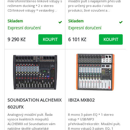
mikrofonní/stereo linkové vstupy s
mixážní pult s napájením přes usb
režimem ducking * 2 x stereo
pro určený pro audio / video
CD/linkové vstupy * vestavěný
produkci, živé ozvučení a
reproduktor a sluchátkový výstup
streamování. Tento miniaturní
pro volitelný monitoring
mixážní pult s osmi kanály, dvěma
Skladem
Skladem
jednotlivých zon *
mikrof
Expresní doručení
Expresní doručení
9 290 Kč
6 101 Kč
KOUPIT
KOUPIT
SOUNDSATION ALCHEMIX
IBIZA MX802
602UFX
Analogový mixážní pult. Řada
8 mono 3-pásm EQ * 1 stereo
vysoce kvalitních mixpultů
vstup * USB/MP3
ALCHEMIX od Soundsation vám
přehrávač/rekordér. Mixážní pult,
nabídne skvělé uživatelské
8 mono vstupů 3-pásm. EQ, 1