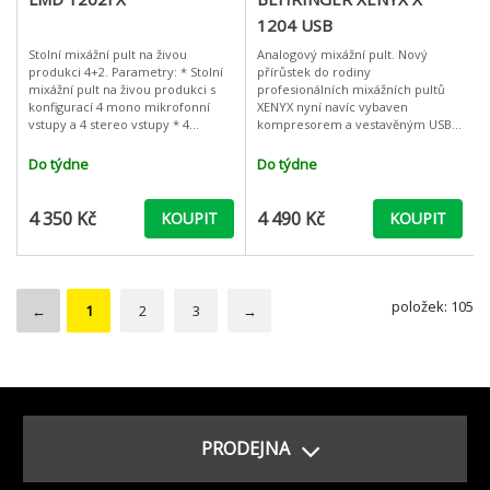
1204 USB
Stolní mixážní pult na živou
Analogový mixážní pult. Nový
produkci 4+2. Parametry: * Stolní
přírůstek do rodiny
mixážní pult na živou produkci s
profesionálních mixážních pultů
konfigurací 4 mono mikrofonní
XENYX nyní navíc vybaven
vstupy a 4 stereo vstupy * 4
kompresorem a vestavěným USB
mikrofonní vstupy s širokou škálou
rozhraním Popis a technická data:
nastavením citlivosti ov
4 mono vstupy 3-pásm.
Do týdne
Do týdne
4 350 Kč
4 490 Kč
KOUPIT
KOUPIT
položek: 105
←
1
2
3
→
PRODEJNA