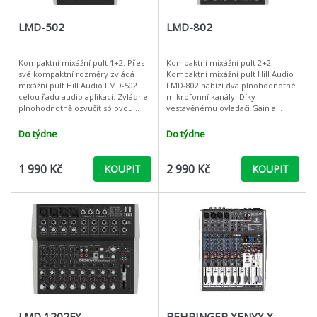
LMD-502
LMD-802
Kompaktní mixážní pult 1+2. Přes
Kompaktní mixážní pult 2+2.
své kompaktní rozměry zvládá
Kompaktní mixážní pult Hill Audio
mixážní pult Hill Audio LMD-502
LMD-802 nabízí dva plnohodnotné
celou řadu audio aplikací. Zvládne
mikrofonní kanály. Díky
plnohodnotně ozvučit sólovou
vestavěnému ovladači Gain a
produkci zpívajícího klávesisty,
vstupy s konektory XLR i Jack, lze
stejně jako výrobu podkastů,
na obou mikrofonních kanálech
Do týdne
Do týdne
nastavit
1 990 Kč
2 990 Kč
KOUPIT
KOUPIT
LMD 1202FX
BEHRINGER XENYX X