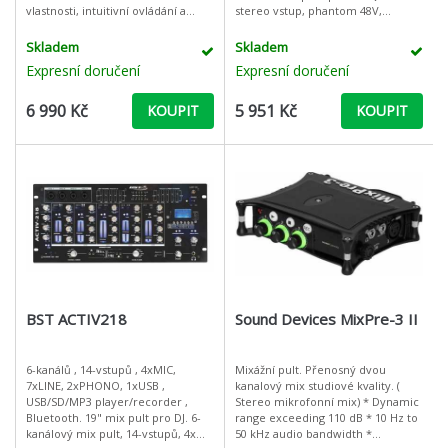
vlastnosti, intuitivní ovládání a
stereo vstup, phantom 48V,
brilantní efektový procesor.
USB/MP3 přehrávač/rekordér,
Mikrofonní vstupy disponují ultra
Bluetooth, výstupní 7-pásm. EQ,
Skladem
Skladem
tichým předz
echo efekt, reverb efekt, R
Expresní doručení
Expresní doručení
6 990 Kč
5 951 Kč
KOUPIT
KOUPIT
BST ACTIV218
Sound Devices MixPre-3 II
6-kanálů , 14-vstupů , 4xMIC,
Mixážní pult. Přenosný dvou
7xLINE, 2xPHONO, 1xUSB ,
kanalový mix studiové kvality. (
USB/SD/MP3 player/recorder ,
Stereo mikrofonní mix) * Dynamic
Bluetooth. 19" mix pult pro DJ. 6-
range exceeding 110 dB * 10 Hz to
kanálový mix pult, 14-vstupů, 4x
50 kHz audio bandwidth *