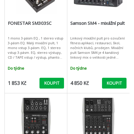
FONESTAR SM303SC
Samson SM4 - mixážní pult
1 mono 3-pásm EQ , 1 stereo vstup
Linkový mixážní pult pro ozvučení
3-pásm EQ. Malý mixážní pult, 1
fitness aplikací, restaurací, škol,
mono vstup 3-pásm. EQ, 1 stereo
nočních klubů, prodejen. Mixážní
vstup 3-pásm. EQ, stereo výstupy,
pult Samson SM4 je 4 kanálový
CD / TAPE vstup / výstup, phantom
linkový mix o velikosti jedné
20V. Audio USB vstup / výstup pro
poloviny 19 palcového racku. Je
připojení do PC.
navržený tak, aby se dal
Do týdne
Do týdne
1 853 Kč
4 850 Kč
KOUPIT
KOUPIT