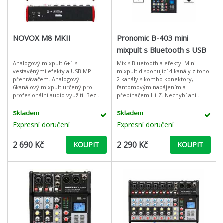
NOVOX M8 MKII
Pronomic B-403 mini
mixpult s Bluetooth s USB
rekordérem
Analogový mixpult 6+1 s
Mix s Bluetooth a efekty. Mini
vestavěnými efekty a USB MP
mixpult disponující 4 kanály z toho
přehrávačem. Analogový
2 kanály s kombo konektory,
6kanálový mixpult určený pro
fantomovým napájením a
profesionální audio využití. Bez
přepínačem Hi-Z. Nechybí ani
ohledu na to, zda plánujete
stereo vstup např. pro CD
koncertní turné, malé setkání,
přehrávač nebo klávesy. Předností
Skladem
Skladem
klubový koncert nebo mát
tohoto mixpul
Expresní doručení
Expresní doručení
2 690 Kč
2 290 Kč
KOUPIT
KOUPIT