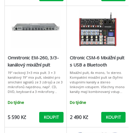
Omnitronic EM-260, 3/3-
Citronic CSM-6 Mixážní pult
kanálový mixážní pult
s USB a Bluetooth
19“ rackový 3+3 mix pult. 3 + 3
Mixážní pult, 4x mono, 1x stereo.
kanálový 19“ mix pult, ideální pro
Kompaktní mixážní pult se čtyřmi
smíchání signálů ze 3 zdrojů a ze 3
vstupními kanály a stereo
mikrofonů najednou, např. CD,
linkovým vstupem. Všechny mono
DVD, keyboard a 3 mikrofony
kanály mají kombinovaný vstup
apod. 2 pásmová korekce na
XLR / jack se samostatně
výstupu (basy, výšky). Ideální m
přepínatelnou impedancí
Do týdne
Do týdne
mikrofonu / nástr
5 590 Kč
2 490 Kč
KOUPIT
KOUPIT