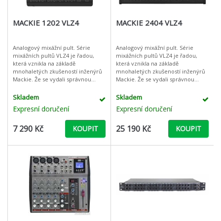
MACKIE 1202 VLZ4
MACKIE 2404 VLZ4
Analogový mixážní pult. Série
Analogový mixážní pult. Série
mixážních pultů VLZ4 je řadou,
mixážních pultů VLZ4 je řadou,
která vznikla na základě
která vznikla na základě
mnohaletých zkušeností inženýrů
mnohaletých zkušeností inženýrů
Mackie. Že se vydali správnou
Mackie. Že se vydali správnou
cestou potvrzuje i fakt, že jde o
cestou potvrzuje i fakt, že jde o
jednu z nejprodávanějších sérií
jednu z nejprodávanějších sérií
Skladem
Skladem
mixpul
mixpul
Expresní doručení
Expresní doručení
7 290 Kč
25 190 Kč
KOUPIT
KOUPIT