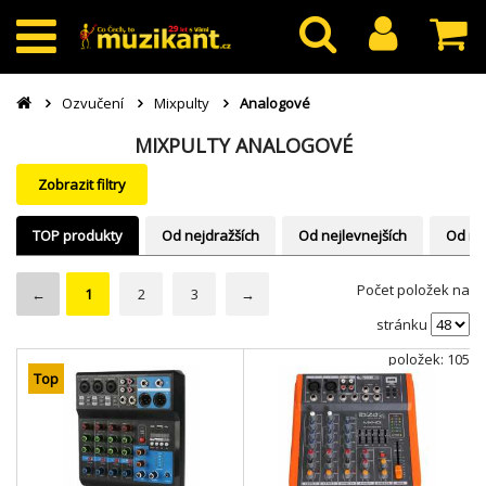
Ozvučení
Mixpulty
Analogové
MIXPULTY ANALOGOVÉ
Zobrazit filtry
TOP produkty
Od nejdražších
Od nejlevnejších
Od ne
Počet položek na
←
1
2
3
→
stránku
položek: 105
Top