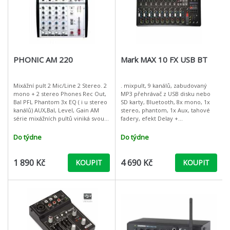
PHONIC AM 220
Mark MAX 10 FX USB BT
Mixážní pult 2 Mic/Line 2 Stereo. 2
. mixpult, 9 kanálů, zabudovaný
mono + 2 stereo Phones Rec Out,
MP3 přehrávač z USB disku nebo
Bal PFL Phantom 3x EQ ( i u stereo
SD karty, Bluetooth, 8x mono, 1x
kanálů) AUX,Bal, Level, Gain AM
stereo, phantom, 1x Aux, tahové
série mixážních pultů viniká svou
fadery, efekt Delay +
kompaktností a všestranností. U
Repeat, sluchátkový výstup
s ovladačem hlasitosti, 5-pásmový
Do týdne
Do týdne
grafický
1 890 Kč
4 690 Kč
KOUPIT
KOUPIT