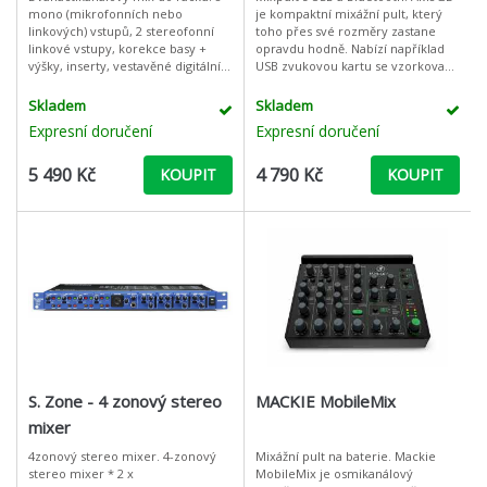
mono (mikrofonních nebo
je kompaktní mixážní pult, který
linkových) vstupů, 2 stereofonní
toho přes své rozměry zastane
linkové vstupy, korekce basy +
opravdu hodně. Nabízí například
výšky, inserty, vestavěné digitální
USB zvukovou kartu se vzorkovací
efekty (24bit).
frekvencí 24bit/48 kHz, možnost
zaznamenat mix přímo na USB
Skladem
Skladem
Expresní doručení
Expresní doručení
5 490 Kč
4 790 Kč
KOUPIT
KOUPIT
S. Zone - 4 zonový stereo
MACKIE MobileMix
mixer
4zonový stereo mixer. 4-zonový
Mixážní pult na baterie. Mackie
stereo mixer * 2 x
MobileMix je osmikanálový