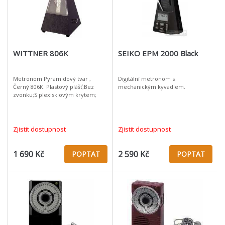
WITTNER 806K
SEIKO EPM 2000 Black
Metronom Pyramidový tvar ,
Digitální metronom s
Černý 806K. Plastový plášť;Bez
mechanickým kyvadlem.
zvonku;S plexisklovým krytem;
Zjistit dostupnost
Zjistit dostupnost
1 690 Kč
2 590 Kč
POPTAT
POPTAT