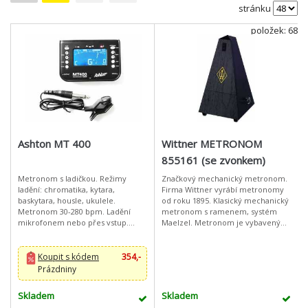
stránku
položek: 68
Ashton MT 400
Wittner METRONOM
855161 (se zvonkem)
Metronom s ladičkou. Režimy
Značkový mechanický metronom.
ladění: chromatika, kytara,
Firma Wittner vyrábí metronomy
baskytara, housle, ukulele.
od roku 1895. Klasický mechanický
Metronom 30-280 bpm. Ladění
metronom s ramenem, systém
mikrofonem nebo přes vstup.
Maelzel. Metronom je vybavený
Rozsah ladění A0-C8. Kalibrace
systémem, který umožnuje
A4=430-450Hz. Napájení 2x AAA
nastavení "cinknutí" na každou
(3V)Ashto
2.,3.,4
Koupit s kódem
354,-
Prázdniny
Skladem
Skladem