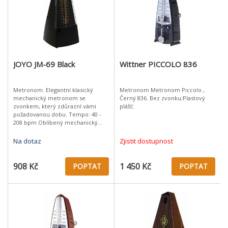
JOYO JM-69 Black
Wittner PICCOLO 836
Metronom. Elegantní klasický
Metronom Metronom Piccolo ,
mechanický metronom se
Černý 836. Bez zvonku;Plastový
zvonkem, který zdůrazní vámi
plášť;
požadovanou dobu. Tempo: 40 -
208 bpm Oblíbený mechanický
metronom se zvonkem, který
disponuje vysoce odolnou
Na dotaz
Zjistit dostupnost
konstrukcí a ultra přesným ud
908 Kč
1 450 Kč
POPTAT
POPTAT