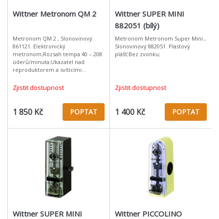
Wittner Metronom QM 2
Wittner SUPER MINI
882051 (bílý)
Metronom QM 2 , Slonovinový
Metronom Metronom Super Mini ,
861121. Elektronický
Slonovinový 882051. Plastový
metronom;Rozsah tempa 40 – 208
plášť;Bez zvonku;
úderů/minuta;Ukazatel nad
reproduktorem a svítícími
diodami;Volicí spínač optického a
akustického ukazatele;Přesnost +/-
Zjistit dostupnost
Zjistit dostupnost
0,02 %;Ladící tón/k
1 850 Kč
1 400 Kč
POPTAT
POPTAT
Wittner SUPER MINI
Wittner PICCOLINO