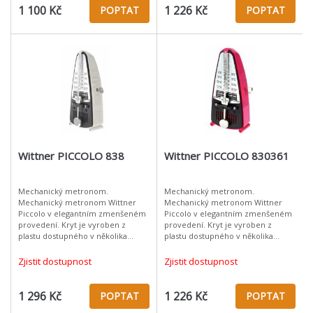
1 100 Kč
1 226 Kč
POPTAT
POPTAT
Wittner PICCOLO 838
Wittner PICCOLO 830361
Mechanický metronom.
Mechanický metronom.
Mechanický metronom Wittner
Mechanický metronom Wittner
Piccolo v elegantním zmenšeném
Piccolo v elegantním zmenšeném
provedení. Kryt je vyroben z
provedení. Kryt je vyroben z
plastu dostupného v několika
plastu dostupného v několika
barevných variantách. Materiál:
barevných variantách. Materiál:
plast Stříbrný Provedení bez
plast Růžová Provedení bez
Zjistit dostupnost
Zjistit dostupnost
zvonku
zvonku
1 296 Kč
1 226 Kč
POPTAT
POPTAT