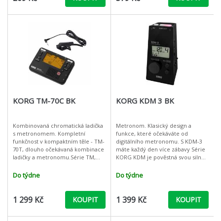
KORG TM-70C BK
KORG KDM 3 BK
Kombinovaná chromatická ladička
Metronom. Klasický design a
s metronomem. Kompletní
funkce, které očekáváte od
funkčnost v kompaktním těle - TM-
digitálního metronomu. S KDM-3
70T, dlouho očekávaná kombinace
máte každý den více zábavy Série
ladičky a metronomu.Série TM,
KORG KDM je pověstná svou silnou
která představuje přelomový
hlasitostí a jasně slyšitelným
koncept kombinované ladičky a
zvukem. S hrdostí vám
Do týdne
Do týdne
metronomu,
představujeme
1 299 Kč
1 399 Kč
KOUPIT
KOUPIT