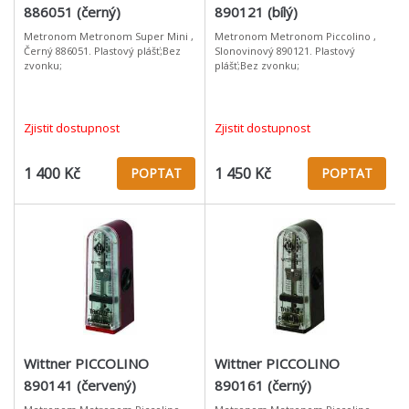
886051 (černý)
890121 (bílý)
Metronom Metronom Super Mini ,
Metronom Metronom Piccolino ,
Černý 886051. Plastový plášť;Bez
Slonovinový 890121. Plastový
zvonku;
plášť;Bez zvonku;
Zjistit dostupnost
Zjistit dostupnost
1 400 Kč
1 450 Kč
POPTAT
POPTAT
Wittner PICCOLINO
Wittner PICCOLINO
890141 (červený)
890161 (černý)