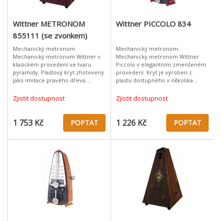
Wittner METRONOM
Wittner PICCOLO 834
855111 (se zvonkem)
Mechanický metronom.
Mechanický metronom.
Mechanický metronom Wittner v
Mechanický metronom Wittner
klasickém provedení ve tvaru
Piccolo v elegantním zmenšeném
pyramidy. Plastový kryt zhotovený
provedení. Kryt je vyroben z
jako imitace pravého dřeva.
plastu dostupného v několika
Materiál: plast Mahagon (imitace)
barevných variantách. Materiál:
Provedení se zvonkem, který
plast Červený Provedení bez
Zjistit dostupnost
Zjistit dostupnost
akcentuje p
zvonku
1 753 Kč
1 226 Kč
POPTAT
POPTAT