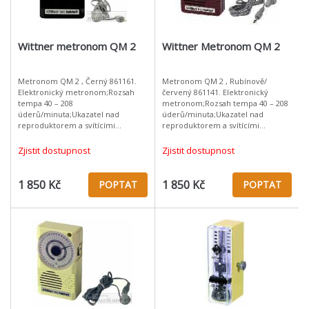
Wittner metronom QM 2
Wittner Metronom QM 2
Metronom QM 2 , Černý 861161.
Metronom QM 2 , Rubínově/
Elektronický metronom;Rozsah
červený 861141. Elektronický
tempa 40 – 208
metronom;Rozsah tempa 40 – 208
úderů/minuta;Ukazatel nad
úderů/minuta;Ukazatel nad
reproduktorem a svítícími
reproduktorem a svítícími
diodami;Volicí spínač optického a
diodami;Volicí spínač optického a
akustického ukazatele;Přesnost +/-
akustického ukazatele;Přesnost +/-
Zjistit dostupnost
Zjistit dostupnost
0,02 %;Ladící tón/komorní
0,02 %;Ladící
1 850 Kč
1 850 Kč
POPTAT
POPTAT