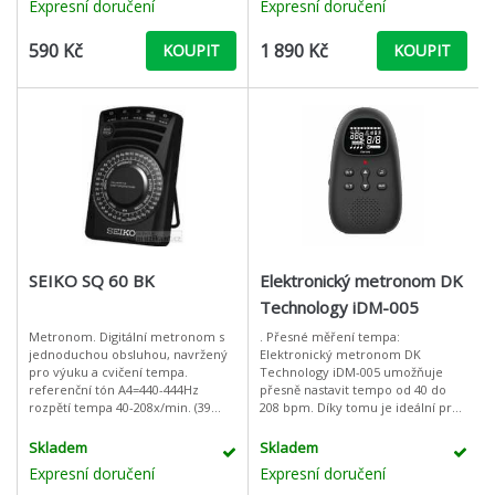
Expresní doručení
Expresní doručení
590 Kč
1 890 Kč
KOUPIT
KOUPIT
SEIKO SQ 60 BK
Elektronický metronom DK
Technology iDM-005
Metronom. Digitální metronom s
. Přesné měření tempa:
jednoduchou obsluhou, navržený
Elektronický metronom DK
pro výuku a cvičení tempa.
Technology iDM-005 umožňuje
referenční tón A4=440-444Hz
přesně nastavit tempo od 40 do
rozpětí tempa 40-208x/min. (39
208 bpm. Díky tomu je ideální pro
kroků) 5 zvukových variant klepání
cvičení pro začátečníky i pokročilé
tempa a 2 typy zvuku s k
hudebníky, což vám umožní
Skladem
Skladem
přesně přizpůsobi
Expresní doručení
Expresní doručení