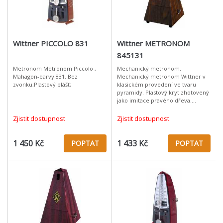
Wittner PICCOLO 831
Wittner METRONOM
845131
Metronom Metronom Piccolo ,
Mechanický metronom.
Mahagon-barvy 831. Bez
Mechanický metronom Wittner v
zvonku;Plastový plášť;
klasickém provedení ve tvaru
pyramidy. Plastový kryt zhotovený
jako imitace pravého dřeva.
Materiál: plast Ořech (imitace)
Provedení bez zvonku
Zjistit dostupnost
Zjistit dostupnost
1 450 Kč
1 433 Kč
POPTAT
POPTAT