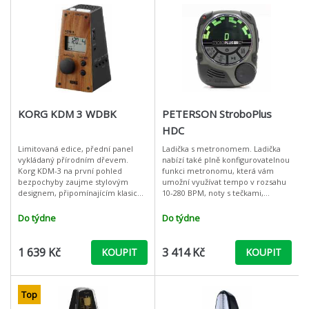
KORG KDM 3 WDBK
PETERSON StroboPlus
HDC
Limitovaná edice, přední panel
Ladička s metronomem. Ladička
vykládaný přírodním dřevem.
nabízí také plně konfigurovatelnou
Korg KDM-3 na první pohled
funkci metronomu, která vám
bezpochyby zaujme stylovým
umožní využívat tempo v rozsahu
designem, připomínajícím klasický
10-280 BPM, noty s tečkami,
mechanický metronom, ihned
polyrytmy, akcenty a mnoho
poté vás ale zajisté překvapí
dalších funkcí, kterými můžete
Do týdne
Do týdne
množství funkcí,
tvořit ko
1 639 Kč
3 414 Kč
KOUPIT
KOUPIT
Top