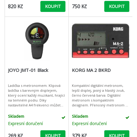
820 Kč
750 Kč
KOUPIT
KOUPIT
JOYO JMT-01 Black
KORG MA 2 BKRD
Ladička s metronomem. Klipová
Kompaktní digitální metronom,
ladička s barevným displejem,
lepší displej, jasný a hlasitý zvuk,
který ocení každý muzikant, hrající
černo červená barva. Digitální
na temném podiu. Díky
metronom s kompaktním
nastavitelné A4 frekvenci můžete
designem. Přenosný metronom s
sladit Váš nástroj s jiným
moderními funkcemi je vhodný na
nástrojem, který není laděn do
cvičení a nabízí jednoduché
Skladem
Skladem
komorního A
ovládání.
Expresní doručení
Expresní doručení
269 Kč
379 Kč
KOUPIT
KOUPIT