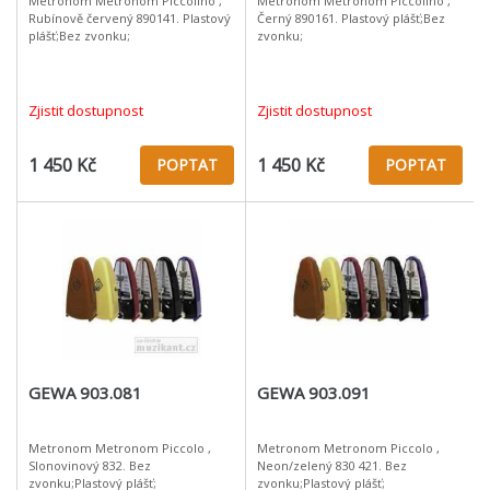
Metronom Metronom Piccolino ,
Metronom Metronom Piccolino ,
Rubínově červený 890141. Plastový
Černý 890161. Plastový plášť;Bez
plášť;Bez zvonku;
zvonku;
Zjistit dostupnost
Zjistit dostupnost
1 450 Kč
1 450 Kč
POPTAT
POPTAT
GEWA 903.081
GEWA 903.091
Metronom Metronom Piccolo ,
Metronom Metronom Piccolo ,
Slonovinový 832. Bez
Neon/zelený 830 421. Bez
zvonku;Plastový plášť;
zvonku;Plastový plášť;