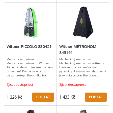
Wittner PICCOLO 830421
Wittner METRONOM
845161
Mechanický metronom.
Mechanický metronom.
Mechanický metronom Wittner
Mechanický metronom Wittner v
Piccolo v elegantním zmenšeném
klasickém provedení ve tvaru
provedení. Kryt je vyroben z
pyramidy. Plastový kryt zhotovený
plastu dostupného v několika
jako imitace pravého dřeva.
barevných variantách. Materiál:
Materiál: plastČerné dřevo
plast Neonově zelená Provedení
(imitace)Provedení bez
Zjistit dostupnost
Zjistit dostupnost
bez zvonku
zvonkuMechanický metro
1 226 Kč
1 433 Kč
POPTAT
POPTAT