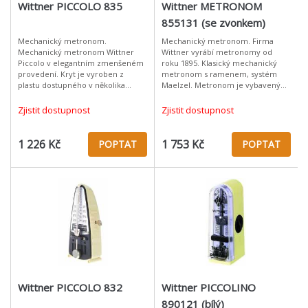
Wittner PICCOLO 835
Wittner METRONOM
855131 (se zvonkem)
Mechanický metronom.
Mechanický metronom. Firma
Mechanický metronom Wittner
Wittner vyrábí metronomy od
Piccolo v elegantním zmenšeném
roku 1895. Klasický mechanický
provedení. Kryt je vyroben z
metronom s ramenem, systém
plastu dostupného v několika
Maelzel. Metronom je vybavený
barevných variantách. Materiál:
systémem , který umožnuje
plast Světle hnědý Provedení bez
nastavení "cinknutí" na první dobu.
Zjistit dostupnost
Zjistit dostupnost
zvonku
Tempo se n
1 226 Kč
1 753 Kč
POPTAT
POPTAT
Wittner PICCOLO 832
Wittner PICCOLINO
890121 (bílý)