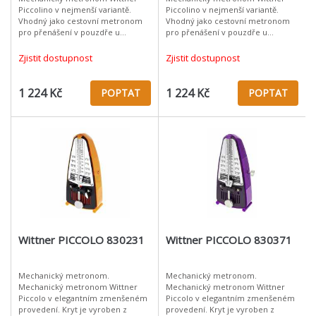
Piccolino v nejmenší variantě.
Piccolino v nejmenší variantě.
Vhodný jako cestovní metronom
Vhodný jako cestovní metronom
pro přenášení v pouzdře u
pro přenášení v pouzdře u
nástoje. Kryt je vyroben z plastu
nástoje. Kryt je vyroben z plastu
dostupného v několika barevných
dostupného v několika barevných
Zjistit dostupnost
Zjistit dostupnost
variantách. Mat
variantách. Mat
1 224 Kč
1 224 Kč
POPTAT
POPTAT
Wittner PICCOLO 830231
Wittner PICCOLO 830371
Mechanický metronom.
Mechanický metronom.
Mechanický metronom Wittner
Mechanický metronom Wittner
Piccolo v elegantním zmenšeném
Piccolo v elegantním zmenšeném
provedení. Kryt je vyroben z
provedení. Kryt je vyroben z