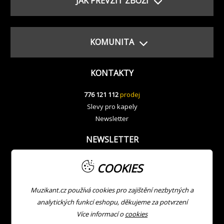
JAK PŘEVZÍT ZBOŽÍ
KOMUNITA
KONTAKTY
776 121 112
prodej
Slevy pro kapely
Newsletter
NEWSLETTER
COOKIES
Muzikant.cz používá cookies pro zajištění nezbytných a
analytických funkcí eshopu, děkujeme za potvrzení
Více informací o
cookies