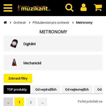
Orchestr
Příslušenství pro orchestr
Metronomy
METRONOMY
Digitální
Mechanické
Zobrazit filtry
TOP produkty
Od nejdražších
Od nejlevnejších
Od ne
Počet položek na
←
1
2
→