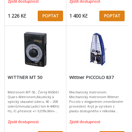
Zjistit dostupnost
Zjistit dostupnost
zvonku
1 226 Kč
1 400 Kč
POPTAT
POPTAT
WITTNER MT 50
Wittner PICCOLO 837
Metronom MT-50 , Černý 865061.
Mechanický metronom.
Quarz-Metronom;Akustický a
Mechanický metronom Wittner
optický ukazatel úderu, 40 – 208
Piccolo v elegantním zmenšeném
úderů/minuta;Ladící tón A-440Hz
provedení. Kryt je vyroben z
Hz, IC-přesnost +/- 0,05%;Mini-
plastu dostupného v několika
zásuvka pro sluchátka ( sluchátka
barevných variantách. Materiál:
jsou součástí dodávky );Bez bate
plast Modrý Provedení bez zvonku
Zjistit dostupnost
Zjistit dostupnost