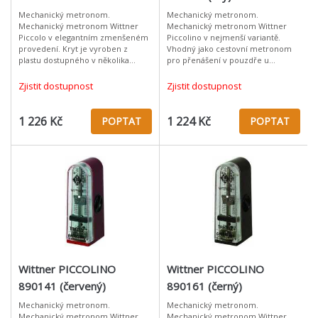
Mechanický metronom.
Mechanický metronom.
Mechanický metronom Wittner
Mechanický metronom Wittner
Piccolo v elegantním zmenšeném
Piccolino v nejmenší variantě.
provedení. Kryt je vyroben z
Vhodný jako cestovní metronom
plastu dostupného v několika
pro přenášení v pouzdře u
barevných variantách. Materiál:
nástoje. Kryt je vyroben z plastu
plast Slonová kost Provedení bez
dostupného v několika barevných
Zjistit dostupnost
Zjistit dostupnost
zvonku
variantách. Mat
1 226 Kč
1 224 Kč
POPTAT
POPTAT
Wittner PICCOLINO
Wittner PICCOLINO
890141 (červený)
890161 (černý)
Mechanický metronom.
Mechanický metronom.
Mechanický metronom Wittner
Mechanický metronom Wittner