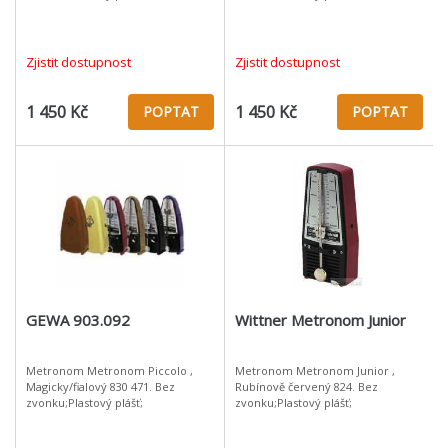
Zjistit dostupnost
Zjistit dostupnost
1 450 Kč
1 450 Kč
POPTAT
POPTAT
GEWA 903.092
Wittner Metronom Junior
Metronom Metronom Piccolo ,
Metronom Metronom Junior ,
Magicky/fialový 830 471. Bez
Rubínově červený 824. Bez
zvonku;Plastový plášť;
zvonku;Plastový plášť;