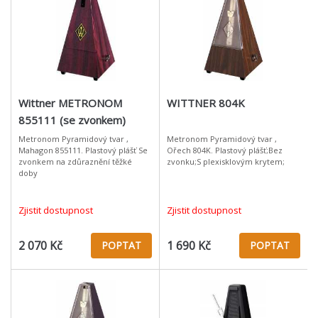
Wittner METRONOM
WITTNER 804K
855111 (se zvonkem)
Metronom Pyramidový tvar ,
Metronom Pyramidový tvar ,
Mahagon 855111. Plastový plášť Se
Ořech 804K. Plastový plášť;Bez
zvonkem na zdůraznění těžké
zvonku;S plexisklovým krytem;
doby
Zjistit dostupnost
Zjistit dostupnost
2 070 Kč
1 690 Kč
POPTAT
POPTAT