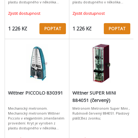
plastu dostupného v několika
plastu dostupného v několika
barevných variantách. Materiál:
barevných variantách. Materiál:
plast Oranžová Provedení bez
plast Fialová Provedení bez
Zjistit dostupnost
Zjistit dostupnost
zvonku
zvonku
1 226 Kč
1 226 Kč
POPTAT
POPTAT
Wittner PICCOLO 830391
Wittner SUPER MINI
884051 (červený)
Mechanický metronom.
Metronom Metronom Super Mini ,
Mechanický metronom Wittner
Rubínově červený 884051. Plastový
Piccolo v elegantním zmenšeném
plášť;Bez zvonku;
provedení. Kryt je vyroben z
plastu dostupného v několika
barevných variantách. Materiál:
plast Tyrkysová Provedení bez