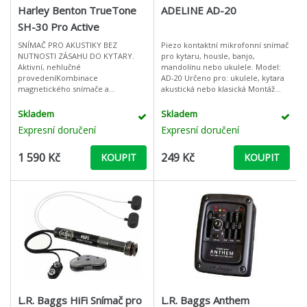
Harley Benton TrueTone
ADELINE AD-20
SH-30 Pro Active
SNÍMAČ PRO AKUSTIKY BEZ
Piezo kontaktní mikrofonní snímač
NUTNOSTI ZÁSAHU DO KYTARY.
pro kytaru, housle, banjo,
Aktivní, nehlučné
mandolínu nebo ukulele. Model:
provedeníKombinace
AD-20 Určeno pro: ukulele, kytara
magnetického snímače a
akustická nebo klasická Montáž
mikrofonu, který zaznamenává
bez porušení nástroje. Snímač je
rezonanci tělaIntegrovanÉ volume
opatřen samolepící fólií
Skladem
Skladem
a mikrokontrolérFunguje na 2x
Expresní doručení
Expresní doručení
CR2032 baterieDob
1 590 Kč
249 Kč
KOUPIT
KOUPIT
L.R. Baggs HiFi Snímač pro
L.R. Baggs Anthem