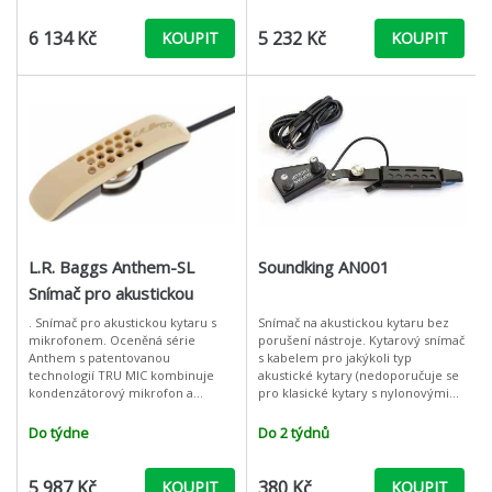
6 134 Kč
5 232 Kč
KOUPIT
KOUPIT
L.R. Baggs Anthem-SL
Soundking AN001
Snímač pro akustickou
kytaru
. Snímač pro akustickou kytaru s
Snímač na akustickou kytaru bez
mikrofonem. Oceněná série
porušení nástroje. Kytarový snímač
Anthem s patentovanou
s kabelem pro jakýkoli typ
technologií TRU MIC kombinuje
akustické kytary (nedoporučuje se
kondenzátorový mikrofon a
pro klasické kytary s nylonovými
snímač Element. Systém přináší
strunami). Jednoduchá montáž
autentický plný zvuk
přímo pod struny v rezonančním
Do týdne
Do 2 týdnů
kytary. Mikrofon je navržen pro
5 987 Kč
380 Kč
KOUPIT
KOUPIT