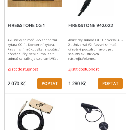
FIRE&STONE CG 1
FIRE&STONE 942.022
Akustický snímač F&S Koncertní
Akustický snímač F&S Universal AP-
kytara CG-1 , Koncertní kytara.
2 , Universal V2. Pasivní snímač,
Pasivní snímač kobylky;Je součástí
dřevěné pouzdro - javor, pro
dřevěné lišty;Není nutno lepit,
spousty akustických
snímač se zafixuje strunami;Včetně
nástrojů;Volume
odnimatelného kabelu (3,5 na 6,3
regulátor;Rozměry: 70 x 55 x 15
mm Jack, délka 2,50 m)
mm;Včetně odnimatelného kabelu
Zjistit dostupnost
Zjistit dostupnost
(3,5 na 6,3 mm Jack, dél
2 070 Kč
1 280 Kč
POPTAT
POPTAT