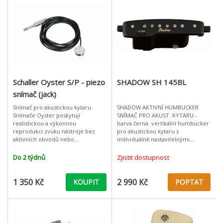
Schaller Oyster S/P - piezo
SHADOW SH 145BL
snímač (jack)
Snímač pro akustickou kytaru.
SHADOW AKTIVNÍ HUMBUCKER
Snímače Oyster poskytují
SNÍMAČ PRO AKUST. KYTARU -
realistickou a výkonnou
barva černá. vertikální humbucker
reprodukci zvuku nástroje bez
pro akustickou kytaru s
aktivních obvodů nebo
individuálně nastavitelnými
předzesilovačů. Vynikajícího
pólovými nástavci a
zvukového výsledku je dosaženo
potenciometrem hlasitosti
Do 2 týdnů
Zjistit dostupnost
dokonalou interakcí membrány,
umísťuje se do rezonančního otv
1 350 Kč
2 990 Kč
KOUPIT
POPTAT