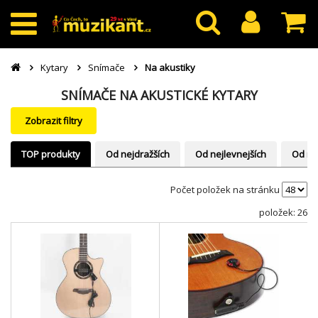
Kytary
Snímače
Na akustiky
SNÍMAČE NA AKUSTICKÉ KYTARY
Zobrazit filtry
TOP produkty
Od nejdražších
Od nejlevnejších
Od ne
Počet položek na stránku
položek: 26