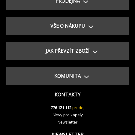
PRODEJNA
VŠE O NÁKUPU
JAK PŘEVZÍT ZBOŽÍ
KOMUNITA
KONTAKTY
776 121 112
prodej
Slevy pro kapely
Newsletter
NEWSLETTER