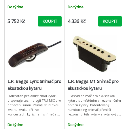
rezonančním otvoru kytary.
Element, ovladač hlasitosti
Součástí balení je i kabel, který se
namontovaný na zvukovém otvoru
Do týdne
Do týdne
jednoduše,
a miniaturní ko
5 752 Kč
4 336 Kč
KOUPIT
KOUPIT
L.R. Baggs Lyric Snímač pro
L.R. Baggs M1 Snímač pro
akustickou kytaru
akustickou kytaru
. Mikrofon pro akustickou kytaru
. Pasivní snímač pro akustickou
disponuje technologií TRU MIC pro
kytaru s umístěním v rezonančním
potlačení šumu. Přináší studiovou
otvoru kytary. Patentovaný
kvalitu zvuku při live
humbucking snímač přenáší
koncertech. Lyric není snímač ale
rezonanci těla kytary a kytarových
skutečný mikrofon s analogovým
strun, což přináší realistický zvuk
signálem. Systém obsahuje mikro
kytary po zapojení k zesilovači
Do týdne
Do týdne