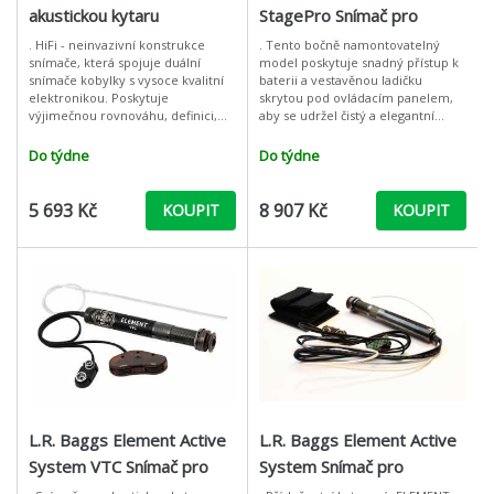
akustickou kytaru
StagePro Snímač pro
akustickou kytaru
. HiFi - neinvazivní konstrukce
. Tento bočně namontovatelný
snímače, která spojuje duální
model poskytuje snadný přístup k
snímače kobylky s vysoce kvalitní
baterii a vestavěnou ladičku
elektronikou. Poskytuje
skrytou pod ovládacím panelem,
výjimečnou rovnováhu, definici,
aby se udržel čistý a elegantní
dynamiku a odolnost vůči zpětné
vzhled. Stagepro Anthem je
vazbě. Díky zjednodušené instalaci
dodáván se snímačem TRU*MIC a
Do týdne
Do týdne
t
Element.
5 693 Kč
8 907 Kč
KOUPIT
KOUPIT
L.R. Baggs Element Active
L.R. Baggs Element Active
System VTC Snímač pro
System Snímač pro
akustickou kytaru
akustickou kytaru