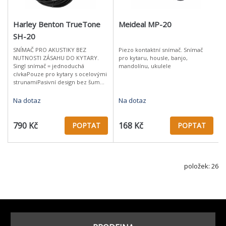
Harley Benton TrueTone
Meideal MP-20
SH-20
SNÍMAČ PRO AKUSTIKY BEZ
Piezo kontaktní snímač. Snímač
NUTNOSTI ZÁSAHU DO KYTARY.
pro kytaru, housle, banjo,
Singl snímač = jednoduchá
mandolínu, ukulele
cívkaPouze pro kytary s ocelovými
strunamiPasivní design bez šumu
(není vyžadován
předzesilovač)Javorový
Na dotaz
Na dotaz
dekorLehká instalaceVhodný pro
všechny
790 Kč
168 Kč
POPTAT
POPTAT
položek: 26