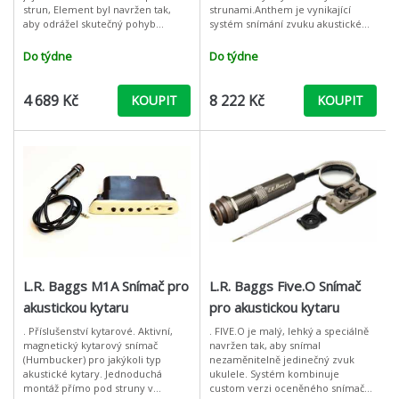
strun, Element byl navržen tak,
strunami.Anthem je vynikající
aby odrážel skutečný pohyb
systém snímání zvuku akustické
ozvučnice během hry. Srdcem
kytary. Kytaristovi dává k dispozici
snímače je flexibilní senzor o ten
dva snímače: Element a TRU M
Do týdne
Do týdne
4 689 Kč
8 222 Kč
KOUPIT
KOUPIT
L.R. Baggs M1A Snímač pro
L.R. Baggs Five.O Snímač
akustickou kytaru
pro akustickou kytaru
. Příslušenství kytarové. Aktivní,
. FIVE.O je malý, lehký a speciálně
magnetický kytarový snímač
navržen tak, aby snímal
(Humbucker) pro jakýkoli typ
nezaměnitelně jedinečný zvuk
akustické kytary. Jednoduchá
ukulele. Systém kombinuje
montáž přímo pod struny v
custom verzi oceněného snímače