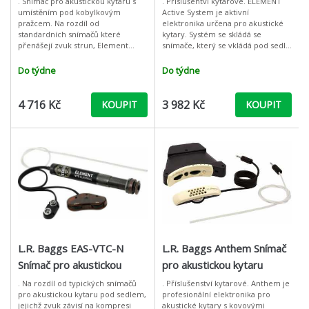
. Snímač pro akustickou kytaru s
. Příslušentví kytarové. ELEMENT
umístěním pod kobylkovým
Active System je aktivní
pražcem. Na rozdíl od
elektronika určena pro akustické
standardních snímačů které
kytary. Systém se skládá se
přenášejí zvuk strun, Element
snímače, který se vkládá pod sedlo
snímá i zvuk těla kytary. Vybaven
na kobylce a prvotřídního
je flexibilním tenkým filmem pro
"endpin" předzesilovače, který po
Do týdne
Do týdne
snímání strun be
namont
4 716 Kč
3 982 Kč
KOUPIT
KOUPIT
L.R. Baggs EAS-VTC-N
L.R. Baggs Anthem Snímač
Snímač pro akustickou
pro akustickou kytaru
kytaru
. Na rozdíl od typických snímačů
. Příslušenství kytarové. Anthem je
pro akustickou kytaru pod sedlem,
profesionální elektronika pro
jejichž zvuk závisí na kompresi
akustické kytary s kovovými