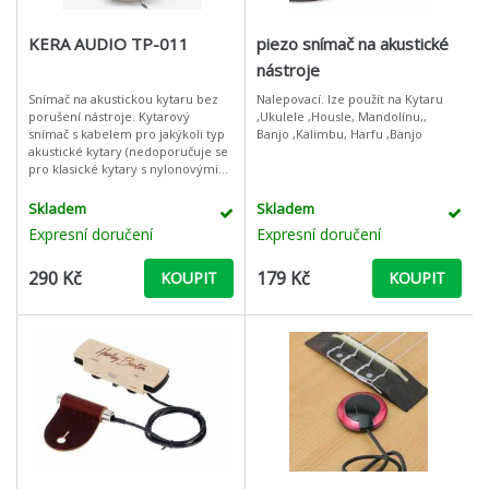
KERA AUDIO TP-011
piezo snímač na akustické
nástroje
Snímač na akustickou kytaru bez
Nalepovací. lze použít na Kytaru
porušení nástroje. Kytarový
,Ukulele ,Housle, Mandolínu,,
snímač s kabelem pro jakýkoli typ
Banjo ,Kalimbu, Harfu ,Banjo
akustické kytary (nedoporučuje se
pro klasické kytary s nylonovými
strunami). Jednoduchá montáž
přímo pod struny v rezonančním
Skladem
Skladem
Expresní doručení
Expresní doručení
290 Kč
179 Kč
KOUPIT
KOUPIT