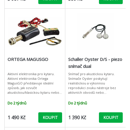
ORTEGA MAGUSGO
Schaller Oyster D/S - piezo
snímač dual
Aktivní elektronika pro kytaru.
Snímač pro akustickou kytaru.
Aktivní elektronika Ortega
Snímače Oyster poskytují
MagusGO představuje ideální
realistickou a výkonnou
způsob, jak ozvučit
reprodukci zvuku nástroje bez
akustickou/klasickou kytaru nebo
aktivních obvodů nebo
akustickou baskytaru. Balení
předzesilovačů. Vynikajícího
obsahuje předzesilovač určený
zvukového výsledku je dosaženo
Do 2 týdnů
Do 2 týdnů
pro montáž do ozvučni
dokonalou interakcí membrány
1 490 Kč
1 390 Kč
KOUPIT
KOUPIT