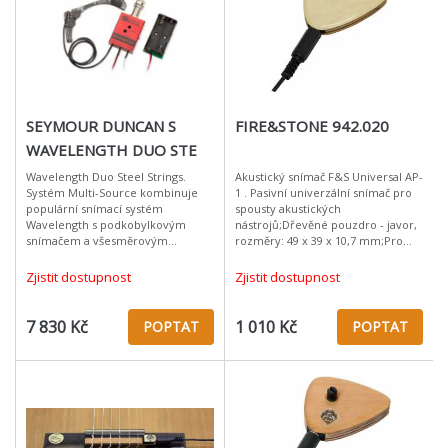
SEYMOUR DUNCAN S
FIRE&STONE 942.020
WAVELENGTH DUO STE
Wavelength Duo Steel Strings.
Akustický snímač F&S Universal AP-
Systém Multi-Source kombinuje
1 . Pasivní univerzální snímač pro
populární snímací systém
spousty akustických
Wavelength s podkobylkovým
nástrojů;Dřevěné pouzdro - javor,
snímačem a všesměrovým
rozměry: 49 x 39 x 10,7 mm;Pro
kondenzátorovým
upevnění;Včetně odnimatelného
mikrofonem.Výsledkem je
kabelu (3,5 na 6,3 mm Jack, délka 2,
Zjistit dostupnost
Zjistit dostupnost
výrazná univerzalita, flexibilita a
ten nejpř
7 830 Kč
1 010 Kč
POPTAT
POPTAT