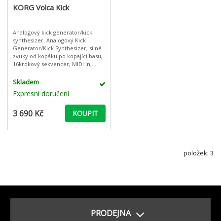
KORG Volca Kick
Analogový kick generator/kick
synthesizer. Analogový Kick
Generator/Kick Synthesizer, silné
zvuky od kopáku po kopající basu,
16krokový sekvencer, MIDI In,
výstup na sluchátka
Skladem
Expresní doručení
3 690 Kč
KOUPIT
položek: 3
PRODEJNA