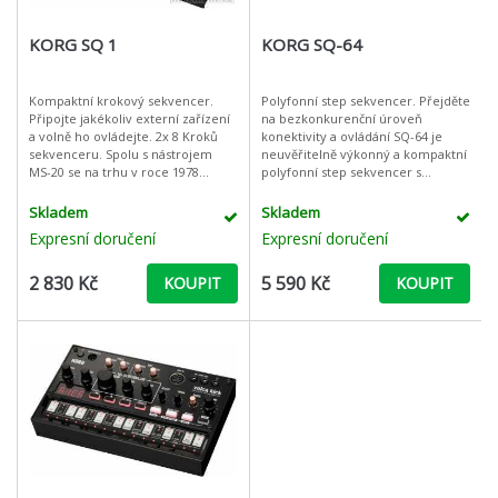
KORG SQ 1
KORG SQ-64
Kompaktní krokový sekvencer.
Polyfonní step sekvencer. Přejděte
Připojte jakékoliv externí zařízení
na bezkonkurenční úroveň
a volně ho ovládejte. 2x 8 Kroků
konektivity a ovládání SQ-64 je
sekvenceru. Spolu s nástrojem
neuvěřitelně výkonný a kompaktní
MS-20 se na trhu v roce 1978
polyfonní step sekvencer s
objevil i jeho „důvěryhodný“ přítel,
praktickými intuitivními ovládacími
krokov
prvky a možnostmi hluboké edit
Skladem
Skladem
Expresní doručení
Expresní doručení
2 830 Kč
5 590 Kč
KOUPIT
KOUPIT