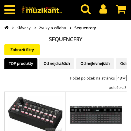
Klávesy
Zvuky a záloha
Sequencery
SEQUENCERY
Zobrazit filtry
TOP produkty
Od nejdražších
Od nejlevnejších
Od ne
Počet položek na stránku
položek: 3