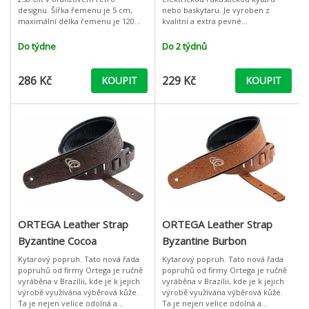
designu. Šířka řemenu je 5 cm,
nebo baskytaru. Je vyroben z
maximální délka řemenu je 120
kvalitní a extra pevné
cm. Materiál řemenu je bavlněná
polypropylenové tkaniny a v
tkanina. Hmotnost je cca 200 g.
porovnání s konkurenčními
Do týdne
Do 2 týdnů
produkty vyniká v
286 Kč
229 Kč
KOUPIT
KOUPIT
ORTEGA Leather Strap
ORTEGA Leather Strap
Byzantine Cocoa
Byzantine Burbon
Kytarový popruh. Tato nová řada
Kytarový popruh. Tato nová řada
popruhů od firmy Ortega je ručně
popruhů od firmy Ortega je ručně
vyráběna v Brazílii, kde je k jejich
vyráběna v Brazílii, kde je k jejich
výrobě využívána výběrová kůže.
výrobě využívána výběrová kůže.
Ta je nejen velice odolná a
Ta je nejen velice odolná a