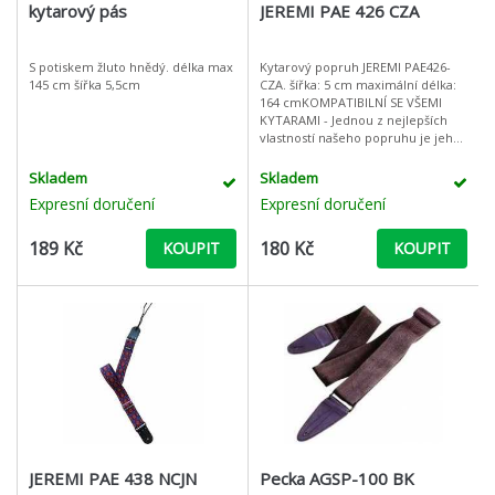
kytarový pás
JEREMI PAE 426 CZA
S potiskem žluto hnědý. délka max
Kytarový popruh JEREMI PAE426-
145 cm šířka 5,5cm
CZA. šířka: 5 cm maximální délka:
164 cmKOMPATIBILNÍ SE VŠEMI
KYTARAMI - Jednou z nejlepších
vlastností našeho popruhu je jeho
univerzální kompatibilita. Ať už je
vaše kytara akustická, el
Skladem
Skladem
Expresní doručení
Expresní doručení
189 Kč
180 Kč
KOUPIT
KOUPIT
JEREMI PAE 438 NCJN
Pecka AGSP-100 BK