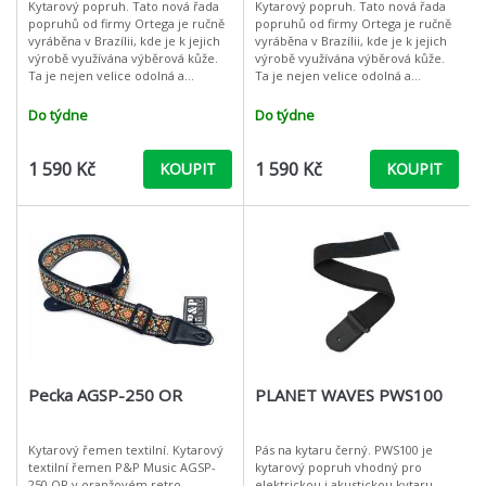
Kytarový popruh. Tato nová řada
Kytarový popruh. Tato nová řada
popruhů od firmy Ortega je ručně
popruhů od firmy Ortega je ručně
vyráběna v Brazílii, kde je k jejich
vyráběna v Brazílii, kde je k jejich
výrobě využívána výběrová kůže.
výrobě využívána výběrová kůže.
Ta je nejen velice odolná a
Ta je nejen velice odolná a
pohodlná, ale poskytuje
pohodlná, ale poskytuje
popruhům také nezaměnitelný
popruhům také nezaměnitelný
Do týdne
Do týdne
design
design
1 590 Kč
1 590 Kč
KOUPIT
KOUPIT
Pecka AGSP-250 OR
PLANET WAVES PWS100
Kytarový řemen textilní. Kytarový
Pás na kytaru černý. PWS100 je
textilní řemen P&P Music AGSP-
kytarový popruh vhodný pro
250 OR v oranžovém retro
elektrickou i akustickou kytaru