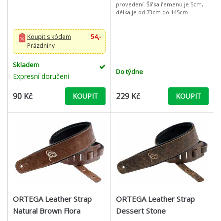
provedení. Šířka řemenu je 5cm,
délka je od 73cm do 145cm.
Řemen je vyroben z měkké
bavlněné tkaniny, konce jsou z
pravé kůžeKytarový
Koupit s kódem
54,-
Prázdniny
Skladem
Do týdne
Expresní doručení
90 Kč
229 Kč
KOUPIT
KOUPIT
ORTEGA Leather Strap
ORTEGA Leather Strap
Natural Brown Flora
Dessert Stone