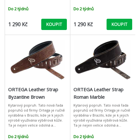
pohodlná, ale poskytuje
pohodlná, ale poskytuje
popruhům také nezaměnitelný
popruhům také nezaměnitelný
Do 2 týdnů
Do 2 týdnů
design
design
1 290 Kč
1 290 Kč
KOUPIT
KOUPIT
ORTEGA Leather Strap
ORTEGA Leather Strap
Byzantine Brown
Roman Marble
Kytarový popruh. Tato nová řada
Kytarový popruh. Tato nová řada
popruhů od firmy Ortega je ručně
popruhů od firmy Ortega je ručně
vyráběna v Brazílii, kde je k jejich
vyráběna v Brazílii, kde je k jejich
výrobě využívána výběrová kůže.
výrobě využívána výběrová kůže.
Ta je nejen velice odolná a
Ta je nejen velice odolná a
pohodlná, ale poskytuje
pohodlná, ale poskytuje
popruhům také nezaměnitelný
popruhům také nezaměnitelný
Do 2 týdnů
Do 2 týdnů