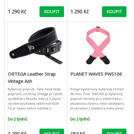
design
design
1 290 Kč
1 290 Kč
KOUPIT
KOUPIT
ORTEGA Leather Strap
PLANET WAVES PWS106
Vintage Ash
Kytarový popruh. Tato nová řada
Polypropylenový kytarový řemen
popruhů od firmy Ortega je ručně
50 mm, Pink. PWS100 je kytarový
vyráběna v Brazílii, kde je k jejich
popruh vhodný pro elektrickou i
výrobě využívána výběrová kůže.
akustickou kytaru nebo baskytaru.
Ta je nejen velice odolná a
Je vyroben z kvalitní a extra pevné
pohodlná, ale poskytuje
polypropylenové tkaniny a v
popruhům také nezaměnitelný
porovnání s konkurenčními p
Do 2 týdnů
Do 2 týdnů
design
KOUPIT
KOUPIT