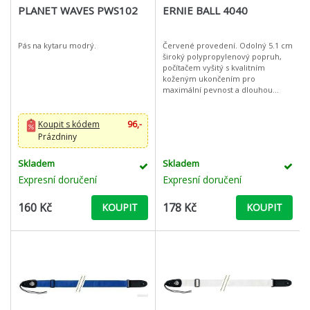
PLANET WAVES PWS102
ERNIE BALL 4040
Pás na kytaru modrý.
Červené provedení. Odolný 5.1 cm
široký polypropylenový popruh,
počítačem vyšitý s kvalitním
koženým ukončením pro
maximální pevnost a dlouhou
životnost. Ernie Ball logo je zlatě
vyraženo. Pás je možno nastavit od
97
Koupit s kódem
96,-
Prázdniny
Skladem
Skladem
Expresní doručení
Expresní doručení
160 Kč
178 Kč
KOUPIT
KOUPIT