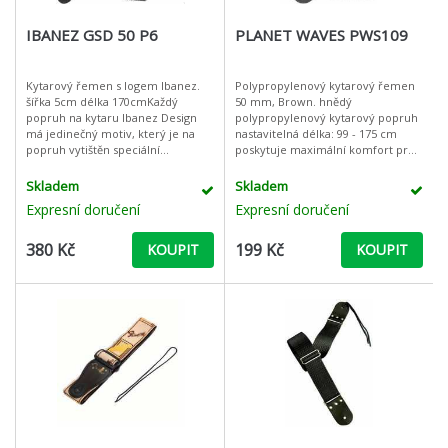
IBANEZ GSD 50 P6
PLANET WAVES PWS109
Kytarový řemen s logem Ibanez.
Polypropylenový kytarový řemen
šířka 5cm délka 170cmKaždý
50 mm, Brown. hnědý
popruh na kytaru Ibanez Design
polypropylenový kytarový popruh
má jedinečný motiv, který je na
nastavitelná délka: 99 - 175 cm
popruh vytištěn speciální
poskytuje maximální komfort pro
technikou. Logo Ibanez dokonale
stojící hráče silné a bezpečné
splývá se vzorem. , Množství: 1
kožené konce
Skladem
Skladem
kus, délk
Expresní doručení
Expresní doručení
380 Kč
199 Kč
KOUPIT
KOUPIT