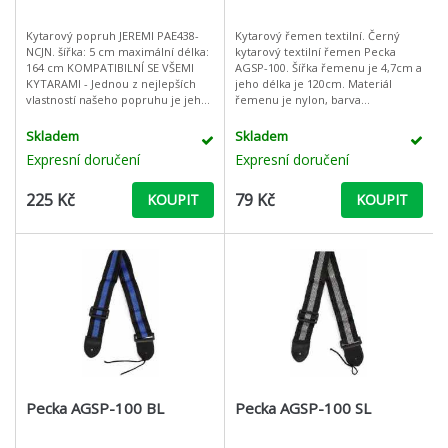
Kytarový popruh JEREMI PAE438-
Kytarový řemen textilní. Černý
NCJN. šířka: 5 cm maximální délka:
kytarový textilní řemen Pecka
164 cm KOMPATIBILNÍ SE VŠEMI
AGSP-100. Šířka řemenu je 4,7cm a
KYTARAMI - Jednou z nejlepších
jeho délka je 120cm. Materiál
vlastností našeho popruhu je jeho
řemenu je nylon, barva
univerzální kompatibilita. Ať už je
černá.Černý kytarový textilní
vaše kytara akusti
řemen Pecka AGSP-100. Šířka
Skladem
Skladem
řemenu je 4,7c
Expresní doručení
Expresní doručení
225 Kč
79 Kč
KOUPIT
KOUPIT
Pecka AGSP-100 BL
Pecka AGSP-100 SL