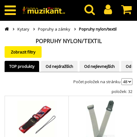
Kytary
Popruhy a zámky
Popruhy nylon/textil
POPRUHY NYLON/TEXTIL
Zobrazit filtry
TOP produkty
Od nejdražších
Od nejlevnejších
Od ne
Počet položek na stránku
položek: 32