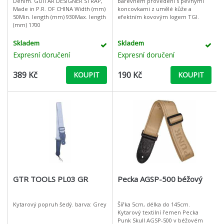
Denim. GUITAR DESIGNER STRAP,
barevném provedení s pevnými
Made in P.R. OF CHINA Width (mm)
koncovkami z umělé kůže a
50Min. length (mm) 930Max. length
efektním kovovým logem TGI.
(mm) 1700
Skladem
Skladem
Expresní doručení
Expresní doručení
389 Kč
190 Kč
KOUPIT
KOUPIT
GTR TOOLS PL03 GR
Pecka AGSP-500 béžový
Kytarový popruh šedý. barva: Grey
Šířka 5cm, délka do 145cm.
Kytarový textilní řemen Pecka
Punk Skull AGSP-500 v béžovém