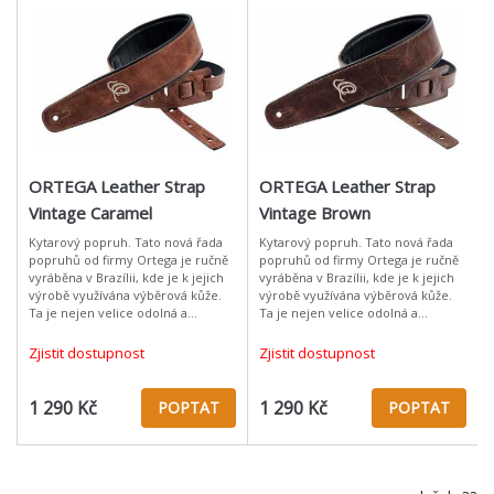
ORTEGA Leather Strap
ORTEGA Leather Strap
Vintage Caramel
Vintage Brown
Kytarový popruh. Tato nová řada
Kytarový popruh. Tato nová řada
popruhů od firmy Ortega je ručně
popruhů od firmy Ortega je ručně
vyráběna v Brazílii, kde je k jejich
vyráběna v Brazílii, kde je k jejich
výrobě využívána výběrová kůže.
výrobě využívána výběrová kůže.
Ta je nejen velice odolná a
Ta je nejen velice odolná a
pohodlná, ale poskytuje
pohodlná, ale poskytuje
popruhům také nezaměnitelný
popruhům také nezaměnitelný
Zjistit dostupnost
Zjistit dostupnost
design
design
1 290 Kč
1 290 Kč
POPTAT
POPTAT