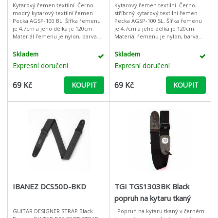
Kytarový řemen textilní. Černo-
Kytarový řemen textilní. Černo-
modrý kytarový textilní řemen
stříbrný kytarový textilní řemen
Pecka AGSP-100 BL. Šířka řemenu
Pecka AGSP-100 SL. Šířka řemenu
je 4,7cm a jeho délka je 120cm.
je 4,7cm a jeho délka je 120cm.
Materiál řemenu je nylon, barva
Materiál řemenu je nylon, barva
černá s modrým pruhem.Černo-
černá se stříbrným pruhem.Černo-
modrý kytarový textilní řemen
stříbrný kytarový textilní ř
Skladem
Skladem
Pecka
Expresní doručení
Expresní doručení
69 Kč
69 Kč
KOUPIT
KOUPIT
IBANEZ DCS50D-BKD
TGI TGS1303BK Black
popruh na kytaru tkaný
GUITAR DESIGNER STRAP Black
. Popruh na kytaru tkaný v černém