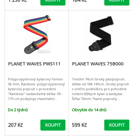
1 290 Kč
184 Kč
PLANET WAVES PWS111
PLANET WAVES 75B000
Polypropylenový kytarový řemen
Textilní 74cm široký pás/popruh,
50 mm, Rainbow. polypropylenový
délka od 108-145cm. široký popruh
kytarový popruh v provedení
s vnitřní podložkou pro pohodlné
"Rainbow" nastavitelná délka: 99 -
nošení těžkých kytar a baskytar.
175 cm poskytuje maximální
Šířka 75mm Tkané popruhy
komfort pro stojící hráče silné a
D'Addario jsou navrženy pro hráče
bezpečné kožené konce
všech žánrů a nabízejí des
Do 2 týdnů
Obvykle do 14 dnů
207 Kč
599 Kč
KOUPIT
KOUPIT