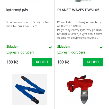
kytarový pás
PLANET WAVES PWS105
S potiskem červeno černý. délka
Pás na kytaru stříbrný nastavitelný
max 145 cm šířka 5,5cm
od 88cm až 149cm.
Polypropylenový kytarový popruh
D'Addario Silver je vyroben z extra
odolného polypropylenového
popruhu, který je navržen tak, aby
vydržel mnohem déle než běžné
Skladem
Skladem
polypr
Expresní doručení
Expresní doručení
189 Kč
189 Kč
KOUPIT
KOUPIT