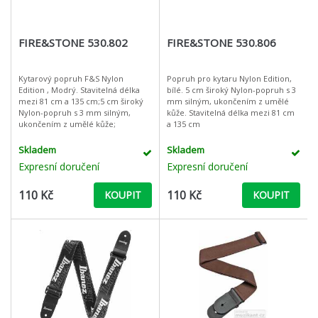
FIRE&STONE 530.802
FIRE&STONE 530.806
Kytarový popruh F&S Nylon
Popruh pro kytaru Nylon Edition,
Edition , Modrý. Stavitelná délka
bílé. 5 cm široký Nylon-popruh s 3
mezi 81 cm a 135 cm;5 cm široký
mm silným, ukončením z umělé
Nylon-popruh s 3 mm silným,
kůže. Stavitelná délka mezi 81 cm
ukončením z umělé kůže;
a 135 cm
Skladem
Skladem
Expresní doručení
Expresní doručení
110 Kč
110 Kč
KOUPIT
KOUPIT