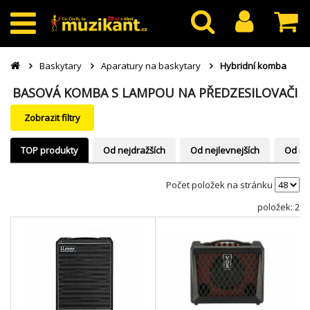
Baskytary
Aparatury na baskytary
Hybridní komba
BASOVÁ KOMBA S LAMPOU NA PŘEDZESILOVAČI
Zobrazit filtry
TOP produkty
Od nejdražších
Od nejlevnejších
Od ne
Počet položek na stránku
položek: 2