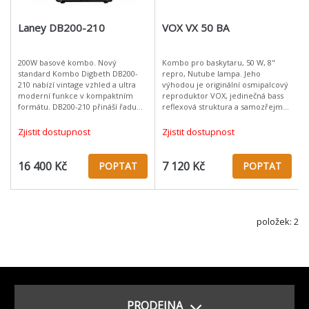
Laney DB200-210
VOX VX 50 BA
200W basové kombo. Nový
Kombo pro baskytaru, 50 W, 8"
standard Kombo Digbeth DB200-
repro, Nutube lampa. Jeho
210 nabízí vintage vzhled a ultra
výhodou je originální osmipalcový
moderní funkce v kompaktním
reproduktor VOX, jedinečná bass
formátu. DB200-210 přináší řadu
reflexová struktura a samozřejmě
FET a lampových tónů, které
nezaměnitelný zvuk lampy. Další
dosud nebyly k dispozici, ve velmi
funkcí je čtyřpásmový EQ pro deta
Zjistit dostupnost
Zjistit dostupnost
kompaktn
16 400 Kč
7 120 Kč
POPTAT
POPTAT
položek: 2
PRODEJNA