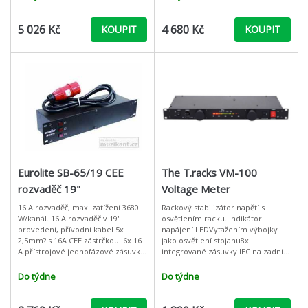
panelu (2
předním
5 026 Kč
4 680 Kč
KOUPIT
KOUPIT
Eurolite SB-65/19 CEE
The T.racks VM-100
rozvaděč 19"
Voltage Meter
16 A rozvaděč, max. zatížení 3680
Rackový stabilizátor napětí s
W/kanál. 16 A rozvaděč v 19"
osvětlením racku. Indikátor
provedení, přívodní kabel 5x
napájení LEDVytažením výbojky
2,5mm? s 16A CEE zástrčkou. 6x 16
jako osvětlení stojanu8x
A přístrojové jednofázové zásuvky
integrované zásuvky IEC na zadním
na zadní straně rozvaděče, zásuvky
panelu (lze přepínat pomocí
jsou jištěny po dvou jedn
přepínačů na přední
Do týdne
Do týdne
straně)Stabilizátor napět