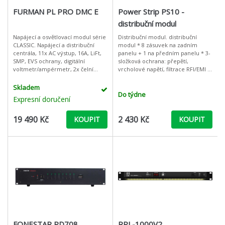
FURMAN PL PRO DMC E
Power Strip PS10 -
distribuční modul
Napájecí a osvětlovací modul série
Distribuční modul. distribuční
CLASSIC. Napájecí a distribuční
modul * 8 zásuvek na zadním
centrála, 11x AC výstup, 16A, LiFt,
panelu + 1 na předním panelu * 3-
SMP, EVS ochrany, digitální
složková ochrana: přepětí,
voltmetr/ampérmetr, 2x čelní
vrcholové napětí, filtrace RFI/EMI *
osvětlení, USB port pro napájení,
ochranný obvod s 15amp pojistkou
BNC pro lampičky na zadním
Skladem
Do týdne
Expresní doručení
19 490 Kč
2 430 Kč
KOUPIT
KOUPIT
FONESTAR PD708
RPL-1000V2