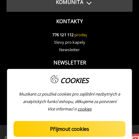
KOMUNITA
KONTAKTY
776 121 112
prodej
Slevy pro kapely
Newsletter
NEWSLETTER
COOKIES
Muzikant.cz používá cookies pro zajištění nezbytných a
analytických funkcí eshopu, děkujeme za potvrzení
Více informací o
cookies
Přijmout cookies
| Copyright © Muzikant
Developed with ❤ by
JV