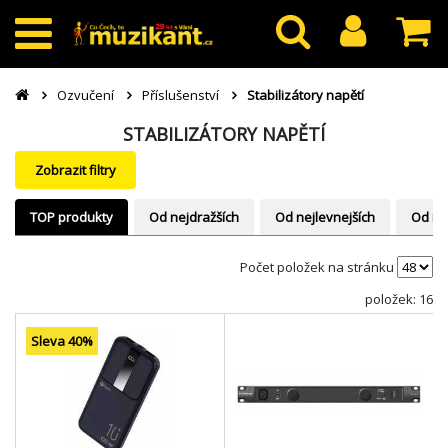
Ozvučení
Příslušenství
Stabilizátory napětí
STABILIZÁTORY NAPĚTÍ
Zobrazit filtry
TOP produkty
Od nejdražších
Od nejlevnejších
Od ne
Počet položek na stránku
položek: 16
Sleva 40%