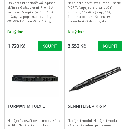
Univerzální rozbočovač. Spínací
Napájecí a osvětlovací modul série
skříň se 6 zásuvkami. Pro 16 A
MERIT. Napájecí a distribuční
zástrčku. 6 vypínačů. Se 6 10 A
centrála, 11x AC výstup, 10A,
držáky na pojistku.: Rozměry:
filtrace a ochrana špiček, 19"
482x90x150 mm Váha: 1,8 kg
provedení Základní systém
ochrany a distribuce AC napájení v
19" provedení. Filtrace šumu.
Do týdne
Do týdne
1 720 Kč
3 550 Kč
KOUPIT
KOUPIT
FURMAN M 10Lx E
SENNHEISER K 6 P
Napájecí a osvětlovací modul série
Napájecí modul. Napájecí modul
MERIT. Napájecí a distribuční
K6-P je základem profesionálního