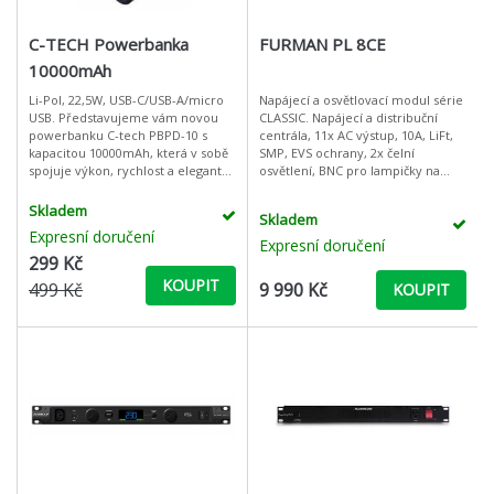
C-TECH Powerbanka
FURMAN PL 8CE
10000mAh
Li-Pol, 22,5W, USB-C/USB-A/micro
Napájecí a osvětlovací modul série
USB. Představujeme vám novou
CLASSIC. Napájecí a distribuční
powerbanku C-tech PBPD-10 s
centrála, 11x AC výstup, 10A, LiFt,
kapacitou 10000mAh, která v sobě
SMP, EVS ochrany, 2x čelní
spojuje výkon, rychlost a elegantní
osvětlení, BNC pro lampičky na
design. Tato powerbanka využívá
zadním panelu, 19"/1U Furman
pokročilé Li-pol články, což
řada Classic spojuje vynikaj
Skladem
Skladem
Expresní doručení
Expresní doručení
299 Kč
KOUPIT
499 Kč
9 990 Kč
KOUPIT