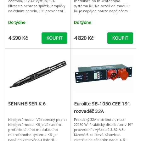
centrála, 11x AC výstup, 10A,
modulárního mikrofonního
filtrace a ochrana špiček, lampičky
systému K6. Na rozdíl od modulu
na čelním panelu, 19" provedení
K6 je napájen pouze napáječem
Základní systém ochrany a
Phantom 12 - 48 V (užití pro pevné
distribuce AC napájení v 19"
instalace). Může být kombinován s
Do týdne
Do týdne
4 590 Kč
4 820 Kč
KOUPIT
KOUPIT
SENNHEISER K 6
Eurolite SB-1050 CEE 19",
rozvaděč 32A
Napájecí modul. Všeobecný popis :
Praktický 32A distributor, max.
Napájecí modul K6 je základem
22080 W. Praktický distributor v 19"
profesionálního modulárního
provedení s výškou 2U. 32 A 3-
mikrofonního systému K6. Je
fázové 5-kolíkové zásuvka a
napájen vestavěnou baterií
zástrčka na předním panelu, 6