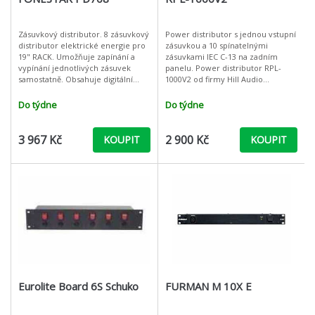
Zásuvkový distributor. 8 zásuvkový
Power distributor s jednou vstupní
distributor elektrické energie pro
zásuvkou a 10 spínatelnými
19" RACK. Umožňuje zapínání a
zásuvkami IEC C-13 na zadním
vypínání jednotlivých zásuvek
panelu. Power distributor RPL-
samostatně. Obsahuje digitální
1000V2 od firmy Hill Audio
měřič napětí, volič zpoždění
poskytuje v šasi o velikosti 1U pro
zapínání a vypínání (od 0.5 do
připojená zařízení přepěťovou
Do týdne
Do týdne
ochran
3 967 Kč
2 900 Kč
KOUPIT
KOUPIT
Eurolite Board 6S Schuko
FURMAN M 10X E