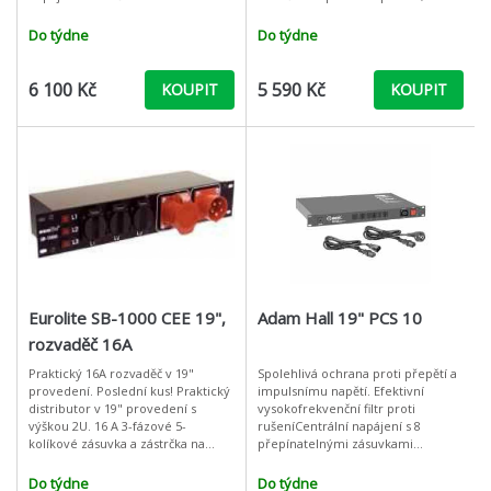
velikosti AA 1,5 V nebo napáječem
zásuvek s bezpečnostním krytem
Phantom 12 - 48 V. Může být ko
na zadním panelu (2 připadající
Do týdne
Do týdne
6 100 Kč
5 590 Kč
KOUPIT
KOUPIT
Eurolite SB-1000 CEE 19",
Adam Hall 19" PCS 10
rozvaděč 16A
Praktický 16A rozvaděč v 19"
Spolehlivá ochrana proti přepětí a
provedení. Poslední kus! Praktický
impulsnímu napětí. Efektivní
distributor v 19" provedení s
vysokofrekvenční filtr proti
výškou 2U. 16 A 3-fázové 5-
rušeníCentrální napájení s 8
kolíkové zásuvka a zástrčka na
přepínatelnými zásuvkami
předním panelu, 6 zásuvek s
IECNezapnutý komfortní konektor
bezpečnostním krytem na zadním
na přední straněVratný jistič na
Do týdne
Do týdne