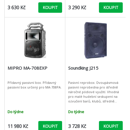
3 630 Kč
3 290 Kč
KOUPIT
KOUPIT
MIPRO MA-708EXP
Soundking J215
Přídavný passivní box. Přídavný
Pasivní reprobox. Dvoupásmová
passivní box určený pro MA-708PA.
pasivní reprobedna pro středně
náročné pódiové využití. Vhodná
pro malé hudební seskupení na
ozvučení barů, klubů, středně
velkých sálů s kapacitou do 150
osob. Výkon 250W / 8 ohm. V
Do týdne
Do týdne
dřevěné
11 980 Kč
3 728 Kč
KOUPIT
KOUPIT