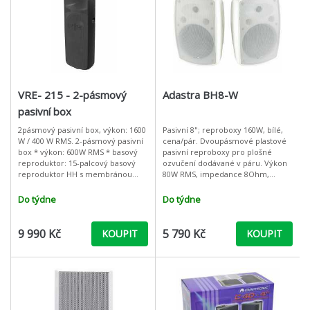
VRE- 215 - 2-pásmový
Adastra BH8-W
pasivní box
2pásmový pasivní box, výkon: 1600
Pasivní 8"; reproboxy 160W, bílé,
W / 400 W RMS. 2-pásmový pasivní
cena/pár. Dvoupásmové plastové
box * výkon: 600W RMS * basový
pasivní reproboxy pro plošné
reproduktor: 15-palcový basový
ozvučení dodávané v páru. Výkon
reproduktor HH s membránou
80W RMS, impedance 8Ohm,
vyztuženou kevlarem a 61mm
basový reproduktor 8", výškový
kmitací cívkou * vysokotónový
tweeter 1", krytí IP44, šroubovací
Do týdne
Do týdne
reprodu
svo
9 990 Kč
5 790 Kč
KOUPIT
KOUPIT