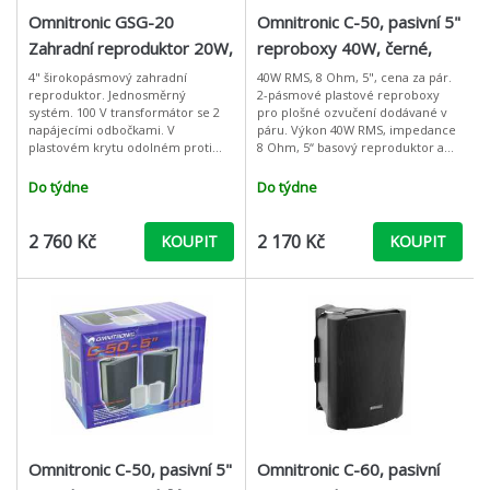
Omnitronic GSG-20
Omnitronic C-50, pasivní 5"
Zahradní reproduktor 20W,
reproboxy 40W, černé,
IP44
cena/pár
4" širokopásmový zahradní
40W RMS, 8 Ohm, 5", cena za pár.
reproduktor. Jednosměrný
2-pásmové plastové reproboxy
systém. 100 V transformátor se 2
pro plošné ozvučení dodávané v
napájecími odbočkami. V
páru. Výkon 40W RMS, impedance
plastovém krytu odolném proti
8 Ohm, 5“ basový reproduktor a
povětrnostním vlivům (IP 44). Sytě
výškový tweeter. Boxy jsou
zelené zpracování pro integraci
vybaveny praktickými
Do týdne
Do týdne
do anglického t
šroubovacími kone
2 760 Kč
2 170 Kč
KOUPIT
KOUPIT
Omnitronic C-50, pasivní 5"
Omnitronic C-60, pasivní