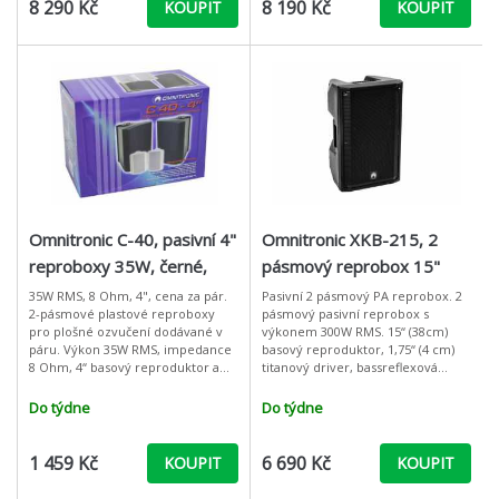
8 290 Kč
8 190 Kč
KOUPIT
KOUPIT
Omnitronic C-40, pasivní 4"
Omnitronic XKB-215, 2
reproboxy 35W, černé,
pásmový reprobox 15"
cena/pár
35W RMS, 8 Ohm, 4", cena za pár.
Pasivní 2 pásmový PA reprobox. 2
2-pásmové plastové reproboxy
pásmový pasivní reprobox s
pro plošné ozvučení dodávané v
výkonem 300W RMS. 15“ (38cm)
páru. Výkon 35W RMS, impedance
basový reproduktor, 1,75“ (4 cm)
8 Ohm, 4“ basový reproduktor a
titanový driver, bassreflexová
výškový tweeter. Boxy jsou
ozvučnice. Připojení reproboxů
vybaveny praktickými
pomocí Speakon konektorů,
Do týdne
Do týdne
šroubovacími kone
robustní p
1 459 Kč
6 690 Kč
KOUPIT
KOUPIT