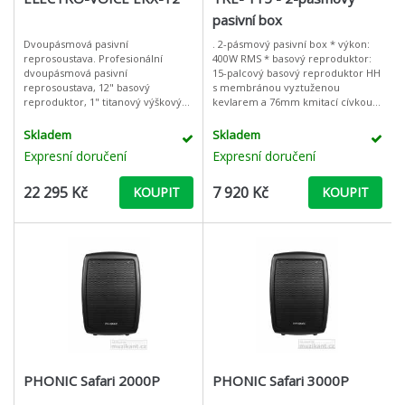
pasivní box
Dvoupásmová pasivní
. 2-pásmový pasivní box * výkon:
reprosoustava. Profesionální
400W RMS * basový reproduktor:
dvoupásmová pasivní
15-palcový basový reproduktor HH
reprosoustava, 12" basový
s membránou vyztuženou
reproduktor, 1" titanový výškový
kevlarem a 76mm kmitací cívkou *
reproduktor, frekvenční rozsah
vysokotónový reproduktor: tlakový
55Hz - 20kHz, max. SPL 131dB,
driver HH s 44mm kmitací
Skladem
Skladem
výkon 1600W peak / 350Wrms, 8 O
Expresní doručení
Expresní doručení
22 295 Kč
7 920 Kč
KOUPIT
KOUPIT
PHONIC Safari 2000P
PHONIC Safari 3000P