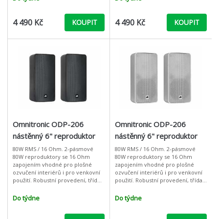
4 490 Kč
4 490 Kč
KOUPIT
KOUPIT
Omnitronic ODP-206
Omnitronic ODP-206
nástěnný 6" reproduktor
nástěnný 6" reproduktor
80W, 16 Ohm, IP54, černý,
80W, 16 Ohm, IP54, bílý,
80W RMS / 16 Ohm. 2-pásmové
80W RMS / 16 Ohm. 2-pásmové
80W reproduktory se 16 Ohm
80W reproduktory se 16 Ohm
cena / pár
cena / pár
zapojením vhodné pro plošné
zapojením vhodné pro plošné
ozvučení interiérů i pro venkovní
ozvučení interiérů i pro venkovní
použití. Robustní provedení, třída
použití. Robustní provedení, třída
krytí IP54, polohovatelný montážní
krytí IP54, polohovatelný montážní
držák. Ideální reproboxy pro ozvu
držák. Ideální reproboxy pro ozvu
Do týdne
Do týdne