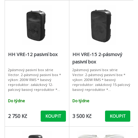
HH VRE-12 pasivní box
HH VRE-15 2-pásmový
pasivní box
2pásmový pasivní box série
2pásmový pasivní box série
Vector. 2-pásmový pasivní box *
Vector. 2-pásmový pasivní box *
výkon: 200W RMS * basový
výkon: 200W RMS * basový
reproduktor: zakázkový 12-
reproduktor: zakázkový 15-palcový
palcový basový reproduktor *
basový reproduktor *
vysokotónový reproduktor:
vysokotónový reproduktor: tlakový
tlakový driver s 1“ hornou *
driver s 1“ hornou * impedance: 8
Do týdne
Do týdne
impedance: 8 Ohm * vstup:
Ohm * vstup:
2 750 Kč
3 500 Kč
KOUPIT
KOUPIT