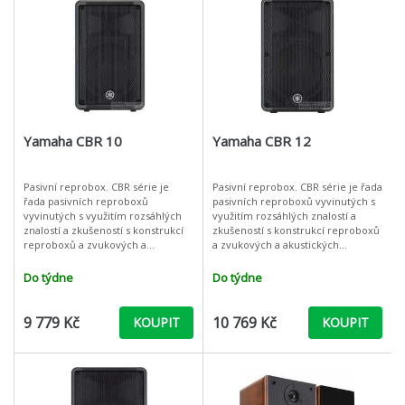
Yamaha CBR 10
Yamaha CBR 12
Pasivní reprobox. CBR série je
Pasivní reprobox. CBR série je řada
řada pasivních reproboxů
pasivních reproboxů vyvinutých s
vyvinutých s využitím rozsáhlých
využitím rozsáhlých znalostí a
znalostí a zkušeností s konstrukcí
zkušeností s konstrukcí reproboxů
reproboxů a zvukových a
a zvukových a akustických
akustických technologií, které
technologií, které firma Yamaha
firma Yamaha získala za dlouhou
získala za dlouhou dobu výro
Do týdne
Do týdne
dobu výro
9 779 Kč
10 769 Kč
KOUPIT
KOUPIT