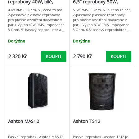
reproboxy 40W, bílé,
6,5" reproboxy 50W,
cena/pár
černé, cena/pár
40W RMS, 8 Ohm, 5", cena za pár.
50W RMS, 8 Ohm, 6.5", cena za pár.
2-pásmové plastové reproboxy
2-pásmové plastové reproboxy
pro plošné ozvučení dodávané v
pro plošné ozvučení dodávané v
páru. Výkon 40W RMS, impedance
páru. Výkon 50W RMS, impedance
8 Ohm, 5“ basový reproduktor a
8 Ohm, 6,5“ basový reproduktor a
výškový tweeter. Boxy jsou
výškový tweeter. Boxy jsou
vybaveny praktickými
vybaveny praktickými
Do týdne
Do týdne
šroubovacími kone
šroubovacími
2 320 Kč
2 790 Kč
KOUPIT
KOUPIT
Ashton MAS12
Ashton TS12
Pasivní reprobox . Ashton MAS 12
Pasivní reprobox . Ashton TS12 je