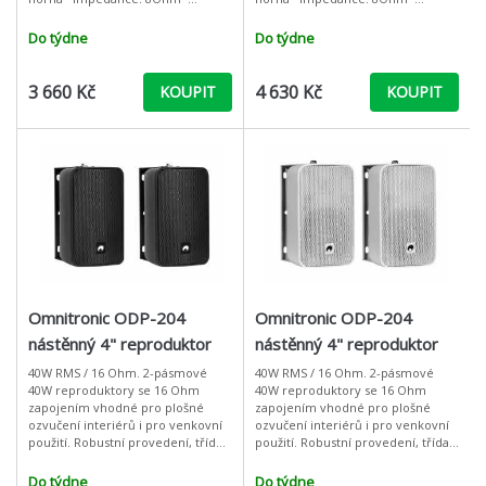
frekvenční rozsah: 70Hz – 18kHz*
frekvenční rozsah: 60Hz – 18kHz*
citlivost: 95dB/W@1M* váha: 9,4 Kg
citlivost: 96dB/W@1M* váha:15 K
Do týdne
Do týdne
3 660 Kč
4 630 Kč
KOUPIT
KOUPIT
Omnitronic ODP-204
Omnitronic ODP-204
nástěnný 4" reproduktor
nástěnný 4" reproduktor
40W, 16 Ohm, IP54, černý,
40W, 16 Ohm, IP54, bílý,
40W RMS / 16 Ohm. 2-pásmové
40W RMS / 16 Ohm. 2-pásmové
40W reproduktory se 16 Ohm
40W reproduktory se 16 Ohm
cena / pár
cena / pár
zapojením vhodné pro plošné
zapojením vhodné pro plošné
ozvučení interiérů i pro venkovní
ozvučení interiérů i pro venkovní
použití. Robustní provedení, třída
použití. Robustní provedení, třída
krytí IP54, polohovatelný montážní
krytí IP54, polohovatelný montážní
držák. Ideální reproboxy pro ozvu
držák. Ideální reproboxy pro ozvu
Do týdne
Do týdne