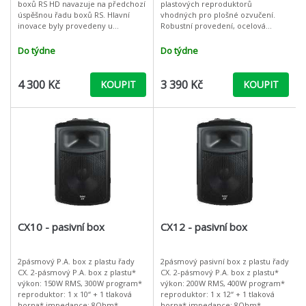
boxů RS HD navazuje na předchozí
plastových reproduktorů
úspěšnou řadu boxů RS. Hlavní
vhodných pro plošné ozvučení.
inovace byly provedeny u
Robustní provedení, ocelová
basového reproduktoru, kde byl
ochranná mřížka, lichoběžníkový
razantním způsobem zvýšen jeho
design umožňuje snadnou instalaci
Do týdne
Do týdne
výkon. Dí
do rohů mís
4 300 Kč
3 390 Kč
KOUPIT
KOUPIT
CX10 - pasivní box
CX12 - pasivní box
2pásmový P.A. box z plastu řady
2pásmový pasivní box z plastu řady
CX. 2-pásmový P.A. box z plastu*
CX. 2-pásmový P.A. box z plastu*
výkon: 150W RMS, 300W program*
výkon: 200W RMS, 400W program*
reproduktor: 1 x 10“ + 1 tlaková
reproduktor: 1 x 12“ + 1 tlaková
horna* impedance: 8Ohm*
horna* impedance: 8Ohm*