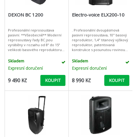
DEXON BC 1200
Electro-voice ELX200-10
Profesionální reprosoustava
. Profesionální dvoupásmová
pasivní. **Všeobecně** Moderní
pasivní reprosoustava, 10" basový
reprosoustavy řady BC jsou
reproduktor, 1,4" titanový výškový
vyráběny v rozsahu od 8“ do 15“
reproduktor, patentovaná
velikosti basového reproduktoru,
konstrukce s posunutou rovinou
existují v aktivní (BC 800A, BC
horny vzhledem ke
1000A, BC 1200A, BC 1500A) nebo v
středobasovému reproduktoru
Skladem
Skladem
p
pro optimální sfázová
Expresní doručení
Expresní doručení
9 490 Kč
8 990 Kč
KOUPIT
KOUPIT