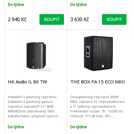
Doporučené aplika
Do týdne
Do týdne
2 940 Kč
3 630 Kč
KOUPIT
KOUPIT
HK Audio IL 80 TW
THE BOX PA 15 ECO MKII
Instalační 2 pásmový reprobox.
Dvoupásmový reprobox 200W
Instalační 2-pásmový pasivní
RMS. osazeno 15 "reproduktorem
reprobox osazení 8"+1" 60W
a 3" výškový reproduktorem
RMS/8Ohm zabudovaný 100V
Frekvenční rozsah: 70 - 15.000 Hz
transformátor přepínač výkonů
Citlivost: 115 dB max. SPL
2,5,10,20,40 W včetně držáku na
Jmenovitý výkon: 200 W RMS / 800
zeď barva bílá Doporučen
W špička Impedance: 8 Ohm Dis
Do týdne
Do týdne