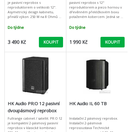
je pasivní reprobox s
pasivní reprobox s 12"
reproduktorem o velikosti 12".
reproduktorem a piezo hornou v
Asymetrický design kabinetu,
dřevěnném překližkovém boxu
přináší výkon: 250 W na 8 Ohmů za
potaženém kobercem. Jedná se o
velmi přijatelnou cenu. Aby bylo
dvoupásmový reprobox s
možné zachovat maximální
výkonem 150 W. Frekvenční rozsah
Do týdne
Do týdne
zvukovou kval
je 55 Hz až 18 kH
3 490 Kč
1 990 Kč
KOUPIT
KOUPIT
HK Audio PR:O 12 pasivní
HK Audio IL 60 TB
dvoupásmový reprobox
Fullrange cabinet / satellit. PR:O 12
Instalační 2 pásmový reprobox.
je kompaktní 2-pásmový pasivní
Instalační 2-pásmová
reprobox v klasické kombinaci
reprosoustava Technické