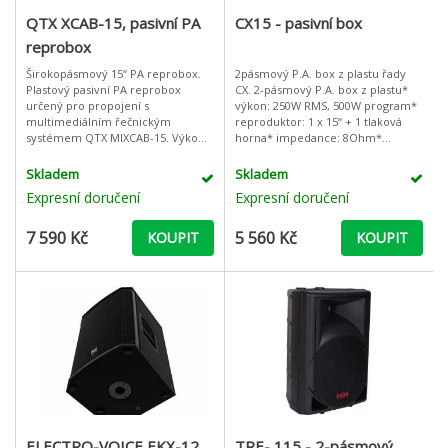
QTX XCAB-15, pasivní PA
CX15 - pasivní box
reprobox
Širokopásmový 15“ PA reprobox.
2pásmový P.A. box z plastu řady
Plastový pasivní PA reprobox
CX. 2-pásmový P.A. box z plastu*
určený pro propojení s
výkon: 250W RMS, 500W program*
multimediálním řečnickým
reproduktor: 1 x 15“ + 1 tlaková
systémem QTX MIXCAB-15. Výkon
horna* impedance: 8Ohm*
reproboxu 150W RMS, 15“ basový a
frekvenční rozsah: 50Hz – 18kHz*
2“ výškový reproduktor, robustní
citlivost: 95dB/W@1M* váha:20 Kg
Skladem
Skladem
plastové provede
Expresní doručení
Expresní doručení
7 590 Kč
5 560 Kč
KOUPIT
KOUPIT
ELECTRO-VOICE EKX-12
TRE- 115 - 2-pásmový