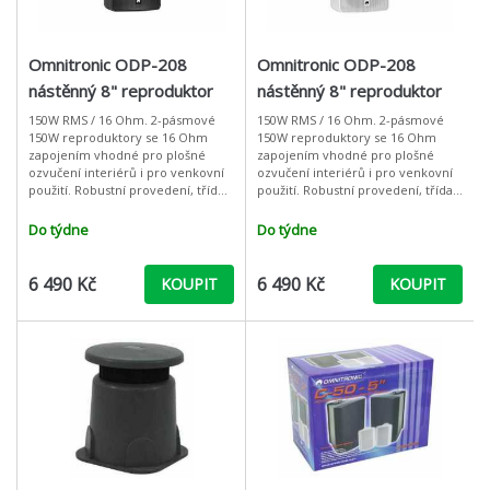
Omnitronic ODP-208
Omnitronic ODP-208
nástěnný 8" reproduktor
nástěnný 8" reproduktor
150W, 16 Ohm, IP54,
150W, 16 Ohm, IP54, bílý
150W RMS / 16 Ohm. 2-pásmové
150W RMS / 16 Ohm. 2-pásmové
150W reproduktory se 16 Ohm
150W reproduktory se 16 Ohm
černý
zapojením vhodné pro plošné
zapojením vhodné pro plošné
ozvučení interiérů i pro venkovní
ozvučení interiérů i pro venkovní
použití. Robustní provedení, třída
použití. Robustní provedení, třída
krytí IP54, polohovatelný montážní
krytí IP54, polohovatelný montážní
držák. Ideální reproboxy pro oz
držák. Ideální reproboxy pro oz
Do týdne
Do týdne
6 490 Kč
6 490 Kč
KOUPIT
KOUPIT