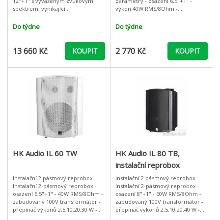
12"+1" s vyváženým zvukovým
parametry - osazení 6,5"+1" -
spektrem, vynikající
výkon 40W RMS/8Ohm -
srozumitelnosti mluveného slova
zabudovaný 100V transformátor -
a vysokým akustickým tlakem.
přepínač výkonů 2,5,10,20,30 W -
Do týdne
Do týdne
DuoTilt™ pa
včetně
13 660 Kč
2 770 Kč
KOUPIT
KOUPIT
HK Audio IL 60 TW
HK Audio IL 80 TB,
instalační reprobox
Instalační 2 pásmový reprobox.
Instalační 2 pásmový reprobox.
Instalační 2-pásmový reprobox -
Instalační 2-pásmový reprobox -
osazení 6,5"+1" - 40W RMS/8Ohm -
osazení 8"+1" - 60W RMS/8Ohm -
zabudovaný 100V transformátor -
zabudovaný 100V transformátor -
přepínač výkonů 2,5,10,20,30 W -
přepínač výkonů 2,5,10,20,40 W -
včetně držáku na zeď - barva bílá
včetně držáku na zeď - barva černá