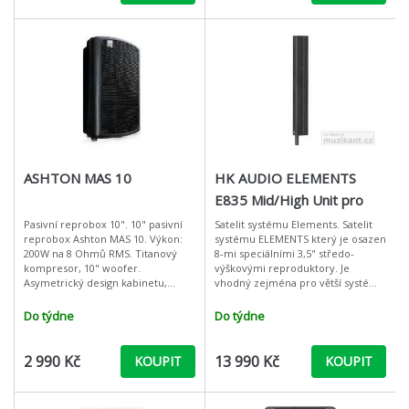
ASHTON MAS 10
HK AUDIO ELEMENTS
E835 Mid/High Unit pro
ozvučovací sestavu
Pasivní reprobox 10". 10" pasivní
Satelit systému Elements. Satelit
reprobox Ashton MAS 10. Výkon:
systému ELEMENTS který je osazen
200W na 8 Ohmů RMS. Titanový
8-mi speciálními 3,5" středo-
kompresor, 10" woofer.
výškovými reproduktory. Je
Asymetrický design kabinetu,
vhodný zejména pro větší systémy
plastový kabinet. Výkon: 200W na 8
kde je potřeba snížit množství
Ohmů RMS 10" woofer Tit
mechanických spojení. Koncepcí
Do týdne
Do týdne
2 990 Kč
13 990 Kč
KOUPIT
KOUPIT