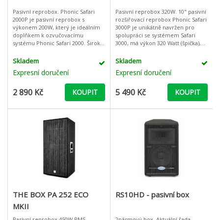
Pasivní reprobox. Phonic Safari
Pasivní reprobox 320W. 10" pasivní
2000P je pasivní reprobox s
rozšiřovací reprobox Phonic Safari
výkonem 200W, který je ideálním
3000P je unikátně navržen pro
doplňkem k ozvučovacímu
spolupráci se systémem Safari
systému Phonic Safari 2000. Široká
3000, má výkon 320 Watt (špička),
frekvenční odezva, rovná
nominální impedanci 8 Ohmů,
ekvalizace i perfektně sladěné
vstupy a výstupy: paralelní
Skladem
Skladem
reproduktory
Expresní doručení
Expresní doručení
2 890 Kč
5 490 Kč
KOUPIT
KOUPIT
THE BOX PA 252 ECO
RS10HD - pasivní box
MKII
Pasivní reprobox 450W RMS.
2pásmový box. Aktuální řada