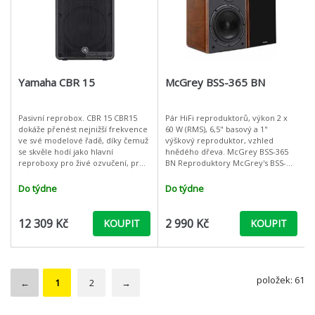
Yamaha CBR 15
McGrey BSS-365 BN
Pasivní reprobox. CBR 15 CBR15
Pár HiFi reproduktorů, výkon 2 x
dokáže přenést nejnižší frekvence
60 W (RMS), 6,5" basový a 1"
ve své modelové řadě, díky čemuž
výškový reproduktor, vzhled
se skvěle hodí jako hlavní
hnědého dřeva. McGrey BSS-365
reproboxy pro živé ozvučení, pro
BN Reproduktory McGrey's BSS-
DJ-e nebo pro pevné instalace,
365 poskytují čistý zvuk se
tedy všude, kde je vyžadován
znatelnou basovou odezvou. Bez
Do týdne
Do týdne
ohledu
12 309 Kč
2 990 Kč
KOUPIT
KOUPIT
položek: 61
←
1
2
→