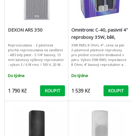
DEXON ARS 350
Omnitronic C-40, pasivní 4"
reproboxy 35W, bílé,
cena/pár
Reprosoustava. - 2 pásmová
35W RMS, 8 Ohm, 4", cena za pár.
plochá reprosoustava na zavěšení
2-pásmové plastové reproboxy
- ABS bílý plast - 5 1/4“ basový, 13
pro plošné ozvučení dodávané v
mm kalotový výškový reproduktor
páru. Výkon 35W RMS, impedance
- výkon 3 / 6 W rms. / 100 V, 20 W
8 Ohm, 4“ basový reproduktor a
rms / 8 Ohm - citlivost 87 dB / 1
výškový tweeter. Boxy jsou
W,1 m - frekvenč
vybaveny praktickými
Do týdne
Do týdne
šroubovacími kone
1 790 Kč
1 539 Kč
KOUPIT
KOUPIT