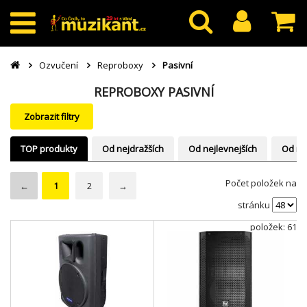
Ozvučení
Reproboxy
Pasivní
REPROBOXY PASIVNÍ
Zobrazit filtry
TOP produkty
Od nejdražších
Od nejlevnejších
Od ne
Počet položek na
←
1
2
→
stránku
položek: 61