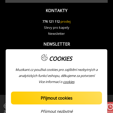
KONTAKTY
776 121 112
prodej
Slevy pro kapely
Newsletter
NEWSLETTER
COOKIES
Muzikant.cz používá cookies pro zajištění nezbytných a
analytických funkcí eshopu, děkujeme za potvrzení
Více informací o
cookies
Přijmout cookies
| Copyright © Muzikant
Developed with ❤ by
JV
Přijmout nezbytné
2026
Zobraz