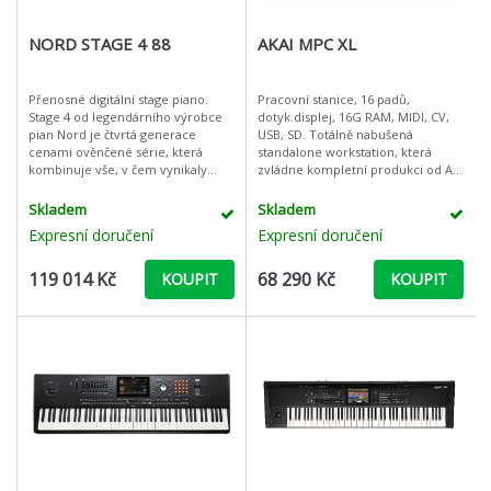
NORD STAGE 4 88
AKAI MPC XL
Přenosné digitální stage piano.
Pracovní stanice, 16 padů,
Stage 4 od legendárního výrobce
dotyk.displej, 16G RAM, MIDI, CV,
pian Nord je čtvrtá generace
USB, SD. Totálně nabušená
cenami ověnčené série, která
standalone workstation, která
kombinuje vše, v čem vynikaly
zvládne kompletní produkci od A
řady před ní a přidává další
až po Z; samplování, sekvencování
možnosti pro co nejlepší možný
a řízení hardwaru i plug-inů bez
Skladem
Skladem
výkon a
Expresní doručení
Expresní doručení
119 014 Kč
68 290 Kč
KOUPIT
KOUPIT