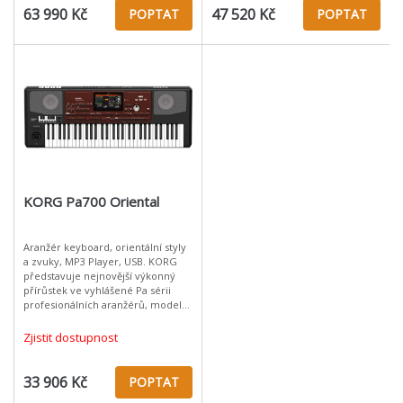
63 990 Kč
47 520 Kč
POPTAT
POPTAT
KORG Pa700 Oriental
Aranžér keyboard, orientální styly
a zvuky, MP3 Player, USB. KORG
představuje nejnovější výkonný
přírůstek ve vyhlášené Pa sérii
profesionálních aranžérů, model
Pa700 - který nabízí spoustu
nových svěžích zvuků (včetně f
Zjistit dostupnost
33 906 Kč
POPTAT