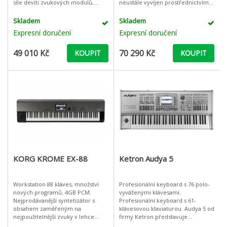
síle devíti zvukových modulů,
neustále vyvíjen prostřednictvím
novým přístupem ke zvukům,
aktualizací modelů a neustálých
bohatému samplingu, audio
inovací, především díky zpět
Skladem
Skladem
rekordéru, efektům
Expresní doručení
Expresní doručení
49 010 Kč
70 290 Kč
KOUPIT
KOUPIT
KORG KROME EX-88
Ketron Audya 5
Workstation 88 kláves, množství
Profesionální keyboard s 76 polo-
nových programů, 4GB PCM.
vyváženými klávesami.
Nejprodávanější syntetizátor s
Profesionální keyboard s 61-
obsahem zaměřeným na
klávesovou klaviaturou. Audya 5 od
nejpoužitelnější zvuky v lehce
firmy Ketron představuje
ovladatelné platformě se dočkal
vrcholnou verzi profesionálního