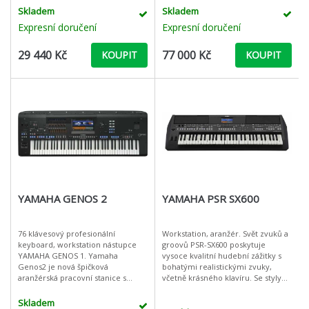
významného oživení. Inovovaný
keyboardu s těmi nejlepšími
Skladem
Skladem
tak, aby splňoval
přírodními zvuky
Expresní doručení
Expresní doručení
29 440 Kč
77 000 Kč
KOUPIT
KOUPIT
YAMAHA GENOS 2
YAMAHA PSR SX600
76 klávesový profesionální
Workstation, aranžér. Svět zvuků a
keyboard, workstation nástupce
groovů PSR-SX600 poskytuje
YAMAHA GENOS 1. Yamaha
vysoce kvalitní hudební zážitky s
Genos2 je nová špičková
bohatými realistickými zvuky,
aranžérská pracovní stanice s
včetně krásného klavíru. Se styly
širokou škálou funkcí včetně
můžete hrát hudbu široké palety
tónového generátoru s dvojitým
žánrů z celého světa a rež
Skladem