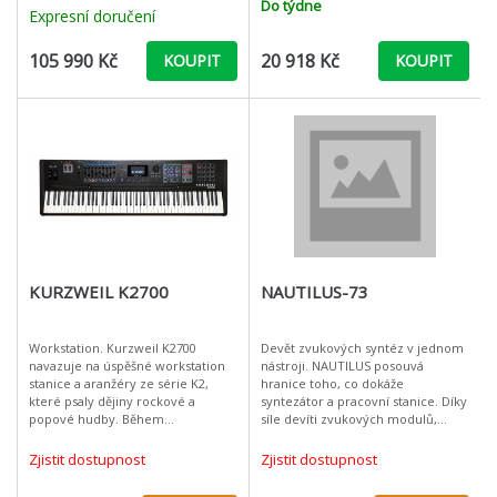
enginem s technologií AWM
Do týdne
Expresní doručení
105 990 Kč
20 918 Kč
KOUPIT
KOUPIT
KURZWEIL K2700
NAUTILUS-73
Workstation. Kurzweil K2700
Devět zvukových syntéz v jednom
navazuje na úspěšné workstation
nástroji. NAUTILUS posouvá
stanice a aranžéry ze série K2,
hranice toho, co dokáže
které psaly dějiny rockové a
syntezátor a pracovní stanice. Díky
popové hudby. Během
síle devíti zvukových modulů,
dvacetiletého vývoje se dočkala
novým přístupem ke zvukům,
nová řada rozšířené polyfonie,
bohatému samplingu, audio
Zjistit dostupnost
Zjistit dostupnost
více jak 1500 pr
rekordéru, efektům