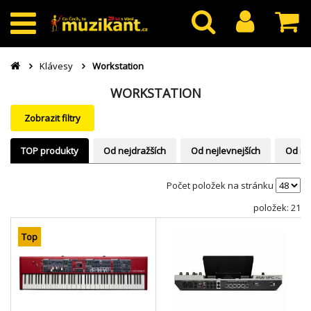
Klávesy
Workstation
WORKSTATION
Zobrazit filtry
TOP produkty
Od nejdražších
Od nejlevnejších
Od ne
Počet položek na stránku
položek: 21
Top