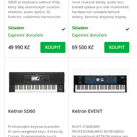
SX920 je keyboard světové třídy,
nové zvukové banky, audio bicí,
který díky autentickým zvukům,
bohatá výbava pro svět multimédií,
efektům, audio stylům, DJ
hardwarové ovladače/tahové
funkcím, vokálnímu harmonizéru
slidery, barevný dotykový display a
a mnoha dalším přelomovým
vestavěné reproduktory
vlastnostem, stírá rozdíly mezi
znamenají, že s tímto nástrojem
Skladem
Skladem
digitáln
jste
Expresní doručení
Expresní doručení
49 990 Kč
69 500 Kč
KOUPIT
KOUPIT
Ketron SD60
Ketron EVENT
Profesionální keyboard-aranžér.
NOVÝ STANDARD
61 semi-weighted keys. 4 Velocity
PROFESIONÁLNÍHO KEYBOARDU.
Curves. Programmable touch
Ve společnosti KETRON máme sen.