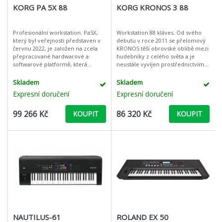
KORG PA 5X 88
KORG KRONOS 3 88
Profesionální workstation. Pa5X,
Workstation 88 kláves. Od svého
který byl veřejnosti představen v
debutu v roce 2011 se přelomový
červnu 2022, je založen na zcela
KRONOS těší obrovské oblibě mezi
přepracované hardwarové a
hudebníky z celého světa a je
softwarové platformě, která
neustále vyvíjen prostřednictvím
představuje začátek nové éry
aktualizací modelů a neustálých
profesionálních aranžérů KORG.
inovací, především díky zpět
Skladem
Skladem
KORG
Expresní doručení
Expresní doručení
99 266 Kč
86 320 Kč
KOUPIT
KOUPIT
NAUTILUS-61
ROLAND EX 50