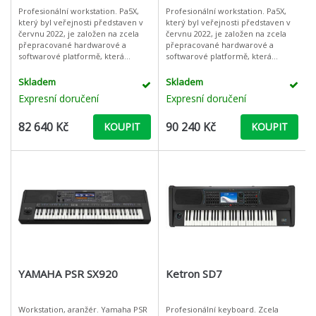
Profesionální workstation. Pa5X,
Profesionální workstation. Pa5X,
který byl veřejnosti představen v
který byl veřejnosti představen v
červnu 2022, je založen na zcela
červnu 2022, je založen na zcela
přepracované hardwarové a
přepracované hardwarové a
softwarové platformě, která
softwarové platformě, která
představuje začátek nové éry
představuje začátek nové éry
profesionálních aranžérů KORG.
profesionálních aranžérů KORG.
Skladem
Skladem
KORG
KORG
Expresní doručení
Expresní doručení
82 640 Kč
90 240 Kč
KOUPIT
KOUPIT
YAMAHA PSR SX920
Ketron SD7
Workstation, aranžér. Yamaha PSR
Profesionální keyboard. Zcela