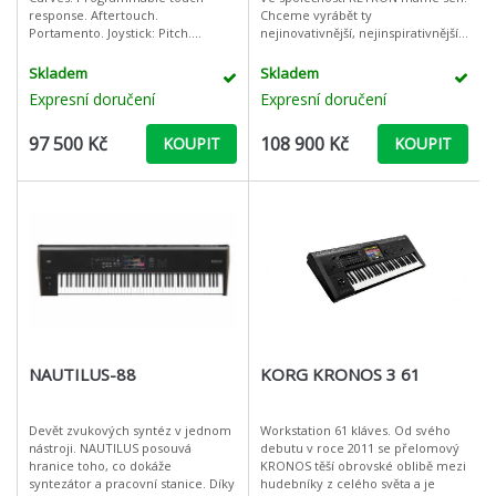
response. Aftertouch.
Chceme vyrábět ty
Portamento. Joystick: Pitch.
nejinovativnější, nejinspirativnější a
Modulation. Transposer: +/- 24.
nejoriginálnější hudební klávesy,
Octave: +/- 2. POLYPHONY 128
jaké kdy mohly být vyrobeny dnes
Skladem
Skladem
note. Multiti
s využitím technologií
Expresní doručení
Expresní doručení
97 500 Kč
108 900 Kč
KOUPIT
KOUPIT
NAUTILUS-88
KORG KRONOS 3 61
Devět zvukových syntéz v jednom
Workstation 61 kláves. Od svého
nástroji. NAUTILUS posouvá
debutu v roce 2011 se přelomový
hranice toho, co dokáže
KRONOS těší obrovské oblibě mezi
syntezátor a pracovní stanice. Díky
hudebníky z celého světa a je