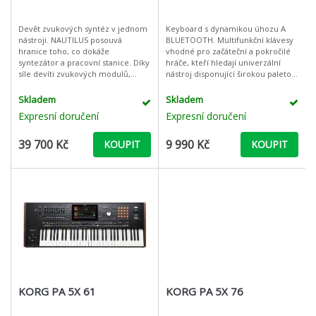
Devět zvukových syntéz v jednom
Keyboard s dynamikou úhozu A
nástroji. NAUTILUS posouvá
BLUETOOTH. Multifunkční klávesy
hranice toho, co dokáže
vhodné pro začáteční a pokročilé
syntezátor a pracovní stanice. Díky
hráče, kteří hledají univerzální
síle devíti zvukových modulů,
nástroj disponující širokou paletou
novým přístupem ke zvukům,
zvuků, nespočtem hudebních
bohatému samplingu, audio
doprovodů a novými technolo
Skladem
Skladem
rekordéru, efektům
Expresní doručení
Expresní doručení
39 700 Kč
9 990 Kč
KOUPIT
KOUPIT
KORG PA 5X 61
KORG PA 5X 76