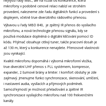
nejvyšší řady MBC, ale na rozdíl od konkurence, která
mikrofony v podobné cenové relaci nabízí ve strohém
provedení, nalezneme zde řadu digitálních funkcí a provedení s
displejem, včetně true-diverzitního rádiového přenosu.
Výbavou u řady MBD 840, je zpětný IR přenos do vysílacího
mikrofonu, a nová technologie přenosu signálu, kdy se
používá modulace doplněná o digitální klíčování pomocí ID
kódu. Přijímač obsahuje citlivý tuner, takže pracovní dosah je
až 130 m, který u konkurence nenajdete. Přenosové vlastnosti
jsou vynikající.
Kvalitě mikrofonu dopomáhá i výborná mikrofonní vložka,
true-diverzitní UHF přenos s PLL systémem, kompresor,
expander, 2 šumové brány a limiter. I komfort obsluhy je zde
zajímavý. Jmenujme funkci synchronizace, skenování, umlčení,
i nastavení audia, vysílacích a příjmových podmínek.
Samozřejmostí je možnost přelaďování a zpětné IR
synchronizace vysílajícího mikrofonu nad 100 frekvenčními
kanály.