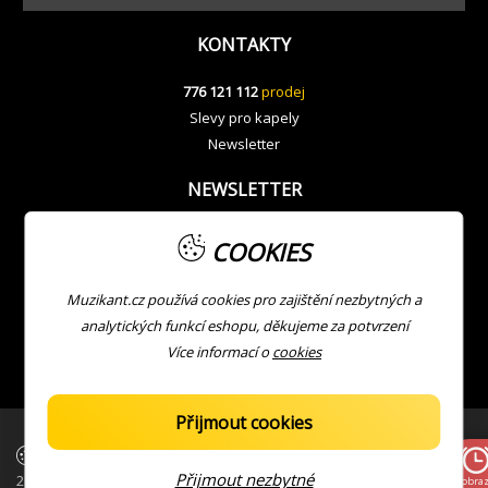
KONTAKTY
776 121 112
prodej
Slevy pro kapely
Newsletter
NEWSLETTER
COOKIES
Muzikant.cz používá cookies pro zajištění nezbytných a
analytických funkcí eshopu, děkujeme za potvrzení
Více informací o
cookies
Přijmout cookies
| Copyright © Muzikant
Developed with ❤ by
JV
Přijmout nezbytné
2026
Zobraz