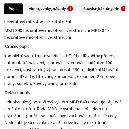
Popis
Videa, zvuky, návody
1
Související kategorie
3
bezdrátový mikrofon diverzitní ruční
MBD 840 bezdrátový mikrofon diverzitní ruční MBD 840
bezdrátový mikrofon diverzitní ruční
Stručný popis:
kompletní sada, true-diverzitní, UHF, PLL, IR zpětný přenos,
automatické nalazení, spárování, skenování, ladění ze 100
frekvencí, nastavitelný výkon, dosah 130 m, digitální klíčování
pomocí ID a dig. filtrování, kompresor, expander, 2 šumové
brány, squelch, kovový transportní kufr
Detailní popis
Jednokanálový bezdrátový systém MBD 840 obsahuje přijímač
a ruční mikrofon. Řada MBD je vyrobena s ohledem na
praktičnost použití, se současným zachováním příznivé ceny.
Nedosahuje sice zvukové a příjmové kvality mikrofonů