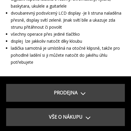
baskytara, ukulele a guitarlele
dvoubarevný podsvícený LCD display -Je li struna naladěna
přesně, display svítí zeleně. Jinak svítí bíle a ukazuje zda
strunu přitáhnout či povolit
všechny operace přes jediné tlačítko
displej lze jakkoliv natočit díky kloubu
ladička samotná je umístěná na otočné klipsně, takže pro
pohodlné ladění si ji můžete natočit do jakéhu úhlu
potřebujete
PRODEJNA
VŠE O NÁKUPU