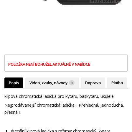
POLOŽKA NENÍ BOHUŽEL AKTUÁLNĚ V NABÍDCE
Popis
Videa, zvuky, návody
0
Doprava
Platba
klipová chromatická ladička pro kytaru, baskytaru, ukulele
Nejprodávanější chromatická ladička !! Přehledná, jednoduchá,
přesná !!!
digitální klipová ladička s režimy: chromatický, kytara,