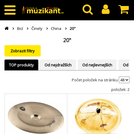
Bicí
Činely
China
20"
20"
Zobrazit filtry
TOP produkty
Od nejdražších
Od nejlevnejších
Od ne
Počet položek na stránku
položek: 2