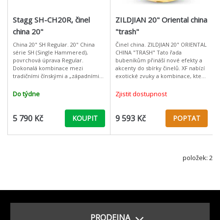
Stagg SH-CH20R, činel
ZILDJIAN 20" Oriental china
china 20"
"trash"
China 20" SH Regular. 20" China
Činel china. ZILDJIAN 20" ORIENTAL
série SH (Single Hammered),
CHINA "TRASH" Tato řada
povrchová úprava Regular.
bubeníkům přináší nové efekty a
Dokonalá kombinace mezi
akcenty do sbírky činelů. XF nabízí
tradičními čínskými a „západními“
exotické zvuky a kombinace, které
činely. Cenová dostupnost bez
rozšíří paletu a možnosti vašeho
kompromisů. Autentické ručně
hraní. Oriental Chin
Do týdne
Zjistit dostupnost
tepané klasicky o
5 790 Kč
9 593 Kč
KOUPIT
POPTAT
položek: 2
PRODEJNA