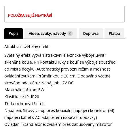
POLOŽKA SE JIŽ NEVYRÁBÍ
Popis
Videa, zvuky, návody
0
Doprava
Platba
Atraktivní světelný efekt
Světelný efekt vytváří atraktivní elektrické výboje uvnitř
skleněné koule. Při kontaktu ruky s koulí se výboje soustředí
do místa dotyku. Automatický provozní režim a možnost
ovládání zvukem. Průměr koule 20 cm. Dodáváno včetně
síťového adaptéru.: Napájení: 12V DC
Maximální příkon: 6W
Klasifikace IP: IP20
Třída ochrany: třída III
Napájení: Síťový vstup přes koaxiální napájecí konektor (M)
napájecí kabel s AC adaptérem (součást dodávky)
Ovládání: Stand-alone; zvukem přes zabudovaný mikrofon