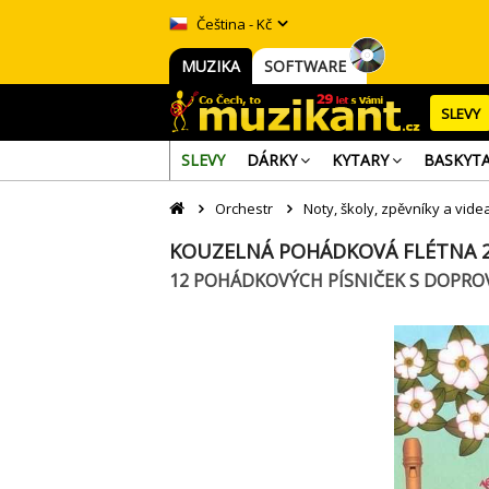
Čeština - Kč
MUZIKA
SOFTWARE
SLEVY
SLEVY
DÁRKY
KYTARY
BASKYT
Orchestr
Noty, školy, zpěvníky a vide
KOUZELNÁ POHÁDKOVÁ FLÉTNA 2
12 POHÁDKOVÝCH PÍSNIČEK S DOPROV