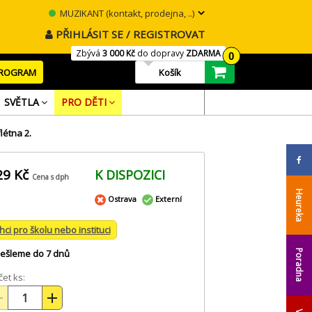
MUZIKANT (kontakt, prodejna, ..)
PŘIHLÁSIT SE / REGISTROVAT
Zbývá
3 000 Kč
do dopravy
ZDARMA
0
PROGRAM
Košík
SVĚTLA
PRO DĚTI
étna 2.
29 Kč
K DISPOZICI
Cena s dph
Heureka
Ostrava
Externí
hci pro školu nebo instituci
ešleme do 7 dnů
Poradna
et ks: