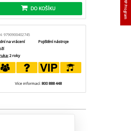
VIP Program
DO KOŠÍKU
N: 9790900402745
dní na vrácení
Pojištění nástroje
oží
ruka:
2 roky
Více informací:
800 888 448
ámých filmových pohádkových melodií v