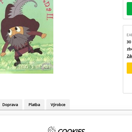
EA
30 
zb
Zá
Doprava
Platba
Výrobce
ených pro soprán. zobc. fl. + CD
ových písniček. Stejně jako první díl i tento sešit Vám nabízí 12 zn
COOKIES