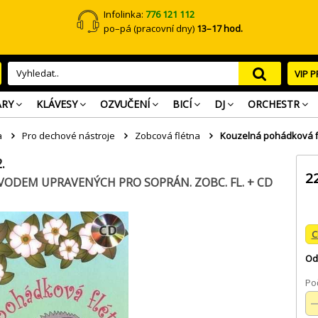
Infolinka:
776 121 112
po–pá (pracovní dny)
13–17 hod.
VIP 
ARY
KLÁVESY
OZVUČENÍ
BICÍ
DJ
ORCHESTR
a
Pro dechové nástroje
Zobcová flétna
Kouzelná pohádková fl
.
2
ODEM UPRAVENÝCH PRO SOPRÁN. ZOBC. FL. + CD
C
Od
Poč