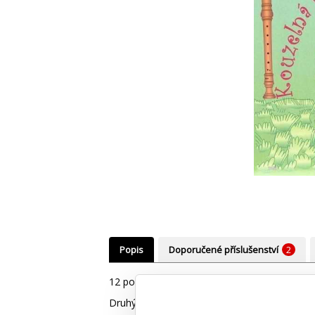
Popis
Doporučené příslušenství
2
12 pohádkových písniček s doprovodem uprav
Druhý díl, krásných a známých českých pohádk