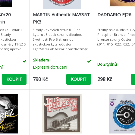
80/20
MARTIN Authentic MA535T
DADDARIO EJ26
hin
PK3
ating
stickou kytaru
3 sady kovových strun 0.11 na
Struny na akustickou ky
. 3 sady
kytaru . 3 pack strun s dlouhou
Phosphor Bronze. Pho
3Pack
akustickou
životností Pro 6-strunnou
bronze struny Custom L
rozměry 11-52 S
akustickou kytaruCustom
(.011, .015, .022, .032, .0
orozní) úpravou
lightMateriál: fosfor bronzRozměry:
ST technologie
011 - 015 - 023 - 032 - 042 -
je kor
052Lifespan 2.0
Skladem
Do 2 týdnů
ní
Expresní doručení
790 Kč
298 Kč
KOUPIT
KOUPIT