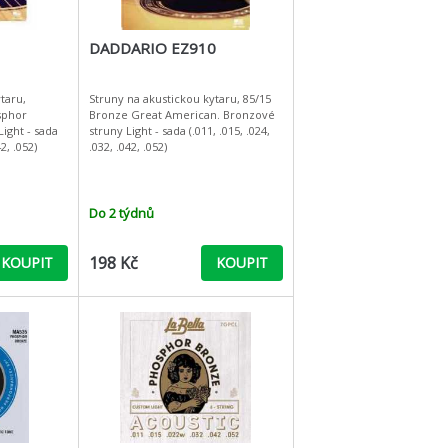
DADDARIO EZ910
taru,
Struny na akustickou kytaru, 85/15
sphor
Bronze Great American. Bronzové
ight - sada
struny Light - sada (.011, .015, .024,
42, .052)
.032, .042, .052)
Do 2 týdnů
198 Kč
KOUPIT
KOUPIT