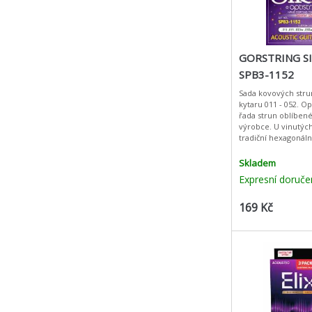
GORSTRING SI
SPB3-1152
Sada kovových stru
kytaru 011 - 052. Op
řada strun oblíben
výrobce. U vinutých strun je
tradiční hexagonáln
ovinuto drátem z f
slitiny. Nově jso
Skladem
Expresní doruče
169 Kč