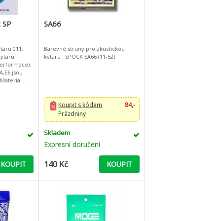
 SP
SA66
taru 011.
Barevné struny pro akustickou
kytaru
kytaru . SPOCK SA66 (11-52)
Performace).
A,E6 jsou
l
na 80/20
Koupit s kódem
84,-
Prázdniny
Skladem
Expresní doručení
140 Kč
KOUPIT
KOUPIT