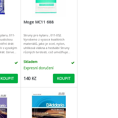
Moge MC11 688
ytaru, 011-
Struny pro kytaru , 011-052.
kustickou
Vyrobeno z vysoce kvalitních
materiálů, jako je ocel, nylon,
eli s vysokým
uhlíková vlákna a hedvábí Struny
rát: červená
různých tvrdostí, což umožňuje
přizpůsobit se individuálním
potřebám a preferencím Precizní
Skladem
zpr
Expresní doručení
140 Kč
KOUPIT
KOUPIT