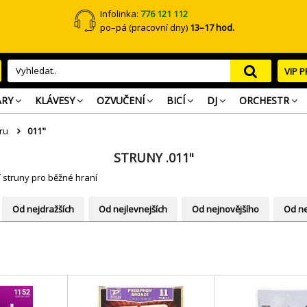
Infolinka:
776 121 112
po–pá (pracovní dny)
13–17 hod.
VIP 
ARY
KLÁVESY
OZVUČENÍ
BICÍ
DJ
ORCHESTR
ru
011"
STRUNY .011"
ší struny pro běžné hraní
Od nejdražších
Od nejlevnejších
Od nejnovějšího
Od ne