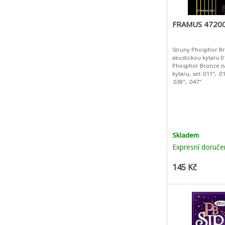
FRAMUS 47200
Struny Phosphor B
akustickou kytaru 0
Phosphor Bronze n
kytaru, set:.011", .01
.038", .047"
Skladem
Expresní doruče
145 Kč