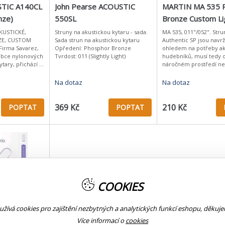
STIC A140CL
John Pearse ACOUSTIC
MARTIN MA 535 
nze)
550SL
Bronze Custom Li
KUSTICKÉ,
Struny na akustickou kytaru - sada.
MA 535, 011"/052". Struny Martin
E, CUSTOM
Sada strun na akustickou kytaru
Authentic SP jsou navr
 Firma Savarez,
Opředení: Phosphor Bronze
ohledem na potřeby ak
obce nylonových
Tvrdost: 011 (Slightly Light)
hudebníků, musí tedy o
ytary, přichází s
náročném prostředí ne
kovových strun
koncertů a zkoušek. Jej
. Díky b
základem je ocelové já
Na dotaz
Na dotaz
cínovou vrstv
369 Kč
210 Kč
POPTAT
POPTAT
COOKIES
APB1152
žívá cookies pro zajištění nezbytných a analytických funkcí eshopu, děkuj
Více informací o
cookies