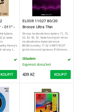
2
ELIXIR 11027 80/20
 - 011“ -
Bronze Ultra Thin
NANOWEB® Coating
cká kytara,
Struny na akustickou kytaru 11, 15,
2 je sada
22, 32, 42, 52. Sada kovových strun
Custom Light
pro
na akustickou kytarubronze
načky Henry‘s
80/20rozměry 11-52 S ANTI RUST
é struny s
(proti korozní) úpravou Průlomová
válcové
ANTI RUST technologie pokovování
zabraňuje korozi a pr
Skladem
Expresní doručení
439 Kč
KOUPIT
KOUPIT