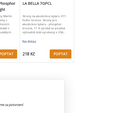
Phosphor
LA BELLA 7GPCL
ght
Struny na akustickou kytaru .011
ženy s
fosfor bronze. Struny pro
tivních
akustickou kytaru - phosphor
bstát v
brozne, 11. K výrobě se používá
ustálých
výhradně drát vyrobený v USA.
ich
Základem je ocelový drát s cínovou
dro s
povrchovou úpravou. U ovinutých
Na dotaz
218 Kč
POPTAT
POPTAT
eme za potvrzení