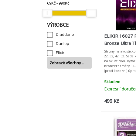
69
Kč -
990
Kč
VÝROBCE
D'addario
ELIXIR 16027 
Bronze Ultra T
Dunlop
NANOWEB® Co
Struny na akusticko
Elixir
22, 32, 42, 52. Sada
Custom Light
na akustickou kyta
Zobrazit všechny …
bronzerozměry 11-
(proti korozní) úpravou Prů
ANTI RUST technol
zabraňuje korozi
Skladem
Expresní doruče
499 Kč