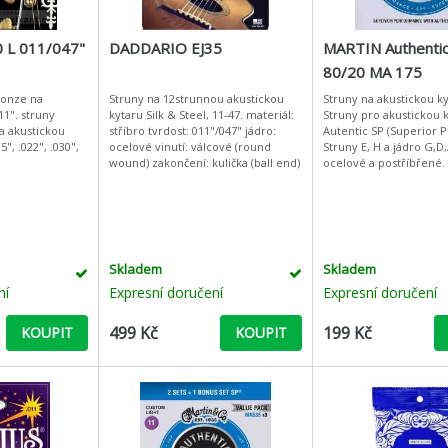
 L 011/047"
DADDARIO EJ35
MARTIN Authentic
80/20 MA 175
ronze na
Struny na 12strunnou akustickou
Struny na akustickou ky
11". struny
kytaru Silk & Steel, 11-47. materiál:
Struny pro akustickou 
a akustickou
stříbro tvrdost: 011"/047" jádro:
Autentic SP (Superior 
5", .022", .030",
ocelové vinutí: válcové (round
Struny E, H a jádro G,D,
wound) zakončení: kulička (ball end)
ocelové a postříbřené. Materiá
ovinutí G,D,A,E6 je sliti
bronz. Síla st
Skladem
Skladem
ní
Expresní doručení
Expresní doručení
499 Kč
199 Kč
KOUPIT
KOUPIT