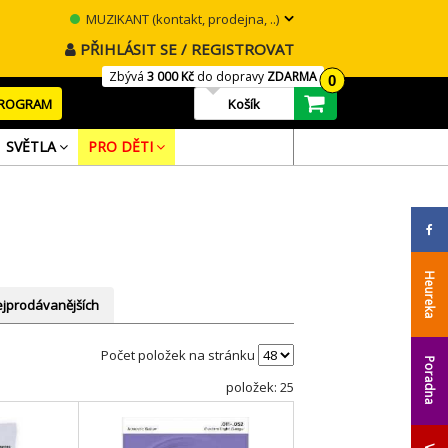
MUZIKANT (kontakt, prodejna, ..)
PŘIHLÁSIT SE / REGISTROVAT
Zbývá
3 000 Kč
do dopravy
ZDARMA
0
PROGRAM
Košík
SVĚTLA
PRO DĚTI
Heureka
jprodávanějších
Počet položek na stránku
Poradna
položek: 25