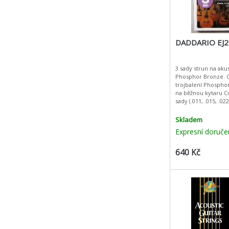
DADDARIO EJ2
3 sady strun na aku
Phosphor Bronze. 
trojbalení Phospho
na běžnou kytaru Custom Light - 3
sady (.011, .015, .022
.052)Jedna kartonov
třemi samostatn
Skladem
Expresní doruče
640 Kč