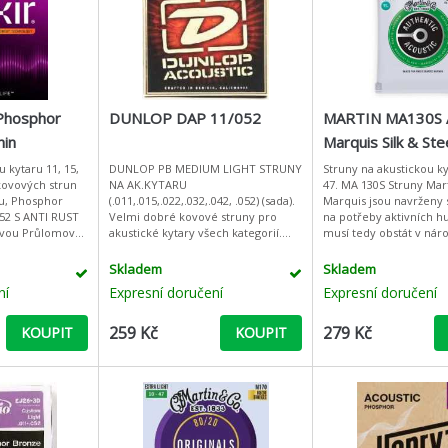
Phosphor
DUNLOP DAP 11/052
MARTIN MA130S A
hin
Marquis Silk & St
ating
u kytaru 11, 15,
DUNLOP PB MEDIUM LIGHT STRUNY
Struny na akustickou ky
 kovových strun
NA AK.KYTARU
47. MA 130S Struny Mar
ru, Phosphor
(.011,.015,.022,.032,.042, .052) (sada).
Marquis jsou navrženy
52 S ANTI RUST
Velmi dobré kovové struny pro
na potřeby aktivních h
lomová
akustické kytary všech kategorií.
musí tedy obstát v ná
ogie pokovování
Zvonivé výšky a hutné basy udělají i
prostředí neustálých k
z obyčejné kytary nástroj o třídu v
zkoušek. Vychází z obl
Skladem
Skladem
ní
Expresní doručení
Expresní doručení
259 Kč
279 Kč
KOUPIT
KOUPIT