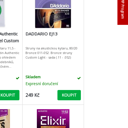
VIP Program
uthentic
DADDARIO EJ13
eel Custom
taru 11,5 -
Struny na akustickou kytaru, 80/20
tin Authentic
Bronze 011-052. Bronze struny
 s ohledem
Custom Light - sada (.11 - .052)
udebníků,
ročném
oncertů a
íbe
Skladem
Expresní doručení
249 Kč
KOUPIT
KOUPIT