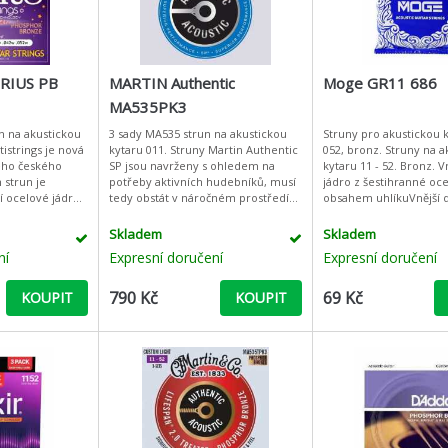
RIUS PB
MARTIN Authentic
Moge GR11 686
MA535PK3
n na akustickou
3 sady MA535 strun na akustickou
Struny pro akustickou k
tistrings je nová
kytaru 011. Struny Martin Authentic
052, bronz. Struny na a
ého českého
SP jsou navrženy s ohledem na
kytaru 11 - 52. Bronz. Vnitřní drát:
potřeby aktivních hudebníků, musí
jádro z šestihranné oc
í ocelové jádro
tedy obstát v náročném prostředí
obsahem uhlíkuVnější d
osfor-bronzové
neustálých koncertů a zkoušek.
měď
Jejich základem je oce
Skladem
Skladem
ní
Expresní doručení
Expresní doručení
790 Kč
69 Kč
KOUPIT
KOUPIT