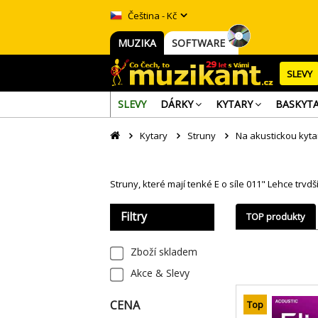
Čeština - Kč
MUZIKA
SOFTWARE
SLEVY
SLEVY
DÁRKY
KYTARY
BASKYT
Kytary
Struny
Na akustickou kyta
Struny, které mají tenké E o síle 011" Lehce trvd
Filtry
TOP produkty
Zboží skladem
Akce & Slevy
CENA
Top