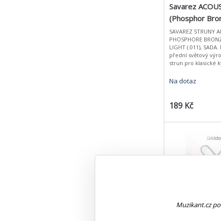
Savarez ACOU
(Phosphor Bro
SAVAREZ STRUNY A
PHOSPHORE BRONZ
LIGHT (.011), SADA.
přední světový výr
strun pro klasické k
novinkou v oblasti 
pro akustické kytary
Na dotaz
189 Kč
DADDARIO XS
Muzikant.cz pou