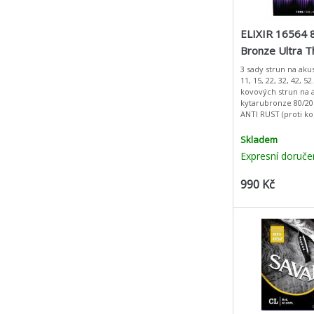
ELIXIR 16564 
Bronze Ultra T
NANOWEB® Co
3 sady strun na aku
11, 15, 22, 32, 42, 52
Custom Light 
kovových strun na 
kytarubronze 80/20
ANTI RUST (proti k
Průlomová ANTI RU
pokovování zabraňu
Skladem
Expresní doruče
990 Kč