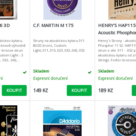
6 3D
C.F. MARTIN M 175
HENRY’S HAP115
Acoustic Phosphor
052“
stickou kytaru,
Struny na akustickou kytaru 011.
Henry`s Struny - akusti
Cenově výhodně
80/20 bronz, Custom
Phosphor 11 52. HAP115
r bronze strun
Light,.011,.015,.023,.032,.042,.052
strun o síle .011 - .052 
akustickou kytaru od z
, .032, .042,
Strings. Fosfor-bronzov
á krabička se
ocelovým jádrem mají 
vinutí a zakončení
Skladem
Skladem
ní
Expresní doručení
Expresní doručení
149 Kč
189 Kč
KOUPIT
KOUPIT