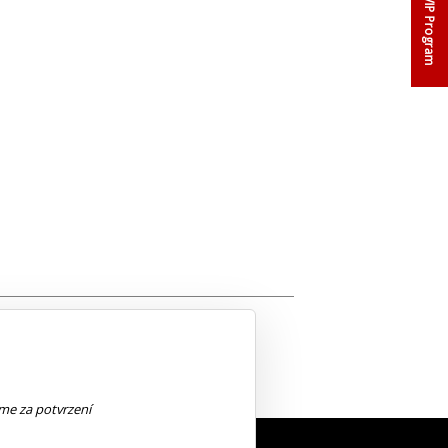
VIP Program
lové a kontrabasové smyčce.
eme za potvrzení