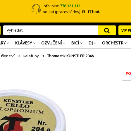
Infolinka:
776 121 112
po–pá (pracovní dny)
13–17 hod.
VIP 
ARY
KLÁVESY
OZVUČENÍ
BICÍ
DJ
ORCHESTR
lušenství
Kalafuny
Thomastik KUNSTLER 204A
PO