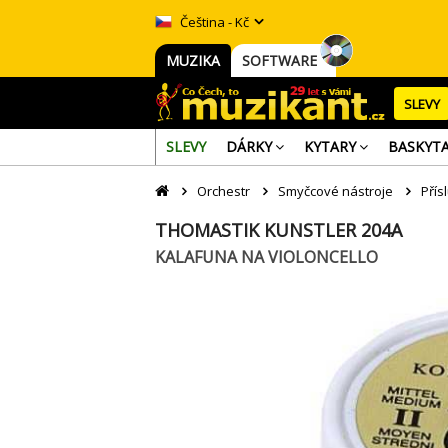
Čeština - Kč
MUZIKA
SOFTWARE
SLEVY
SLEVY
DÁRKY
KYTARY
BASKYT
Orchestr
Smyčcové nástroje
Přís
THOMASTIK KUNSTLER 204A
KALAFUNA NA VIOLONCELLO