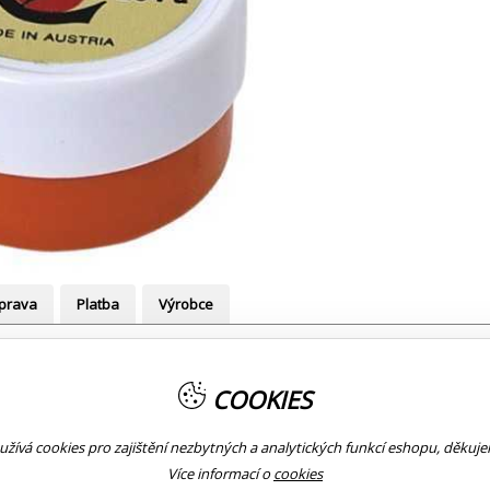
prava
Platba
Výrobce
COOKIES
jících těkání silic. Tmavé kalafuny jsou vhodné pro užití na violoncel
žívá cookies pro zajištění nezbytných a analytických funkcí eshopu, děkuj
Více informací o
cookies