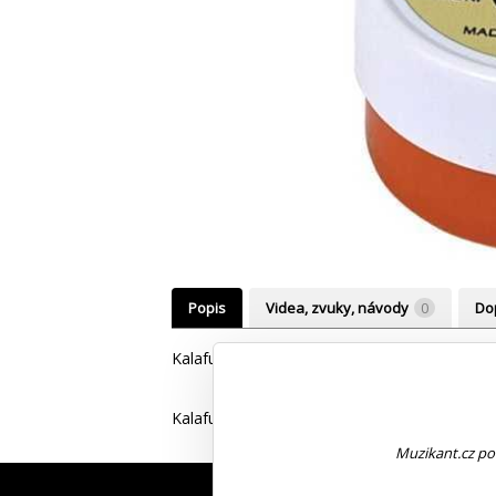
Popis
Videa, zvuky, návody
0
Do
Kalafuna na violoncello
Kalafuna z přírodních pryskyřic a látek omezu
Muzikant.cz pou