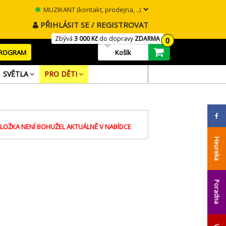
MUZIKANT (kontakt, prodejna, ..)
PŘIHLÁSIT SE / REGISTROVAT
Zbývá
3 000 Kč
do dopravy
ZDARMA
0
PROGRAM
Košík
SVĚTLA
PRO DĚTI
LOŽKA NENÍ BOHUŽEL AKTUÁLNĚ V NABÍDCE
Heureka
Poradna