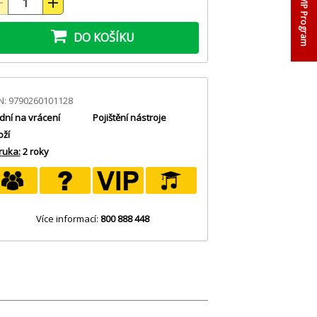
VIP Program
DO KOŠÍKU
N: 9790260101128
dní na vrácení
Pojištění nástroje
oží
ruka:
2 roky
Více informací:
800 888 448