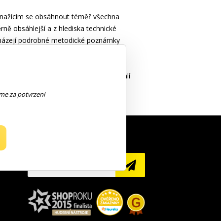
 snažícím se obsáhnout téměř všechna
ěrně obsáhlejší a z hlediska technické
nacházejí podrobné metodické poznámky
 zvládnutí.
ní s jehož pomocí překonáte mnohá úskalí
. Všechna cvičení i etudy doprovází
eme za potvrzení
NEWSLETTER