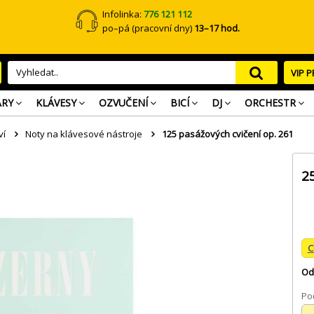
Infolinka:
776 121 112
po–pá (pracovní dny)
13–17 hod.
VIP 
ARY
KLÁVESY
OZVUČENÍ
BICÍ
DJ
ORCHESTR
ví
Noty na klávesové nástroje
125 pasážových cvičení op. 261
2
C
Od
Poč