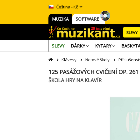
Čeština - Kč
MUZIKA
SOFTWARE
SLEVY
SLEVY
DÁRKY
KYTARY
BASKYT
Klávesy
Notové školy
Příslušenst
125 PASÁŽOVÝCH CVIČENÍ OP. 261
ŠKOLA HRY NA KLAVÍR