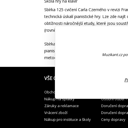
Škola hry na klavír
Sbírka 125 cvičení Carla Czerného v revizi 
technická úskalí pianistické hry. Lze zde najít
obtížnosti náročnější etudy, které jsou sous
(rovněž ve francouzském překladu), které přis
Sbírka 125 pasážových cvičení op. 261 od Ca
pianistické hry. Obsahuje jak velmi krátká čty
Muzikant.cz pou
metodické poznámky, které přispívají k jejic
VŠE O NÁKUPU
JAK PŘEVZÍT
P
Obchodní podmínky
Osobní odběr v
Nákup na splátky
Osobní odběr -
Záruky a reklamace
Doručení dopr
Vrácení zboží
Doručení dopr
Nákup pro instituce a školy
Ceny dopravy