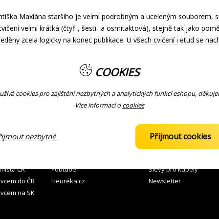
Františka Maxiána staršího je velmi podrobným a uceleným souborem,
 cvičení velmi krátká (čtyř-, šesti- a osmitaktová), stejně tak jako pom
tředěny zcela logicky na konec publikace. U všech cvičení i etud se 
pívají k jejich snadnějšímu, rychlejšímu a hlavně technicky správnému
COOKIES
rla Czerného v revizi Františka Maxiána je uceleným souborem cviče
ř až osmitaktová cvičení, tak i obsáhlejší a technicky náročnější etudy
žívá cookies pro zajištění nezbytných a analytických funkcí eshopu, děkuj
h snazšímu a technicky správnému zvládnutí.
Více informací o
cookies
 ZBOŽÍ
KOMUNITA
KONTAKTY
Přijmout cookies
řijmout nezbytné
 prodejnách
Facebook
776 121 112
prodej
 místa ČR
Youtube
Slevy pro kapely
avcem do ČR
Heuréka.cz
Newsletter
avcem na SK