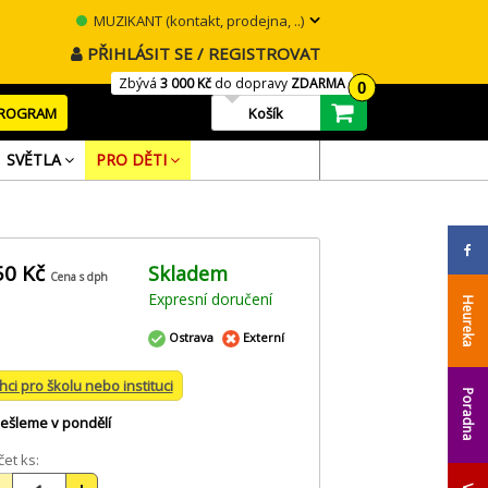
MUZIKANT (kontakt, prodejna, ..)
PŘIHLÁSIT SE / REGISTROVAT
Zbývá
3 000 Kč
do dopravy
ZDARMA
0
PROGRAM
Košík
SVĚTLA
PRO DĚTI
50 Kč
Skladem
Cena s dph
Expresní doručení
Heureka
Ostrava
Externí
hci pro školu nebo instituci
Poradna
ešleme v pondělí
et ks: