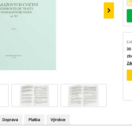
›
EA
30 
zb
Zá
Doprava
Platba
Výrobce