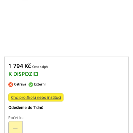
1 794 Kč
Cena s dph
K DISPOZICI
Ostrava
Externí
Chci pro školu nebo instituci
Odešleme do 7 dnů
Počet ks: