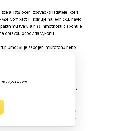
la jistě ocení zpěváci/skladatelé, kteří
 vše Compact III splňuje na jedničku, navíc
paktnímu tvaru a nižší hmotnosti disponuje
ena opravdu odpovídá výkonu.
stup umožňuje zapojení mikrofonu nebo
í tlačítka/attenuátoru high/low. Každý z
ckých nástrojů slouží tlačítko colour.
elay/chorus. Ke kombu lze samozřejmě
eme za potvrzení
nkrétní nastavené integrované a externí
ho nástroje či zpěvu a dodat jim tak další
nebo sluchátka. Symetrickým DI výstupem
D/Mp3 přehrávač nebo jiný zvukový zdroj.