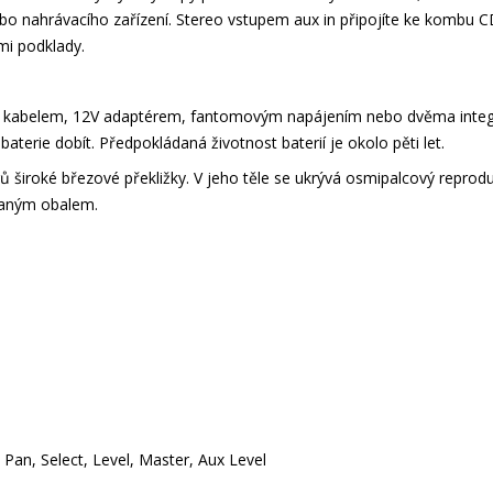
bo nahrávacího zařízení. Stereo vstupem aux in připojíte ke kombu C
mi podklady.
kabelem, 12V adaptérem, fantomovým napájením nebo dvěma integrov
baterie dobít. Předpokládaná životnost baterií je okolo pěti let.
ů široké březové překližky. V jeho těle se ukrývá osmipalcový repro
vaným obalem.
 Pan, Select, Level, Master, Aux Level