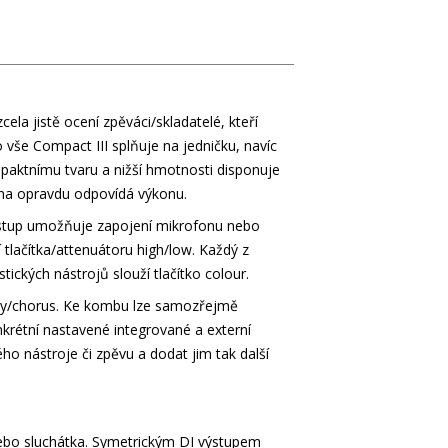
a jistě ocení zpěváci/skladatelé, kteří
 vše Compact III splňuje na jedničku, navíc
paktnímu tvaru a nižší hmotnosti disponuje
ena opravdu odpovídá výkonu.
stup umožňuje zapojení mikrofonu nebo
í tlačítka/attenuátoru high/low. Každý z
ckých nástrojů slouží tlačítko colour.
elay/chorus. Ke kombu lze samozřejmě
nkrétní nastavené integrované a externí
ho nástroje či zpěvu a dodat jim tak další
nebo sluchátka. Symetrickým DI výstupem