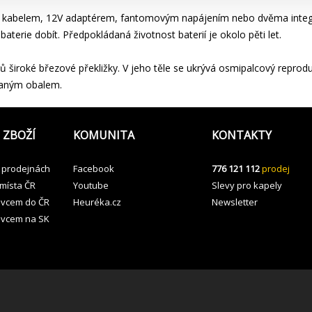
kabelem, 12V adaptérem, fantomovým napájením nebo dvěma integrov
baterie dobít. Předpokládaná životnost baterií je okolo pěti let.
ů široké březové překližky. V jeho těle se ukrývá osmipalcový repro
vaným obalem.
 ZBOŽÍ
KOMUNITA
KONTAKTY
 prodejnách
Facebook
776 121 112
prodej
 místa ČR
Youtube
Slevy pro kapely
avcem do ČR
Heuréka.cz
Newsletter
avcem na SK