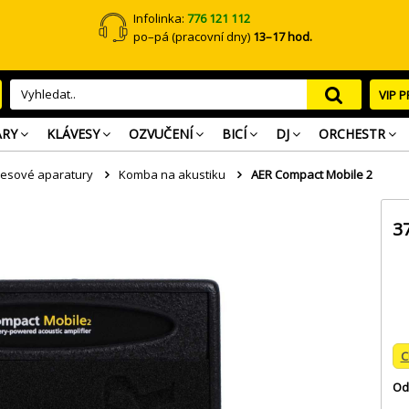
Infolinka:
776 121 112
po–pá (pracovní dny)
13–17 hod.
VIP 
ARY
KLÁVESY
OZVUČENÍ
BICÍ
DJ
ORCHESTR
vesové aparatury
Komba na akustiku
AER Compact Mobile 2
3
C
Od