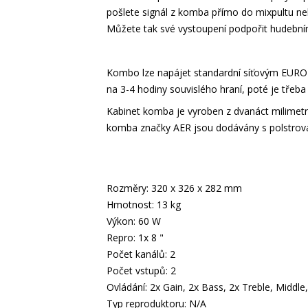
pošlete signál z komba přímo do mixpultu ne
Můžete tak své vystoupení podpořit hudební
Kombo lze napájet standardní síťovým EURO 
na 3-4 hodiny souvislého hraní, poté je třeba 
Kabinet komba je vyroben z dvanáct milimetr
komba značky AER jsou dodávány s polstro
Rozměry: 320 x 326 x 282 mm
Hmotnost: 13 kg
Výkon: 60 W
Repro: 1x 8 "
Počet kanálů: 2
Počet vstupů: 2
Ovládání: 2x Gain, 2x Bass, 2x Treble, Middle,
Typ reproduktoru: N/A