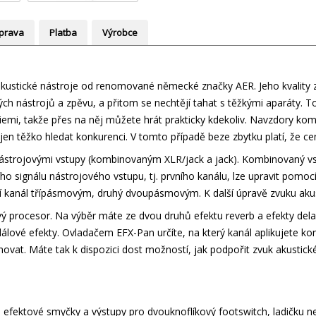
prava
Platba
Výrobce
stické nástroje od renomované německé značky AER. Jeho kvality zcel
ch nástrojů a zpěvu, a přitom se nechtějí tahat s těžkými aparáty. To
iemi, takže přes na něj můžete hrát prakticky kdekoliv. Navzdory kom
n těžko hledat konkurenci. V tomto případě beze zbytku platí, že c
strojovými vstupy (kombinovaným XLR/jack a jack). Kombinovaný v
ího signálu nástrojového vstupu, tj. prvního kanálu, lze upravit pomoc
ní kanál třípásmovým, druhý dvoupásmovým. K další úpravě zvuku akusti
ový procesor. Na výběr máte ze dvou druhů efektu reverb a efekty d
dálové efekty. Ovladačem EFX-Pan určíte, na který kanál aplikujete ko
vat. Máte tak k dispozici dost možností, jak podpořit zvuk akustické
efektové smyčky a výstupy pro dvouknoflíkový footswitch, ladičku 