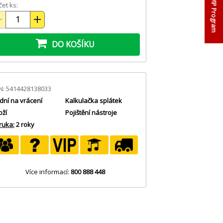
VIP Program
et ks:
DO KOŠÍKU
N: 5414428138033
dní na vrácení
Kalkulačka splátek
oží
Pojištění nástroje
ruka:
2 roky
Více informací:
800 888 448