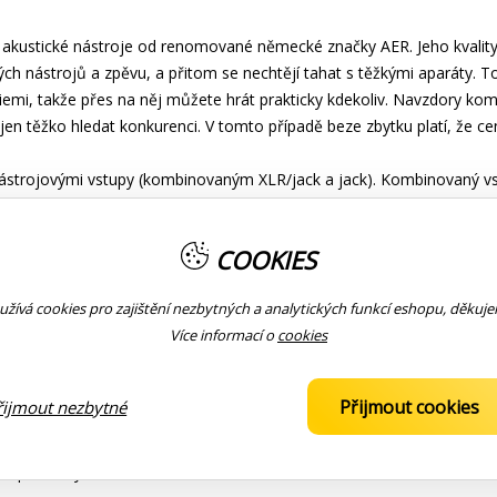
kustické nástroje od renomované německé značky AER. Jeho kvality zce
ch nástrojů a zpěvu, a přitom se nechtějí tahat s těžkými aparáty. To
iemi, takže přes na něj můžete hrát prakticky kdekoliv. Navzdory kom
n těžko hledat konkurenci. V tomto případě beze zbytku platí, že c
strojovými vstupy (kombinovaným XLR/jack a jack). Kombinovaný v
ího signálu nástrojového vstupu, tj. prvního kanálu, lze upravit pomoc
ní kanál třípásmovým, druhý dvoupásmovým. K další úpravě zvuku akusti
COOKIES
ový procesor. Na výběr máte ze dvou druhů efektu reverb a efekty d
žívá cookies pro zajištění nezbytných a analytických funkcí eshopu, děkuj
dálové efekty. Ovladačem EFX-Pan určíte, na který kanál aplikujete ko
Více informací o
cookies
vat. Máte tak k dispozici dost možností, jak podpořit zvuk akustické
Přijmout cookies
řijmout nezbytné
efektové smyčky a výstupy pro dvouknoflíkový footswitch, ladičku 
bo nahrávacího zařízení. Stereo vstupem aux in připojíte ke kombu C
mi podklady.