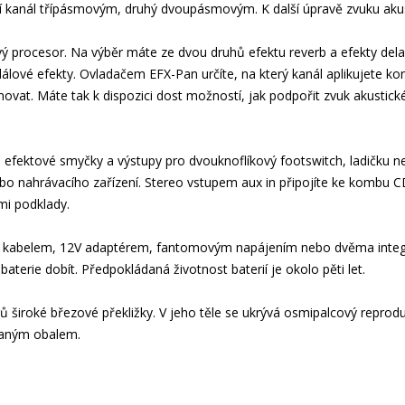
ní kanál třípásmovým, druhý dvoupásmovým. K další úpravě zvuku akusti
ový procesor. Na výběr máte ze dvou druhů efektu reverb a efekty d
dálové efekty. Ovladačem EFX-Pan určíte, na který kanál aplikujete ko
vat. Máte tak k dispozici dost možností, jak podpořit zvuk akustické
efektové smyčky a výstupy pro dvouknoflíkový footswitch, ladičku 
bo nahrávacího zařízení. Stereo vstupem aux in připojíte ke kombu C
mi podklady.
kabelem, 12V adaptérem, fantomovým napájením nebo dvěma integrov
baterie dobít. Předpokládaná životnost baterií je okolo pěti let.
ů široké březové překližky. V jeho těle se ukrývá osmipalcový repro
vaným obalem.