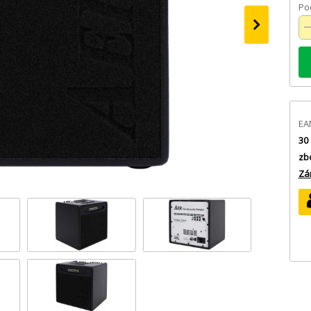
Poč
›
EA
30 
zb
Zá