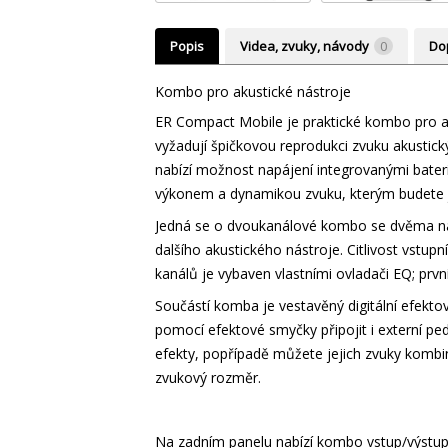
Popis
Videa, zvuky, návody
0
Do
Kombo pro akustické nástroje
ER Compact Mobile je praktické kombo pro aku
vyžadují špičkovou reprodukci zvuku akustický
nabízí možnost napájení integrovanými bater
výkonem a dynamikou zvuku, kterým budete je
Jedná se o dvoukanálové kombo se dvěma ná
dalšího akustického nástroje. Citlivost vstupn
kanálů je vybaven vlastními ovladači EQ; prv
Součástí komba je vestavěný digitální efekt
pomocí efektové smyčky připojit i externí pe
efekty, popřípadě můžete jejich zvuky kombino
zvukový rozměr.
Na zadním panelu nabízí kombo vstup/výstup 