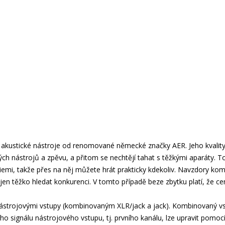
kustické nástroje od renomované německé značky AER. Jeho kvality zce
ch nástrojů a zpěvu, a přitom se nechtějí tahat s těžkými aparáty. To
iemi, takže přes na něj můžete hrát prakticky kdekoliv. Navzdory kom
n těžko hledat konkurenci. V tomto případě beze zbytku platí, že c
strojovými vstupy (kombinovaným XLR/jack a jack). Kombinovaný v
ího signálu nástrojového vstupu, tj. prvního kanálu, lze upravit pomoc