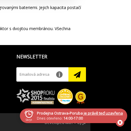
anými bateriemi. Jejich kapacita postačí
duktor s dvojitou membránou. Všechna
NEWSLETTER
Prodejna Ostrava-Poruba
je právě teď uzavřena
Dnes otevřeno:
14:00-17:00
Skrýt
Developed with ❤ by
JV
Generála Sochora 1379/6, Ostrava-Poruba, 708 00