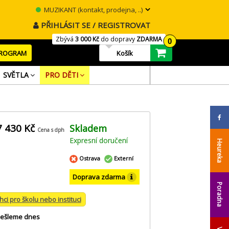
MUZIKANT (kontakt, prodejna, ..)
PŘIHLÁSIT SE / REGISTROVAT
Zbývá
3 000 Kč
do dopravy
ZDARMA
0
PROGRAM
Košík
SVĚTLA
PRO DĚTI
7 430 Kč
Skladem
Cena s dph
Expresní doručení
Heureka
Ostrava
Externí
Doprava zdarma
Poradna
hci pro školu nebo instituci
ešleme dnes