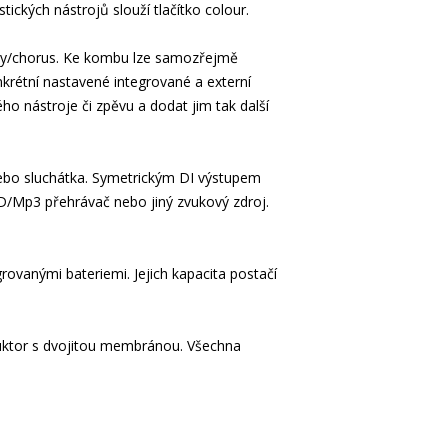
ckých nástrojů slouží tlačítko colour.
elay/chorus. Ke kombu lze samozřejmě
nkrétní nastavené integrované a externí
ho nástroje či zpěvu a dodat jim tak další
nebo sluchátka. Symetrickým DI výstupem
D/Mp3 přehrávač nebo jiný zvukový zdroj.
anými bateriemi. Jejich kapacita postačí
duktor s dvojitou membránou. Všechna