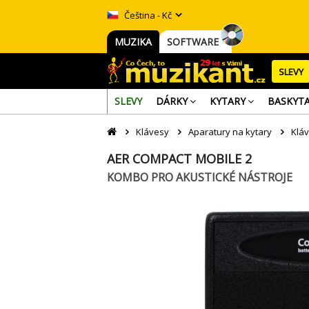
Čeština - Kč
MUZIKA
SOFTWARE
SLEVY
SLEVY
DÁRKY
KYTARY
BASKYT
Klávesy
Aparatury na kytary
Klá
AER COMPACT MOBILE 2
KOMBO PRO AKUSTICKÉ NÁSTROJE