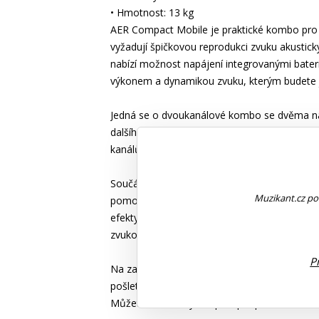
• Hmotnost: 13 kg
AER Compact Mobile je praktické kombo pro a
vyžadují špičkovou reprodukci zvuku akustický
nabízí možnost napájení integrovanými bater
výkonem a dynamikou zvuku, kterým budete je
Jedná se o dvoukanálové kombo se dvěma ná
dalšího akustického nástroje. Citlivost vstupn
kanálů je vybaven vlastními ovladači EQ; prv
Součástí komba je vestavěný digitální efekt
Muzikant.cz pou
pomocí efektové smyčky připojit i externí pe
efekty, popřípadě můžete jejich zvuky kombino
zvukový rozměr.
P
Na zadním panelu nabízí kombo vstup/výstup 
pošlete signál z komba přímo do mixpultu ne
Můžete tak své vystoupení podpořit hudební