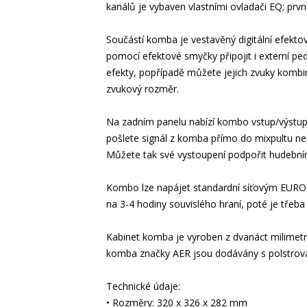
kanálů je vybaven vlastními ovladači EQ; prv
Součástí komba je vestavěný digitální efekt
pomocí efektové smyčky připojit i externí pe
efekty, popřípadě můžete jejich zvuky kombino
zvukový rozměr.
Na zadním panelu nabízí kombo vstup/výstup 
pošlete signál z komba přímo do mixpultu ne
Můžete tak své vystoupení podpořit hudební
Kombo lze napájet standardní síťovým EURO 
na 3-4 hodiny souvislého hraní, poté je třeba 
Kabinet komba je vyroben z dvanáct milimetr
komba značky AER jsou dodávány s polstro
Technické údaje:
• Rozměry: 320 x 326 x 282 mm