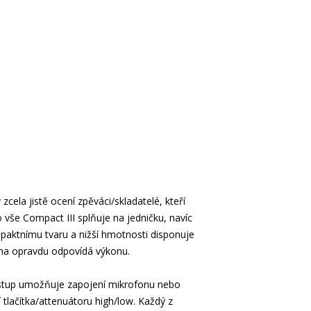
la jistě ocení zpěváci/skladatelé, kteří
 vše Compact III splňuje na jedničku, navíc
paktnímu tvaru a nižší hmotnosti disponuje
ena opravdu odpovídá výkonu.
stup umožňuje zapojení mikrofonu nebo
í tlačítka/attenuátoru high/low. Každý z