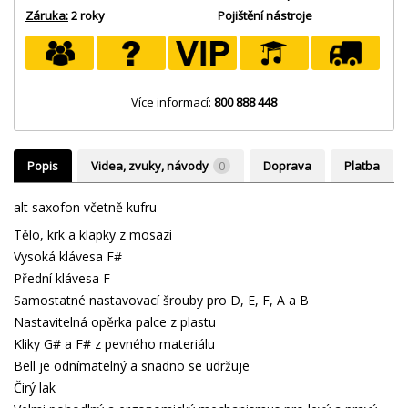
Záruka:
2 roky
Pojištění nástroje
Více informací:
800 888 448
Popis
Videa, zvuky, návody
0
Doprava
Platba
alt saxofon včetně kufru
Tělo, krk a klapky z mosazi
Vysoká klávesa F#
Přední klávesa F
Samostatné nastavovací šrouby pro D, E, F, A a B
Nastavitelná opěrka palce z plastu
Kliky G# a F# z pevného materiálu
Bell je odnímatelný a snadno se udržuje
Čirý lak