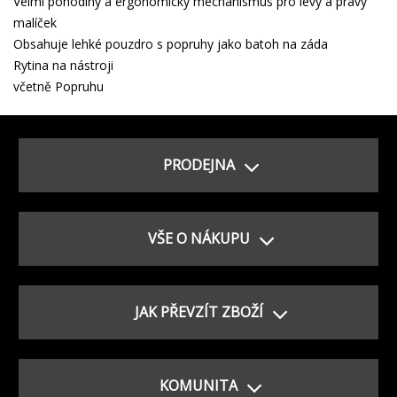
Velmi pohodlný a ergonomický mechanismus pro levý a pravý
malíček
Obsahuje lehké pouzdro s popruhy jako batoh na záda
Rytina na nástroji
včetně Popruhu
PRODEJNA
VŠE O NÁKUPU
JAK PŘEVZÍT ZBOŽÍ
KOMUNITA