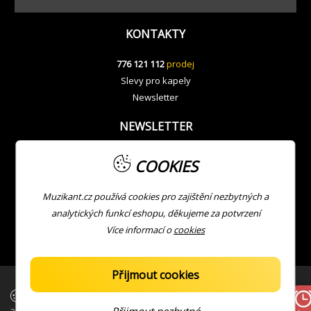
KONTAKTY
776 121 112
prodej
Slevy pro kapely
Newsletter
NEWSLETTER
COOKIES
Muzikant.cz používá cookies pro zajištění nezbytných a
analytických funkcí eshopu, děkujeme za potvrzení
Více informací o
cookies
Přijmout cookies
| Copyright © Muzikant
Developed with ❤ by
JV