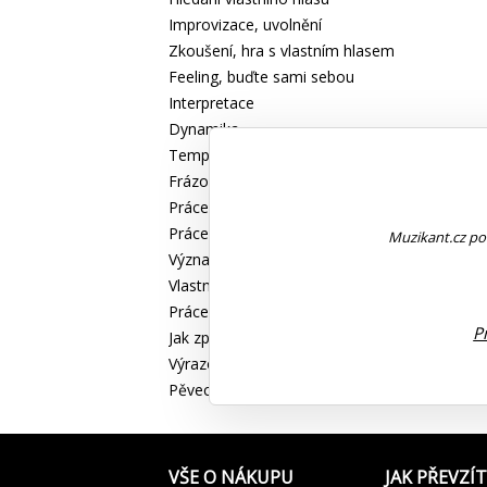
Improvizace, uvolnění
Zkoušení, hra s vlastním hlasem
Feeling, buďte sami sebou
Interpretace
Dynamika
Tempo, rytmus
Frázování
Práce s písní
Práce s písní, intonace
Muzikant.cz pou
Význam a dramatizace písně
Vlastní interpretace písně
Práce s mikrofonem
P
Jak zpívat na mikrofon - základy
Výrazové prostředky
Pěvecký postoj, jevištní pohyb
VŠE O NÁKUPU
JAK PŘEVZÍT