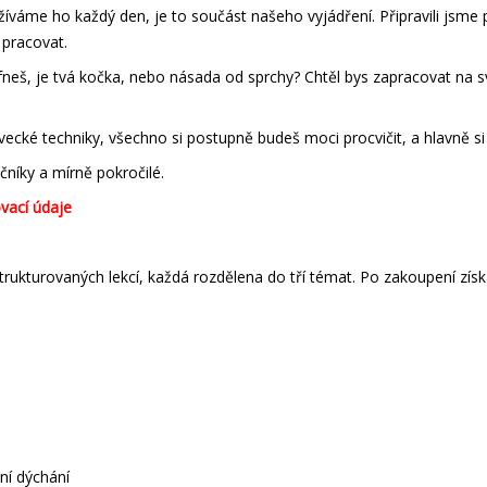
žíváme ho každý den, je to součást našeho vyjádření. Připravili jsme 
 pracovat.
ufneš, je tvá kočka, nebo násada od sprchy? Chtěl bys zapracovat na s
cké techniky, všechno si postupně budeš moci procvičit, a hlavně si z
čníky a mírně pokročilé.
ovací údaje
trukturovaných lekcí, každá rozdělena do tří témat. Po zakoupení získ
ní dýchání