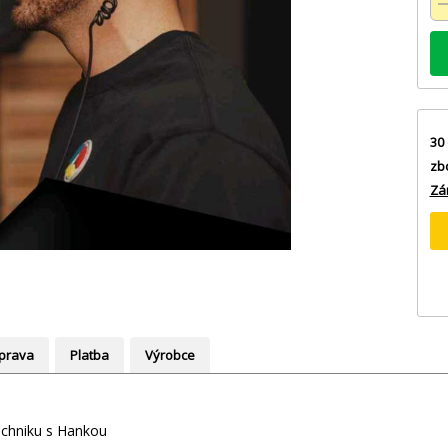
30 
zb
Zá
prava
Platba
Výrobce
techniku s Hankou