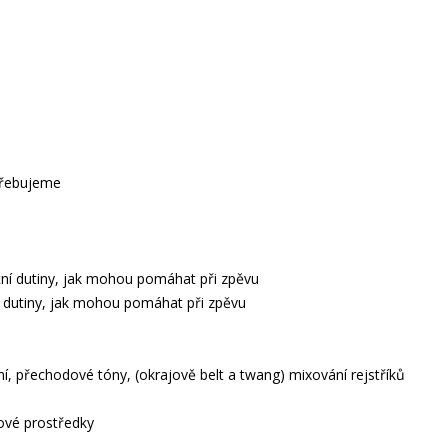
otřebujeme
tní dutiny, jak mohou pomáhat při zpěvu
í dutiny, jak mohou pomáhat při zpěvu
ení, přechodové tóny, (okrajově belt a twang) mixování rejstříků
zové prostředky