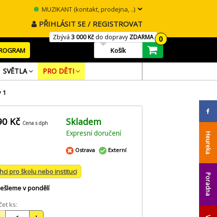
MUZIKANT (kontakt, prodejna, ..)
PŘIHLÁSIT SE / REGISTROVAT
Zbývá
3 000 Kč
do dopravy
ZDARMA
0
PROGRAM
Košík
SVĚTLA
PRO DĚTI
 1
90 Kč
Skladem
Cena s dph
Expresní doručení
Heureka
Ostrava
Externí
hci pro školu nebo instituci
Poradna
ešleme v pondělí
et ks: