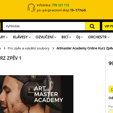
Infolinka:
776 121 112
po–pá (pracovní dny)
13–17 hod.
VIP 
ARY
KLÁVESY
OZVUČENÍ
BICÍ
DJ
ORCHESTR
a
Pro zpěv a vokální soubory
Artmaster Academy Online Kurz Zpěv
RZ ZPĚV 1
9
C
Od
Poč