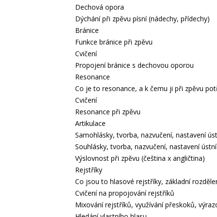
Dechová opora
Dýchání při zpěvu písní (nádechy, přídechy)
Bránice
Funkce bránice při zpěvu
Cvičení
Propojení bránice s dechovou oporou
Resonance
Co je to resonance, a k čemu ji při zpěvu p
Cvičení
Resonance při zpěvu
Artikulace
Samohlásky, tvorba, nazvučení, nastavení ús
Souhlásky, tvorba, nazvučení, nastavení ústn
Výslovnost při zpěvu (čeština x angličtina)
Rejstříky
Co jsou to hlasové rejstříky, základní rozděl
Cvičení na propojování rejstříků
Mixování rejstříků, využívání přeskoků, výra
Hledání vlastního hlasu