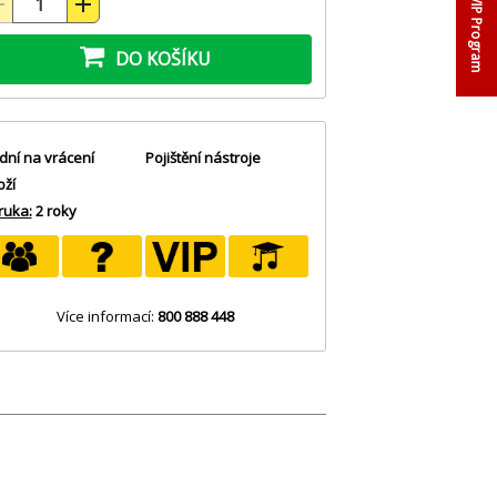
VIP Program
DO KOŠÍKU
dní na vrácení
Pojištění nástroje
oží
ruka:
2 roky
Více informací:
800 888 448