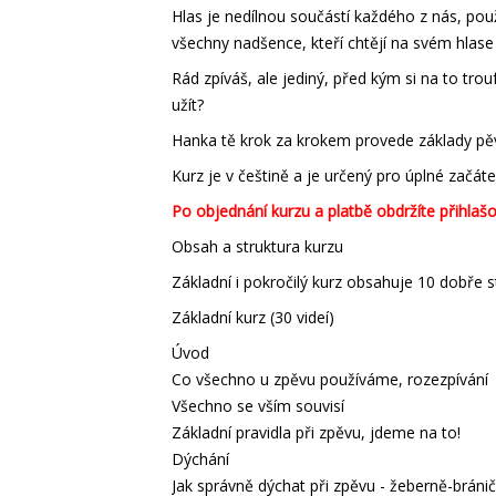
Hlas je nedílnou součástí každého z nás, pou
všechny nadšence, kteří chtějí na svém hlase
Rád zpíváš, ale jediný, před kým si na to tro
užít?
Hanka tě krok za krokem provede základy pěve
Kurz je v češtině a je určený pro úplné začáte
Po objednání kurzu a platbě obdržíte přihlaš
Obsah a struktura kurzu
Základní i pokročilý kurz obsahuje 10 dobře s
Základní kurz (30 videí)
Úvod
Co všechno u zpěvu používáme, rozezpívání
Všechno se vším souvisí
Základní pravidla při zpěvu, jdeme na to!
Dýchání
Jak správně dýchat při zpěvu - žeberně-bránič