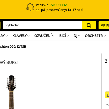
Infolinka:
776 121 112
po–pá (pracovní dny)
13–17 hod.
VIP 
ARY
KLÁVESY
OZVUČENÍ
BICÍ
DJ
ORCHESTR
shton D20/12 TSB
3
OVÝ BURST
C
Po