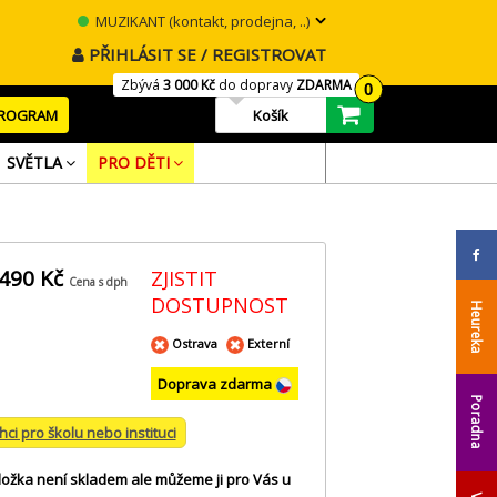
MUZIKANT (kontakt, prodejna, ..)
PŘIHLÁSIT SE / REGISTROVAT
Zbývá
3 000 Kč
do dopravy
ZDARMA
0
PROGRAM
Košík
SVĚTLA
PRO DĚTI
 490 Kč
ZJISTIT
Cena s dph
DOSTUPNOST
Heureka
Ostrava
Externí
Doprava zdarma
Poradna
hci pro školu nebo instituci
ložka není skladem ale můžeme ji pro Vás u