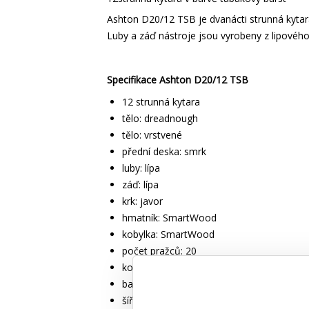
Ashton D20/12 TSB je dvanácti strunná kyta
Luby a záď nástroje jsou vyrobeny z lipového
Specifikace Ashton D20/12 TSB
12 strunná kytara
tělo: dreadnough
tělo: vrstvené
přední deska: smrk
luby: lípa
záď: lípa
krk: javor
hmatník: SmartWood
kobylka: SmartWood
počet pražců: 20
kobylka: SmartWood
barva: TSB - tabákový burst
šířka 0 přažce 50mm