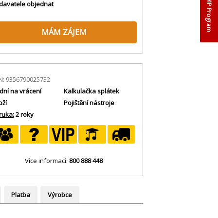
VIP Program
davatele objednat
MÁM ZÁJEM
N: 9356790025732
dní na vrácení
Kalkulačka splátek
oží
Pojištění nástroje
ruka:
2 roky
Více informací:
800 888 448
Platba
Výrobce