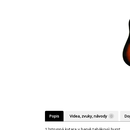
Popis
Videa, zvuky, návody
0
Dop
12strunná kytara v barvě tabákový burst