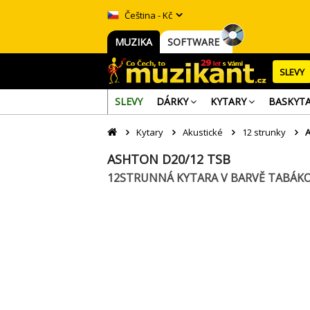
Čeština - Kč
MUZIKA
SOFTWARE
SLEVY
SLEVY
DÁRKY
KYTARY
BASKYT
Kytary
Akustické
12 strunky
A
ASHTON D20/12 TSB
12STRUNNÁ KYTARA V BARVĚ TABÁK