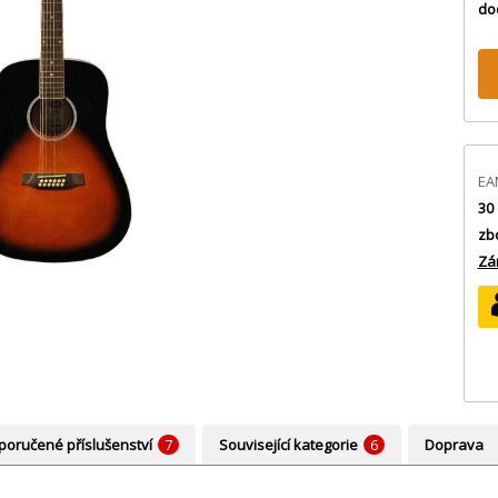
do
EA
30 
zb
Zá
oručené příslušenství
7
Související kategorie
6
Doprava