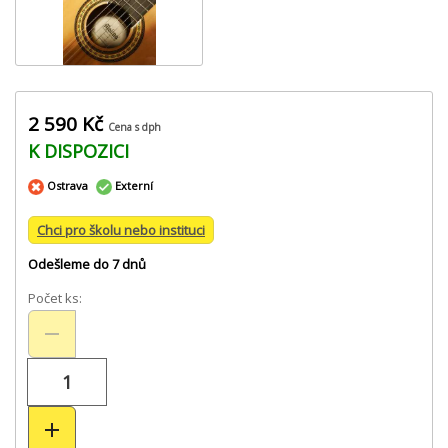
2 590 Kč
Cena s dph
K DISPOZICI
Ostrava
Externí
Chci pro školu nebo instituci
Odešleme do 7 dnů
Počet ks: