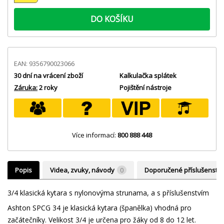
DO KOŠÍKU
EAN: 9356790023066
30 dní na vrácení zboží
Kalkulačka splátek
Záruka:
2 roky
Pojištění nástroje
Více informací:
800 888 448
Popis
Videa, zvuky, návody
0
Doporučené příslušenství
3/4 klasická kytara s nylonovýma strunama, a s příslušenstvím
Ashton SPCG 34 je klasická kytara (španělka) vhodná pro
začátečníky. Velikost 3/4 je určena pro žáky od 8 do 12 let.