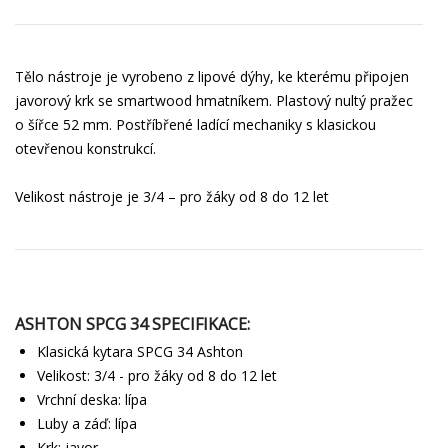
Tělo nástroje je vyrobeno z lipové dýhy, ke kterému připojen
javorový krk se smartwood hmatníkem. Plastový nultý pražec
o šířce 52 mm. Postříbřené ladící mechaniky s klasickou
otevřenou konstrukcí.
Velikost nástroje je 3/4 – pro žáky od 8 do 12 let
ASHTON SPCG 34 SPECIFIKACE:
Klasická kytara SPCG 34 Ashton
Velikost: 3/4 - pro žáky od 8 do 12 let
Vrchní deska: lípa
Luby a záď: lípa
Krk: javor