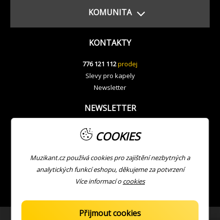
KOMUNITA
KONTAKTY
776 121 112
prodej
Slevy pro kapely
Newsletter
NEWSLETTER
COOKIES
Muzikant.cz používá cookies pro zajištění nezbytných a
analytických funkcí eshopu, děkujeme za potvrzení
Více informací o
cookies
Přijmout cookies