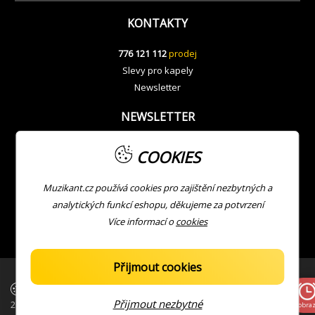
KONTAKTY
776 121 112
prodej
Slevy pro kapely
Newsletter
NEWSLETTER
COOKIES
Muzikant.cz používá cookies pro zajištění nezbytných a
analytických funkcí eshopu, děkujeme za potvrzení
Více informací o
cookies
Přijmout cookies
| Copyright © Muzikant
Developed with ❤ by
JV
Přijmout nezbytné
2026
Zobraz