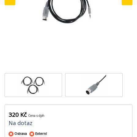
‹
›
320 Kč
Cena s dph
Na dotaz
Ostrava
Externí