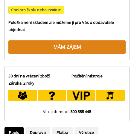
Chci pro školu nebo instituci
Položka není skladem ale můžeme ji pro Vás u dodavatele
objednat
MÁM ZÁJEM
30 dní na vrácení zboží
Pojištění nástroje
Záruka:
2 roky
Více informací:
800 888 448
Popis
Doprava
Platba
Výrobce