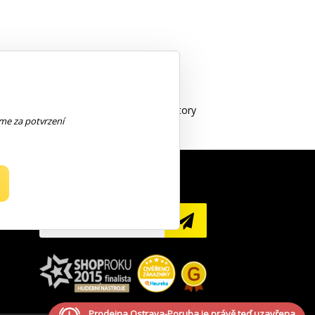
ulace elektronky, sym. pozlacené konektory
eme za potvrzení
NEWSLETTER
Prodejna Ostrava-Poruba
je právě teď uzavřena