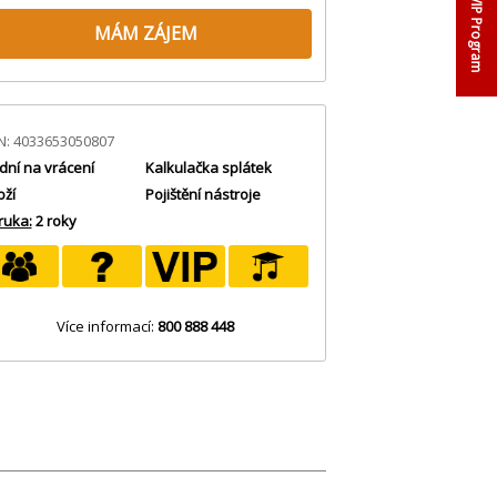
VIP Program
MÁM ZÁJEM
N: 4033653050807
dní na vrácení
Kalkulačka splátek
oží
Pojištění nástroje
ruka:
2 roky
Více informací:
800 888 448