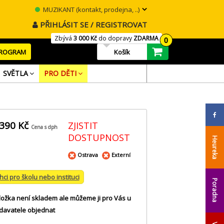
MUZIKANT (kontakt, prodejna, ..)
PŘIHLÁSIT SE / REGISTROVAT
Zbývá
3 000 Kč
do dopravy
ZDARMA
0
PROGRAM
Košík
SVĚTLA
PRO DĚTI
 390 Kč
ZJISTIT
Cena s dph
DOSTUPNOST
Heureka
Ostrava
Externí
hci pro školu nebo instituci
Poradna
ložka není skladem ale můžeme ji pro Vás u
davatele objednat