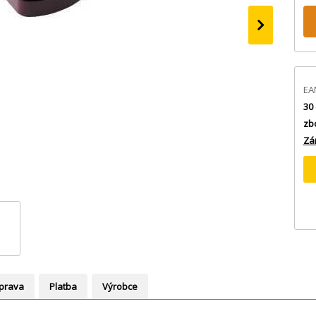
›
EA
30 
zb
Zá
prava
Platba
Výrobce