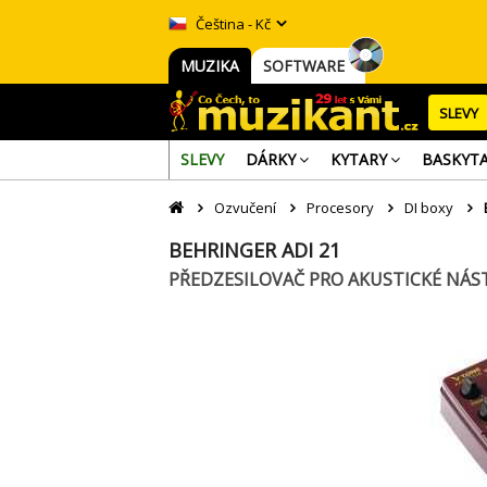
Čeština - Kč
MUZIKA
SOFTWARE
SLEVY
SLEVY
DÁRKY
KYTARY
BASKYT
Ozvučení
Procesory
DI boxy
BEHRINGER ADI 21
PŘEDZESILOVAČ PRO AKUSTICKÉ NÁS