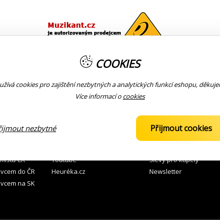
COOKIES
, 3-pásmové korekce s přepínatelnými středy, výstup pro záznam, sim
žívá cookies pro zajištění nezbytných a analytických funkcí eshopu, děkuj
rie nebo DC adapter (není součástí)
Více informací o
cookies
 ZBOŽÍ
KOMUNITA
KONTAKTY
Přijmout cookies
řijmout nezbytné
 prodejnách
Facebook
776 121 112
prodej
 místa ČR
Youtube
Slevy pro kapely
avcem do ČR
Heuréka.cz
Newsletter
avcem na SK