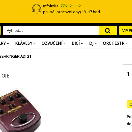
Infolinka:
776 121 112
po–pá (pracovní dny)
13–17 hod.
VIP 
ARY
KLÁVESY
OZVUČENÍ
BICÍ
DJ
ORCHESTR
BEHRINGER ADI 21
1
TOJE
C
Po
do