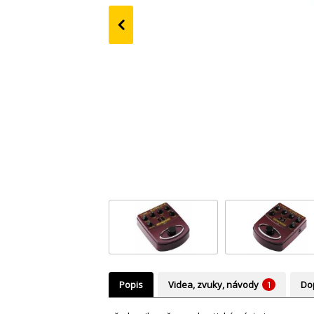
‹
Popis
Videa, zvuky, návody
1
Do