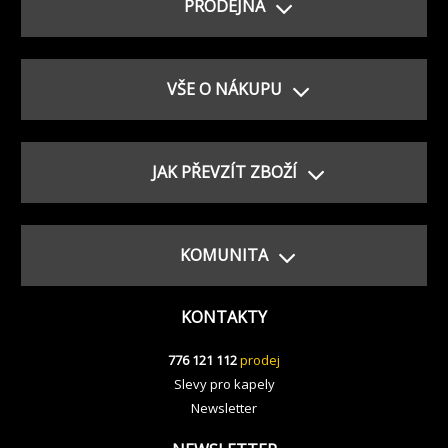
PRODEJNA
VŠE O NÁKUPU
JAK PŘEVZÍT ZBOŽÍ
KOMUNITA
KONTAKTY
776 121 112
prodej
Slevy pro kapely
Newsletter