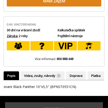
MÁM ZÁJEM
EAN: 6947299546946
30 dní na vrácení zboží
Kalkulačka splátek
Záruka:
2 roky
Pojištění nástroje
Více informací:
800 888 448
Popis
Videa, zvuky, návody
0
Doprava
Platba
snare Black Panther 10"x5,5" (BPNST0551CN)