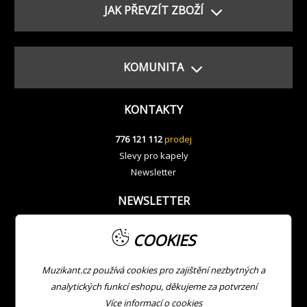
JAK PŘEVZÍT ZBOŽÍ
KOMUNITA
KONTAKTY
776 121 112
prodej
Slevy pro kapely
Newsletter
NEWSLETTER
COOKIES
Muzikant.cz používá cookies pro zajištění nezbytných a
analytických funkcí eshopu, děkujeme za potvrzení
Více informací o
cookies