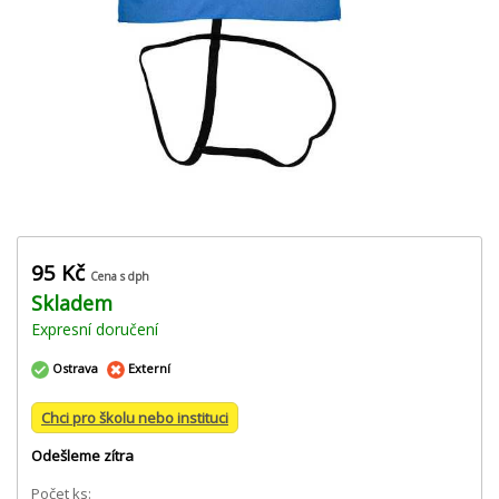
95 Kč
Cena s dph
Skladem
Expresní doručení
Ostrava
Externí
Chci pro školu nebo instituci
Odešleme zítra
Počet ks: