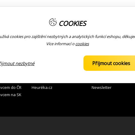
COOKIES
žívá cookies pro zajištění nezbytných a analytických funkcí eshopu, děkuj
Více informací o
cookies
 ZBOŽÍ
KOMUNITA
KONTAKTY
Přijmout cookies
řijmout nezbytné
 prodejnách
Facebook
776 121 112
prodej
 místa ČR
Youtube
Slevy pro kapely
avcem do ČR
Heuréka.cz
Newsletter
avcem na SK