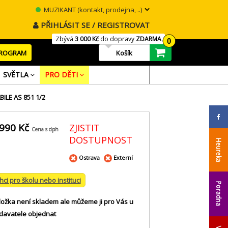
MUZIKANT (kontakt, prodejna, ..)
PŘIHLÁSIT SE / REGISTROVAT
Zbývá
3 000 Kč
do dopravy
ZDARMA
0
PROGRAM
Košík
SVĚTLA
PRO DĚTI
ILE AS 851 1/2
 990 Kč
ZJISTIT
Cena s dph
DOSTUPNOST
Heureka
Ostrava
Externí
hci pro školu nebo instituci
Poradna
ložka není skladem ale můžeme ji pro Vás u
davatele objednat