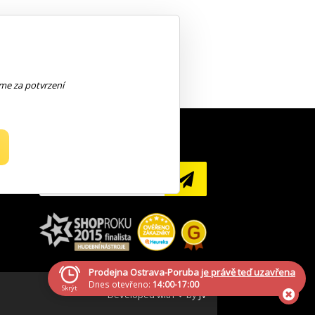
eme za potvrzení
NEWSLETTER
Prodejna Ostrava-Poruba
je právě teď uzavřena
Dnes otevřeno:
14:00-17:00
Skrýt
Developed with ❤ by
JV
Generála Sochora 1379/6, Ostrava-Poruba, 708 00