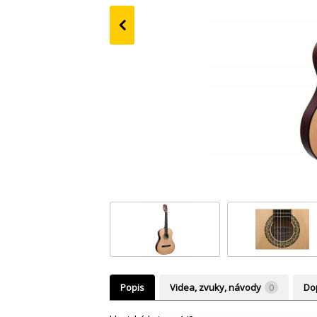
‹
Popis
Videa, zvuky, návody
0
Dop