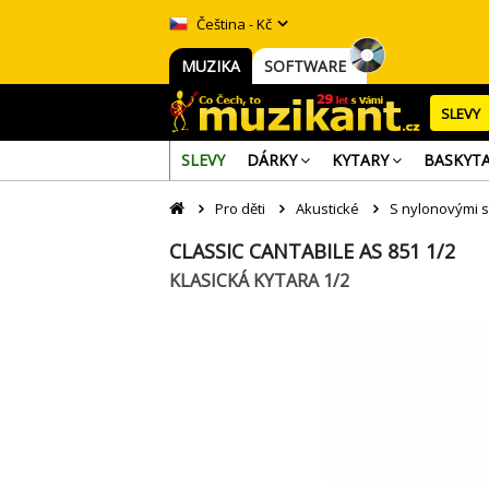
Čeština - Kč
MUZIKA
SOFTWARE
SLEVY
SLEVY
DÁRKY
KYTARY
BASKYT
Pro děti
Akustické
S nylonovými s
CLASSIC CANTABILE AS 851 1/2
KLASICKÁ KYTARA 1/2