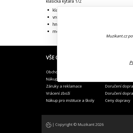
klasická kytara 1/2
klasická kytara 1/2
vrchní deska, záda a luby: lípa
hmatník: palisandr
menzura: 550 mm
Muzikant.cz pou
VŠE O NÁKUPU
JAK PŘEVZÍT
P
Obchodní podmínky
Osobní odběr v
Nákup na splátky
Osobní odběr -
Záruky a reklamace
Doručení dopr
Vrácení zboží
Doručení dopr
Nákup pro instituce a školy
Ceny dopravy
| Copyright © Muzikant 2026