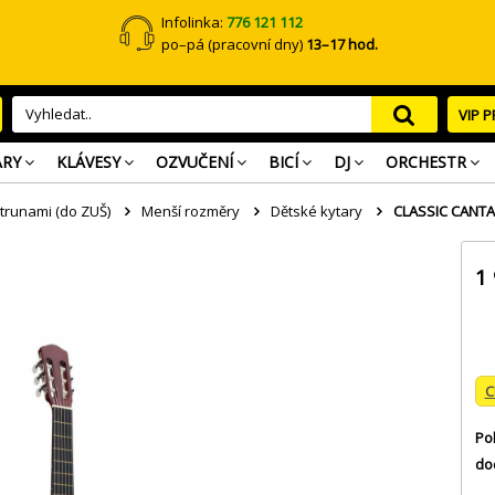
Infolinka:
776 121 112
po–pá (pracovní dny)
13–17 hod.
VIP 
ARY
KLÁVESY
OZVUČENÍ
BICÍ
DJ
ORCHESTR
trunami (do ZUŠ)
Menší rozměry
Dětské kytary
CLASSIC CANTAB
1
C
Po
do