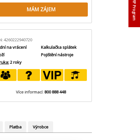
VIP Program
MÁM ZÁJEM
N: 4260222940720
dní na vrácení
Kalkulačka splátek
oží
Pojištění nástroje
ruka:
2 roky
Více informací:
800 888 448
Platba
Výrobce