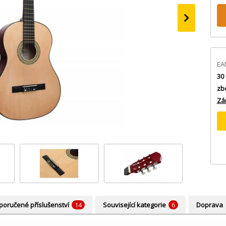
›
EA
30 
zb
Zá
oručené příslušenství
14
Související kategorie
6
Doprava