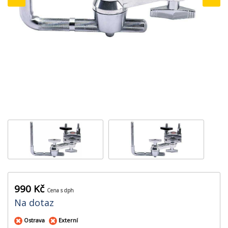
‹
›
990 Kč
Cena s dph
Na dotaz
Ostrava
Externí