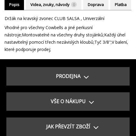
Popis
Videa, zvuky, návody
0
Doprava
Platba
Držák na kravský zvonec CLUB SALSA , Univerzální
Vhodné pro všechny Cowbells a jiné perkusní
nástroje;Montovatelné na všechny druhy stojánků;Každý úhel
nastavitelný pomocí třech nezávislých kloubů;Tyč 3/8";V balení,
které podporuje prodej;
PRODEJNA
VŠE O NÁKUPU
JAK PŘEVZÍT ZBOŽÍ