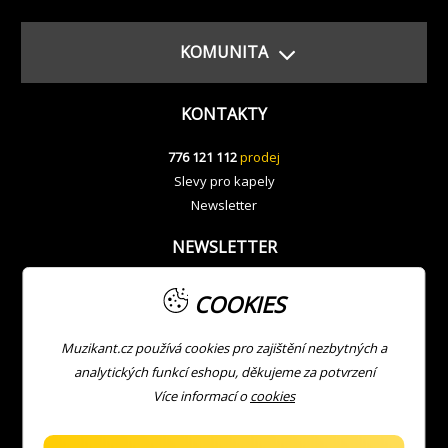
KOMUNITA
KONTAKTY
776 121 112
prodej
Slevy pro kapely
Newsletter
NEWSLETTER
COOKIES
Muzikant.cz používá cookies pro zajištění nezbytných a
analytických funkcí eshopu, děkujeme za potvrzení
Více informací o
cookies