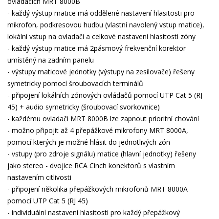
ovladačích MRT 8000B
- každý výstup matice má oddělené nastavení hlasitosti pro
mikrofon, podkresovou hudbu (vlastní navolený vstup matice),
lokální vstup na ovladači a celkové nastavení hlasitosti zóny
- každý výstup matice má 2pásmový frekvenční korektor
umístěný na zadním panelu
- výstupy maticové jednotky (výstupy na zesilovače) řešeny
symetricky pomocí šroubovacích terminálů
- připojení lokálních zónových ovládačů pomocí UTP Cat 5 (RJ
45) + audio symetricky (šroubovací svorkovnice)
- každému ovladači MRT 8000B lze zapnout prioritní chování
- možno připojit až 4 přepážkové mikrofony MRT 8000A,
pomocí kterých je možné hlásit do jednotlivých zón
- vstupy (pro zdroje signálu) matice (hlavní jednotky) řešeny
jako stereo - dvojice RCA Cinch konektorů s vlastním
nastavením citlivosti
- připojení několika přepážkových mikrofonů MRT 8000A
pomocí UTP Cat 5 (RJ 45)
- individuální nastavení hlasitosti pro každý přepážkový