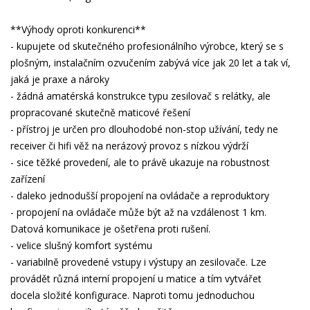
**Výhody oproti konkurenci**
- kupujete od skutečného profesionálního výrobce, který se s
plošným, instalačním ozvučením zabývá více jak 20 let a tak ví,
jaká je praxe a nároky
- žádná amatérská konstrukce typu zesilovač s relátky, ale
propracované skutečně maticové řešení
- přístroj je určen pro dlouhodobé non-stop užívání, tedy ne
receiver či hifi věž na nerázový provoz s nízkou výdrží
- sice těžké provedení, ale to právě ukazuje na robustnost
zařízení
- daleko jednodušší propojení na ovládače a reproduktory
- propojení na ovládače může být až na vzdálenost 1 km.
Datová komunikace je ošetřena proti rušení.
- velice slušný komfort systému
- variabilně provedené vstupy i výstupy an zesilovače. Lze
provádět různá interní propojení u matice a tím vytvářet
docela složité konfigurace. Naproti tomu jednoduchou