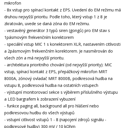
mikrofon
- 8x vstup pro spínací kontakt z EPS. Uvedení do EM režimu má
druhou nejvyšší prioritu. Podle toho, který vstup 1 z 8 je
zkratován, uvede se daná zóna do EM režimu.
- vestavěný generátor 3 typů siren (gongů) pro EM stav s
1pásmovým frekvenčním korektorem
- speciální vstup MIC 1 s konektorem XLR, nastavením citlivosti
a 2pásmovým frekvenčním korektorem. Je nasměrován do
všech zón a má nejvyšší prioritu.
- architektura prioritního chování (od nejvyšší priority): MIC
vstup, spínací kontakt z EPS, přepážkový mikrofon MRT
8000A, zónový ovladač MRT 8000B, podkresová hudba na
vstupu 8, podkresová hudba na ostatních vstupech
- výstupní monitorovací sekce s výběrem příslušného výstupu
a LED bargrafem k zobrazení vybuzení
- funkce paging all, background all pro hlášení nebo
podkresovou hudbu do všech výstupů
- vstupní citlivost vstupů 1 - 8 (napojení zdrojů signálu -
podkresové hudby) 300 mV / 10 kOhm