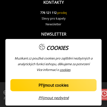
KONTAKTY
776 121 112
prodej
Slevy pro kapely
Newsletter
NEWSLETTER
COOKIES
Muzikant.cz používá cookies pro zajištění nezbytných a
analytických funkcí eshopu, děkujeme za potvrzení
Více informací o
cookies
Přijmout cookies
| Copyright © Muzikant
Developed with ❤ by
JV
Přijmout nezbytné
2026
Zobraz