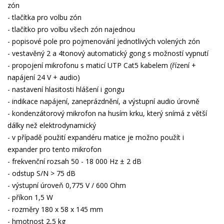
zón
- tlačítka pro volbu zón
- tlačítko pro volbu všech zón najednou
- popisové pole pro pojmenování jednotlivých volených zón
- vestavěný 2 a 4tonový automatický gong s možností vypnutí
- propojení mikrofonu s maticí UTP Cat5 kabelem (řízení +
napájení 24 V + audio)
- nastavení hlasitosti hlášení i gongu
- indikace napájení, zaneprázdnění, a výstupní audio úrovně
- kondenzátorový mikrofon na husím krku, který snímá z větší
dálky než elektrodynamický
- v případě použití expandéru matice je možno použít i
expander pro tento mikrofon
- frekvenční rozsah 50 - 18 000 Hz ± 2 dB
- odstup S/N > 75 dB
- výstupní úroveň 0,775 V / 600 Ohm
- příkon 1,5 W
- rozměry 180 x 58 x 145 mm
- hmotnost 2,5 kg