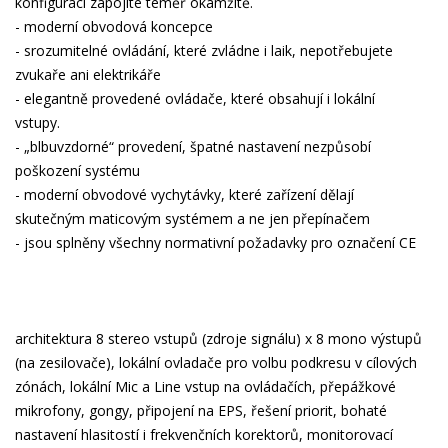
konfiguraci zapojíte téměř okamžitě.
- moderní obvodová koncepce
- srozumitelné ovládání, které zvládne i laik, nepotřebujete
zvukaře ani elektrikáře
- elegantně provedené ovládače, které obsahují i lokální
vstupy.
- „blbuvzdorné“ provedení, špatné nastavení nezpůsobí
poškození systému
- moderní obvodové vychytávky, které zařízení dělají
skutečným maticovým systémem a ne jen přepínačem
- jsou splněny všechny normativní požadavky pro označení CE
architektura 8 stereo vstupů (zdroje signálu) x 8 mono výstupů
(na zesilovače), lokální ovladače pro volbu podkresu v cílových
zónách, lokální Mic a Line vstup na ovládačích, přepážkové
mikrofony, gongy, připojení na EPS, řešení priorit, bohaté
nastavení hlasitostí i frekvenčních korektorů, monitorovací