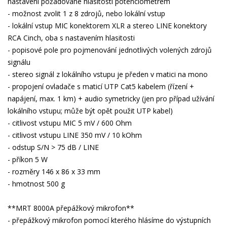
nastavení požadované hlasitosti potenciometrem
- možnost zvolit 1 z 8 zdrojů, nebo lokální vstup
- lokální vstup MIC konektorem XLR a stereo LINE konektory
RCA Cinch, oba s nastavením hlasitosti
- popisové pole pro pojmenování jednotlivých volených zdrojů
signálu
- stereo signál z lokálního vstupu je předen v matici na mono
- propojení ovladače s maticí UTP Cat5 kabelem (řízení +
napájení, max. 1 km) + audio symetricky (jen pro případ užívání
lokálního vstupu; může být opět použit UTP kabel)
- citlivost vstupu MIC 5 mV / 600 Ohm
- citlivost vstupu LINE 350 mV / 10 kOhm
- odstup S/N > 75 dB / LINE
- příkon 5 W
- rozměry 146 x 86 x 33 mm
- hmotnost 500 g
**MRT 8000A přepážkový mikrofon**
- přepážkový mikrofon pomocí kterého hlásíme do výstupních