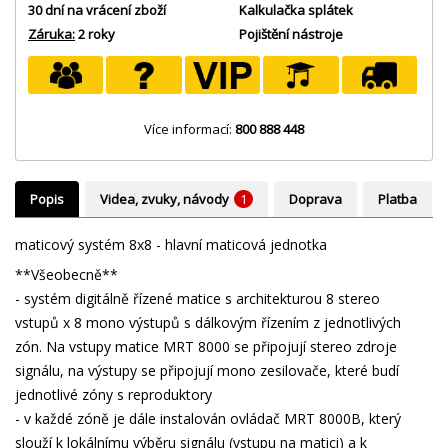
30 dní na vrácení zboží
Kalkulačka splátek
Záruka:
2 roky
Pojištění nástroje
Více informací:
800 888 448
Popis
Videa, zvuky, návody
1
Doprava
Platba
maticový systém 8x8 - hlavní maticová jednotka
**Všeobecně**
- systém digitálně řízené matice s architekturou 8 stereo
vstupů x 8 mono výstupů s dálkovým řízením z jednotlivých
zón. Na vstupy matice MRT 8000 se připojují stereo zdroje
signálu, na výstupy se připojují mono zesilovače, které budí
jednotlivé zóny s reproduktory
- v každé zóně je dále instalován ovládač MRT 8000B, který
slouží k lokálnímu výběru signálu (vstupu na matici) a k