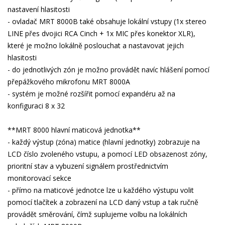
nastavení hlasitosti
- ovladač MRT 8000B také obsahuje lokální vstupy (1x stereo
LINE přes dvojici RCA Cinch + 1x MIC přes konektor XLR),
které je možno lokálně poslouchat a nastavovat jejich
hlasitosti
- do jednotlivých zón je možno provádět navíc hlášení pomocí
přepážkového mikrofonu MRT 8000A
- systém je možné rozšířit pomocí expandéru až na
konfiguraci 8 x 32
**MRT 8000 hlavní maticová jednotka**
- každý výstup (zóna) matice (hlavní jednotky) zobrazuje na
LCD číslo zvoleného vstupu, a pomocí LED obsazenost zóny,
prioritní stav a vybuzení signálem prostřednictvím
monitorovací sekce
- přímo na maticové jednotce lze u každého výstupu volit
pomocí tlačítek a zobrazení na LCD daný vstup a tak ručně
provádět směrování, čímž suplujeme volbu na lokálních