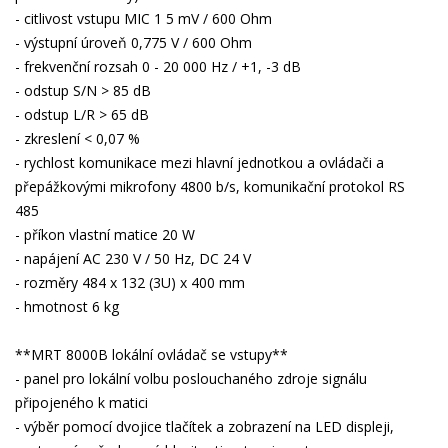
- citlivost vstupu MIC 1 5 mV / 600 Ohm
- výstupní úroveň 0,775 V / 600 Ohm
- frekvenční rozsah 0 - 20 000 Hz / +1, -3 dB
- odstup S/N > 85 dB
- odstup L/R > 65 dB
- zkreslení < 0,07 %
- rychlost komunikace mezi hlavní jednotkou a ovládači a
přepážkovými mikrofony 4800 b/s, komunikační protokol RS
485
- příkon vlastní matice 20 W
- napájení AC 230 V / 50 Hz, DC 24 V
- rozměry 484 x 132 (3U) x 400 mm
- hmotnost 6 kg
**MRT 8000B lokální ovládač se vstupy**
- panel pro lokální volbu poslouchaného zdroje signálu
připojeného k matici
- výběr pomocí dvojice tlačítek a zobrazení na LED displeji,