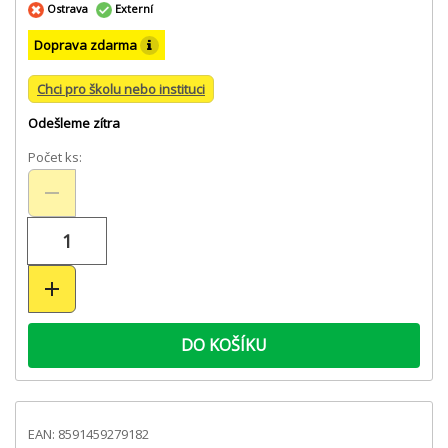
Ostrava
Externí
Doprava zdarma
Chci pro školu nebo instituci
Odešleme zítra
Počet ks:
DO KOŠÍKU
EAN: 8591459279182