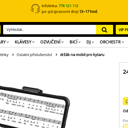
Infolinka:
776 121 112
po–pá (pracovní dny)
13–17 hod.
VIP 
ARY
KLÁVESY
OZVUČENÍ
BICÍ
DJ
ORCHESTR
tínky
Ostatní příslušenství
držák na mobil pro kytaru
2
C
Od
Poč