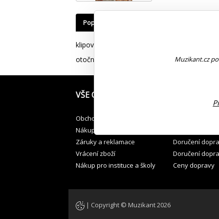
Popis
Videa, zvuky, návody
0
Do
klipová konstrukce
otočný o 360 stupnů . Nastavovací na různé 
Muzikant.cz pou
VŠE O NÁKUPU
JAK PŘEVZÍT
P
Obchodní podmínky
Osobní odběr v
Nákup na splátky
Osobní odběr -
Záruky a reklamace
Doručení dopr
Vrácení zboží
Doručení dopr
Nákup pro instituce a školy
Ceny dopravy
| Copyright © Muzikant 2026