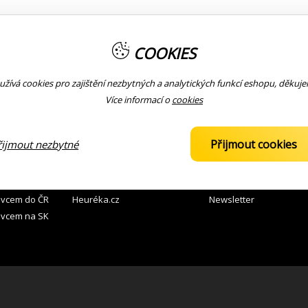
prava
Platba
Výrobce
COOKIES
šířky mobilu
žívá cookies pro zajištění nezbytných a analytických funkcí eshopu, děkuj
Více informací o
cookies
 ZBOŽÍ
KOMUNITA
KONTAKTY
Přijmout cookies
řijmout nezbytné
 prodejnách
Facebook
776 121 112
prodej
 místa ČR
Youtube
Slevy pro kapely
avcem do ČR
Heuréka.cz
Newsletter
avcem na SK