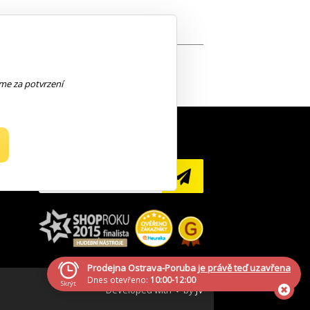
eme za potvrzení
NEWSLETTER
Prodejna Ostrava-Poruba
je právě teď uzavřena
Dnes otevřeno:
10:00-12:00
Skrýt
Developed with ❤ by
JV
Generála Sochora 1379/6, Ostrava-Poruba, 708 00