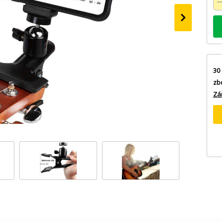
›
30 
zb
Zá