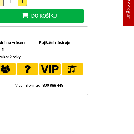
VIP Program
DO KOŠÍKU
dní na vrácení
Pojištění nástroje
oží
ruka:
2 roky
Více informací:
800 888 448