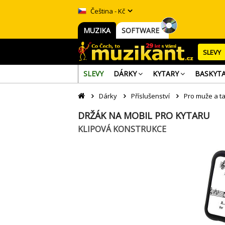
Čeština - Kč
MUZIKA
SOFTWARE
SLEVY
SLEVY
DÁRKY
KYTARY
BASKYT
Dárky
Příslušenství
Pro muže a ta
DRŽÁK NA MOBIL PRO KYTARU
KLIPOVÁ KONSTRUKCE