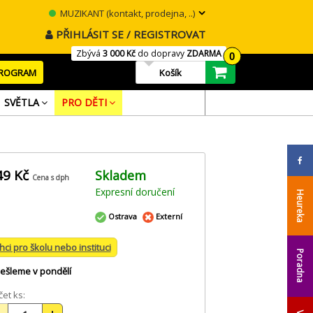
MUZIKANT (kontakt, prodejna, ..)
PŘIHLÁSIT SE / REGISTROVAT
Zbývá
3 000 Kč
do dopravy
ZDARMA
0
PROGRAM
Košík
SVĚTLA
PRO DĚTI
49 Kč
Skladem
Cena s dph
Expresní doručení
Heureka
Ostrava
Externí
hci pro školu nebo instituci
Poradna
ešleme v pondělí
et ks: