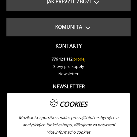
JAK PŘEVZÍT ZBOŽÍ
KOMUNITA
KONTAKTY
776 121 112
prodej
Slevy pro kapely
Newsletter
NEWSLETTER
COOKIES
Muzikant.cz používá cookies pro zajištění nezbytných a
analytických funkcí eshopu, děkujeme za potvrzení
Více informací o
cookies