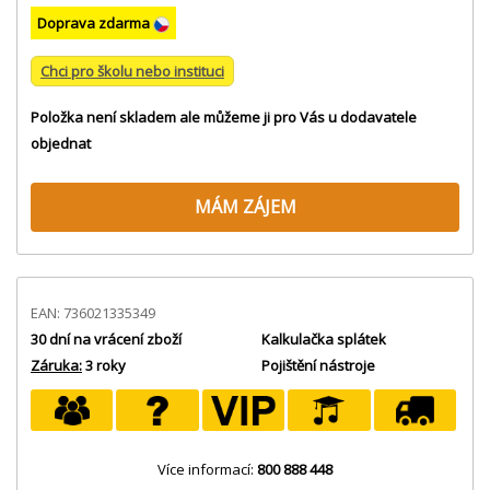
Doprava zdarma
Chci pro školu nebo instituci
Položka není skladem ale můžeme ji pro Vás u dodavatele
objednat
MÁM ZÁJEM
EAN: 736021335349
30 dní na vrácení zboží
Kalkulačka splátek
Záruka:
3 roky
Pojištění nástroje
Více informací:
800 888 448