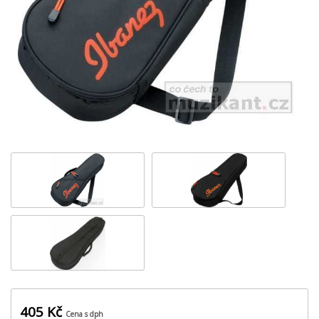
‹
›
405 Kč
Cena s dph