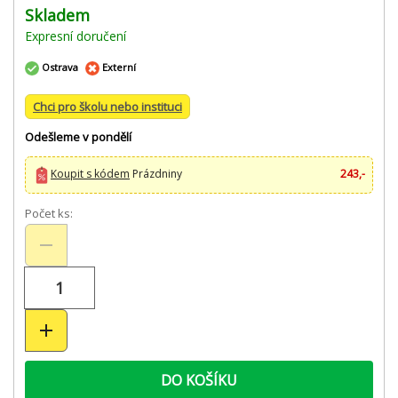
Skladem
Expresní doručení
Ostrava
Externí
Chci pro školu nebo instituci
Odešleme v pondělí
Koupit s kódem
Prázdniny
243,-
Počet ks:
DO KOŠÍKU