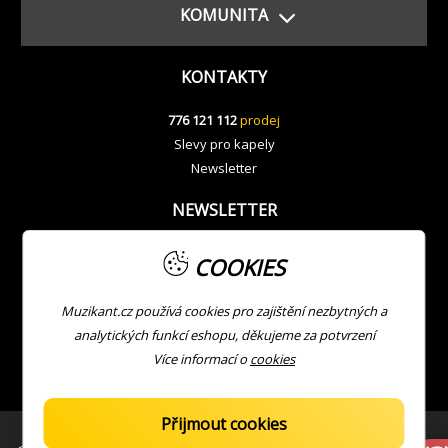
KOMUNITA
KONTAKTY
776 121 112
prodej
Slevy pro kapely
Newsletter
NEWSLETTER
COOKIES
Muzikant.cz používá cookies pro zajištění nezbytných a
analytických funkcí eshopu, děkujeme za potvrzení
Více informací o
cookies
Přijmout cookies