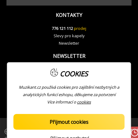
KONTAKTY
776 121 112
prodej
Slevy pro kapely
Newsletter
NEWSLETTER
COOKIES
Muzikant.cz používá cookies pro zajištění nezbytných a
analytických funkcí eshopu, děkujeme za potvrzení
Více informací o
cookies
Přijmout cookies
| Copyright © Muzikant
Developed with ❤ by
JV