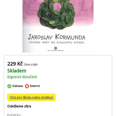
229 Kč
Cena s dph
Skladem
Expresní doručení
Ostrava
Externí
Chci pro školu nebo instituci
Odešleme zítra
Počet ks: