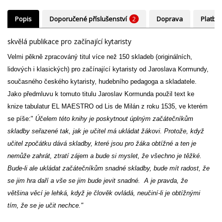
Popis
Doporučené příslušenství
2
Doprava
Platba
skvělá publikace pro začínající kytaristy
Velmi pěkně zpracováný titul více než 150 skladeb (originálních,
lidových i klasických) pro začínající kytaristy od Jaroslava Kormundy,
současného českého kytaristy, hudebního pedagoga a skladatele.
Jako předmluvu k tomuto titulu Jaroslav Kormunda použil text ke
knize tabulatur EL MAESTRO od Lis de Milán z roku 1535, ve kterém
se píše:"
Účelem této knihy je poskytnout úplným začátečníkům
skladby seřazené tak, jak je učitel má ukládat žákovi. Protože, když
učitel zpočátku dává skladby, které jsou pro žáka obtížné a ten je
nemůže zahrát, ztratí zájem a bude si myslet, že všechno je těžké.
Bude-li ale ukládat začátečníkům snadné skladby, bude mít radost, že
se jim hra daří a vše se jim bude jevit snadné. A je pravda, že
většina věcí je lehká, když je člověk ovládá, neučiní-li je obtížnými
tím, že se je učit nechce."